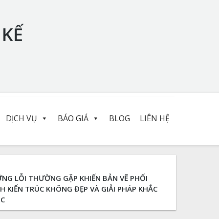
 KẾ
DỊCH VỤ
BÁO GIÁ
BLOG
LIÊN HỆ
NG LỖI THƯỜNG GẶP KHIẾN BẢN VẼ PHỐI
H KIẾN TRÚC KHÔNG ĐẸP VÀ GIẢI PHÁP KHẮC
C