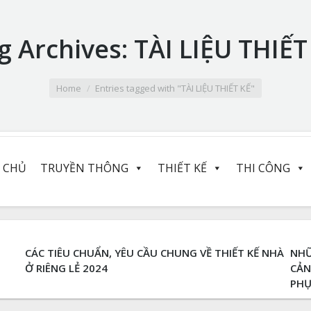
g Archives:
TÀI LIỆU THIẾT
Home
Entries tagged with "TÀI LIỆU THIẾT KẾ"
 CHỦ
TRUYỀN THÔNG
THIẾT KẾ
THI CÔNG
CÁC TIÊU CHUẨN, YÊU CẦU CHUNG VỀ THIẾT KẾ NHÀ
NHỮ
Ở RIÊNG LẺ 2024
CẢN
PHỤ