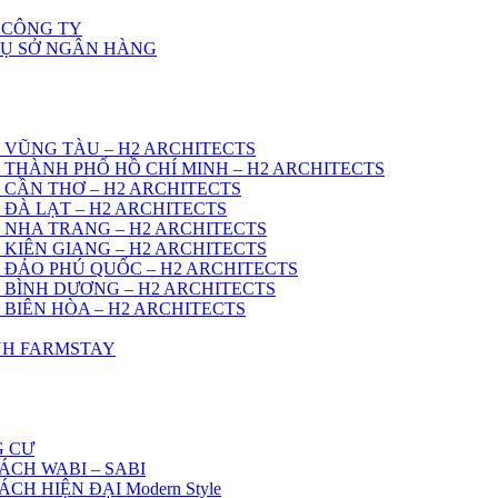
 CÔNG TY
RỤ SỞ NGÂN HÀNG
 VŨNG TÀU – H2 ARCHITECTS
 THÀNH PHỐ HỒ CHÍ MINH – H2 ARCHITECTS
 CẦN THƠ – H2 ARCHITECTS
 ĐÀ LẠT – H2 ARCHITECTS
 NHA TRANG – H2 ARCHITECTS
 KIÊN GIANG – H2 ARCHITECTS
 ĐẢO PHÚ QUỐC – H2 ARCHITECTS
 BÌNH DƯƠNG – H2 ARCHITECTS
 BIÊN HÒA – H2 ARCHITECTS
ÌNH FARMSTAY
G CƯ
ÁCH WABI – SABI
H HIỆN ĐẠI Modern Style