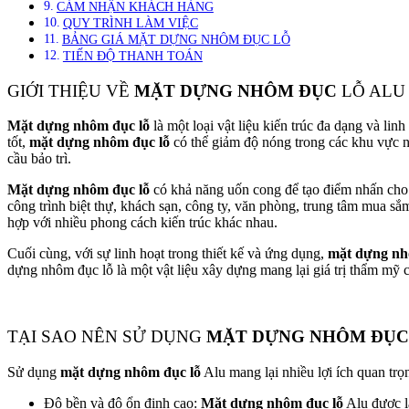
CẢM NHẬN KHÁCH HÀNG
QUY TRÌNH LÀM VIỆC
BẢNG GIÁ MẶT DỰNG NHÔM ĐỤC LỖ
TIẾN ĐỘ THANH TOÁN
GIỚI THIỆU VỀ
MẶT DỰNG NHÔM ĐỤC
LỖ AL
Mặt dựng nhôm đục lỗ
là một loại vật liệu kiến trúc đa dạng và l
tốt,
mặt dựng nhôm đục lỗ
có thể giảm độ nóng trong các khu vực nắ
cầu bảo trì.
Mặt dựng nhôm đục lỗ
có khả năng uốn cong để tạo điểm nhấn cho 
công trình biệt thự, khách sạn, công ty, văn phòng, trung tâm mua s
hợp với nhiều phong cách kiến trúc khác nhau.
Cuối cùng, với sự linh hoạt trong thiết kế và ứng dụng,
mặt dựng nh
dựng nhôm đục lỗ là một vật liệu xây dựng mang lại giá trị thẩm mỹ 
TẠI SAO NÊN SỬ DỤNG
MẶT DỰNG NHÔM ĐỤC
Sử dụng
mặt dựng nhôm đục lỗ
Alu mang lại nhiều lợi ích quan trọ
Độ bền và độ ổn định cao:
Mặt dựng nhôm đục lỗ
Alu được l