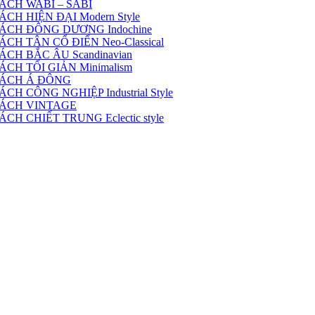
ÁCH WABI – SABI
H HIỆN ĐẠI Modern Style
ÁCH ĐÔNG DƯƠNG Indochine
H TÂN CỔ ĐIỂN Neo-Classical
CH BẮC ÂU Scandinavian
CH TỐI GIẢN Minimalism
CÁCH Á ĐÔNG
 CÔNG NGHIỆP Industrial Style
CÁCH VINTAGE
H CHIẾT TRUNG Eclectic style