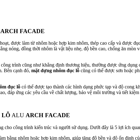
U
ARCH FACADE
inh hoạt, được làm từ nhôm hoặc hợp kim nhôm, thép cao cấp và được đ
ng nóng, đồng thời nhôm là vật liệu nhẹ, độ bền cao, chống ăn mòn và
công trình cũng như khẳng định thương hiệu, thường được ứng dụng ch
ắm. Bên cạnh đó,
mặt dựng nhôm đục lỗ
cũng có thể được sơn hoặc ph
ôm đục lỗ
có thể được tạo thành các hình dạng phức tạp và độ cong kh
cao, đáp ứng các yêu cầu về chất lượng, bảo vệ môi trường và tiết kiệm
 LỖ
ALU
ARCH FACADE
ng cho công trình kiến trúc và người sử dụng. Dưới đây là 5 lợi ích qu
àm bằng nhôm hoặc hợp kim nhôm, giúp tăng độ bền và độ ổn định củ