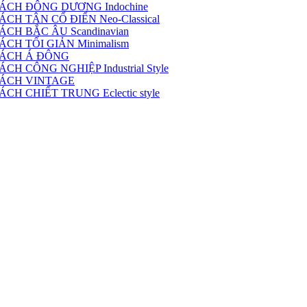
ÁCH ĐÔNG DƯƠNG Indochine
H TÂN CỔ ĐIỂN Neo-Classical
CH BẮC ÂU Scandinavian
CH TỐI GIẢN Minimalism
CÁCH Á ĐÔNG
 CÔNG NGHIỆP Industrial Style
CÁCH VINTAGE
H CHIẾT TRUNG Eclectic style