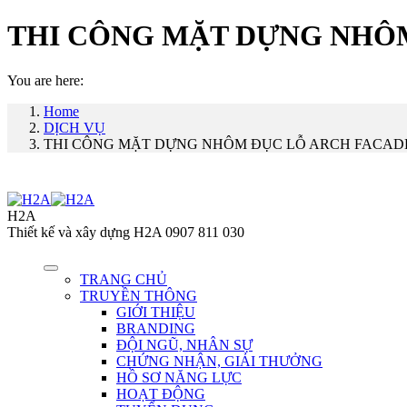
THI CÔNG MẶT DỰNG NHÔ
You are here:
Home
DỊCH VỤ
THI CÔNG MẶT DỰNG NHÔM ĐỤC LỖ ARCH FACAD
H2A
Thiết kế và xây dựng H2A 0907 811 030
TRANG CHỦ
TRUYỀN THÔNG
GIỚI THIỆU
BRANDING
ĐỘI NGŨ, NHÂN SỰ
CHỨNG NHẬN, GIẢI THƯỞNG
HỒ SƠ NĂNG LỰC
HOẠT ĐỘNG