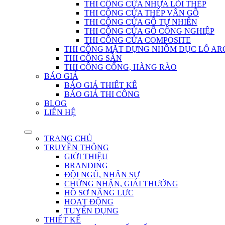
THI CÔNG CỬA NHỰA LÕI THÉP
THI CÔNG CỬA THÉP VÂN GỖ
THI CÔNG CỬA GỖ TỰ NHIÊN
THI CÔNG CỬA GỖ CÔNG NGHIỆP
THI CÔNG CỬA COMPOSITE
THI CÔNG MẶT DỰNG NHÔM ĐỤC LỖ AR
THI CÔNG SÀN
THI CÔNG CỔNG, HÀNG RÀO
BÁO GIÁ
BÁO GIÁ THIẾT KẾ
BÁO GIÁ THI CÔNG
BLOG
LIÊN HỆ
TRANG CHỦ
TRUYỀN THÔNG
GIỚI THIỆU
BRANDING
ĐỘI NGŨ, NHÂN SỰ
CHỨNG NHẬN, GIẢI THƯỞNG
HỒ SƠ NĂNG LỰC
HOẠT ĐỘNG
TUYỂN DỤNG
THIẾT KẾ