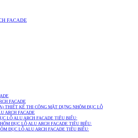
CH FACADE
CADE
RCH FACADE
A) THIẾT KẾ THI CÔNG MẶT DỰNG NHÔM ĐỤC LỖ
LU ARCH FACADE
C LỖ ALU ARCH FACADE TIÊU BIỂU:
ÔM ĐỤC LỖ ALU ARCH FACADE TIÊU BIỂU:
M ĐỤC LỖ ALU ARCH FACADE TIÊU BIỂU: