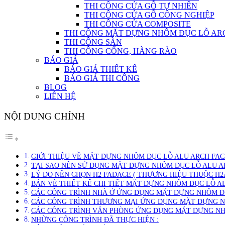
THI CÔNG CỬA GỖ TỰ NHIÊN
THI CÔNG CỬA GỖ CÔNG NGHIỆP
THI CÔNG CỬA COMPOSITE
THI CÔNG MẶT DỰNG NHÔM ĐỤC LỖ AR
THI CÔNG SÀN
THI CÔNG CỔNG, HÀNG RÀO
BÁO GIÁ
BÁO GIÁ THIẾT KẾ
BÁO GIÁ THI CÔNG
BLOG
LIÊN HỆ
NỘI DUNG CHÍNH
GIỚI THIỆU VỀ MẶT DỰNG NHÔM ĐỤC LỖ ALU ARCH FA
TẠI SAO NÊN SỬ DỤNG MẶT DỰNG NHÔM ĐỤC LỖ ALU A
LÝ DO NÊN CHỌN H2 FADACE ( THƯƠNG HIỆU THUỘC H2
BẢN VẼ THIẾT KẾ CHI TIẾT MẶT DỰNG NHÔM ĐỤC LỖ A
CÁC CÔNG TRÌNH NHÀ Ở ỨNG DỤNG MẶT DỰNG NHÔM ĐỤ
CÁC CÔNG TRÌNH THƯƠNG MẠI ỨNG DỤNG MẶT DỰNG NH
CÁC CÔNG TRÌNH VĂN PHÒNG ỨNG DỤNG MẶT DỰNG NHÔ
NHỮNG CÔNG TRÌNH ĐÃ THỰC HIỆN :