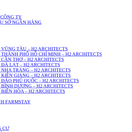
 CÔNG TY
RỤ SỞ NGÂN HÀNG
 VŨNG TÀU – H2 ARCHITECTS
 THÀNH PHỐ HỒ CHÍ MINH – H2 ARCHITECTS
 CẦN THƠ – H2 ARCHITECTS
 ĐÀ LẠT – H2 ARCHITECTS
 NHA TRANG – H2 ARCHITECTS
 KIÊN GIANG – H2 ARCHITECTS
 ĐẢO PHÚ QUỐC – H2 ARCHITECTS
 BÌNH DƯƠNG – H2 ARCHITECTS
 BIÊN HÒA – H2 ARCHITECTS
ÌNH FARMSTAY
G CƯ