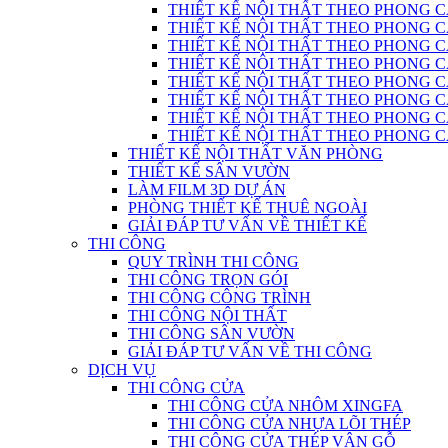
THIẾT KẾ NỘI THẤT THEO PHONG C
THIẾT KẾ NỘI THẤT THEO PHONG CÁC
THIẾT KẾ NỘI THẤT THEO PHONG CÁ
THIẾT KẾ NỘI THẤT THEO PHONG CÁ
THIẾT KẾ NỘI THẤT THEO PHONG 
THIẾT KẾ NỘI THẤT THEO PHONG CÁCH
THIẾT KẾ NỘI THẤT THEO PHONG 
THIẾT KẾ NỘI THẤT THEO PHONG CÁC
THIẾT KẾ NỘI THẤT VĂN PHÒNG
THIẾT KẾ SÂN VƯỜN
LÀM FILM 3D DỰ ÁN
PHÒNG THIẾT KẾ THUÊ NGOÀI
GIẢI ĐÁP TƯ VẤN VỀ THIẾT KẾ
THI CÔNG
QUY TRÌNH THI CÔNG
THI CÔNG TRỌN GÓI
THI CÔNG CÔNG TRÌNH
THI CÔNG NỘI THẤT
THI CÔNG SÂN VƯỜN
GIẢI ĐÁP TƯ VẤN VỀ THI CÔNG
DỊCH VỤ
THI CÔNG CỬA
THI CÔNG CỬA NHÔM XINGFA
THI CÔNG CỬA NHỰA LÕI THÉP
THI CÔNG CỬA THÉP VÂN GỖ