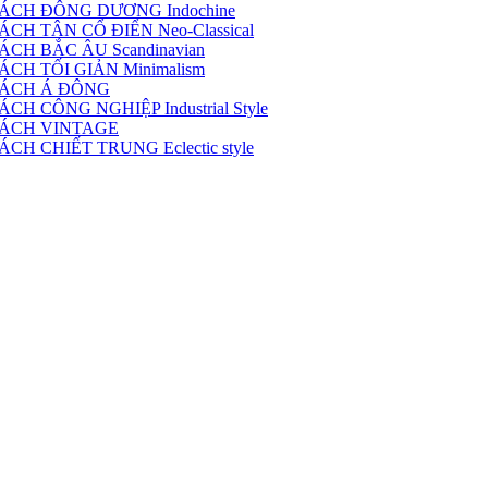
ÁCH ĐÔNG DƯƠNG Indochine
H TÂN CỔ ĐIỂN Neo-Classical
CH BẮC ÂU Scandinavian
CH TỐI GIẢN Minimalism
CÁCH Á ĐÔNG
 CÔNG NGHIỆP Industrial Style
CÁCH VINTAGE
H CHIẾT TRUNG Eclectic style