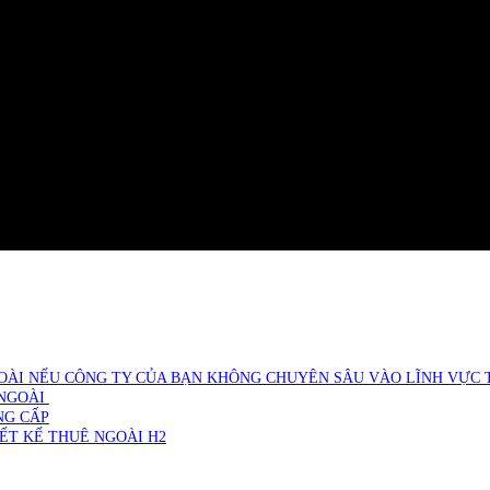
OÀI NẾU CÔNG TY CỦA BẠN KHÔNG CHUYÊN SÂU VÀO LĨNH VỰC 
 NGOÀI
NG CẤP
ẾT KẾ THUÊ NGOÀI H2