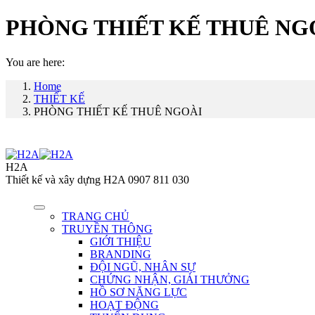
PHÒNG THIẾT KẾ THUÊ NG
You are here:
Home
THIẾT KẾ
PHÒNG THIẾT KẾ THUÊ NGOÀI
H2A
Thiết kế và xây dựng H2A 0907 811 030
TRANG CHỦ
TRUYỀN THÔNG
GIỚI THIỆU
BRANDING
ĐỘI NGŨ, NHÂN SỰ
CHỨNG NHẬN, GIẢI THƯỞNG
HỒ SƠ NĂNG LỰC
HOẠT ĐỘNG