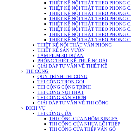
THIẾT KẾ NỘI THẤT THEO PHONG C
THIẾT KẾ NỘI THẤT THEO PHONG CÁC
THIẾT KẾ NỘI THẤT THEO PHONG CÁ
THIẾT KẾ NỘI THẤT THEO PHONG CÁ
THIẾT KẾ NỘI THẤT THEO PHONG 
THIẾT KẾ NỘI THẤT THEO PHONG CÁCH
THIẾT KẾ NỘI THẤT THEO PHONG 
THIẾT KẾ NỘI THẤT THEO PHONG CÁC
THIẾT KẾ NỘI THẤT VĂN PHÒNG
THIẾT KẾ SÂN VƯỜN
LÀM FILM 3D DỰ ÁN
PHÒNG THIẾT KẾ THUÊ NGOÀI
GIẢI ĐÁP TƯ VẤN VỀ THIẾT KẾ
THI CÔNG
QUY TRÌNH THI CÔNG
THI CÔNG TRỌN GÓI
THI CÔNG CÔNG TRÌNH
THI CÔNG NỘI THẤT
THI CÔNG SÂN VƯỜN
GIẢI ĐÁP TƯ VẤN VỀ THI CÔNG
DỊCH VỤ
THI CÔNG CỬA
THI CÔNG CỬA NHÔM XINGFA
THI CÔNG CỬA NHỰA LÕI THÉP
THI CÔNG CỬA THÉP VÂN GỖ