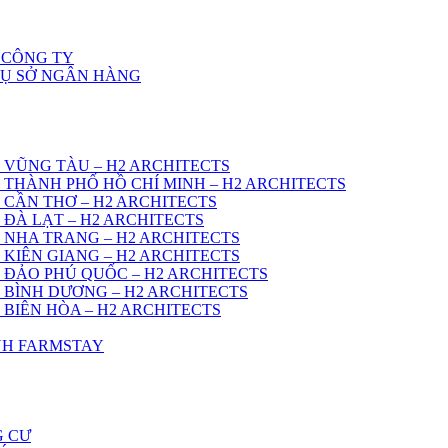
 CÔNG TY
RỤ SỞ NGÂN HÀNG
 VŨNG TÀU – H2 ARCHITECTS
 THÀNH PHỐ HỒ CHÍ MINH – H2 ARCHITECTS
 CẦN THƠ – H2 ARCHITECTS
 ĐÀ LẠT – H2 ARCHITECTS
 NHA TRANG – H2 ARCHITECTS
 KIÊN GIANG – H2 ARCHITECTS
 ĐẢO PHÚ QUỐC – H2 ARCHITECTS
 BÌNH DƯƠNG – H2 ARCHITECTS
 BIÊN HÒA – H2 ARCHITECTS
ÌNH FARMSTAY
G CƯ