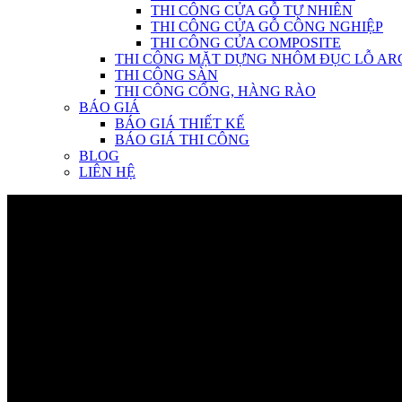
THI CÔNG CỬA GỖ TỰ NHIÊN
THI CÔNG CỬA GỖ CÔNG NGHIỆP
THI CÔNG CỬA COMPOSITE
THI CÔNG MẶT DỰNG NHÔM ĐỤC LỖ AR
THI CÔNG SÀN
THI CÔNG CỔNG, HÀNG RÀO
BÁO GIÁ
BÁO GIÁ THIẾT KẾ
BÁO GIÁ THI CÔNG
BLOG
LIÊN HỆ