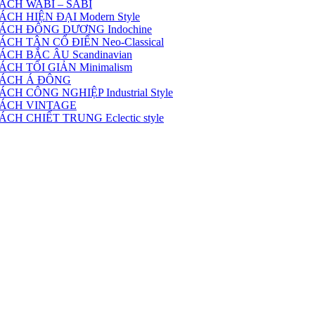
ÁCH WABI – SABI
H HIỆN ĐẠI Modern Style
ÁCH ĐÔNG DƯƠNG Indochine
H TÂN CỔ ĐIỂN Neo-Classical
CH BẮC ÂU Scandinavian
CH TỐI GIẢN Minimalism
CÁCH Á ĐÔNG
 CÔNG NGHIỆP Industrial Style
CÁCH VINTAGE
H CHIẾT TRUNG Eclectic style