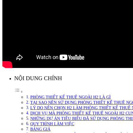
NỘI DUNG CHÍNH
PHÒNG THIẾT KẾ THUÊ NGOÀI H2 LÀ GÌ
TẠI SAO NÊN SỬ DỤNG PHÒNG THIẾT KẾ THUÊ NG
LÝ DO NÊN CHỌN H2 LÀM PHÒNG THIẾT KẾ THUÊ
DỊCH VỤ MÀ PHÒNG THIẾT KẾ THUÊ NGOÀI H2 CU
NHỮNG DỰ ÁN TIÊU BIỂU ĐÃ SỬ DỤNG PHÒNG THI
QUY TRÌNH LÀM VIỆC
BẢNG GIÁ