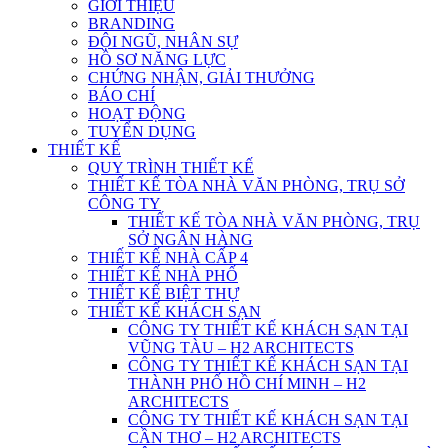
GIỚI THIỆU
BRANDING
ĐỘI NGŨ, NHÂN SỰ
HỒ SƠ NĂNG LỰC
CHỨNG NHẬN, GIẢI THƯỞNG
BÁO CHÍ
HOẠT ĐỘNG
TUYỂN DỤNG
THIẾT KẾ
QUY TRÌNH THIẾT KẾ
THIẾT KẾ TÒA NHÀ VĂN PHÒNG, TRỤ SỞ
CÔNG TY
THIẾT KẾ TÒA NHÀ VĂN PHÒNG, TRỤ
SỞ NGÂN HÀNG
THIẾT KẾ NHÀ CẤP 4
THIẾT KẾ NHÀ PHỐ
THIẾT KẾ BIỆT THỰ
THIẾT KẾ KHÁCH SẠN
CÔNG TY THIẾT KẾ KHÁCH SẠN TẠI
VŨNG TÀU – H2 ARCHITECTS
CÔNG TY THIẾT KẾ KHÁCH SẠN TẠI
THÀNH PHỐ HỒ CHÍ MINH – H2
ARCHITECTS
CÔNG TY THIẾT KẾ KHÁCH SẠN TẠI
CẦN THƠ – H2 ARCHITECTS