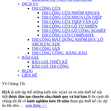
DỊCH VỤ
THI CÔNG CỬA
THI CÔNG CỬA NHÔM XINGFA
THI CÔNG CỬA NHỰA LÕI THÉP
THI CÔNG CỬA THÉP VÂN GỖ
THI CÔNG CỬA GỖ TỰ NHIÊN
THI CÔNG CỬA GỖ CÔNG NGHIỆP
THI CÔNG CỬA COMPOSITE
THI CÔNG MẶT DỰNG NHÔM ĐỤC LỖ
ARCH FACADE
THI CÔNG SÀN
THI CÔNG CỔNG, HÀNG RÀO
BÁO GIÁ
BÁO GIÁ THIẾT KẾ
BÁO GIÁ THI CÔNG
BLOG
LIÊN HỆ
Về Chúng Tôi
H2A
là một tập thể những kiến trúc sư,kỹ sư và nhà thiết kế nội
thất
đ
ượ
c
đà
o t
ạ
o chuy
ê
n s
â
u,ch
í
nh quy v
à
b
à
i b
ả
n
.B ên cạnh đó
chúng tôi đã có
kinh nghi
ệ
m h
ơ
n 10 n
ă
m
tham gia thiết kế các dự
án lớn nhỏ…
xem thêm >>