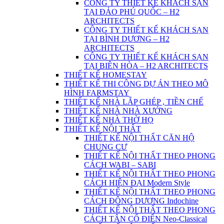
CÔNG TY THIẾT KẾ KHÁCH SẠN
TẠI ĐẢO PHÚ QUỐC – H2
ARCHITECTS
CÔNG TY THIẾT KẾ KHÁCH SẠN
TẠI BÌNH DƯƠNG – H2
ARCHITECTS
CÔNG TY THIẾT KẾ KHÁCH SẠN
TẠI BIÊN HÒA – H2 ARCHITECTS
THIẾT KẾ HOMESTAY
THIẾT KẾ THI CÔNG DỰ ÁN THEO MÔ
HÌNH FARMSTAY
THIẾT KẾ NHÀ LẮP GHÉP , TIỀN CHẾ
THIẾT KẾ NHÀ NHÀ XƯỞNG
THIẾT KẾ NHÀ THỜ HỌ
THIẾT KẾ NỘI THẤT
THIẾT KẾ NỘI THẤT CĂN HỘ
CHUNG CƯ
THIẾT KẾ NỘI THẤT THEO PHONG
CÁCH WABI – SABI
THIẾT KẾ NỘI THẤT THEO PHONG
CÁCH HIỆN ĐẠI Modern Style
THIẾT KẾ NỘI THẤT THEO PHONG
CÁCH ĐÔNG DƯƠNG Indochine
THIẾT KẾ NỘI THẤT THEO PHONG
CÁCH TÂN CỔ ĐIỂN Neo-Classical