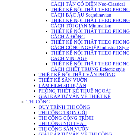
CÁCH TÂN CỔ ĐIỂN Neo-Classical
THIẾT KẾ NỘI THẤT THEO PHONG
CÁCH BẮC ÂU Scandinavian
THIẾT KẾ NỘI THẤT THEO PHONG
CÁCH TỐI GIẢN Minimalism
THIẾT KẾ NỘI THẤT THEO PHONG
CÁCH Á ĐÔNG
THIẾT KẾ NỘI THẤT THEO PHONG
CÁCH CÔNG NGHIỆP Industrial Style
THIẾT KẾ NỘI THẤT THEO PHONG
CÁCH VINTAGE
THIẾT KẾ NỘI THẤT THEO PHONG
CÁCH CHIẾT TRUNG Eclectic style
THIẾT KẾ NỘI THẤT VĂN PHÒNG
THIẾT KẾ SÂN VƯỜN
LÀM FILM 3D DỰ ÁN
PHÒNG THIẾT KẾ THUÊ NGOÀI
GIẢI ĐÁP TƯ VẤN VỀ THIẾT KẾ
THI CÔNG
QUY TRÌNH THI CÔNG
THI CÔNG TRỌN GÓI
THI CÔNG CÔNG TRÌNH
THI CÔNG NỘI THẤT
THI CÔNG SÂN VƯỜN
GIẢI ĐÁP TƯ VẤN VỀ THI CÔNG