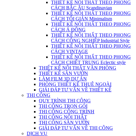
THIẾT KẾ NỘI THẤT THEO PHONG
CÁCH BẮC ÂU Scandinavian
THIẾT KẾ NỘI THẤT THEO PHONG
CÁCH TỐI GIẢN Minimalism
THIẾT KẾ NỘI THẤT THEO PHONG
CÁCH Á ĐÔNG
THIẾT KẾ NỘI THẤT THEO PHONG
CÁCH CÔNG NGHIỆP Industrial Style
THIẾT KẾ NỘI THẤT THEO PHONG
CÁCH VINTAGE
THIẾT KẾ NỘI THẤT THEO PHONG
CÁCH CHIẾT TRUNG Eclectic style
THIẾT KẾ NỘI THẤT VĂN PHÒNG
THIẾT KẾ SÂN VƯỜN
LÀM FILM 3D DỰ ÁN
PHÒNG THIẾT KẾ THUÊ NGOÀI
GIẢI ĐÁP TƯ VẤN VỀ THIẾT KẾ
THI CÔNG
QUY TRÌNH THI CÔNG
THI CÔNG TRỌN GÓI
THI CÔNG CÔNG TRÌNH
THI CÔNG NỘI THẤT
THI CÔNG SÂN VƯỜN
GIẢI ĐÁP TƯ VẤN VỀ THI CÔNG
DỊCH VỤ