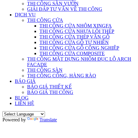
THI CÔNG SÂN VƯỜN
GIẢI ĐÁP TƯ VẤN VỀ THI CÔNG
DỊCH VỤ
THI CÔNG CỬA
THI CÔNG CỬA NHÔM XINGFA
THI CÔNG CỬA NHỰA LÕI THÉP
THI CÔNG CỬA THÉP VÂN GỖ
THI CÔNG CỬA GỖ TỰ NHIÊN
THI CÔNG CỬA GỖ CÔNG NGHIỆP
THI CÔNG CỬA COMPOSITE
THI CÔNG MẶT DỰNG NHÔM ĐỤC LỖ ARCH
FACADE
THI CÔNG SÀN
THI CÔNG CỔNG, HÀNG RÀO
BÁO GIÁ
BÁO GIÁ THIẾT KẾ
BÁO GIÁ THI CÔNG
BLOG
LIÊN HỆ
Powered by
Translate