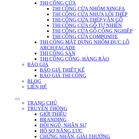
THI CÔNG CỬA
THI CÔNG CỬA NHÔM XINGFA
THI CÔNG CỬA NHỰA LÕI THÉP
THI CÔNG CỬA THÉP VÂN GỖ
THI CÔNG CỬA GỖ TỰ NHIÊN
THI CÔNG CỬA GỖ CÔNG NGHIỆP
THI CÔNG CỬA COMPOSITE
THI CÔNG MẶT DỰNG NHÔM ĐỤC LỖ
ARCH FACADE
THI CÔNG SÀN
THI CÔNG CỔNG, HÀNG RÀO
BÁO GIÁ
BÁO GIÁ THIẾT KẾ
BÁO GIÁ THI CÔNG
BLOG
LIÊN HỆ
TRANG CHỦ
TRUYỀN THÔNG
GIỚI THIỆU
BRANDING
ĐỘI NGŨ, NHÂN SỰ
HỒ SƠ NĂNG LỰC
CHỨNG NHẬN, GIẢI THƯỞNG