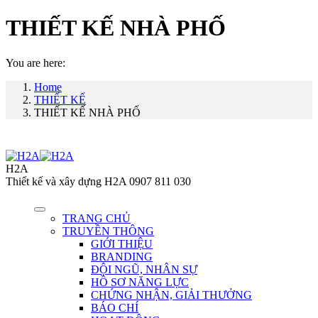
THIẾT KẾ NHÀ PHỐ
You are here:
Home
THIẾT KẾ
THIẾT KẾ NHÀ PHỐ
H2A
Thiết kế và xây dựng H2A 0907 811 030
TRANG CHỦ
TRUYỀN THÔNG
GIỚI THIỆU
BRANDING
ĐỘI NGŨ, NHÂN SỰ
HỒ SƠ NĂNG LỰC
CHỨNG NHẬN, GIẢI THƯỞNG
BÁO CHÍ