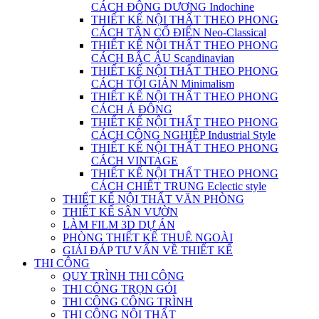
CÁCH ĐÔNG DƯƠNG Indochine
THIẾT KẾ NỘI THẤT THEO PHONG
CÁCH TÂN CỔ ĐIỂN Neo-Classical
THIẾT KẾ NỘI THẤT THEO PHONG
CÁCH BẮC ÂU Scandinavian
THIẾT KẾ NỘI THẤT THEO PHONG
CÁCH TỐI GIẢN Minimalism
THIẾT KẾ NỘI THẤT THEO PHONG
CÁCH Á ĐÔNG
THIẾT KẾ NỘI THẤT THEO PHONG
CÁCH CÔNG NGHIỆP Industrial Style
THIẾT KẾ NỘI THẤT THEO PHONG
CÁCH VINTAGE
THIẾT KẾ NỘI THẤT THEO PHONG
CÁCH CHIẾT TRUNG Eclectic style
THIẾT KẾ NỘI THẤT VĂN PHÒNG
THIẾT KẾ SÂN VƯỜN
LÀM FILM 3D DỰ ÁN
PHÒNG THIẾT KẾ THUÊ NGOÀI
GIẢI ĐÁP TƯ VẤN VỀ THIẾT KẾ
THI CÔNG
QUY TRÌNH THI CÔNG
THI CÔNG TRỌN GÓI
THI CÔNG CÔNG TRÌNH
THI CÔNG NỘI THẤT