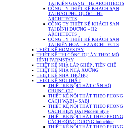
TẠI KIÊN GIANG – H2 ARCHITECTS
CÔNG TY THIẾT KẾ KHÁCH SẠN
TẠI ĐẢO PHÚ QUỐC – H2
ARCHITECTS
CÔNG TY THIẾT KẾ KHÁCH SẠN
TẠI BÌNH DƯƠNG – H2
ARCHITECTS
CÔNG TY THIẾT KẾ KHÁCH SẠN
TẠI BIÊN HÒA – H2 ARCHITECTS
THIẾT KẾ HOMESTAY
THIẾT KẾ THI CÔNG DỰ ÁN THEO MÔ
HÌNH FARMSTAY
THIẾT KẾ NHÀ LẮP GHÉP , TIỀN CHẾ
THIẾT KẾ NHÀ NHÀ XƯỞNG
THIẾT KẾ NHÀ THỜ HỌ
THIẾT KẾ NỘI THẤT
THIẾT KẾ NỘI THẤT CĂN HỘ
CHUNG CƯ
THIẾT KẾ NỘI THẤT THEO PHONG
CÁCH WABI – SABI
THIẾT KẾ NỘI THẤT THEO PHONG
CÁCH HIỆN ĐẠI Modern Style
THIẾT KẾ NỘI THẤT THEO PHONG
CÁCH ĐÔNG DƯƠNG Indochine
THIẾT KẾ NỘI THẤT THEO PHONG