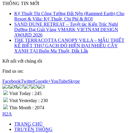
THÔNG TIN MỚI
Kỹ Thuật Thi Công Tường Đất Nện (Rammed Earth) Cho
Resort & Villa: Kỹ Thuật, Chi Phí & ROI
SAND DUNE RETREAT – Tuyệt tác Kiến Trúc Nghỉ
Dưỡng Đạt Giải Vàng VMARK VIETNAM DESIGN
AWARD 2026
THE TERRACOTTA CANOPY VILLA – MẪU THIẾT
KẾ BIỆT THỰ GẠCH ĐỎ HIỆN ĐẠI NHIỀU CÂY
XANH TẠI Buôn Ma Thuột, Đắk Lắk
Kết nối với chúng tôi
Find us on:
Facebook
Twitter
Google+
YouTube
Skype
Visit Today : 245
Visit Yesterday : 230
This Month : 2074
H2A
TRANG CHỦ
TRUYỀN THÔNG