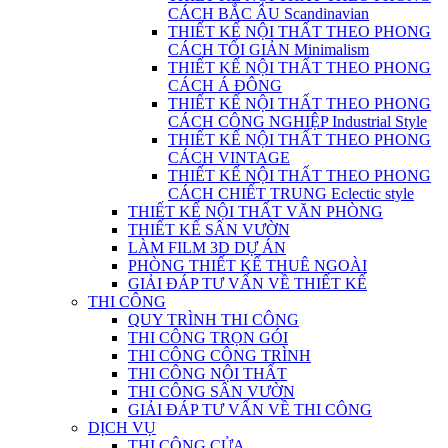
CÁCH BẮC ÂU Scandinavian
THIẾT KẾ NỘI THẤT THEO PHONG
CÁCH TỐI GIẢN Minimalism
THIẾT KẾ NỘI THẤT THEO PHONG
CÁCH Á ĐÔNG
THIẾT KẾ NỘI THẤT THEO PHONG
CÁCH CÔNG NGHIỆP Industrial Style
THIẾT KẾ NỘI THẤT THEO PHONG
CÁCH VINTAGE
THIẾT KẾ NỘI THẤT THEO PHONG
CÁCH CHIẾT TRUNG Eclectic style
THIẾT KẾ NỘI THẤT VĂN PHÒNG
THIẾT KẾ SÂN VƯỜN
LÀM FILM 3D DỰ ÁN
PHÒNG THIẾT KẾ THUÊ NGOÀI
GIẢI ĐÁP TƯ VẤN VỀ THIẾT KẾ
THI CÔNG
QUY TRÌNH THI CÔNG
THI CÔNG TRỌN GÓI
THI CÔNG CÔNG TRÌNH
THI CÔNG NỘI THẤT
THI CÔNG SÂN VƯỜN
GIẢI ĐÁP TƯ VẤN VỀ THI CÔNG
DỊCH VỤ
THI CÔNG CỬA