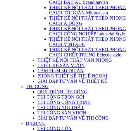
CÁCH BẮC ÂU Scandinavian
THIẾT KẾ NỘI THẤT THEO PHONG
CÁCH TỐI GIẢN Minimalism
THIẾT KẾ NỘI THẤT THEO PHONG
CÁCH Á ĐÔNG
THIẾT KẾ NỘI THẤT THEO PHONG
CÁCH CÔNG NGHIỆP Industrial Style
THIẾT KẾ NỘI THẤT THEO PHONG
CÁCH VINTAGE
THIẾT KẾ NỘI THẤT THEO PHONG
CÁCH CHIẾT TRUNG Eclectic style
THIẾT KẾ NỘI THẤT VĂN PHÒNG
THIẾT KẾ SÂN VƯỜN
LÀM FILM 3D DỰ ÁN
PHÒNG THIẾT KẾ THUÊ NGOÀI
GIẢI ĐÁP TƯ VẤN VỀ THIẾT KẾ
THI CÔNG
QUY TRÌNH THI CÔNG
THI CÔNG TRỌN GÓI
THI CÔNG CÔNG TRÌNH
THI CÔNG NỘI THẤT
THI CÔNG SÂN VƯỜN
GIẢI ĐÁP TƯ VẤN VỀ THI CÔNG
DỊCH VỤ
THI CÔNG CỬA