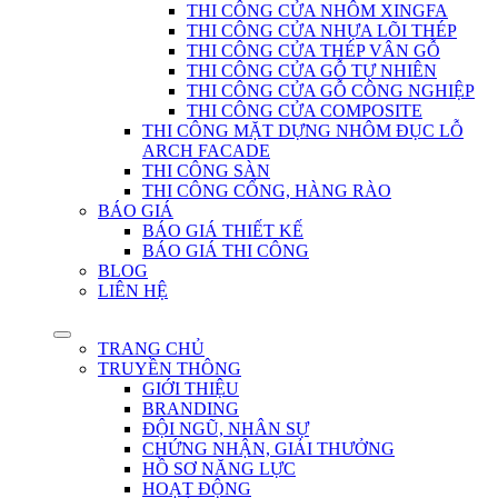
THI CÔNG CỬA NHÔM XINGFA
THI CÔNG CỬA NHỰA LÕI THÉP
THI CÔNG CỬA THÉP VÂN GỖ
THI CÔNG CỬA GỖ TỰ NHIÊN
THI CÔNG CỬA GỖ CÔNG NGHIỆP
THI CÔNG CỬA COMPOSITE
THI CÔNG MẶT DỰNG NHÔM ĐỤC LỖ
ARCH FACADE
THI CÔNG SÀN
THI CÔNG CỔNG, HÀNG RÀO
BÁO GIÁ
BÁO GIÁ THIẾT KẾ
BÁO GIÁ THI CÔNG
BLOG
LIÊN HỆ
TRANG CHỦ
TRUYỀN THÔNG
GIỚI THIỆU
BRANDING
ĐỘI NGŨ, NHÂN SỰ
CHỨNG NHẬN, GIẢI THƯỞNG
HỒ SƠ NĂNG LỰC
HOẠT ĐỘNG