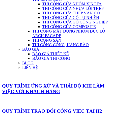
THI CÔNG CỬA NHÔM XINGFA
THI CÔNG CỬA NHỰA LÕI THÉP
THI CÔNG CỬA THÉP VÂN GỖ
THI CÔNG CỬA GỖ TỰ NHIÊN
THI CÔNG CỬA GỖ CÔNG NGHIỆP
THI CÔNG CỬA COMPOSITE
THI CÔNG MẶT DỰNG NHÔM ĐỤC LỖ
ARCH FACADE
THI CÔNG SÀN
THI CÔNG CỔNG, HÀNG RÀO
BÁO GIÁ
BÁO GIÁ THIẾT KẾ
BÁO GIÁ THI CÔNG
BLOG
LIÊN HỆ
QUY TRÌNH ỨNG XỬ VÀ THÁI ĐỘ KHI LÀM
VIỆC VỚI KHÁCH HÀNG
QUY TRÌNH TRAO ĐỔI CÔNG VIỆC TẠI H2