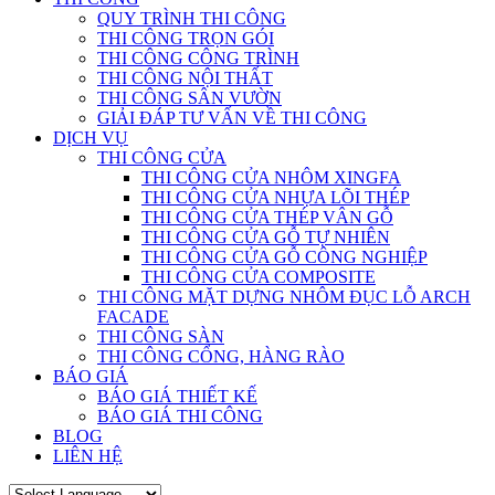
QUY TRÌNH THI CÔNG
THI CÔNG TRỌN GÓI
THI CÔNG CÔNG TRÌNH
THI CÔNG NỘI THẤT
THI CÔNG SÂN VƯỜN
GIẢI ĐÁP TƯ VẤN VỀ THI CÔNG
DỊCH VỤ
THI CÔNG CỬA
THI CÔNG CỬA NHÔM XINGFA
THI CÔNG CỬA NHỰA LÕI THÉP
THI CÔNG CỬA THÉP VÂN GỖ
THI CÔNG CỬA GỖ TỰ NHIÊN
THI CÔNG CỬA GỖ CÔNG NGHIỆP
THI CÔNG CỬA COMPOSITE
THI CÔNG MẶT DỰNG NHÔM ĐỤC LỖ ARCH
FACADE
THI CÔNG SÀN
THI CÔNG CỔNG, HÀNG RÀO
BÁO GIÁ
BÁO GIÁ THIẾT KẾ
BÁO GIÁ THI CÔNG
BLOG
LIÊN HỆ