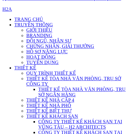
H2A
TRANG CHỦ
TRUYỀN THÔNG
GIỚI THIỆU
BRANDING
ĐỘI NGŨ, NHÂN SỰ
CHỨNG NHẬN, GIẢI THƯỞNG
HỒ SƠ NĂNG LỰC
HOẠT ĐỘNG
TUYỂN DỤNG
THIẾT KẾ
QUY TRÌNH THIẾT KẾ
THIẾT KẾ TÒA NHÀ VĂN PHÒNG, TRỤ SỞ
CÔNG TY
THIẾT KẾ TÒA NHÀ VĂN PHÒNG, TRỤ
SỞ NGÂN HÀNG
THIẾT KẾ NHÀ CẤP 4
THIẾT KẾ NHÀ PHỐ
THIẾT KẾ BIỆT THỰ
THIẾT KẾ KHÁCH SẠN
CÔNG TY THIẾT KẾ KHÁCH SẠN TẠI
VŨNG TÀU – H2 ARCHITECTS
CÔNG TY THIẾT KẾ KHÁCH SẠN TẠI