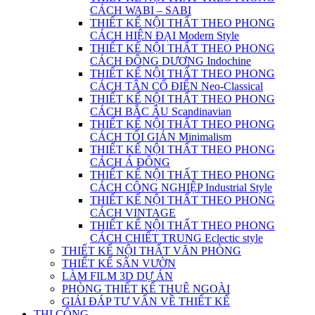
CÁCH WABI – SABI
THIẾT KẾ NỘI THẤT THEO PHONG
CÁCH HIỆN ĐẠI Modern Style
THIẾT KẾ NỘI THẤT THEO PHONG
CÁCH ĐÔNG DƯƠNG Indochine
THIẾT KẾ NỘI THẤT THEO PHONG
CÁCH TÂN CỔ ĐIỂN Neo-Classical
THIẾT KẾ NỘI THẤT THEO PHONG
CÁCH BẮC ÂU Scandinavian
THIẾT KẾ NỘI THẤT THEO PHONG
CÁCH TỐI GIẢN Minimalism
THIẾT KẾ NỘI THẤT THEO PHONG
CÁCH Á ĐÔNG
THIẾT KẾ NỘI THẤT THEO PHONG
CÁCH CÔNG NGHIỆP Industrial Style
THIẾT KẾ NỘI THẤT THEO PHONG
CÁCH VINTAGE
THIẾT KẾ NỘI THẤT THEO PHONG
CÁCH CHIẾT TRUNG Eclectic style
THIẾT KẾ NỘI THẤT VĂN PHÒNG
THIẾT KẾ SÂN VƯỜN
LÀM FILM 3D DỰ ÁN
PHÒNG THIẾT KẾ THUÊ NGOÀI
GIẢI ĐÁP TƯ VẤN VỀ THIẾT KẾ
THI CÔNG