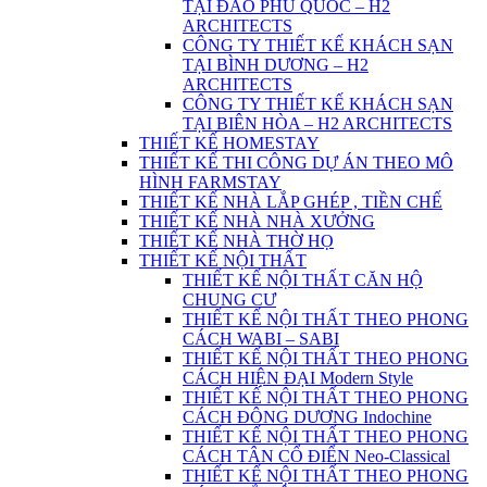
TẠI ĐẢO PHÚ QUỐC – H2
ARCHITECTS
CÔNG TY THIẾT KẾ KHÁCH SẠN
TẠI BÌNH DƯƠNG – H2
ARCHITECTS
CÔNG TY THIẾT KẾ KHÁCH SẠN
TẠI BIÊN HÒA – H2 ARCHITECTS
THIẾT KẾ HOMESTAY
THIẾT KẾ THI CÔNG DỰ ÁN THEO MÔ
HÌNH FARMSTAY
THIẾT KẾ NHÀ LẮP GHÉP , TIỀN CHẾ
THIẾT KẾ NHÀ NHÀ XƯỞNG
THIẾT KẾ NHÀ THỜ HỌ
THIẾT KẾ NỘI THẤT
THIẾT KẾ NỘI THẤT CĂN HỘ
CHUNG CƯ
THIẾT KẾ NỘI THẤT THEO PHONG
CÁCH WABI – SABI
THIẾT KẾ NỘI THẤT THEO PHONG
CÁCH HIỆN ĐẠI Modern Style
THIẾT KẾ NỘI THẤT THEO PHONG
CÁCH ĐÔNG DƯƠNG Indochine
THIẾT KẾ NỘI THẤT THEO PHONG
CÁCH TÂN CỔ ĐIỂN Neo-Classical
THIẾT KẾ NỘI THẤT THEO PHONG