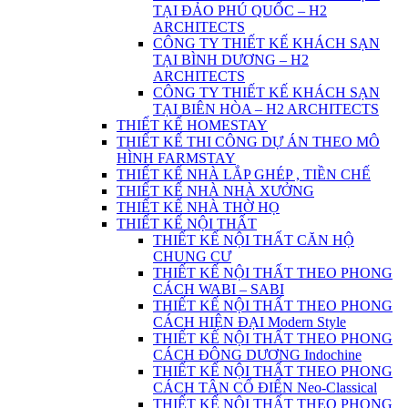
TẠI ĐẢO PHÚ QUỐC – H2
ARCHITECTS
CÔNG TY THIẾT KẾ KHÁCH SẠN
TẠI BÌNH DƯƠNG – H2
ARCHITECTS
CÔNG TY THIẾT KẾ KHÁCH SẠN
TẠI BIÊN HÒA – H2 ARCHITECTS
THIẾT KẾ HOMESTAY
THIẾT KẾ THI CÔNG DỰ ÁN THEO MÔ
HÌNH FARMSTAY
THIẾT KẾ NHÀ LẮP GHÉP , TIỀN CHẾ
THIẾT KẾ NHÀ NHÀ XƯỞNG
THIẾT KẾ NHÀ THỜ HỌ
THIẾT KẾ NỘI THẤT
THIẾT KẾ NỘI THẤT CĂN HỘ
CHUNG CƯ
THIẾT KẾ NỘI THẤT THEO PHONG
CÁCH WABI – SABI
THIẾT KẾ NỘI THẤT THEO PHONG
CÁCH HIỆN ĐẠI Modern Style
THIẾT KẾ NỘI THẤT THEO PHONG
CÁCH ĐÔNG DƯƠNG Indochine
THIẾT KẾ NỘI THẤT THEO PHONG
CÁCH TÂN CỔ ĐIỂN Neo-Classical
THIẾT KẾ NỘI THẤT THEO PHONG