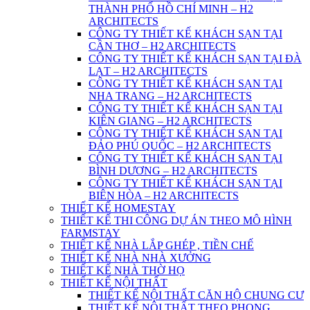
THÀNH PHỐ HỒ CHÍ MINH – H2
ARCHITECTS
CÔNG TY THIẾT KẾ KHÁCH SẠN TẠI
CẦN THƠ – H2 ARCHITECTS
CÔNG TY THIẾT KẾ KHÁCH SẠN TẠI ĐÀ
LẠT – H2 ARCHITECTS
CÔNG TY THIẾT KẾ KHÁCH SẠN TẠI
NHA TRANG – H2 ARCHITECTS
CÔNG TY THIẾT KẾ KHÁCH SẠN TẠI
KIÊN GIANG – H2 ARCHITECTS
CÔNG TY THIẾT KẾ KHÁCH SẠN TẠI
ĐẢO PHÚ QUỐC – H2 ARCHITECTS
CÔNG TY THIẾT KẾ KHÁCH SẠN TẠI
BÌNH DƯƠNG – H2 ARCHITECTS
CÔNG TY THIẾT KẾ KHÁCH SẠN TẠI
BIÊN HÒA – H2 ARCHITECTS
THIẾT KẾ HOMESTAY
THIẾT KẾ THI CÔNG DỰ ÁN THEO MÔ HÌNH
FARMSTAY
THIẾT KẾ NHÀ LẮP GHÉP , TIỀN CHẾ
THIẾT KẾ NHÀ NHÀ XƯỞNG
THIẾT KẾ NHÀ THỜ HỌ
THIẾT KẾ NỘI THẤT
THIẾT KẾ NỘI THẤT CĂN HỘ CHUNG CƯ
THIẾT KẾ NỘI THẤT THEO PHONG