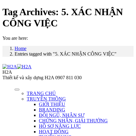
Tag Archives:
5. XÁC NHẬN
CÔNG VIỆC
You are here:
Home
Entries tagged with "5. XÁC NHẬN CÔNG VIỆC"
H2A
Thiết kế và xây dựng H2A 0907 811 030
TRANG CHỦ
TRUYỀN THÔNG
GIỚI THIỆU
BRANDING
ĐỘI NGŨ, NHÂN SỰ
CHỨNG NHẬN, GIẢI THƯỞNG
HỒ SƠ NĂNG LỰC
HOẠT ĐỘNG