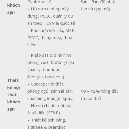
Conference)
3★ – 5★, độ phức
khách
– Hồ sơ xin phép xây
tạp và quy mô)
sạn
dựng, PCCC, quản lý dự
án theo TCVN & quốc tế
– Phối hợp kết cấu, MEP,
PCCC, thang máy, thoát
hiểm
– Khảo sát & định hình
phong cách thương hiệu
(luxury, boutique,
lifestyle, business)
Thiết
– Concept nội thất:
kế nội
phòng ngủ, sảnh lễ tân,
10 – 15%
tổng đầu
thất
nhà hàng, lounge, spa…
tư nội thất
khách
– Hồ sơ chi tiết nội thất
sạn
& vật liệu (FF&E)
– Thiết kế ánh sáng,
signage & branding