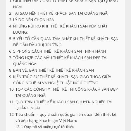
GIỚI THIỆU VỀ CÔNG TY THIẾT KẾ KHÁCH SẠN TẠI QUẢNG
NGÃI
TẠI SAO NÊN THIẾT KẾ KHÁCH SẠN TẠI QUẢNG NGÃI
LÝ DO NÊN CHỌN H2A
NHỮNG RỦI RO KHI THIẾT KẾ KHÁCH SẠN KÉM CHẤT
LƯỢNG:
5 YẾU TỐ CẦN QUAN TÂM NHẤT KHI THIẾT KẾ KHÁCH SẠN
ĐỂ DẪN ĐẦU THỊ TRƯỜNG
5 PHONG CÁCH THIẾT KẾ KHÁCH SẠN THỊNH HÀNH
TỔNG HỢP CÁC MẪU THIẾT KẾ KHÁCH SẠN ĐẸP TẠI
QUẢNG NGÃI
BẢN VẼ, BẢN THIẾT KẾ THIẾT KẾ KHÁCH SẠN
KIẾN TRÚC SƯ THIẾT KẾ KHÁCH SẠN GIAO THOA GIỮA
CÔNG NGHỆ AI VÀ NGHỆ THUẬT NGHỈ DƯỠNG
TOP CÁC CÔNG TY THIẾT KẾ THI CÔNG KHÁCH SẠN ĐẸP
TẠI QUẢNG NGÃI
QUY TRÌNH THIẾT KẾ KHÁCH SẠN CHUYÊN NGHIỆP TẠI
QUẢNG NGÃI
Tiêu chuẩn – quy chuẩn quốc gia liên quan đến thiết kế
và xếp hạng khách sạn Việt Nam:
Quy mô số buồng ngủ tối thiểu