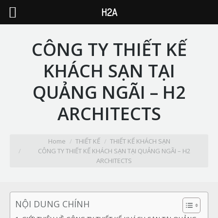
H2A
CÔNG TY THIẾT KẾ
KHÁCH SẠN TẠI
QUẢNG NGÃI – H2
ARCHITECTS
You are here:
Home
THIẾT KẾ
THIẾT KẾ KHÁCH SẠN
CÔNG TY THIẾT KẾ KHÁCH SẠN TẠI QUẢNG NGÃI – H2
ARCHITECTS
NỘI DUNG CHÍNH