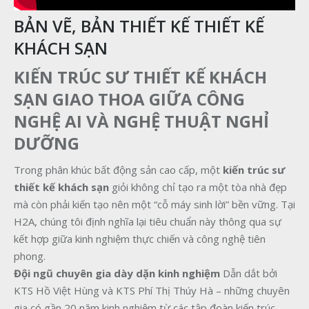
BẢN VẼ, BẢN THIẾT KẾ THIẾT KẾ
KHÁCH SẠN
KIẾN TRÚC SƯ THIẾT KẾ KHÁCH
SẠN GIAO THOA GIỮA CÔNG
NGHỆ AI VÀ NGHỆ THUẬT NGHỈ
DƯỠNG
Trong phân khúc bất động sản cao cấp, một
kiến trúc sư
thiết kế khách sạn
giỏi không chỉ tạo ra một tòa nhà đẹp
mà còn phải kiến tạo nên một “cỗ máy sinh lời” bền vững. Tại
H2A, chúng tôi định nghĩa lại tiêu chuẩn này thông qua sự
kết hợp giữa kinh nghiệm thực chiến và công nghệ tiên
phong.
Đội ngũ chuyên gia dày dặn kinh nghiệm
Dẫn dắt bởi
KTS Hồ Việt Hùng và KTS Phí Thị Thúy Hà – những chuyên
gia có gần 20 năm kinh nghiệm từ các tập đoàn kiến trúc