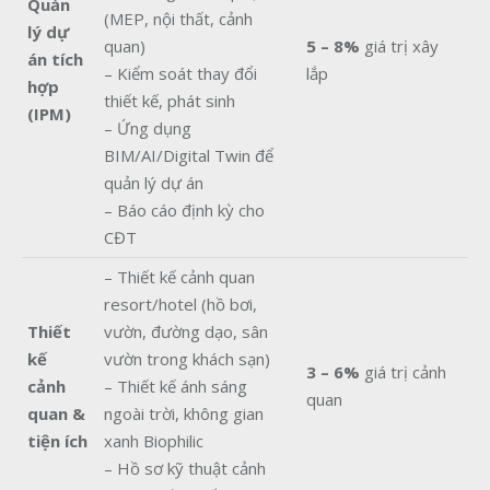
Quản
(MEP, nội thất, cảnh
lý dự
quan)
5 – 8%
giá trị xây
án tích
– Kiểm soát thay đổi
lắp
hợp
thiết kế, phát sinh
(IPM)
– Ứng dụng
BIM/AI/Digital Twin để
quản lý dự án
– Báo cáo định kỳ cho
CĐT
– Thiết kế cảnh quan
resort/hotel (hồ bơi,
Thiết
vườn, đường dạo, sân
kế
vườn trong khách sạn)
3 – 6%
giá trị cảnh
cảnh
– Thiết kế ánh sáng
quan
quan &
ngoài trời, không gian
tiện ích
xanh Biophilic
– Hồ sơ kỹ thuật cảnh