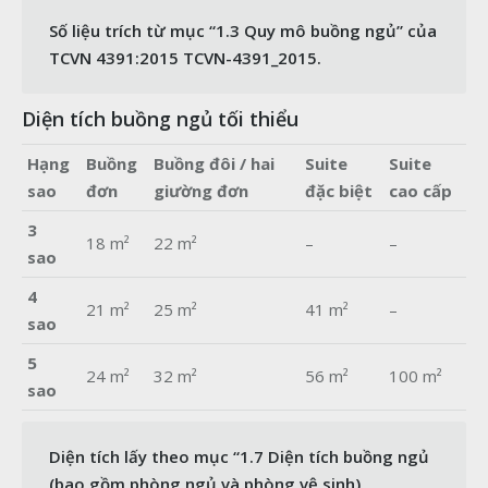
Số liệu trích từ mục “1.3 Quy mô buồng ngủ” của
TCVN 4391:2015
TCVN-4391_2015
.
Diện tích buồng ngủ tối thiểu
Hạng
Buồng
Buồng đôi / hai
Suite
Suite
sao
đơn
giường đơn
đặc biệt
cao cấp
3
18 m²
22 m²
–
–
sao
4
21 m²
25 m²
41 m²
–
sao
5
24 m²
32 m²
56 m²
100 m²
sao
Diện tích lấy theo mục “1.7 Diện tích buồng ngủ
(bao gồm phòng ngủ và phòng vệ sinh)