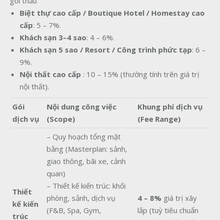
gói thầu
Biệt thự cao cấp / Boutique Hotel / Homestay cao
cấp
: 5 – 7%.
Khách sạn 3–4 sao
: 4 – 6%.
Khách sạn 5 sao / Resort / Công trình phức tạp
: 6 –
9%.
Nội thất cao cấp
: 10 – 15% (thường tính trên giá trị
nội thất).
Gói
Nội dung công việc
Khung phí dịch vụ
dịch vụ
(Scope)
(Fee Range)
– Quy hoạch tổng mặt
bằng (Masterplan: sảnh,
giao thông, bãi xe, cảnh
quan)
– Thiết kế kiến trúc: khối
Thiết
phòng, sảnh, dịch vụ
4 – 8%
giá trị xây
kế kiến
(F&B, Spa, Gym,
lắp (tuỳ tiêu chuẩn
trúc