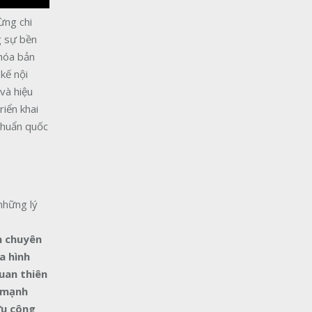
ừng chi
g sự bền
 hóa bản
kế nội
và hiệu
riển khai
chuẩn quốc
 những lý
n chuyên
a hình
uan thiên
 mạnh
ưu công