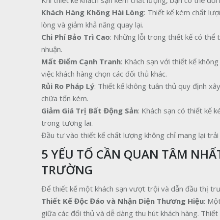
Khi thiết kế khách sạn kém chất lượng, bạn có thể đối
Khách Hàng Không Hài Lòng
: Thiết kế kém chất lư
lòng và giảm khả năng quay lại.
Chi Phí Bảo Trì Cao
: Những lỗi trong thiết kế có thể 
nhuận.
Mất Điểm Cạnh Tranh
: Khách sạn với thiết kế khôn
việc khách hàng chọn các đối thủ khác.
Rủi Ro Pháp Lý
: Thiết kế không tuân thủ quy định xâ
chữa tốn kém.
Giảm Giá Trị Bất Động Sản
: Khách sạn có thiết kế 
trong tương lai.
Đầu tư vào thiết kế chất lượng không chỉ mang lại trải
5 YẾU TỐ CẦN QUAN TÂM NHẤT
TRƯỜNG
Để thiết kế một khách sạn vượt trội và dẫn đầu thị tr
Thiết Kế Độc Đáo và Nhận Diện Thương Hiệu
: Mộ
giữa các đối thủ và dễ dàng thu hút khách hàng. Thiết