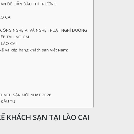
 SẠN ĐỂ DẪN ĐẦU THỊ TRƯỜNG
ÀO CAI
A CÔNG NGHỆ AI VÀ NGHỆ THUẬT NGHỈ DƯỠNG
ẸP TẠI LÀO CAI
I LÀO CAI
 kế và xếp hạng khách sạn Việt Nam:
KHÁCH SẠN MỚI NHẤT 2026
 ĐẦU TƯ
KẾ KHÁCH SẠN TẠI LÀO CAI