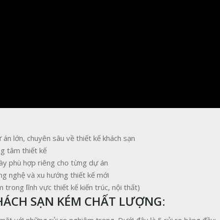
ự án lớn, chuyên sâu về thiết kế khách sạn
g tâm thiết kế
iày phù hợp riêng cho từng dự án
ông nghệ và xu hướng thiết kế mới
rong lĩnh vực thiết kế kiến trúc, nội thất)
KHÁCH SẠN KÉM CHẤT LƯỢNG: