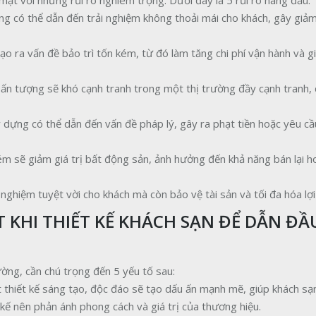
 mặt với những rủi ro nghiêm trọng. Dưới đây là 5 rủi ro hàng đầu:
ợng có thể dẫn đến trải nghiệm không thoải mái cho khách, gây giảm
tạo ra vấn đề bảo trì tốn kém, từ đó làm tăng chi phí vận hành và gi
g ấn tượng sẽ khó cạnh tranh trong một thị trường đầy cạnh tranh,
y dựng có thể dẫn đến vấn đề pháp lý, gây ra phạt tiền hoặc yêu c
kém sẽ giảm giá trị bất động sản, ảnh hưởng đến khả năng bán lại h
 nghiệm tuyệt vời cho khách mà còn bảo vệ tài sản và tối đa hóa lợi
 KHI THIẾT KẾ KHÁCH SẠN ĐỂ DẪN ĐẦ
ường, cần chú trọng đến 5 yếu tố sau:
t thiết kế sáng tạo, độc đáo sẽ tạo dấu ấn mạnh mẽ, giúp khách sạn
 kế nên phản ánh phong cách và giá trị của thương hiệu.