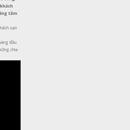
 khách
âng tầm
khách sạn
hàng đầu
hững chia