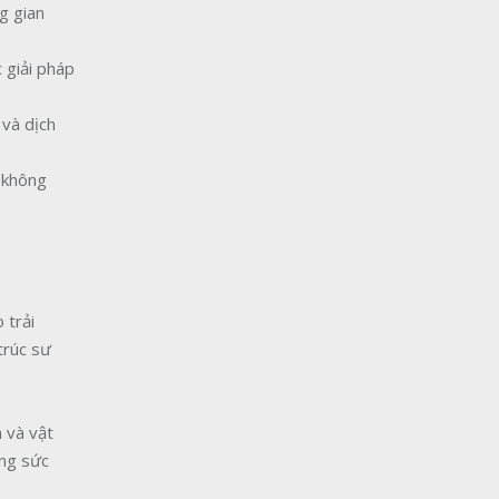
g gian
c giải pháp
 và dịch
n không
 trải
trúc sư
h và vật
ờng sức