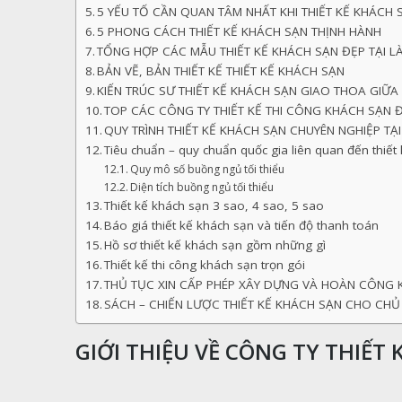
5 YẾU TỐ CẦN QUAN TÂM NHẤT KHI THIẾT KẾ KHÁCH
5 PHONG CÁCH THIẾT KẾ KHÁCH SẠN THỊNH HÀNH
TỔNG HỢP CÁC MẪU THIẾT KẾ KHÁCH SẠN ĐẸP TẠI L
BẢN VẼ, BẢN THIẾT KẾ THIẾT KẾ KHÁCH SẠN
KIẾN TRÚC SƯ THIẾT KẾ KHÁCH SẠN GIAO THOA GIỮ
TOP CÁC CÔNG TY THIẾT KẾ THI CÔNG KHÁCH SẠN Đ
QUY TRÌNH THIẾT KẾ KHÁCH SẠN CHUYÊN NGHIỆP TẠ
Tiêu chuẩn – quy chuẩn quốc gia liên quan đến thiết
Quy mô số buồng ngủ tối thiểu
Diện tích buồng ngủ tối thiểu
Thiết kế khách sạn 3 sao, 4 sao, 5 sao
Báo giá thiết kế khách sạn và tiến độ thanh toán
Hồ sơ thiết kế khách sạn gồm những gì
Thiết kế thi công khách sạn trọn gói
THỦ TỤC XIN CẤP PHÉP XÂY DỰNG VÀ HOÀN CÔNG 
SÁCH – CHIẾN LƯỢC THIẾT KẾ KHÁCH SẠN CHO CHỦ
GIỚI THIỆU VỀ CÔNG TY THIẾT 