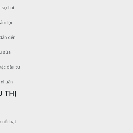
 sự hài
ảm lợi
 dẫn đến
ầu sửa
oặc đầu tư
 nhuận.
U THỊ
 nổi bật