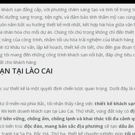
ế khách sạn đẳng cấp, với phương châm sáng tạo và tinh tế trong t
nghỉ dưỡng sang trọng, tiện nghi, và đảm bảo tính thẩm mỹ cao cùn
luôn nắm bắt xu hướng thiết kế mới nhất, kết hợp hài hòa giữa văn
 nhân hóa cho mỗi dự án. Chúng tôi chú trọng không chỉ đến thiết 
 năng của công trình, nhằm tối ưu hóa trải nghiệm của khách hàng 
ừ khâu tư vấn, lập kế hoạch, thiết kế chi tiết, cho đến giai đoạn t
g tôi mang đến những công trình khách sạn nổi bật, đáp ứng tiêu 
hất cho khách hàng.
ẠN TẠI LÀO CAI
úc sư thiết kế là một quyết định chiến lược quan trọng. Dưới đây là
ư ở miền núi phía Bắc, tôi nhận thấy rằng việc
thiết kế khách sạ
g
khi kinh doanh khách sạn tại Lào Cai. Thứ nhất, vùng đất này có
đị
kế
bền vững, chống ẩm, chống lạnh và khai thác tối đa cảnh q
có kiến trúc
độc đáo, mang bản sắc địa phương
sẽ tạo
dấu ấn
h tranh tại Sa Pa, Bắc Hà. Thứ ba, thiết kế chuyên nghiệp giúp
tối 