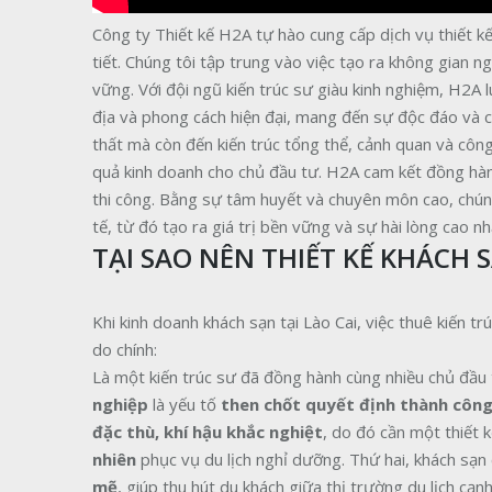
Công ty Thiết kế H2A tự hào cung cấp dịch vụ thiết k
tiết. Chúng tôi tập trung vào việc tạo ra không gian 
vững. Với đội ngũ kiến trúc sư giàu kinh nghiệm, H2A 
địa và phong cách hiện đại, mang đến sự độc đáo và cá
thất mà còn đến kiến trúc tổng thể, cảnh quan và công
quả kinh doanh cho chủ đầu tư. H2A cam kết đồng hành t
thi công. Bằng sự tâm huyết và chuyên môn cao, chún
tế, từ đó tạo ra giá trị bền vững và sự hài lòng cao n
TẠI SAO NÊN THIẾT KẾ KHÁCH S
Khi kinh doanh khách sạn tại Lào Cai, việc thuê kiến tr
do chính:
Là một kiến trúc sư đã đồng hành cùng nhiều chủ đầu t
nghiệp
là yếu tố
then chốt quyết định thành côn
đặc thù, khí hậu khắc nghiệt
, do đó cần một thiết 
nhiên
phục vụ du lịch nghỉ dưỡng. Thứ hai, khách sạn 
mẽ
, giúp thu hút du khách giữa thị trường du lịch cạn