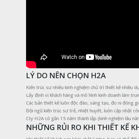
LÝ DO NÊN CHỌN H2A
Kiến trúc sư nhiều kinh nghiệm chủ trì thiết kế nhiều d
Lấy định vị khách hàng và mô hình kinh doanh làm trun
Các bản thiết kế luôn độc đáo, sáng tạo, đo ni đóng g
Đội ngũ kiến trúc sư trẻ, nhiệt huyết, luôn cập nhật c
Cty H2A có gần 15 năm thành lập (kinh nghiệm lâu năm t
NHỮNG RỦI RO KHI THIẾT KẾ 