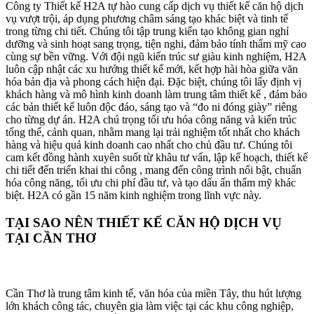
Công ty Thiết kế H2A tự hào cung cấp dịch vụ thiết kế căn hộ dịch
vụ vượt trội, áp dụng phương châm sáng tạo khác biệt và tinh tế
trong từng chi tiết
.
Chúng tôi tập trung kiến tạo không gian nghỉ
dưỡng và sinh hoạt sang trọng, tiện nghi, đảm bảo tính thẩm mỹ cao
cùng sự bền vững
.
Với đội ngũ kiến trúc sư giàu kinh nghiệm, H2A
luôn cập nhật các xu hướng thiết kế mới, kết hợp hài hòa giữa văn
hóa bản địa và phong cách hiện đại
.
Đặc biệt, chúng tôi lấy định vị
khách hàng và mô hình kinh doanh làm trung tâm thiết kế
, đảm bảo
các bản thiết kế luôn độc đáo, sáng tạo và “đo ni đóng giày” riêng
cho từng dự án
.
H2A chú trọng tối ưu hóa công năng và kiến trúc
tổng thể, cảnh quan, nhằm mang lại trải nghiệm tốt nhất cho khách
hàng và hiệu quả kinh doanh cao nhất cho chủ đầu tư
.
Chúng tôi
cam kết đồng hành xuyên suốt từ khâu tư vấn, lập kế hoạch, thiết kế
chi tiết đến triển khai thi công
, mang đến công trình nổi bật, chuẩn
hóa công năng, tối ưu chi phí đầu tư, và tạo dấu ấn thẩm mỹ khác
biệt
.
H2A có gần 15 năm kinh nghiệm trong lĩnh vực này
.
TẠI SAO NÊN THIẾT KẾ CĂN HỘ DỊCH VỤ
TẠI CẦN THƠ
Cần Thơ là trung tâm kinh tế, văn hóa của miền Tây, thu hút lượng
lớn khách công tác, chuyên gia làm việc tại các khu công nghiệp,