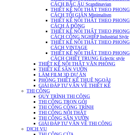
CÁCH BẮC ÂU Scandinavian
THIẾT KẾ NỘI THẤT THEO PHONG
CÁCH TỐI GIẢN Minimalism
THIẾT KẾ NỘI THẤT THEO PHONG
CÁCH Á ĐÔNG
THIẾT KẾ NỘI THẤT THEO PHONG
CÁCH CÔNG NGHIỆP Industrial Style
THIẾT KẾ NỘI THẤT THEO PHONG
CÁCH VINTAGE
THIẾT KẾ NỘI THẤT THEO PHONG
CÁCH CHIẾT TRUNG Eclectic style
THIẾT KẾ NỘI THẤT VĂN PHÒNG
THIẾT KẾ SÂN VƯỜN
LÀM FILM 3D DỰ ÁN
PHÒNG THIẾT KẾ THUÊ NGOÀI
GIẢI ĐÁP TƯ VẤN VỀ THIẾT KẾ
THI CÔNG
QUY TRÌNH THI CÔNG
THI CÔNG TRỌN GÓI
THI CÔNG CÔNG TRÌNH
THI CÔNG NỘI THẤT
THI CÔNG SÂN VƯỜN
GIẢI ĐÁP TƯ VẤN VỀ THI CÔNG
DỊCH VỤ
THI CÔNG CỬA