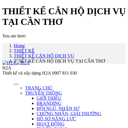
THIẾT KẾ CĂN HỘ DỊCH VỤ
TẠI CẦN THƠ
You are here:
Home
THIẾT KẾ
THIẾT KẾ CĂN HỘ DỊCH VỤ
THIẾT KẾ CĂN HỘ DỊCH VỤ TẠI CẦN THƠ
H2A
Thiết kế và xây dựng H2A 0907 811 030
TRANG CHỦ
TRUYỀN THÔNG
GIỚI THIỆU
BRANDING
ĐỘI NGŨ, NHÂN SỰ
CHỨNG NHẬN, GIẢI THƯỞNG
HỒ SƠ NĂNG LỰC
HOẠT ĐỘNG