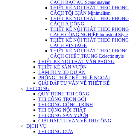
CÁCH BẮC ÂU Scandinavian
THIẾT KẾ NỘI THẤT THEO PHONG
CÁCH TỐI GIẢN Minimalism
THIẾT KẾ NỘI THẤT THEO PHONG
CÁCH Á ĐÔNG
THIẾT KẾ NỘI THẤT THEO PHONG
CÁCH CÔNG NGHIỆP Industrial Style
THIẾT KẾ NỘI THẤT THEO PHONG
CÁCH VINTAGE
THIẾT KẾ NỘI THẤT THEO PHONG
CÁCH CHIẾT TRUNG Eclectic style
THIẾT KẾ NỘI THẤT VĂN PHÒNG
THIẾT KẾ SÂN VƯỜN
LÀM FILM 3D DỰ ÁN
PHÒNG THIẾT KẾ THUÊ NGOÀI
GIẢI ĐÁP TƯ VẤN VỀ THIẾT KẾ
THI CÔNG
QUY TRÌNH THI CÔNG
THI CÔNG TRỌN GÓI
THI CÔNG CÔNG TRÌNH
THI CÔNG NỘI THẤT
THI CÔNG SÂN VƯỜN
GIẢI ĐÁP TƯ VẤN VỀ THI CÔNG
DỊCH VỤ
THI CÔNG CỬA