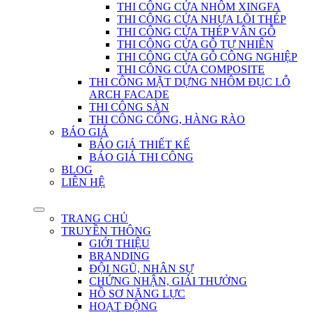
THI CÔNG CỬA NHÔM XINGFA
THI CÔNG CỬA NHỰA LÕI THÉP
THI CÔNG CỬA THÉP VÂN GỖ
THI CÔNG CỬA GỖ TỰ NHIÊN
THI CÔNG CỬA GỖ CÔNG NGHIỆP
THI CÔNG CỬA COMPOSITE
THI CÔNG MẶT DỰNG NHÔM ĐỤC LỖ
ARCH FACADE
THI CÔNG SÀN
THI CÔNG CỔNG, HÀNG RÀO
BÁO GIÁ
BÁO GIÁ THIẾT KẾ
BÁO GIÁ THI CÔNG
BLOG
LIÊN HỆ
TRANG CHỦ
TRUYỀN THÔNG
GIỚI THIỆU
BRANDING
ĐỘI NGŨ, NHÂN SỰ
CHỨNG NHẬN, GIẢI THƯỞNG
HỒ SƠ NĂNG LỰC
HOẠT ĐỘNG