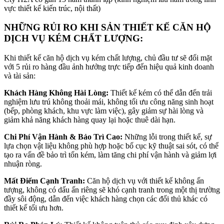
vực thiết kế kiến trúc, nội thất)
NHỮNG RỦI RO KHI SẢN THIẾT KẾ CĂN HỘ
DỊCH VỤ KÉM CHẤT LƯỢNG:
Khi thiết kế căn hộ dịch vụ kém chất lượng, chủ đầu tư sẽ đối mặt
với 5 rủi ro hàng đầu ảnh hưởng trực tiếp đến hiệu quả kinh doanh
và tài sản:
Khách Hàng Không Hài Lòng:
Thiết kế kém có thể dẫn đến trải
nghiệm lưu trú không thoải mái, không tối ưu công năng sinh hoạt
(bếp, phòng khách, khu vực làm việc), gây giảm sự hài lòng và
giảm khả năng khách hàng quay lại hoặc thuê dài hạn
.
Chi Phí Vận Hành & Bảo Trì Cao:
Những lỗi trong thiết kế, sự
lựa chọn vật liệu không phù hợp hoặc bố cục kỹ thuật sai sót, có thể
tạo ra vấn đề bảo trì tốn kém, làm tăng chi phí vận hành và giảm lợi
nhuận ròng
.
Mất Điểm Cạnh Tranh:
Căn hộ dịch vụ với thiết kế không ấn
tượng, không có dấu ấn riêng sẽ khó cạnh tranh trong một thị trường
đầy sôi động, dẫn đến việc khách hàng chọn các đối thủ khác có
thiết kế tối ưu hơn
.