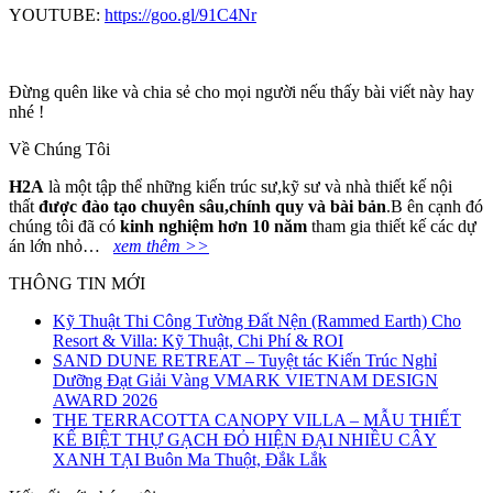
YOUTUBE:
https://goo.gl/91C4Nr
Đừng quên like và chia sẻ cho mọi người nếu thấy bài viết này hay
nhé !
Về Chúng Tôi
H2A
là một tập thể những kiến trúc sư,kỹ sư và nhà thiết kế nội
thất
đ
ượ
c
đà
o t
ạ
o chuy
ê
n s
â
u,ch
í
nh quy v
à
b
à
i b
ả
n
.B ên cạnh đó
chúng tôi đã có
kinh nghi
ệ
m h
ơ
n 10 n
ă
m
tham gia thiết kế các dự
án lớn nhỏ…
xem thêm >>
THÔNG TIN MỚI
Kỹ Thuật Thi Công Tường Đất Nện (Rammed Earth) Cho
Resort & Villa: Kỹ Thuật, Chi Phí & ROI
SAND DUNE RETREAT – Tuyệt tác Kiến Trúc Nghỉ
Dưỡng Đạt Giải Vàng VMARK VIETNAM DESIGN
AWARD 2026
THE TERRACOTTA CANOPY VILLA – MẪU THIẾT
KẾ BIỆT THỰ GẠCH ĐỎ HIỆN ĐẠI NHIỀU CÂY
XANH TẠI Buôn Ma Thuột, Đắk Lắk