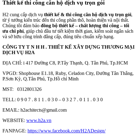
Thiết kế thi công căn hộ dịch vụ trọn gói
H2 cung cấp dịch vụ
thiết kế & thi công căn hộ dịch vụ trọn gói
,
từ ý tưởng kiến trúc đến thi công phần thô, hoàn thiện và nội thất.
Chúng tôi đảm bảo
đồng bộ thiết kế – chất lượng thi công – tối
ưu chi phí
, giúp chủ đầu tư tiết kiệm thời gian, kiểm soát ngân sách
và sở hữu công trình đẳng cấp, đúng tiêu chuẩn xếp hạng.
CÔNG TY T N H H . THIẾT KẾ XÂY DỰNG THƯƠNG MẠI
DỊCH VỤ H2A
ĐỊA CHỈ: i 417 Đường C8, P.Tây Thạnh, Q. Tân Phú, Tp.HCM
VPGD: Shophouse E1.18, Ruby, Celadon City, Đường Tân Thắng,
P.Sơn Kỳ, Q.Tân Phú, Tp.Hồ chí Minh
MST: 0312801326
TELL: 0 9 0 7 . 8 1 1 . 0 3 0 – 0 3 2 7 . 0 1 1 . 0 3 0
EMAIL: h2achitects@gmail.com
WEBSITE:
www.h2a.vn
FANPAGE:
https://www.facebook.com/H2ADesign/