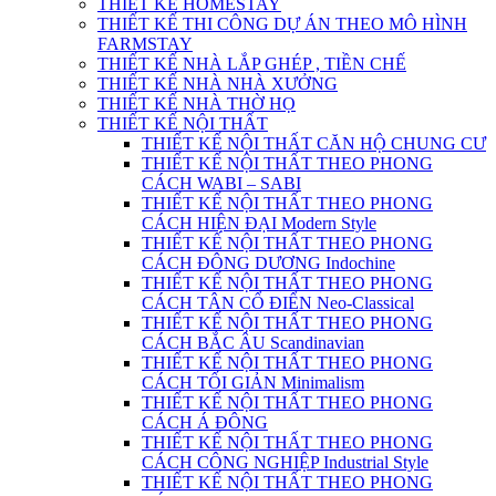
THIẾT KẾ HOMESTAY
THIẾT KẾ THI CÔNG DỰ ÁN THEO MÔ HÌNH
FARMSTAY
THIẾT KẾ NHÀ LẮP GHÉP , TIỀN CHẾ
THIẾT KẾ NHÀ NHÀ XƯỞNG
THIẾT KẾ NHÀ THỜ HỌ
THIẾT KẾ NỘI THẤT
THIẾT KẾ NỘI THẤT CĂN HỘ CHUNG CƯ
THIẾT KẾ NỘI THẤT THEO PHONG
CÁCH WABI – SABI
THIẾT KẾ NỘI THẤT THEO PHONG
CÁCH HIỆN ĐẠI Modern Style
THIẾT KẾ NỘI THẤT THEO PHONG
CÁCH ĐÔNG DƯƠNG Indochine
THIẾT KẾ NỘI THẤT THEO PHONG
CÁCH TÂN CỔ ĐIỂN Neo-Classical
THIẾT KẾ NỘI THẤT THEO PHONG
CÁCH BẮC ÂU Scandinavian
THIẾT KẾ NỘI THẤT THEO PHONG
CÁCH TỐI GIẢN Minimalism
THIẾT KẾ NỘI THẤT THEO PHONG
CÁCH Á ĐÔNG
THIẾT KẾ NỘI THẤT THEO PHONG
CÁCH CÔNG NGHIỆP Industrial Style
THIẾT KẾ NỘI THẤT THEO PHONG