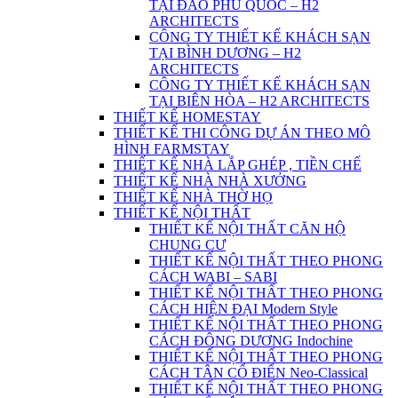
TẠI ĐẢO PHÚ QUỐC – H2
ARCHITECTS
CÔNG TY THIẾT KẾ KHÁCH SẠN
TẠI BÌNH DƯƠNG – H2
ARCHITECTS
CÔNG TY THIẾT KẾ KHÁCH SẠN
TẠI BIÊN HÒA – H2 ARCHITECTS
THIẾT KẾ HOMESTAY
THIẾT KẾ THI CÔNG DỰ ÁN THEO MÔ
HÌNH FARMSTAY
THIẾT KẾ NHÀ LẮP GHÉP , TIỀN CHẾ
THIẾT KẾ NHÀ NHÀ XƯỞNG
THIẾT KẾ NHÀ THỜ HỌ
THIẾT KẾ NỘI THẤT
THIẾT KẾ NỘI THẤT CĂN HỘ
CHUNG CƯ
THIẾT KẾ NỘI THẤT THEO PHONG
CÁCH WABI – SABI
THIẾT KẾ NỘI THẤT THEO PHONG
CÁCH HIỆN ĐẠI Modern Style
THIẾT KẾ NỘI THẤT THEO PHONG
CÁCH ĐÔNG DƯƠNG Indochine
THIẾT KẾ NỘI THẤT THEO PHONG
CÁCH TÂN CỔ ĐIỂN Neo-Classical
THIẾT KẾ NỘI THẤT THEO PHONG