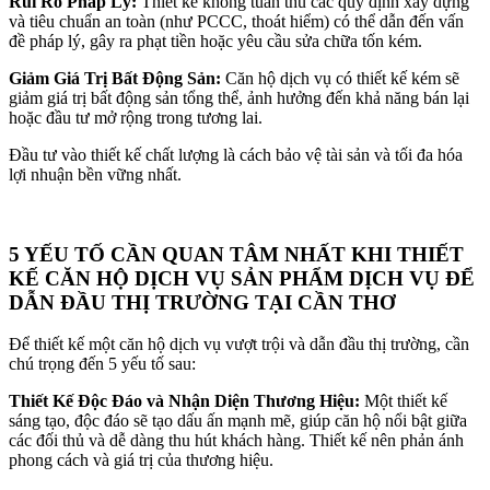
Rủi Ro Pháp Lý:
Thiết kế không tuân thủ các quy định xây dựng
và tiêu chuẩn an toàn (như PCCC, thoát hiểm) có thể dẫn đến vấn
đề pháp lý, gây ra phạt tiền hoặc yêu cầu sửa chữa tốn kém
.
Giảm Giá Trị Bất Động Sản:
Căn hộ dịch vụ có thiết kế kém sẽ
giảm giá trị bất động sản tổng thể, ảnh hưởng đến khả năng bán lại
hoặc đầu tư mở rộng trong tương lai
.
Đầu tư vào thiết kế chất lượng là cách bảo vệ tài sản và tối đa hóa
lợi nhuận bền vững nhất
.
5 YẾU TỐ CẦN QUAN TÂM NHẤT KHI THIẾT
KẾ CĂN HỘ DỊCH VỤ SẢN PHẨM DỊCH VỤ ĐỂ
DẪN ĐẦU THỊ TRƯỜNG TẠI CẦN THƠ
Để thiết kế một căn hộ dịch vụ vượt trội và dẫn đầu thị trường, cần
chú trọng đến 5 yếu tố sau:
Thiết Kế Độc Đáo và Nhận Diện Thương Hiệu:
Một thiết kế
sáng tạo, độc đáo sẽ tạo dấu ấn mạnh mẽ, giúp căn hộ nổi bật giữa
các đối thủ và dễ dàng thu hút khách hàng
.
Thiết kế nên phản ánh
phong cách và giá trị của thương hiệu
.