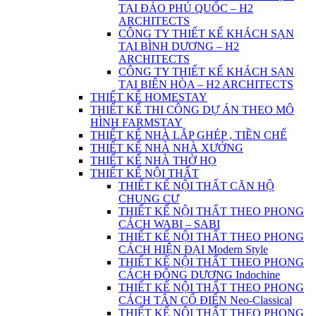
TẠI ĐẢO PHÚ QUỐC – H2
ARCHITECTS
CÔNG TY THIẾT KẾ KHÁCH SẠN
TẠI BÌNH DƯƠNG – H2
ARCHITECTS
CÔNG TY THIẾT KẾ KHÁCH SẠN
TẠI BIÊN HÒA – H2 ARCHITECTS
THIẾT KẾ HOMESTAY
THIẾT KẾ THI CÔNG DỰ ÁN THEO MÔ
HÌNH FARMSTAY
THIẾT KẾ NHÀ LẮP GHÉP , TIỀN CHẾ
THIẾT KẾ NHÀ NHÀ XƯỞNG
THIẾT KẾ NHÀ THỜ HỌ
THIẾT KẾ NỘI THẤT
THIẾT KẾ NỘI THẤT CĂN HỘ
CHUNG CƯ
THIẾT KẾ NỘI THẤT THEO PHONG
CÁCH WABI – SABI
THIẾT KẾ NỘI THẤT THEO PHONG
CÁCH HIỆN ĐẠI Modern Style
THIẾT KẾ NỘI THẤT THEO PHONG
CÁCH ĐÔNG DƯƠNG Indochine
THIẾT KẾ NỘI THẤT THEO PHONG
CÁCH TÂN CỔ ĐIỂN Neo-Classical
THIẾT KẾ NỘI THẤT THEO PHONG