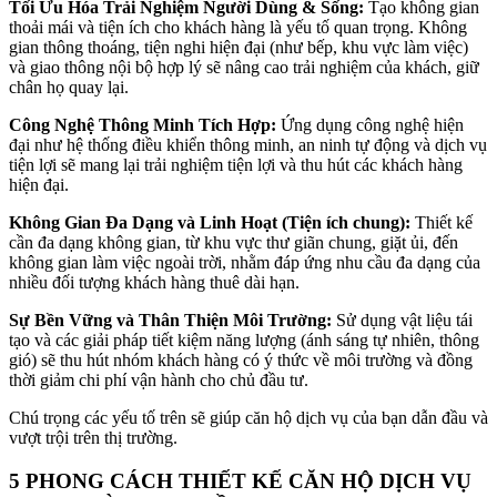
Tối Ưu Hóa Trải Nghiệm Người Dùng & Sống:
Tạo không gian
thoải mái và tiện ích cho khách hàng là yếu tố quan trọng
.
Không
gian thông thoáng, tiện nghi hiện đại (như bếp, khu vực làm việc)
và giao thông nội bộ hợp lý sẽ nâng cao trải nghiệm của khách, giữ
chân họ quay lại
.
Công Nghệ Thông Minh Tích Hợp:
Ứng dụng công nghệ hiện
đại như hệ thống điều khiển thông minh, an ninh tự động và dịch vụ
tiện lợi sẽ mang lại trải nghiệm tiện lợi và thu hút các khách hàng
hiện đại
.
Không Gian Đa Dạng và Linh Hoạt (Tiện ích chung):
Thiết kế
cần đa dạng không gian, từ khu vực thư giãn chung, giặt ủi, đến
không gian làm việc ngoài trời, nhằm đáp ứng nhu cầu đa dạng của
nhiều đối tượng khách hàng thuê dài hạn
.
Sự Bền Vững và Thân Thiện Môi Trường:
Sử dụng vật liệu tái
tạo và các giải pháp tiết kiệm năng lượng (ánh sáng tự nhiên, thông
gió) sẽ thu hút nhóm khách hàng có ý thức về môi trường và đồng
thời giảm chi phí vận hành cho chủ đầu tư
.
Chú trọng các yếu tố trên sẽ giúp căn hộ dịch vụ của bạn dẫn đầu và
vượt trội trên thị trường
.
5 PHONG CÁCH THIẾT KẾ CĂN HỘ DỊCH VỤ