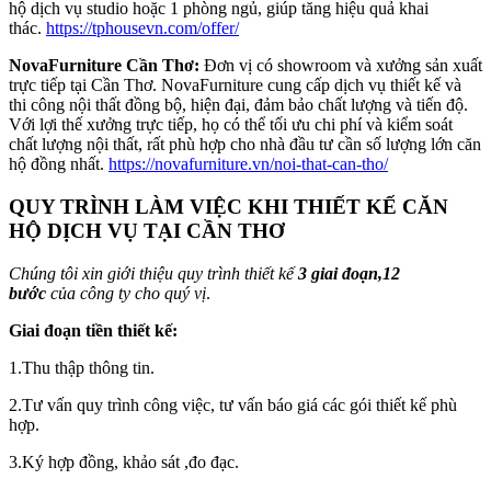
hộ dịch vụ studio hoặc 1 phòng ngủ, giúp tăng hiệu quả khai
thác.
https://tphousevn.com/offer/
NovaFurniture Cần Thơ:
Đơn vị có showroom và xưởng sản xuất
trực tiếp tại Cần Thơ. NovaFurniture cung cấp dịch vụ thiết kế và
thi công nội thất đồng bộ, hiện đại, đảm bảo chất lượng và tiến độ.
Với lợi thế xưởng trực tiếp, họ có thể tối ưu chi phí và kiểm soát
chất lượng nội thất, rất phù hợp cho nhà đầu tư cần số lượng lớn căn
hộ đồng nhất.
https://novafurniture.vn/noi-that-can-tho/
QUY TRÌNH LÀM VIỆC KHI THIẾT KẾ CĂN
HỘ DỊCH VỤ TẠI CẦN THƠ
Chúng
tôi
xin
giới
thiệu
quy
trình
thiết
kế
3 giai đoạn,12
bước
của
công
ty
cho
quý vị
.
Giai đoạn tiền thiết kế:
1.Thu thập thông tin.
2.Tư vấn quy trình công việc, tư vấn báo giá các gói thiết kế phù
hợp.
3.Ký hợp đồng, khảo sát ,đo đạc.