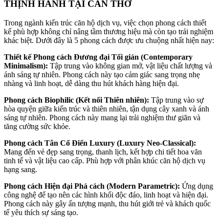
THỊNH HÀNH TẠI CẦN THƠ
Trong ngành kiến trúc căn hộ dịch vụ, việc chọn phong cách thiết
kế phù hợp không chỉ nâng tầm thương hiệu mà còn tạo trải nghiệm
khác biệt
.
Dưới đây là 5 phong cách được ưu chuộng nhất hiện nay
:
Thiết kế Phong cách Đương đại Tối giản (Contemporary
Minimalism):
Tập trung vào không gian mở, vật liệu chất lượng và
ánh sáng tự nhiên
.
Phong cách này tạo cảm giác sang trọng nhẹ
nhàng và linh hoạt, dễ dàng thu hút khách hàng hiện đại
.
Phong cách Biophilic (Kết nối Thiên nhiên):
Tập trung vào sự
hòa quyện giữa kiến trúc và thiên nhiên, tận dụng cây xanh và ánh
sáng tự nhiên
.
Phong cách này mang lại trải nghiệm thư giãn và
tăng cường sức khỏe
.
Phong cách Tân Cổ Điển Luxury (Luxury Neo-Classical):
Mang đến vẻ đẹp sang trọng, thanh lịch, kết hợp chi tiết hoa văn
tinh tế và vật liệu cao cấp
.
Phù hợp với phân khúc căn hộ dịch vụ
hạng sang
.
Phong cách Hiện đại Phá cách (Modern Parametric):
Ứng dụng
công nghệ để tạo nên các hình khối độc đáo, linh hoạt và hiện đại
.
Phong cách này gây ấn tượng mạnh, thu hút giới trẻ và khách quốc
tế yêu thích sự sáng tạo
.