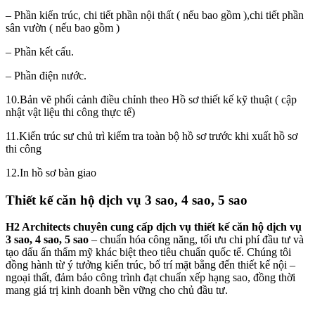
– Phần kiến trúc, chi tiết phần nội thất ( nếu bao gồm ),chi tiết phần
sân vườn ( nếu bao gồm )
– Phần kết cấu.
– Phần điện nước.
10.Bản vẽ phối cảnh điều chỉnh theo Hồ sơ thiết kế kỹ thuật ( cập
nhật vật liệu thi công thực tế)
11.Kiến trúc sư chủ trì kiểm tra toàn bộ hồ sơ trước khi xuất hồ sơ
thi công
12.In hồ sơ bàn giao
Thiết kế căn hộ dịch vụ 3 sao, 4 sao, 5 sao
H2 Architects chuyên cung cấp dịch vụ thiết kế căn hộ dịch vụ
3 sao, 4 sao, 5 sao
– chuẩn hóa công năng, tối ưu chi phí đầu tư và
tạo dấu ấn thẩm mỹ khác biệt theo tiêu chuẩn quốc tế. Chúng tôi
đồng hành từ ý tưởng kiến trúc, bố trí mặt bằng đến thiết kế nội –
ngoại thất, đảm bảo công trình đạt chuẩn xếp hạng sao, đồng thời
mang giá trị kinh doanh bền vững cho chủ đầu tư.