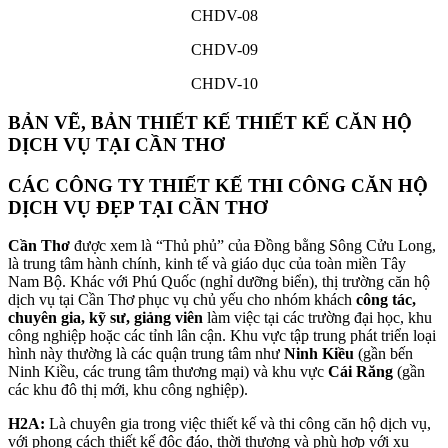
CHDV-08
CHDV-09
CHDV-10
BẢN VẼ, BẢN THIẾT KẾ THIẾT KẾ CĂN HỘ
DỊCH VỤ TẠI CẦN THƠ
CÁC CÔNG TY THIẾT KẾ THI CÔNG CĂN HỘ
DỊCH VỤ ĐẸP TẠI CẦN THƠ
Cần Thơ
được xem là “Thủ phủ” của Đồng bằng Sông Cửu Long,
là trung tâm hành chính, kinh tế và giáo dục của toàn miền Tây
Nam Bộ. Khác với Phú Quốc (nghỉ dưỡng biển), thị trường căn hộ
dịch vụ tại Cần Thơ phục vụ chủ yếu cho nhóm khách
công tác,
chuyên gia, kỹ sư, giảng viên
làm việc tại các trường đại học, khu
công nghiệp hoặc các tỉnh lân cận. Khu vực tập trung phát triển loại
hình này thường là các quận trung tâm như
Ninh Kiều
(gần bến
Ninh Kiều, các trung tâm thương mại) và khu vực
Cái Răng
(gần
các khu đô thị mới, khu công nghiệp).
H
2A:
Là chuyên gia trong việc thiết kế và thi công căn hộ dịch vụ,
với phong cách thiết kế độc đáo, thời thượng và phù hợp với xu