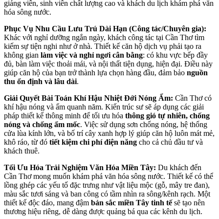
giảng viên, sinh viên chất lượng cao và khách du lịch khám phá văn
hóa sông nước.
Phục Vụ Nhu Cầu Lưu Trú Dài Hạn (Công tác/Chuyên gia):
Khác với nghỉ dưỡng ngắn ngày, khách công tác tại Cần Thơ tìm
kiếm sự tiện nghi như ở nhà. Thiết kế căn hộ dịch vụ phải tạo ra
không gian
làm việc và nghỉ ngơi cân bằng
: có khu vực bếp đầy
đủ, bàn làm việc thoải mái, và nội thất tiện dụng, hiện đại. Điều này
giúp căn hộ của bạn trở thành lựa chọn hàng đầu, đảm bảo
nguồn
thu ổn định và lâu dài
.
Giải Quyết Bài Toán Khí Hậu Nhiệt Đới Nóng Ẩm:
Cần Thơ có
khí hậu nóng và ẩm quanh năm. Kiến trúc sư sẽ áp dụng các giải
pháp thiết kế thông minh để tối ưu hóa
thông gió tự nhiên, chống
nóng và chống ẩm mốc
. Việc sử dụng sơn chống nóng, hệ thống
cửa lùa kính lớn, và bố trí cây xanh hợp lý giúp căn hộ luôn mát mẻ,
khô ráo, từ đó
tiết kiệm chi phí điện năng
cho cả chủ đầu tư và
khách thuê.
Tối Ưu Hóa Trải Nghiệm Văn Hóa Miền Tây:
Du khách đến
Cần Thơ mong muốn khám phá văn hóa sông nước. Thiết kế có thể
lồng ghép các yếu tố đặc trưng như vật liệu mộc (gỗ, mây tre đan),
màu sắc tươi sáng và ban công có tầm nhìn ra sông/kênh rạch. Một
thiết kế độc đáo, mang đậm
bản sắc miền Tây tinh tế
sẽ tạo nên
thương hiệu riêng, dễ dàng được quảng bá qua các kênh du lịch.