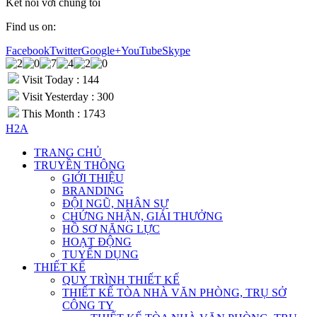
Kết nối với chúng tôi
Find us on:
Facebook
Twitter
Google+
YouTube
Skype
Visit Today : 144
Visit Yesterday : 300
This Month : 1743
H2A
TRANG CHỦ
TRUYỀN THÔNG
GIỚI THIỆU
BRANDING
ĐỘI NGŨ, NHÂN SỰ
CHỨNG NHẬN, GIẢI THƯỞNG
HỒ SƠ NĂNG LỰC
HOẠT ĐỘNG
TUYỂN DỤNG
THIẾT KẾ
QUY TRÌNH THIẾT KẾ
THIẾT KẾ TÒA NHÀ VĂN PHÒNG, TRỤ SỞ
CÔNG TY