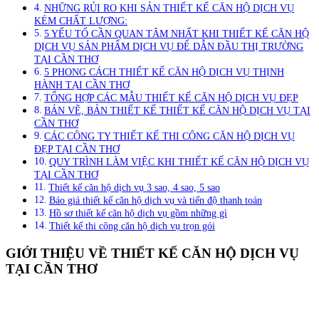
NHỮNG RỦI RO KHI SẢN THIẾT KẾ CĂN HỘ DỊCH VỤ
KÉM CHẤT LƯỢNG:
5 YẾU TỐ CẦN QUAN TÂM NHẤT KHI THIẾT KẾ CĂN HỘ
DỊCH VỤ SẢN PHẨM DỊCH VỤ ĐỂ DẪN ĐẦU THỊ TRƯỜNG
TẠI CẦN THƠ
5 PHONG CÁCH THIẾT KẾ CĂN HỘ DỊCH VỤ THỊNH
HÀNH TẠI CẦN THƠ
TỔNG HỢP CÁC MẪU THIẾT KẾ CĂN HỘ DỊCH VỤ ĐẸP
BẢN VẼ, BẢN THIẾT KẾ THIẾT KẾ CĂN HỘ DỊCH VỤ TẠI
CẦN THƠ
CÁC CÔNG TY THIẾT KẾ THI CÔNG CĂN HỘ DỊCH VỤ
ĐẸP TẠI CẦN THƠ
QUY TRÌNH LÀM VIỆC KHI THIẾT KẾ CĂN HỘ DỊCH VỤ
TẠI CẦN THƠ
Thiết kế căn hộ dịch vụ 3 sao, 4 sao, 5 sao
Báo giá thiết kế căn hộ dịch vụ và tiến độ thanh toán
Hồ sơ thiết kế căn hộ dịch vụ gồm những gì
Thiết kế thi công căn hộ dịch vụ trọn gói
GIỚI THIỆU VỀ THIẾT KẾ CĂN HỘ DỊCH VỤ
TẠI CẦN THƠ