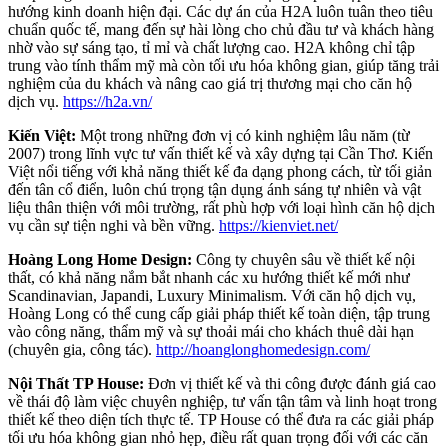
hướng kinh doanh hiện đại. Các dự án của H2A luôn tuân theo tiêu
chuẩn quốc tế, mang đến sự hài lòng cho chủ đầu tư và khách hàng
nhờ vào sự sáng tạo, tỉ mỉ và chất lượng cao. H2A không chỉ tập
trung vào tính thẩm mỹ mà còn tối ưu hóa không gian, giúp tăng trải
nghiệm của du khách và nâng cao giá trị thương mại cho căn hộ
dịch vụ.
https://h2a.vn/
Kiến Việt:
Một trong những đơn vị có kinh nghiệm lâu năm (từ
2007) trong lĩnh vực tư vấn thiết kế và xây dựng tại Cần Thơ. Kiến
Việt nổi tiếng với khả năng thiết kế đa dạng phong cách, từ tối giản
đến tân cổ điển, luôn chú trọng tận dụng ánh sáng tự nhiên và vật
liệu thân thiện với môi trường, rất phù hợp với loại hình căn hộ dịch
vụ cần sự tiện nghi và bền vững.
https://kienviet.net/
Hoàng Long Home Design:
Công ty chuyên sâu về thiết kế nội
thất, có khả năng nắm bắt nhanh các xu hướng thiết kế mới như
Scandinavian, Japandi, Luxury Minimalism. Với căn hộ dịch vụ,
Hoàng Long có thể cung cấp giải pháp thiết kế toàn diện, tập trung
vào công năng, thẩm mỹ và sự thoải mái cho khách thuê dài hạn
(chuyên gia, công tác).
http://hoanglonghomedesign.com/
Nội Thất TP House:
Đơn vị thiết kế và thi công được đánh giá cao
về thái độ làm việc chuyên nghiệp, tư vấn tận tâm và linh hoạt trong
thiết kế theo diện tích thực tế. TP House có thể đưa ra các giải pháp
tối ưu hóa không gian nhỏ hẹp, điều rất quan trọng đối với các căn