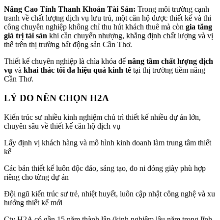
Nâng Cao Tính Thanh Khoản Tài Sản:
Trong môi trường cạnh
tranh về chất lượng dịch vụ lưu trú, một căn hộ được thiết kế và thi
công chuyên nghiệp không chỉ thu hút khách thuê mà còn
gia tăng
giá trị tài sản
khi cần chuyển nhượng, khẳng định chất lượng và vị
thế trên thị trường bất động sản Cần Thơ.
Thiết kế chuyên nghiệp là chìa khóa để
nâng tầm chất lượng dịch
vụ
và
khai thác tối đa hiệu quả kinh tế
tại thị trường tiềm năng
Cần Thơ.
LÝ DO NÊN CHỌN H2A
Kiến trúc sư nhiều kinh nghiệm chủ trì thiết kế nhiều dự án lớn,
chuyên sâu về thiết kế căn hộ dịch vụ
Lấy định vị khách hàng và mô hình kinh doanh làm trung tâm thiết
kế
Các bản thiết kế luôn độc đáo, sáng tạo, đo ni đóng giày phù hợp
riêng cho từng dự án
Đội ngũ kiến trúc sư trẻ, nhiệt huyết, luôn cập nhật công nghệ và xu
hướng thiết kế mới
Cty H2A có gần 15 năm thành lập (kinh nghiệm lâu năm trong lĩnh