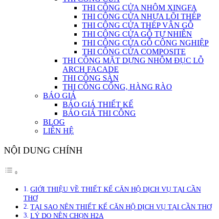
THI CÔNG CỬA NHÔM XINGFA
THI CÔNG CỬA NHỰA LÕI THÉP
THI CÔNG CỬA THÉP VÂN GỖ
THI CÔNG CỬA GỖ TỰ NHIÊN
THI CÔNG CỬA GỖ CÔNG NGHIỆP
THI CÔNG CỬA COMPOSITE
THI CÔNG MẶT DỰNG NHÔM ĐỤC LỖ
ARCH FACADE
THI CÔNG SÀN
THI CÔNG CỔNG, HÀNG RÀO
BÁO GIÁ
BÁO GIÁ THIẾT KẾ
BÁO GIÁ THI CÔNG
BLOG
LIÊN HỆ
NỘI DUNG CHÍNH
GIỚI THIỆU VỀ THIẾT KẾ CĂN HỘ DỊCH VỤ TẠI CẦN
THƠ
TẠI SAO NÊN THIẾT KẾ CĂN HỘ DỊCH VỤ TẠI CẦN THƠ
LÝ DO NÊN CHỌN H2A