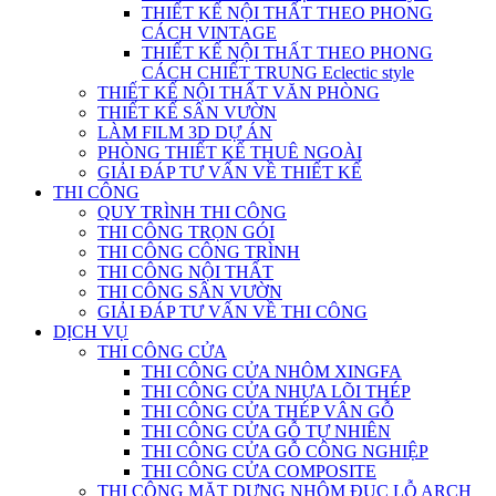
THIẾT KẾ NỘI THẤT THEO PHONG
CÁCH VINTAGE
THIẾT KẾ NỘI THẤT THEO PHONG
CÁCH CHIẾT TRUNG Eclectic style
THIẾT KẾ NỘI THẤT VĂN PHÒNG
THIẾT KẾ SÂN VƯỜN
LÀM FILM 3D DỰ ÁN
PHÒNG THIẾT KẾ THUÊ NGOÀI
GIẢI ĐÁP TƯ VẤN VỀ THIẾT KẾ
THI CÔNG
QUY TRÌNH THI CÔNG
THI CÔNG TRỌN GÓI
THI CÔNG CÔNG TRÌNH
THI CÔNG NỘI THẤT
THI CÔNG SÂN VƯỜN
GIẢI ĐÁP TƯ VẤN VỀ THI CÔNG
DỊCH VỤ
THI CÔNG CỬA
THI CÔNG CỬA NHÔM XINGFA
THI CÔNG CỬA NHỰA LÕI THÉP
THI CÔNG CỬA THÉP VÂN GỖ
THI CÔNG CỬA GỖ TỰ NHIÊN
THI CÔNG CỬA GỖ CÔNG NGHIỆP
THI CÔNG CỬA COMPOSITE
THI CÔNG MẶT DỰNG NHÔM ĐỤC LỖ ARCH