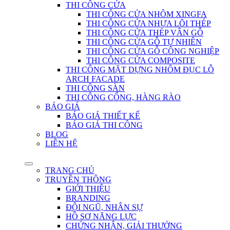
THI CÔNG CỬA
THI CÔNG CỬA NHÔM XINGFA
THI CÔNG CỬA NHỰA LÕI THÉP
THI CÔNG CỬA THÉP VÂN GỖ
THI CÔNG CỬA GỖ TỰ NHIÊN
THI CÔNG CỬA GỖ CÔNG NGHIỆP
THI CÔNG CỬA COMPOSITE
THI CÔNG MẶT DỰNG NHÔM ĐỤC LỖ
ARCH FACADE
THI CÔNG SÀN
THI CÔNG CỔNG, HÀNG RÀO
BÁO GIÁ
BÁO GIÁ THIẾT KẾ
BÁO GIÁ THI CÔNG
BLOG
LIÊN HỆ
TRANG CHỦ
TRUYỀN THÔNG
GIỚI THIỆU
BRANDING
ĐỘI NGŨ, NHÂN SỰ
HỒ SƠ NĂNG LỰC
CHỨNG NHẬN, GIẢI THƯỞNG