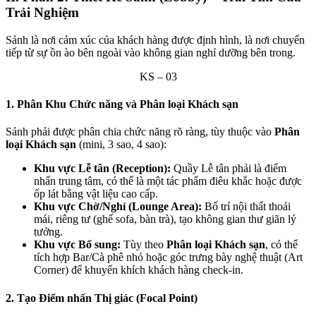
Trải Nghiệm
Sảnh là nơi cảm xúc của khách hàng được định hình, là nơi chuyển
tiếp từ sự ồn ào bên ngoài vào không gian nghỉ dưỡng bên trong.
KS – 03
1. Phân Khu Chức năng và
Phân loại Khách sạn
Sảnh phải được phân chia chức năng rõ ràng, tùy thuộc vào
Phân
loại Khách sạn
(mini, 3 sao, 4 sao):
Khu vực Lễ tân (Reception):
Quầy Lễ tân phải là điểm
nhấn trung tâm, có thể là một tác phẩm điêu khắc hoặc được
ốp lát bằng vật liệu cao cấp.
Khu vực Chờ/Nghỉ (Lounge Area):
Bố trí nội thất thoải
mái, riêng tư (ghế sofa, bàn trà), tạo không gian thư giãn lý
tưởng.
Khu vực Bổ sung:
Tùy theo
Phân loại Khách sạn
, có thể
tích hợp Bar/Cà phê nhỏ hoặc góc trưng bày nghệ thuật (Art
Corner) để khuyến khích khách hàng check-in.
2. Tạo Điểm nhấn Thị giác (Focal Point)