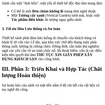
Sảnh cần một “linh hồn”, một yếu tố thiết kế độc đáo làm trung tâm:
Có thể là một
Đèn chùm khổng lồ
mang tính nghệ thuật.
Một
Tường cây xanh
(Vertical Garden) tươi mát, hoặc một
Tác phẩm điêu khắc
ấn tượng ngay giữa sảnh.
3. Tối ưu Hóa Lưu thông và An toàn
Thiết kế sảnh phải đảm bảo luồng di chuyển của khách hàng và
hành lý từ cửa vào Lễ tân, qua khu vực chờ đến thang máy phải
thông suốt, không bị chồng chéo. Đồng thời, cần tuân thủ nghiêm
ngặt các yêu cầu về an toàn cháy nổ, lối thoát hiểm, vốn là các điều
kiện tiên quyết khi làm
THỦ TỤC XIN GIẤY PHÉP XÂY
DỰNG KHÁCH SẠN
cho công trình.
III. Phần 3: Triển Khai và Hợp Tác (Chất
lượng Hoàn thiện)
Sự hoàn hảo của sảnh và mặt tiền nằm ở độ chi tiết của vật liệu và
tay nghề thi công.