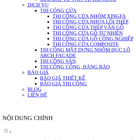
DỊCH VỤ
THI CÔNG CỬA
THI CÔNG CỬA NHÔM XINGFA
THI CÔNG CỬA NHỰA LÕI THÉP
THI CÔNG CỬA THÉP VÂN GỖ
THI CÔNG CỬA GỖ TỰ NHIÊN
THI CÔNG CỬA GỖ CÔNG NGHIỆP
THI CÔNG CỬA COMPOSITE
THI CÔNG MẶT DỰNG NHÔM ĐỤC LỖ
ARCH FACADE
THI CÔNG SÀN
THI CÔNG CỔNG, HÀNG RÀO
BÁO GIÁ
BÁO GIÁ THIẾT KẾ
BÁO GIÁ THI CÔNG
BLOG
LIÊN HỆ
NỘI DUNG CHÍNH