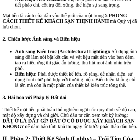
tiết phào chỉ, cột trụ đối xứng, thể hiện sự sang trọng.
Mặt tiền là cánh cửa dẫn vào thế giới của một trong
5 PHONG
CÁCH THIẾT KẾ KHÁCH SẠN THỊNH HÀNH
mà Quý vị đã
lựa chọn.
2. Chiến lược Ánh sáng và Biển hiệu
Ánh sáng Kiến trúc (Architectural Lighting):
Sử dụng ánh
sáng để làm nổi bật kết cấu và vật liệu mặt tiền vào ban đêm,
tạo ra hiệu ứng thị giác ấn tượng, thu hút mọi ánh nhìn trên
phố.
Biển hiệu:
Phải được thiết kế lớn, rõ ràng, dễ nhận diện, sử
dụng font chữ phù hợp với thương hiệu. Biển hiệu không chỉ
là tên mà còn là một phần của thiết kế kiến trúc tổng thể.
3. Hài hòa với Pháp lý Đất đai
Thiết kế mặt tiền phải tuân thủ nghiêm ngặt các quy định về độ cao,
mật độ xây dựng và chỉ giới. Chủ đầu tư cần xem xét kỹ lưỡng:
ĐẤT Ở LÀ ĐẤT GÌ? ĐẤT Ở CÓ ĐƯỢC XÂY KHÁCH SẠN
KHÔNG?
để đảm bảo tính khả thi ngay từ bước phác thảo đầu tiên.
II. Phần 2: Thiết Kế Sảnh (Lobby) – Trái Tim Của