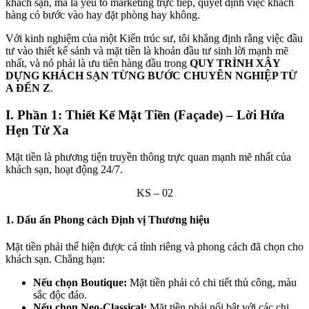
khách sạn, mà là yếu tố marketing trực tiếp, quyết định việc khách
hàng có bước vào hay đặt phòng hay không.
Với kinh nghiệm của một Kiến trúc sư, tôi khẳng định rằng việc đầu
tư vào thiết kế sảnh và mặt tiền là khoản đầu tư sinh lời mạnh mẽ
nhất, và nó phải là ưu tiên hàng đầu trong
QUY TRÌNH XÂY
DỰNG KHÁCH SẠN TỪNG BƯỚC CHUYÊN NGHIỆP TỪ
A ĐẾN Z
.
I. Phần 1: Thiết Kế Mặt Tiền (Façade) – Lời Hứa
Hẹn Từ Xa
Mặt tiền là phương tiện truyền thông trực quan mạnh mẽ nhất của
khách sạn, hoạt động 24/7.
KS – 02
1. Dấu ấn Phong cách Định vị Thương hiệu
Mặt tiền phải thể hiện được cá tính riêng và phong cách đã chọn cho
khách sạn. Chẳng hạn:
Nếu chọn Boutique:
Mặt tiền phải có chi tiết thủ công, màu
sắc độc đáo.
Nếu chọn Neo-Classical:
Mặt tiền phải nổi bật với các chi