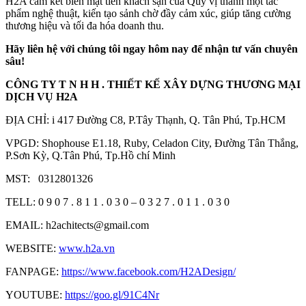
H2A cam kết biến mặt tiền khách sạn của Quý vị thành một tác
phẩm nghệ thuật, kiến tạo sảnh chờ đầy cảm xúc, giúp tăng cường
thương hiệu và tối đa hóa doanh thu.
Hãy liên hệ với chúng tôi ngay hôm nay để nhận tư vấn chuyên
sâu!
CÔNG TY T N H H . THIẾT KẾ XÂY DỰNG THƯƠNG MẠI
DỊCH VỤ H2A
ĐỊA CHỈ: i 417 Đường C8, P.Tây Thạnh, Q. Tân Phú, Tp.HCM
VPGD: Shophouse E1.18, Ruby, Celadon City, Đường Tân Thắng,
P.Sơn Kỳ, Q.Tân Phú, Tp.Hồ chí Minh
MST: 0312801326
TELL: 0 9 0 7 . 8 1 1 . 0 3 0 – 0 3 2 7 . 0 1 1 . 0 3 0
EMAIL: h2achitects@gmail.com
WEBSITE:
www.h2a.vn
FANPAGE:
https://www.facebook.com/H2ADesign/
YOUTUBE:
https://goo.gl/91C4Nr