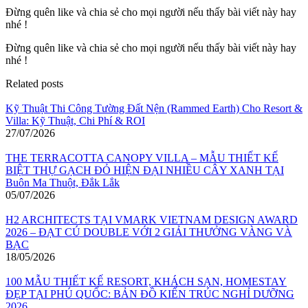
Đừng quên like và chia sẻ cho mọi người nếu thấy bài viết này hay
nhé !
Đừng quên like và chia sẻ cho mọi người nếu thấy bài viết này hay
nhé !
Related posts
Kỹ Thuật Thi Công Tường Đất Nện (Rammed Earth) Cho Resort &
Villa: Kỹ Thuật, Chi Phí & ROI
27/07/2026
THE TERRACOTTA CANOPY VILLA – MẪU THIẾT KẾ
BIỆT THỰ GẠCH ĐỎ HIỆN ĐẠI NHIỀU CÂY XANH TẠI
Buôn Ma Thuột, Đắk Lắk
05/07/2026
H2 ARCHITECTS TẠI VMARK VIETNAM DESIGN AWARD
2026 – ĐẠT CÚ DOUBLE VỚI 2 GIẢI THƯỞNG VÀNG VÀ
BẠC
18/05/2026
100 MẪU THIẾT KẾ RESORT, KHÁCH SẠN, HOMESTAY
ĐẸP TẠI PHÚ QUỐC: BẢN ĐỒ KIẾN TRÚC NGHỈ DƯỠNG
2026