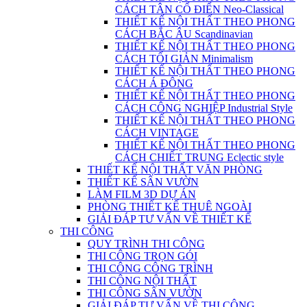
CÁCH TÂN CỔ ĐIỂN Neo-Classical
THIẾT KẾ NỘI THẤT THEO PHONG
CÁCH BẮC ÂU Scandinavian
THIẾT KẾ NỘI THẤT THEO PHONG
CÁCH TỐI GIẢN Minimalism
THIẾT KẾ NỘI THẤT THEO PHONG
CÁCH Á ĐÔNG
THIẾT KẾ NỘI THẤT THEO PHONG
CÁCH CÔNG NGHIỆP Industrial Style
THIẾT KẾ NỘI THẤT THEO PHONG
CÁCH VINTAGE
THIẾT KẾ NỘI THẤT THEO PHONG
CÁCH CHIẾT TRUNG Eclectic style
THIẾT KẾ NỘI THẤT VĂN PHÒNG
THIẾT KẾ SÂN VƯỜN
LÀM FILM 3D DỰ ÁN
PHÒNG THIẾT KẾ THUÊ NGOÀI
GIẢI ĐÁP TƯ VẤN VỀ THIẾT KẾ
THI CÔNG
QUY TRÌNH THI CÔNG
THI CÔNG TRỌN GÓI
THI CÔNG CÔNG TRÌNH
THI CÔNG NỘI THẤT
THI CÔNG SÂN VƯỜN
GIẢI ĐÁP TƯ VẤN VỀ THI CÔNG