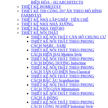
BIÊN HÒA – H2 ARCHITECTS
THIẾT KẾ HOMESTAY
THIẾT KẾ THI CÔNG DỰ ÁN THEO MÔ HÌNH
FARMSTAY
THIẾT KẾ NHÀ LẮP GHÉP , TIỀN CHẾ
THIẾT KẾ NHÀ NHÀ XƯỞNG
THIẾT KẾ NHÀ THỜ HỌ
THIẾT KẾ NỘI THẤT
THIẾT KẾ NỘI THẤT CĂN HỘ CHUNG CƯ
THIẾT KẾ NỘI THẤT THEO PHONG
CÁCH WABI – SABI
THIẾT KẾ NỘI THẤT THEO PHONG
CÁCH HIỆN ĐẠI Modern Style
THIẾT KẾ NỘI THẤT THEO PHONG
CÁCH ĐÔNG DƯƠNG Indochine
THIẾT KẾ NỘI THẤT THEO PHONG
CÁCH TÂN CỔ ĐIỂN Neo-Classical
THIẾT KẾ NỘI THẤT THEO PHONG
CÁCH BẮC ÂU Scandinavian
THIẾT KẾ NỘI THẤT THEO PHONG
CÁCH TỐI GIẢN Minimalism
THIẾT KẾ NỘI THẤT THEO PHONG
CÁCH Á ĐÔNG
THIẾT KẾ NỘI THẤT THEO PHONG
CÁCH CÔNG NGHIỆP Industrial Style