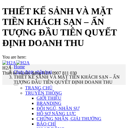
THIẾT KẾ SẢNH VÀ MẶT
TIỀN KHÁCH SẠN – ẤN
TƯỢNG ĐẦU TIÊN QUYẾT
ĐỊNH DOANH THU
You are here:
Home
H2A
Chưa được phân loại
Thiết kế và xây dựng H2A 0907 811 030
THIẾT KẾ SẢNH VÀ MẶT TIỀN KHÁCH SẠN – ẤN
TƯỢNG ĐẦU TIÊN QUYẾT ĐỊNH DOANH THU
TRANG CHỦ
TRUYỀN THÔNG
GIỚI THIỆU
BRANDING
ĐỘI NGŨ, NHÂN SỰ
HỒ SƠ NĂNG LỰC
CHỨNG NHẬN, GIẢI THƯỞNG
BÁO CHÍ