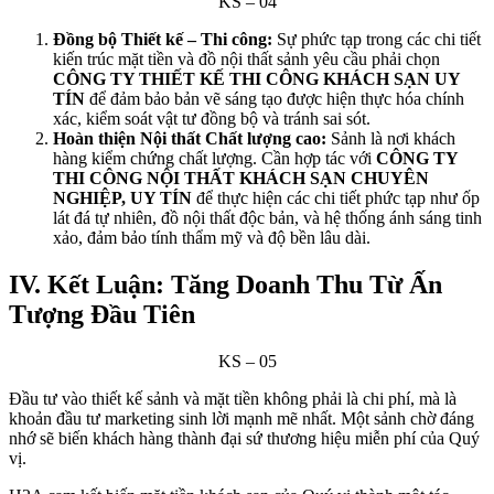
KS – 04
Đồng bộ Thiết kế – Thi công:
Sự phức tạp trong các chi tiết
kiến trúc mặt tiền và đồ nội thất sảnh yêu cầu phải chọn
CÔNG TY THIẾT KẾ THI CÔNG KHÁCH SẠN UY
TÍN
để đảm bảo bản vẽ sáng tạo được hiện thực hóa chính
xác, kiểm soát vật tư đồng bộ và tránh sai sót.
Hoàn thiện Nội thất Chất lượng cao:
Sảnh là nơi khách
hàng kiểm chứng chất lượng. Cần hợp tác với
CÔNG TY
THI CÔNG NỘI THẤT KHÁCH SẠN CHUYÊN
NGHIỆP, UY TÍN
để thực hiện các chi tiết phức tạp như ốp
lát đá tự nhiên, đồ nội thất độc bản, và hệ thống ánh sáng tinh
xảo, đảm bảo tính thẩm mỹ và độ bền lâu dài.
IV. Kết Luận: Tăng Doanh Thu Từ Ấn
Tượng Đầu Tiên
KS – 05
Đầu tư vào thiết kế sảnh và mặt tiền không phải là chi phí, mà là
khoản đầu tư marketing sinh lời mạnh mẽ nhất. Một sảnh chờ đáng
nhớ sẽ biến khách hàng thành đại sứ thương hiệu miễn phí của Quý
vị.