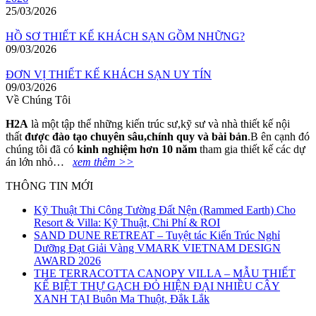
25/03/2026
HỒ SƠ THIẾT KẾ KHÁCH SẠN GỒM NHỮNG?
09/03/2026
ĐƠN VỊ THIẾT KẾ KHÁCH SẠN UY TÍN
09/03/2026
Về Chúng Tôi
H2A
là một tập thể những kiến trúc sư,kỹ sư và nhà thiết kế nội
thất
đ
ượ
c
đà
o t
ạ
o chuy
ê
n s
â
u,ch
í
nh quy v
à
b
à
i b
ả
n
.B ên cạnh đó
chúng tôi đã có
kinh nghi
ệ
m h
ơ
n 10 n
ă
m
tham gia thiết kế các dự
án lớn nhỏ…
xem thêm >>
THÔNG TIN MỚI
Kỹ Thuật Thi Công Tường Đất Nện (Rammed Earth) Cho
Resort & Villa: Kỹ Thuật, Chi Phí & ROI
SAND DUNE RETREAT – Tuyệt tác Kiến Trúc Nghỉ
Dưỡng Đạt Giải Vàng VMARK VIETNAM DESIGN
AWARD 2026
THE TERRACOTTA CANOPY VILLA – MẪU THIẾT
KẾ BIỆT THỰ GẠCH ĐỎ HIỆN ĐẠI NHIỀU CÂY
XANH TẠI Buôn Ma Thuột, Đắk Lắk