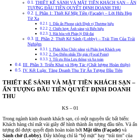
THIẾT KẾ SẢNH VÀ MẶT TIỀN KHÁCH SẠN – ẤN
TƯỢNG ĐẦU TIÊN QUYẾT ĐỊNH DOANH THU
I. Phần 1: Thiết Kế Mặt Tiền (Façade) – Lời Hứa Hẹn
Từ Xa
1. Dấu ấn Phong cách Định vị Thương hiệu
2. Chiến lược Ánh sáng và Biển hiệu
3. Hài hòa với Pháp lý Đất đai
II. Phần 2: Thiết Kế Sảnh (Lobby) – Trái Tim Của Trải
Nghiệm
1. Phân Khu Chức năng và Phân loại Khách sạn
2. Tạo Điểm nhấn Thị giác (Focal Point)
3. Tối ưu Hóa Lưu thông và An toàn
III. Phần 3: Triển Khai và Hợp Tác (Chất lượng Hoàn thiện)
IV. Kết Luận: Tăng Doanh Thu Từ Ấn Tượng Đầu Tiên
THIẾT KẾ SẢNH VÀ MẶT TIỀN KHÁCH SẠN –
ẤN TƯỢNG ĐẦU TIÊN QUYẾT ĐỊNH DOANH
THU
KS – 01
Trong ngành kinh doanh khách sạn, có một nguyên tắc bất biến:
Khách hàng chỉ mất vài giây để hình thành ấn tượng đầu tiên. Và ấn
tượng đó được quyết định hoàn toàn bởi
Mặt tiền (Façade)
và
Sảnh chờ (Lobby)
. Đây không chỉ là “bộ mặt” hay “trái tim” của