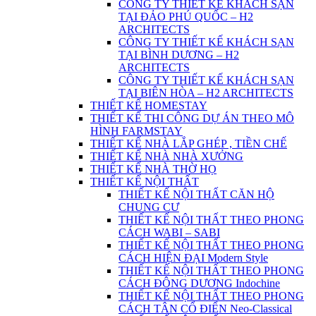
CÔNG TY THIẾT KẾ KHÁCH SẠN
TẠI ĐẢO PHÚ QUỐC – H2
ARCHITECTS
CÔNG TY THIẾT KẾ KHÁCH SẠN
TẠI BÌNH DƯƠNG – H2
ARCHITECTS
CÔNG TY THIẾT KẾ KHÁCH SẠN
TẠI BIÊN HÒA – H2 ARCHITECTS
THIẾT KẾ HOMESTAY
THIẾT KẾ THI CÔNG DỰ ÁN THEO MÔ
HÌNH FARMSTAY
THIẾT KẾ NHÀ LẮP GHÉP , TIỀN CHẾ
THIẾT KẾ NHÀ NHÀ XƯỞNG
THIẾT KẾ NHÀ THỜ HỌ
THIẾT KẾ NỘI THẤT
THIẾT KẾ NỘI THẤT CĂN HỘ
CHUNG CƯ
THIẾT KẾ NỘI THẤT THEO PHONG
CÁCH WABI – SABI
THIẾT KẾ NỘI THẤT THEO PHONG
CÁCH HIỆN ĐẠI Modern Style
THIẾT KẾ NỘI THẤT THEO PHONG
CÁCH ĐÔNG DƯƠNG Indochine
THIẾT KẾ NỘI THẤT THEO PHONG
CÁCH TÂN CỔ ĐIỂN Neo-Classical