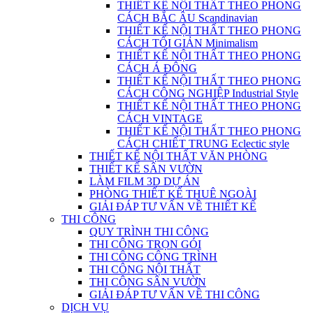
THIẾT KẾ NỘI THẤT THEO PHONG
CÁCH BẮC ÂU Scandinavian
THIẾT KẾ NỘI THẤT THEO PHONG
CÁCH TỐI GIẢN Minimalism
THIẾT KẾ NỘI THẤT THEO PHONG
CÁCH Á ĐÔNG
THIẾT KẾ NỘI THẤT THEO PHONG
CÁCH CÔNG NGHIỆP Industrial Style
THIẾT KẾ NỘI THẤT THEO PHONG
CÁCH VINTAGE
THIẾT KẾ NỘI THẤT THEO PHONG
CÁCH CHIẾT TRUNG Eclectic style
THIẾT KẾ NỘI THẤT VĂN PHÒNG
THIẾT KẾ SÂN VƯỜN
LÀM FILM 3D DỰ ÁN
PHÒNG THIẾT KẾ THUÊ NGOÀI
GIẢI ĐÁP TƯ VẤN VỀ THIẾT KẾ
THI CÔNG
QUY TRÌNH THI CÔNG
THI CÔNG TRỌN GÓI
THI CÔNG CÔNG TRÌNH
THI CÔNG NỘI THẤT
THI CÔNG SÂN VƯỜN
GIẢI ĐÁP TƯ VẤN VỀ THI CÔNG
DỊCH VỤ