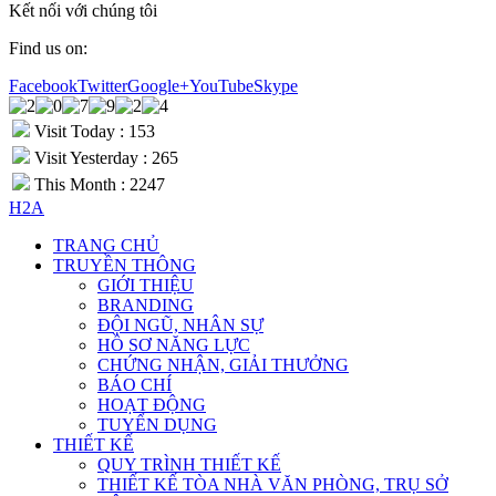
Kết nối với chúng tôi
Find us on:
Facebook
Twitter
Google+
YouTube
Skype
Visit Today : 153
Visit Yesterday : 265
This Month : 2247
H2A
TRANG CHỦ
TRUYỀN THÔNG
GIỚI THIỆU
BRANDING
ĐỘI NGŨ, NHÂN SỰ
HỒ SƠ NĂNG LỰC
CHỨNG NHẬN, GIẢI THƯỞNG
BÁO CHÍ
HOẠT ĐỘNG
TUYỂN DỤNG
THIẾT KẾ
QUY TRÌNH THIẾT KẾ
THIẾT KẾ TÒA NHÀ VĂN PHÒNG, TRỤ SỞ