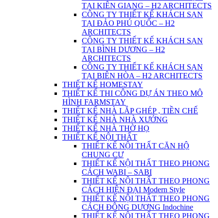
TẠI KIÊN GIANG – H2 ARCHITECTS
CÔNG TY THIẾT KẾ KHÁCH SẠN
TẠI ĐẢO PHÚ QUỐC – H2
ARCHITECTS
CÔNG TY THIẾT KẾ KHÁCH SẠN
TẠI BÌNH DƯƠNG – H2
ARCHITECTS
CÔNG TY THIẾT KẾ KHÁCH SẠN
TẠI BIÊN HÒA – H2 ARCHITECTS
THIẾT KẾ HOMESTAY
THIẾT KẾ THI CÔNG DỰ ÁN THEO MÔ
HÌNH FARMSTAY
THIẾT KẾ NHÀ LẮP GHÉP , TIỀN CHẾ
THIẾT KẾ NHÀ NHÀ XƯỞNG
THIẾT KẾ NHÀ THỜ HỌ
THIẾT KẾ NỘI THẤT
THIẾT KẾ NỘI THẤT CĂN HỘ
CHUNG CƯ
THIẾT KẾ NỘI THẤT THEO PHONG
CÁCH WABI – SABI
THIẾT KẾ NỘI THẤT THEO PHONG
CÁCH HIỆN ĐẠI Modern Style
THIẾT KẾ NỘI THẤT THEO PHONG
CÁCH ĐÔNG DƯƠNG Indochine
THIẾT KẾ NỘI THẤT THEO PHONG