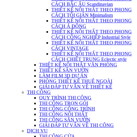
CÁCH BẮC ÂU Scandinavian
THIẾT KẾ NỘI THẤT THEO PHONG
CÁCH TỐI GIẢN Minimalism
THIẾT KẾ NỘI THẤT THEO PHONG
CÁCH Á ĐÔNG
THIẾT KẾ NỘI THẤT THEO PHONG
CÁCH CÔNG NGHIỆP Industrial Style
THIẾT KẾ NỘI THẤT THEO PHONG
CÁCH VINTAGE
THIẾT KẾ NỘI THẤT THEO PHONG
CÁCH CHIẾT TRUNG Eclectic style
THIẾT KẾ NỘI THẤT VĂN PHÒNG
THIẾT KẾ SÂN VƯỜN
LÀM FILM 3D DỰ ÁN
PHÒNG THIẾT KẾ THUÊ NGOÀI
GIẢI ĐÁP TƯ VẤN VỀ THIẾT KẾ
THI CÔNG
QUY TRÌNH THI CÔNG
THI CÔNG TRỌN GÓI
THI CÔNG CÔNG TRÌNH
THI CÔNG NỘI THẤT
THI CÔNG SÂN VƯỜN
GIẢI ĐÁP TƯ VẤN VỀ THI CÔNG
DỊCH VỤ
THI CÔNG CỬA