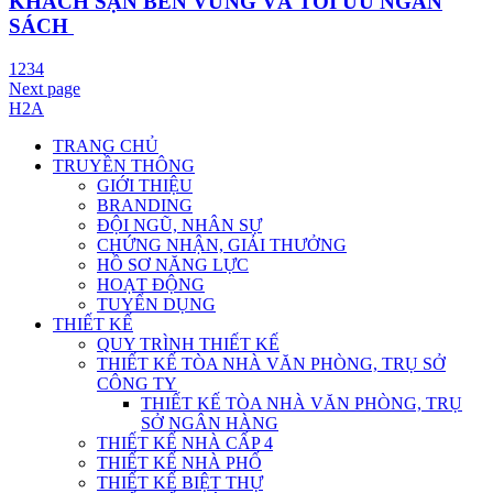
KHÁCH SẠN BỀN VỮNG VÀ TỐI ƯU NGÂN
SÁCH
1
2
3
4
Next page
H2A
TRANG CHỦ
TRUYỀN THÔNG
GIỚI THIỆU
BRANDING
ĐỘI NGŨ, NHÂN SỰ
CHỨNG NHẬN, GIẢI THƯỞNG
HỒ SƠ NĂNG LỰC
HOẠT ĐỘNG
TUYỂN DỤNG
THIẾT KẾ
QUY TRÌNH THIẾT KẾ
THIẾT KẾ TÒA NHÀ VĂN PHÒNG, TRỤ SỞ
CÔNG TY
THIẾT KẾ TÒA NHÀ VĂN PHÒNG, TRỤ
SỞ NGÂN HÀNG
THIẾT KẾ NHÀ CẤP 4
THIẾT KẾ NHÀ PHỐ
THIẾT KẾ BIỆT THỰ