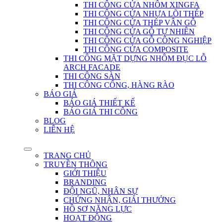
THI CÔNG CỬA NHÔM XINGFA
THI CÔNG CỬA NHỰA LÕI THÉP
THI CÔNG CỬA THÉP VÂN GỖ
THI CÔNG CỬA GỖ TỰ NHIÊN
THI CÔNG CỬA GỖ CÔNG NGHIỆP
THI CÔNG CỬA COMPOSITE
THI CÔNG MẶT DỰNG NHÔM ĐỤC LỖ
ARCH FACADE
THI CÔNG SÀN
THI CÔNG CỔNG, HÀNG RÀO
BÁO GIÁ
BÁO GIÁ THIẾT KẾ
BÁO GIÁ THI CÔNG
BLOG
LIÊN HỆ
TRANG CHỦ
TRUYỀN THÔNG
GIỚI THIỆU
BRANDING
ĐỘI NGŨ, NHÂN SỰ
CHỨNG NHẬN, GIẢI THƯỞNG
HỒ SƠ NĂNG LỰC
HOẠT ĐỘNG