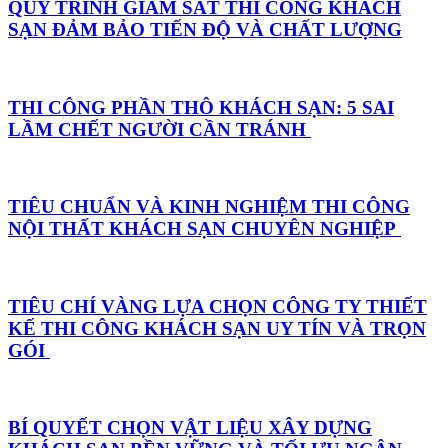
QUY TRÌNH GIÁM SÁT THI CÔNG KHÁCH
SẠN ĐẢM BẢO TIẾN ĐỘ VÀ CHẤT LƯỢNG
THI CÔNG PHẦN THÔ KHÁCH SẠN: 5 SAI
LẦM CHẾT NGƯỜI CẦN TRÁNH
TIÊU CHUẨN VÀ KINH NGHIỆM THI CÔNG
NỘI THẤT KHÁCH SẠN CHUYÊN NGHIỆP
TIÊU CHÍ VÀNG LỰA CHỌN CÔNG TY THIẾT
KẾ THI CÔNG KHÁCH SẠN UY TÍN VÀ TRỌN
GÓI
BÍ QUYẾT CHỌN VẬT LIỆU XÂY DỰNG