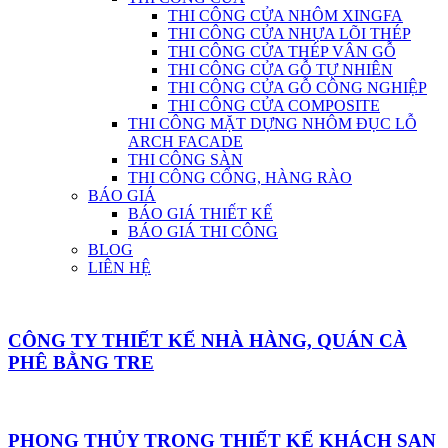
THI CÔNG CỬA NHÔM XINGFA
THI CÔNG CỬA NHỰA LÕI THÉP
THI CÔNG CỬA THÉP VÂN GỖ
THI CÔNG CỬA GỖ TỰ NHIÊN
THI CÔNG CỬA GỖ CÔNG NGHIỆP
THI CÔNG CỬA COMPOSITE
THI CÔNG MẶT DỰNG NHÔM ĐỤC LỖ
ARCH FACADE
THI CÔNG SÀN
THI CÔNG CỔNG, HÀNG RÀO
BÁO GIÁ
BÁO GIÁ THIẾT KẾ
BÁO GIÁ THI CÔNG
BLOG
LIÊN HỆ
CÔNG TY THIẾT KẾ NHÀ HÀNG, QUÁN CÀ
PHÊ BẰNG TRE
PHONG THỦY TRONG THIẾT KẾ KHÁCH SẠN