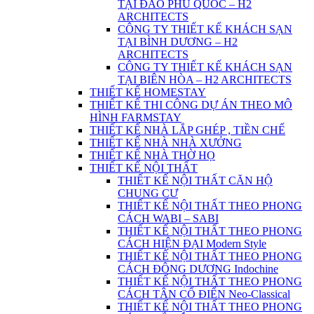
TẠI ĐẢO PHÚ QUỐC – H2
ARCHITECTS
CÔNG TY THIẾT KẾ KHÁCH SẠN
TẠI BÌNH DƯƠNG – H2
ARCHITECTS
CÔNG TY THIẾT KẾ KHÁCH SẠN
TẠI BIÊN HÒA – H2 ARCHITECTS
THIẾT KẾ HOMESTAY
THIẾT KẾ THI CÔNG DỰ ÁN THEO MÔ
HÌNH FARMSTAY
THIẾT KẾ NHÀ LẮP GHÉP , TIỀN CHẾ
THIẾT KẾ NHÀ NHÀ XƯỞNG
THIẾT KẾ NHÀ THỜ HỌ
THIẾT KẾ NỘI THẤT
THIẾT KẾ NỘI THẤT CĂN HỘ
CHUNG CƯ
THIẾT KẾ NỘI THẤT THEO PHONG
CÁCH WABI – SABI
THIẾT KẾ NỘI THẤT THEO PHONG
CÁCH HIỆN ĐẠI Modern Style
THIẾT KẾ NỘI THẤT THEO PHONG
CÁCH ĐÔNG DƯƠNG Indochine
THIẾT KẾ NỘI THẤT THEO PHONG
CÁCH TÂN CỔ ĐIỂN Neo-Classical
THIẾT KẾ NỘI THẤT THEO PHONG