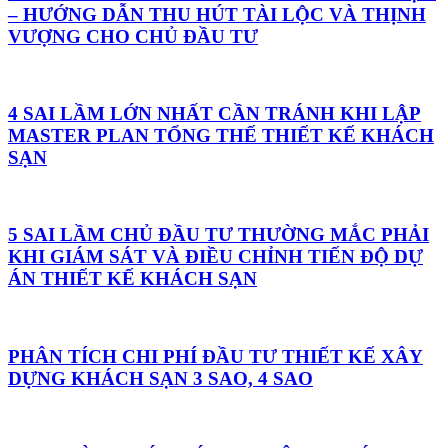
– HƯỚNG DẪN THU HÚT TÀI LỘC VÀ THỊNH
VƯỢNG CHO CHỦ ĐẦU TƯ
4 SAI LẦM LỚN NHẤT CẦN TRÁNH KHI LẬP
MASTER PLAN TỔNG THẾ THIẾT KẾ KHÁCH
SẠN
5 SAI LẦM CHỦ ĐẦU TƯ THƯỜNG MẮC PHẢI
KHI GIÁM SÁT VÀ ĐIỀU CHỈNH TIẾN ĐỘ DỰ
ÁN THIẾT KẾ KHÁCH SẠN
PHÂN TÍCH CHI PHÍ ĐẦU TƯ THIẾT KẾ XÂY
DỰNG KHÁCH SẠN 3 SAO, 4 SAO