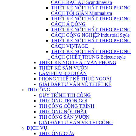
CÁCH BẮC ÂU Scandinavian
THIẾT KẾ NỘI THẤT THEO PHONG
CÁCH TỐI GIẢN Minimalism
THIẾT KẾ NỘI THẤT THEO PHONG
CÁCH Á ĐÔNG
THIẾT KẾ NỘI THẤT THEO PHONG
CÁCH CÔNG NGHIỆP Industrial Style
THIẾT KẾ NỘI THẤT THEO PHONG
CÁCH VINTAGE
THIẾT KẾ NỘI THẤT THEO PHONG
CÁCH CHIẾT TRUNG Eclectic style
THIẾT KẾ NỘI THẤT VĂN PHÒNG
THIẾT KẾ SÂN VƯỜN
LÀM FILM 3D DỰ ÁN
PHÒNG THIẾT KẾ THUÊ NGOÀI
GIẢI ĐÁP TƯ VẤN VỀ THIẾT KẾ
THI CÔNG
QUY TRÌNH THI CÔNG
THI CÔNG TRỌN GÓI
THI CÔNG CÔNG TRÌNH
THI CÔNG NỘI THẤT
THI CÔNG SÂN VƯỜN
GIẢI ĐÁP TƯ VẤN VỀ THI CÔNG
DỊCH VỤ
THI CÔNG CỬA