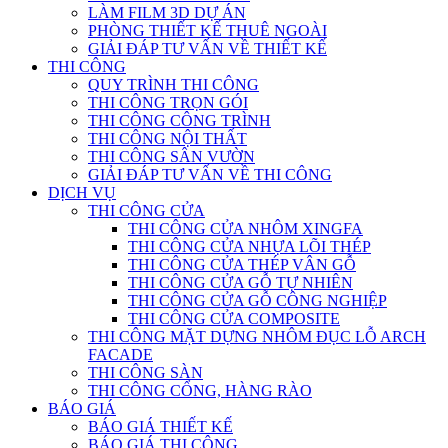
LÀM FILM 3D DỰ ÁN
PHÒNG THIẾT KẾ THUÊ NGOÀI
GIẢI ĐÁP TƯ VẤN VỀ THIẾT KẾ
THI CÔNG
QUY TRÌNH THI CÔNG
THI CÔNG TRỌN GÓI
THI CÔNG CÔNG TRÌNH
THI CÔNG NỘI THẤT
THI CÔNG SÂN VƯỜN
GIẢI ĐÁP TƯ VẤN VỀ THI CÔNG
DỊCH VỤ
THI CÔNG CỬA
THI CÔNG CỬA NHÔM XINGFA
THI CÔNG CỬA NHỰA LÕI THÉP
THI CÔNG CỬA THÉP VÂN GỖ
THI CÔNG CỬA GỖ TỰ NHIÊN
THI CÔNG CỬA GỖ CÔNG NGHIỆP
THI CÔNG CỬA COMPOSITE
THI CÔNG MẶT DỰNG NHÔM ĐỤC LỖ ARCH
FACADE
THI CÔNG SÀN
THI CÔNG CỔNG, HÀNG RÀO
BÁO GIÁ
BÁO GIÁ THIẾT KẾ
BÁO GIÁ THI CÔNG