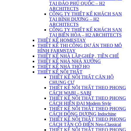
TẠI ĐẢO PHÚ QUỐC – H2
ARCHITECTS
CÔNG TY THIẾT KẾ KHÁCH SẠN
TẠI BÌNH DƯƠNG – H2
ARCHITECTS
CÔNG TY THIẾT KẾ KHÁCH SẠN
TẠI BIÊN HÒA – H2 ARCHITECTS
THIẾT KẾ HOMESTAY
THIẾT KẾ THI CÔNG DỰ ÁN THEO MÔ
HÌNH FARMSTAY
THIẾT KẾ NHÀ LẮP GHÉP , TIỀN CHẾ
THIẾT KẾ NHÀ NHÀ XƯỞNG
THIẾT KẾ NHÀ THỜ HỌ
THIẾT KẾ NỘI THẤT
THIẾT KẾ NỘI THẤT CĂN HỘ
CHUNG CƯ
THIẾT KẾ NỘI THẤT THEO PHONG
CÁCH WABI – SABI
THIẾT KẾ NỘI THẤT THEO PHONG
CÁCH HIỆN ĐẠI Modern Style
THIẾT KẾ NỘI THẤT THEO PHONG
CÁCH ĐÔNG DƯƠNG Indochine
THIẾT KẾ NỘI THẤT THEO PHONG
CÁCH TÂN CỔ ĐIỂN Neo-Classical
THIẾT KẾ NỘI THẤT THEO PHONG