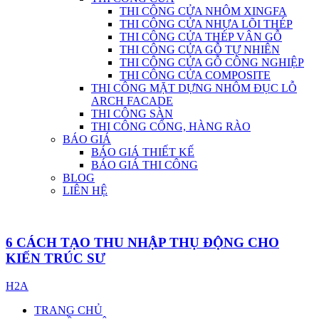
THI CÔNG CỬA NHÔM XINGFA
THI CÔNG CỬA NHỰA LÕI THÉP
THI CÔNG CỬA THÉP VÂN GỖ
THI CÔNG CỬA GỖ TỰ NHIÊN
THI CÔNG CỬA GỖ CÔNG NGHIỆP
THI CÔNG CỬA COMPOSITE
THI CÔNG MẶT DỰNG NHÔM ĐỤC LỖ
ARCH FACADE
THI CÔNG SÀN
THI CÔNG CỔNG, HÀNG RÀO
BÁO GIÁ
BÁO GIÁ THIẾT KẾ
BÁO GIÁ THI CÔNG
BLOG
LIÊN HỆ
6 CÁCH TẠO THU NHẬP THỤ ĐỘNG CHO
KIẾN TRÚC SƯ
H2A
TRANG CHỦ