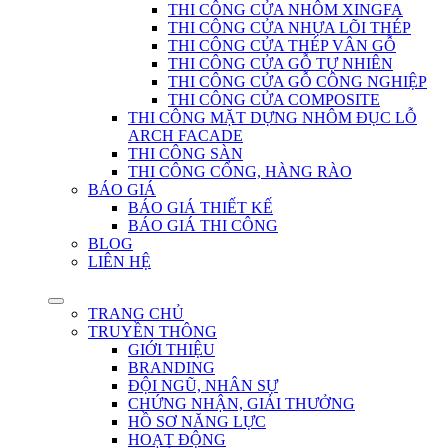
THI CÔNG CỬA NHÔM XINGFA
THI CÔNG CỬA NHỰA LÕI THÉP
THI CÔNG CỬA THÉP VÂN GỖ
THI CÔNG CỬA GỖ TỰ NHIÊN
THI CÔNG CỬA GỖ CÔNG NGHIỆP
THI CÔNG CỬA COMPOSITE
THI CÔNG MẶT DỰNG NHÔM ĐỤC LỖ
ARCH FACADE
THI CÔNG SÀN
THI CÔNG CỔNG, HÀNG RÀO
BÁO GIÁ
BÁO GIÁ THIẾT KẾ
BÁO GIÁ THI CÔNG
BLOG
LIÊN HỆ
TRANG CHỦ
TRUYỀN THÔNG
GIỚI THIỆU
BRANDING
ĐỘI NGŨ, NHÂN SỰ
CHỨNG NHẬN, GIẢI THƯỞNG
HỒ SƠ NĂNG LỰC
HOẠT ĐỘNG