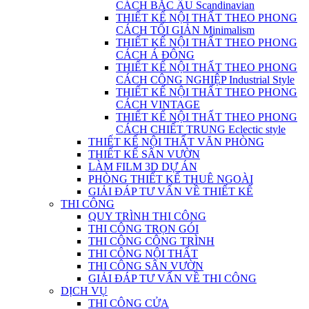
CÁCH BẮC ÂU Scandinavian
THIẾT KẾ NỘI THẤT THEO PHONG
CÁCH TỐI GIẢN Minimalism
THIẾT KẾ NỘI THẤT THEO PHONG
CÁCH Á ĐÔNG
THIẾT KẾ NỘI THẤT THEO PHONG
CÁCH CÔNG NGHIỆP Industrial Style
THIẾT KẾ NỘI THẤT THEO PHONG
CÁCH VINTAGE
THIẾT KẾ NỘI THẤT THEO PHONG
CÁCH CHIẾT TRUNG Eclectic style
THIẾT KẾ NỘI THẤT VĂN PHÒNG
THIẾT KẾ SÂN VƯỜN
LÀM FILM 3D DỰ ÁN
PHÒNG THIẾT KẾ THUÊ NGOÀI
GIẢI ĐÁP TƯ VẤN VỀ THIẾT KẾ
THI CÔNG
QUY TRÌNH THI CÔNG
THI CÔNG TRỌN GÓI
THI CÔNG CÔNG TRÌNH
THI CÔNG NỘI THẤT
THI CÔNG SÂN VƯỜN
GIẢI ĐÁP TƯ VẤN VỀ THI CÔNG
DỊCH VỤ
THI CÔNG CỬA