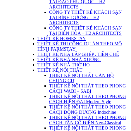
TẠI ĐẢO PHÚ QUỐC – H2
ARCHITECTS
CÔNG TY THIẾT KẾ KHÁCH SẠN
TẠI BÌNH DƯƠNG – H2
ARCHITECTS
CÔNG TY THIẾT KẾ KHÁCH SẠN
TẠI BIÊN HÒA – H2 ARCHITECTS
THIẾT KẾ HOMESTAY
THIẾT KẾ THI CÔNG DỰ ÁN THEO MÔ
HÌNH FARMSTAY
THIẾT KẾ NHÀ LẮP GHÉP , TIỀN CHẾ
THIẾT KẾ NHÀ NHÀ XƯỞNG
THIẾT KẾ NHÀ THỜ HỌ
THIẾT KẾ NỘI THẤT
THIẾT KẾ NỘI THẤT CĂN HỘ
CHUNG CƯ
THIẾT KẾ NỘI THẤT THEO PHONG
CÁCH WABI – SABI
THIẾT KẾ NỘI THẤT THEO PHONG
CÁCH HIỆN ĐẠI Modern Style
THIẾT KẾ NỘI THẤT THEO PHONG
CÁCH ĐÔNG DƯƠNG Indochine
THIẾT KẾ NỘI THẤT THEO PHONG
CÁCH TÂN CỔ ĐIỂN Neo-Classical
THIẾT KẾ NỘI THẤT THEO PHONG