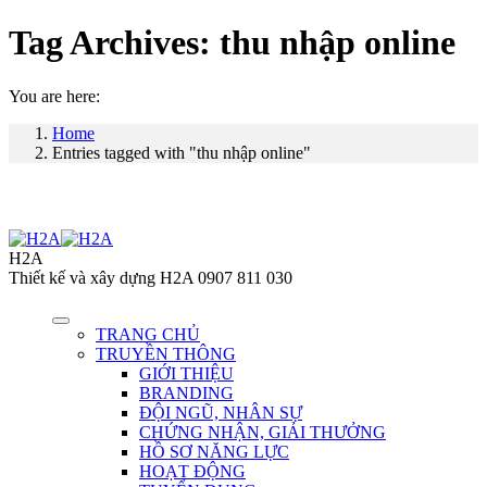
Tag Archives:
thu nhập online
You are here:
Home
Entries tagged with "thu nhập online"
H2A
Thiết kế và xây dựng H2A 0907 811 030
TRANG CHỦ
TRUYỀN THÔNG
GIỚI THIỆU
BRANDING
ĐỘI NGŨ, NHÂN SỰ
CHỨNG NHẬN, GIẢI THƯỞNG
HỒ SƠ NĂNG LỰC
HOẠT ĐỘNG