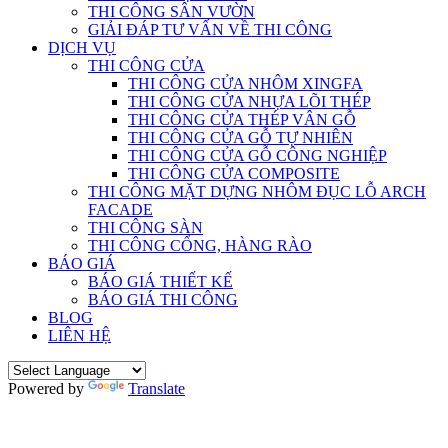
THI CÔNG SÂN VƯỜN
GIẢI ĐÁP TƯ VẤN VỀ THI CÔNG
DỊCH VỤ
THI CÔNG CỬA
THI CÔNG CỬA NHÔM XINGFA
THI CÔNG CỬA NHỰA LÕI THÉP
THI CÔNG CỬA THÉP VÂN GỖ
THI CÔNG CỬA GỖ TỰ NHIÊN
THI CÔNG CỬA GỖ CÔNG NGHIỆP
THI CÔNG CỬA COMPOSITE
THI CÔNG MẶT DỰNG NHÔM ĐỤC LỖ ARCH
FACADE
THI CÔNG SÀN
THI CÔNG CỔNG, HÀNG RÀO
BÁO GIÁ
BÁO GIÁ THIẾT KẾ
BÁO GIÁ THI CÔNG
BLOG
LIÊN HỆ
Powered by
Translate