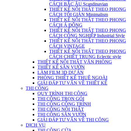
CÁCH BẮC ÂU Scandinavian
THIẾT KẾ NỘI THẤT THEO PHONG
CÁCH TỐI GIẢN Minimalism
THIẾT KẾ NỘI THẤT THEO PHONG
CÁCH Á ĐÔNG
THIẾT KẾ NỘI THẤT THEO PHONG
CÁCH CÔNG NGHIỆP Industrial Style
THIẾT KẾ NỘI THẤT THEO PHONG
CÁCH VINTAGE
THIẾT KẾ NỘI THẤT THEO PHONG
CÁCH CHIẾT TRUNG Eclectic style
THIẾT KẾ NỘI THẤT VĂN PHÒNG
THIẾT KẾ SÂN VƯỜN
LÀM FILM 3D DỰ ÁN
PHÒNG THIẾT KẾ THUÊ NGOÀI
GIẢI ĐÁP TƯ VẤN VỀ THIẾT KẾ
THI CÔNG
QUY TRÌNH THI CÔNG
THI CÔNG TRỌN GÓI
THI CÔNG CÔNG TRÌNH
THI CÔNG NỘI THẤT
THI CÔNG SÂN VƯỜN
GIẢI ĐÁP TƯ VẤN VỀ THI CÔNG
DỊCH VỤ
THI CÔNG CỬA