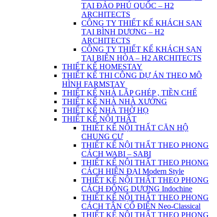
TẠI ĐẢO PHÚ QUỐC – H2
ARCHITECTS
CÔNG TY THIẾT KẾ KHÁCH SẠN
TẠI BÌNH DƯƠNG – H2
ARCHITECTS
CÔNG TY THIẾT KẾ KHÁCH SẠN
TẠI BIÊN HÒA – H2 ARCHITECTS
THIẾT KẾ HOMESTAY
THIẾT KẾ THI CÔNG DỰ ÁN THEO MÔ
HÌNH FARMSTAY
THIẾT KẾ NHÀ LẮP GHÉP , TIỀN CHẾ
THIẾT KẾ NHÀ NHÀ XƯỞNG
THIẾT KẾ NHÀ THỜ HỌ
THIẾT KẾ NỘI THẤT
THIẾT KẾ NỘI THẤT CĂN HỘ
CHUNG CƯ
THIẾT KẾ NỘI THẤT THEO PHONG
CÁCH WABI – SABI
THIẾT KẾ NỘI THẤT THEO PHONG
CÁCH HIỆN ĐẠI Modern Style
THIẾT KẾ NỘI THẤT THEO PHONG
CÁCH ĐÔNG DƯƠNG Indochine
THIẾT KẾ NỘI THẤT THEO PHONG
CÁCH TÂN CỔ ĐIỂN Neo-Classical
THIẾT KẾ NỘI THẤT THEO PHONG