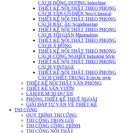
CÁCH ĐÔNG DƯƠNG Indochine
THIẾT KẾ NỘI THẤT THEO PHONG
CÁCH TÂN CỔ ĐIỂN Neo-Classical
THIẾT KẾ NỘI THẤT THEO PHONG
CÁCH BẮC ÂU Scandinavian
THIẾT KẾ NỘI THẤT THEO PHONG
CÁCH TỐI GIẢN Minimalism
THIẾT KẾ NỘI THẤT THEO PHONG
CÁCH Á ĐÔNG
THIẾT KẾ NỘI THẤT THEO PHONG
CÁCH CÔNG NGHIỆP Industrial Style
THIẾT KẾ NỘI THẤT THEO PHONG
CÁCH VINTAGE
THIẾT KẾ NỘI THẤT THEO PHONG
CÁCH CHIẾT TRUNG Eclectic style
THIẾT KẾ NỘI THẤT VĂN PHÒNG
THIẾT KẾ SÂN VƯỜN
LÀM FILM 3D DỰ ÁN
PHÒNG THIẾT KẾ THUÊ NGOÀI
GIẢI ĐÁP TƯ VẤN VỀ THIẾT KẾ
THI CÔNG
QUY TRÌNH THI CÔNG
THI CÔNG TRỌN GÓI
THI CÔNG CÔNG TRÌNH
THI CÔNG NỘI THẤT