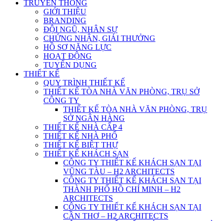
TRUYỀN THÔNG
GIỚI THIỆU
BRANDING
ĐỘI NGŨ, NHÂN SỰ
CHỨNG NHẬN, GIẢI THƯỞNG
HỒ SƠ NĂNG LỰC
HOẠT ĐỘNG
TUYỂN DỤNG
THIẾT KẾ
QUY TRÌNH THIẾT KẾ
THIẾT KẾ TÒA NHÀ VĂN PHÒNG, TRỤ SỞ
CÔNG TY
THIẾT KẾ TÒA NHÀ VĂN PHÒNG, TRỤ
SỞ NGÂN HÀNG
THIẾT KẾ NHÀ CẤP 4
THIẾT KẾ NHÀ PHỐ
THIẾT KẾ BIỆT THỰ
THIẾT KẾ KHÁCH SẠN
CÔNG TY THIẾT KẾ KHÁCH SẠN TẠI
VŨNG TÀU – H2 ARCHITECTS
CÔNG TY THIẾT KẾ KHÁCH SẠN TẠI
THÀNH PHỐ HỒ CHÍ MINH – H2
ARCHITECTS
CÔNG TY THIẾT KẾ KHÁCH SẠN TẠI
CẦN THƠ – H2 ARCHITECTS