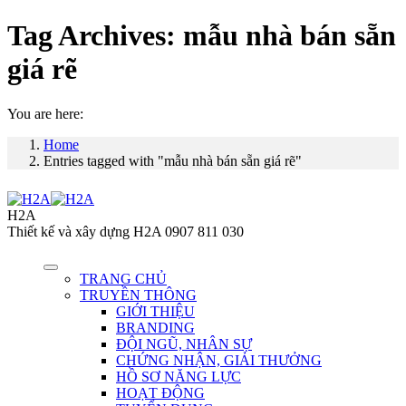
Tag Archives:
mẫu nhà bán sẵn
giá rẽ
You are here:
Home
Entries tagged with "mẫu nhà bán sẵn giá rẽ"
H2A
Thiết kế và xây dựng H2A 0907 811 030
TRANG CHỦ
TRUYỀN THÔNG
GIỚI THIỆU
BRANDING
ĐỘI NGŨ, NHÂN SỰ
CHỨNG NHẬN, GIẢI THƯỞNG
HỒ SƠ NĂNG LỰC
HOẠT ĐỘNG