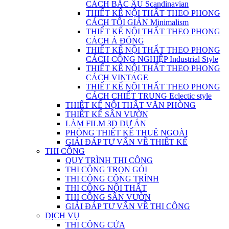
CÁCH BẮC ÂU Scandinavian
THIẾT KẾ NỘI THẤT THEO PHONG
CÁCH TỐI GIẢN Minimalism
THIẾT KẾ NỘI THẤT THEO PHONG
CÁCH Á ĐÔNG
THIẾT KẾ NỘI THẤT THEO PHONG
CÁCH CÔNG NGHIỆP Industrial Style
THIẾT KẾ NỘI THẤT THEO PHONG
CÁCH VINTAGE
THIẾT KẾ NỘI THẤT THEO PHONG
CÁCH CHIẾT TRUNG Eclectic style
THIẾT KẾ NỘI THẤT VĂN PHÒNG
THIẾT KẾ SÂN VƯỜN
LÀM FILM 3D DỰ ÁN
PHÒNG THIẾT KẾ THUÊ NGOÀI
GIẢI ĐÁP TƯ VẤN VỀ THIẾT KẾ
THI CÔNG
QUY TRÌNH THI CÔNG
THI CÔNG TRỌN GÓI
THI CÔNG CÔNG TRÌNH
THI CÔNG NỘI THẤT
THI CÔNG SÂN VƯỜN
GIẢI ĐÁP TƯ VẤN VỀ THI CÔNG
DỊCH VỤ
THI CÔNG CỬA