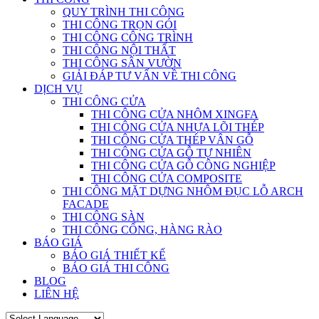
QUY TRÌNH THI CÔNG
THI CÔNG TRỌN GÓI
THI CÔNG CÔNG TRÌNH
THI CÔNG NỘI THẤT
THI CÔNG SÂN VƯỜN
GIẢI ĐÁP TƯ VẤN VỀ THI CÔNG
DỊCH VỤ
THI CÔNG CỬA
THI CÔNG CỬA NHÔM XINGFA
THI CÔNG CỬA NHỰA LÕI THÉP
THI CÔNG CỬA THÉP VÂN GỖ
THI CÔNG CỬA GỖ TỰ NHIÊN
THI CÔNG CỬA GỖ CÔNG NGHIỆP
THI CÔNG CỬA COMPOSITE
THI CÔNG MẶT DỰNG NHÔM ĐỤC LỖ ARCH
FACADE
THI CÔNG SÀN
THI CÔNG CỔNG, HÀNG RÀO
BÁO GIÁ
BÁO GIÁ THIẾT KẾ
BÁO GIÁ THI CÔNG
BLOG
LIÊN HỆ