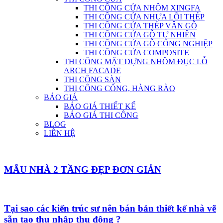
THI CÔNG CỬA NHÔM XINGFA
THI CÔNG CỬA NHỰA LÕI THÉP
THI CÔNG CỬA THÉP VÂN GỖ
THI CÔNG CỬA GỖ TỰ NHIÊN
THI CÔNG CỬA GỖ CÔNG NGHIỆP
THI CÔNG CỬA COMPOSITE
THI CÔNG MẶT DỰNG NHÔM ĐỤC LỖ
ARCH FACADE
THI CÔNG SÀN
THI CÔNG CỔNG, HÀNG RÀO
BÁO GIÁ
BÁO GIÁ THIẾT KẾ
BÁO GIÁ THI CÔNG
BLOG
LIÊN HỆ
MẪU NHÀ 2 TẦNG ĐẸP ĐƠN GIẢN
Tại sao các kiến trúc sư nên bán bản thiết kế nhà vẽ
sẵn tạo thu nhập thụ động ?