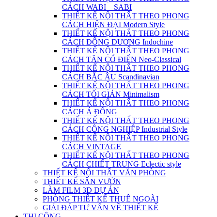
CÁCH WABI – SABI
THIẾT KẾ NỘI THẤT THEO PHONG
CÁCH HIỆN ĐẠI Modern Style
THIẾT KẾ NỘI THẤT THEO PHONG
CÁCH ĐÔNG DƯƠNG Indochine
THIẾT KẾ NỘI THẤT THEO PHONG
CÁCH TÂN CỔ ĐIỂN Neo-Classical
THIẾT KẾ NỘI THẤT THEO PHONG
CÁCH BẮC ÂU Scandinavian
THIẾT KẾ NỘI THẤT THEO PHONG
CÁCH TỐI GIẢN Minimalism
THIẾT KẾ NỘI THẤT THEO PHONG
CÁCH Á ĐÔNG
THIẾT KẾ NỘI THẤT THEO PHONG
CÁCH CÔNG NGHIỆP Industrial Style
THIẾT KẾ NỘI THẤT THEO PHONG
CÁCH VINTAGE
THIẾT KẾ NỘI THẤT THEO PHONG
CÁCH CHIẾT TRUNG Eclectic style
THIẾT KẾ NỘI THẤT VĂN PHÒNG
THIẾT KẾ SÂN VƯỜN
LÀM FILM 3D DỰ ÁN
PHÒNG THIẾT KẾ THUÊ NGOÀI
GIẢI ĐÁP TƯ VẤN VỀ THIẾT KẾ
THI CÔNG