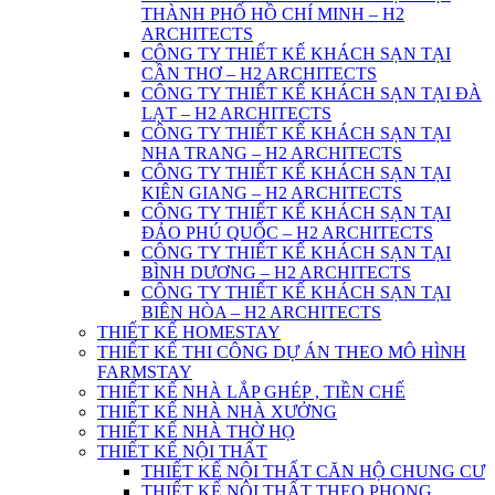
THÀNH PHỐ HỒ CHÍ MINH – H2
ARCHITECTS
CÔNG TY THIẾT KẾ KHÁCH SẠN TẠI
CẦN THƠ – H2 ARCHITECTS
CÔNG TY THIẾT KẾ KHÁCH SẠN TẠI ĐÀ
LẠT – H2 ARCHITECTS
CÔNG TY THIẾT KẾ KHÁCH SẠN TẠI
NHA TRANG – H2 ARCHITECTS
CÔNG TY THIẾT KẾ KHÁCH SẠN TẠI
KIÊN GIANG – H2 ARCHITECTS
CÔNG TY THIẾT KẾ KHÁCH SẠN TẠI
ĐẢO PHÚ QUỐC – H2 ARCHITECTS
CÔNG TY THIẾT KẾ KHÁCH SẠN TẠI
BÌNH DƯƠNG – H2 ARCHITECTS
CÔNG TY THIẾT KẾ KHÁCH SẠN TẠI
BIÊN HÒA – H2 ARCHITECTS
THIẾT KẾ HOMESTAY
THIẾT KẾ THI CÔNG DỰ ÁN THEO MÔ HÌNH
FARMSTAY
THIẾT KẾ NHÀ LẮP GHÉP , TIỀN CHẾ
THIẾT KẾ NHÀ NHÀ XƯỞNG
THIẾT KẾ NHÀ THỜ HỌ
THIẾT KẾ NỘI THẤT
THIẾT KẾ NỘI THẤT CĂN HỘ CHUNG CƯ
THIẾT KẾ NỘI THẤT THEO PHONG