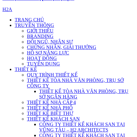
H2A
TRANG CHỦ
TRUYỀN THÔNG
GIỚI THIỆU
BRANDING
ĐỘI NGŨ, NHÂN SỰ
CHỨNG NHẬN, GIẢI THƯỞNG
HỒ SƠ NĂNG LỰC
HOẠT ĐỘNG
TUYỂN DỤNG
THIẾT KẾ
QUY TRÌNH THIẾT KẾ
THIẾT KẾ TÒA NHÀ VĂN PHÒNG, TRỤ SỞ
CÔNG TY
THIẾT KẾ TÒA NHÀ VĂN PHÒNG, TRỤ
SỞ NGÂN HÀNG
THIẾT KẾ NHÀ CẤP 4
THIẾT KẾ NHÀ PHỐ
THIẾT KẾ BIỆT THỰ
THIẾT KẾ KHÁCH SẠN
CÔNG TY THIẾT KẾ KHÁCH SẠN TẠI
VŨNG TÀU – H2 ARCHITECTS
CÔNG TY THIẾT KẾ KHÁCH SẠN TẠI