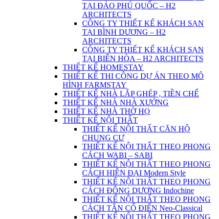
TẠI ĐẢO PHÚ QUỐC – H2
ARCHITECTS
CÔNG TY THIẾT KẾ KHÁCH SẠN
TẠI BÌNH DƯƠNG – H2
ARCHITECTS
CÔNG TY THIẾT KẾ KHÁCH SẠN
TẠI BIÊN HÒA – H2 ARCHITECTS
THIẾT KẾ HOMESTAY
THIẾT KẾ THI CÔNG DỰ ÁN THEO MÔ
HÌNH FARMSTAY
THIẾT KẾ NHÀ LẮP GHÉP , TIỀN CHẾ
THIẾT KẾ NHÀ NHÀ XƯỞNG
THIẾT KẾ NHÀ THỜ HỌ
THIẾT KẾ NỘI THẤT
THIẾT KẾ NỘI THẤT CĂN HỘ
CHUNG CƯ
THIẾT KẾ NỘI THẤT THEO PHONG
CÁCH WABI – SABI
THIẾT KẾ NỘI THẤT THEO PHONG
CÁCH HIỆN ĐẠI Modern Style
THIẾT KẾ NỘI THẤT THEO PHONG
CÁCH ĐÔNG DƯƠNG Indochine
THIẾT KẾ NỘI THẤT THEO PHONG
CÁCH TÂN CỔ ĐIỂN Neo-Classical
THIẾT KẾ NỘI THẤT THEO PHONG