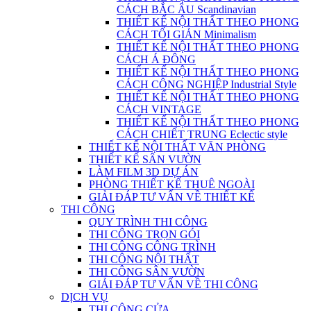
CÁCH BẮC ÂU Scandinavian
THIẾT KẾ NỘI THẤT THEO PHONG
CÁCH TỐI GIẢN Minimalism
THIẾT KẾ NỘI THẤT THEO PHONG
CÁCH Á ĐÔNG
THIẾT KẾ NỘI THẤT THEO PHONG
CÁCH CÔNG NGHIỆP Industrial Style
THIẾT KẾ NỘI THẤT THEO PHONG
CÁCH VINTAGE
THIẾT KẾ NỘI THẤT THEO PHONG
CÁCH CHIẾT TRUNG Eclectic style
THIẾT KẾ NỘI THẤT VĂN PHÒNG
THIẾT KẾ SÂN VƯỜN
LÀM FILM 3D DỰ ÁN
PHÒNG THIẾT KẾ THUÊ NGOÀI
GIẢI ĐÁP TƯ VẤN VỀ THIẾT KẾ
THI CÔNG
QUY TRÌNH THI CÔNG
THI CÔNG TRỌN GÓI
THI CÔNG CÔNG TRÌNH
THI CÔNG NỘI THẤT
THI CÔNG SÂN VƯỜN
GIẢI ĐÁP TƯ VẤN VỀ THI CÔNG
DỊCH VỤ
THI CÔNG CỬA