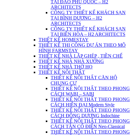
TẠI ĐẢO PHÚ QUỐC – H2
ARCHITECTS
CÔNG TY THIẾT KẾ KHÁCH SẠN
TẠI BÌNH DƯƠNG – H2
ARCHITECTS
CÔNG TY THIẾT KẾ KHÁCH SẠN
TẠI BIÊN HÒA – H2 ARCHITECTS
THIẾT KẾ HOMESTAY
THIẾT KẾ THI CÔNG DỰ ÁN THEO MÔ
HÌNH FARMSTAY
THIẾT KẾ NHÀ LẮP GHÉP , TIỀN CHẾ
THIẾT KẾ NHÀ NHÀ XƯỞNG
THIẾT KẾ NHÀ THỜ HỌ
THIẾT KẾ NỘI THẤT
THIẾT KẾ NỘI THẤT CĂN HỘ
CHUNG CƯ
THIẾT KẾ NỘI THẤT THEO PHONG
CÁCH WABI – SABI
THIẾT KẾ NỘI THẤT THEO PHONG
CÁCH HIỆN ĐẠI Modern Style
THIẾT KẾ NỘI THẤT THEO PHONG
CÁCH ĐÔNG DƯƠNG Indochine
THIẾT KẾ NỘI THẤT THEO PHONG
CÁCH TÂN CỔ ĐIỂN Neo-Classical
THIẾT KẾ NỘI THẤT THEO PHONG