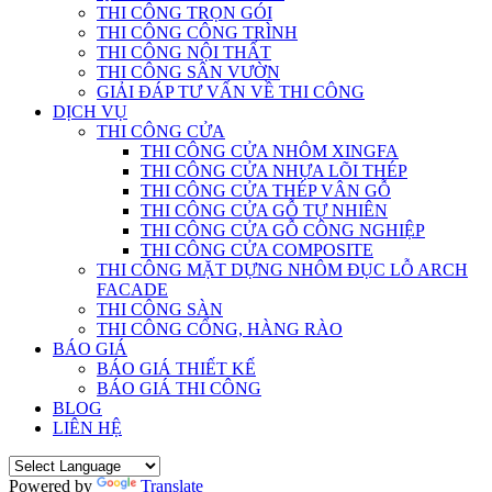
THI CÔNG TRỌN GÓI
THI CÔNG CÔNG TRÌNH
THI CÔNG NỘI THẤT
THI CÔNG SÂN VƯỜN
GIẢI ĐÁP TƯ VẤN VỀ THI CÔNG
DỊCH VỤ
THI CÔNG CỬA
THI CÔNG CỬA NHÔM XINGFA
THI CÔNG CỬA NHỰA LÕI THÉP
THI CÔNG CỬA THÉP VÂN GỖ
THI CÔNG CỬA GỖ TỰ NHIÊN
THI CÔNG CỬA GỖ CÔNG NGHIỆP
THI CÔNG CỬA COMPOSITE
THI CÔNG MẶT DỰNG NHÔM ĐỤC LỖ ARCH
FACADE
THI CÔNG SÀN
THI CÔNG CỔNG, HÀNG RÀO
BÁO GIÁ
BÁO GIÁ THIẾT KẾ
BÁO GIÁ THI CÔNG
BLOG
LIÊN HỆ
Powered by
Translate