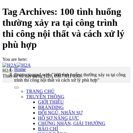
Tag Archives:
100 tình huống
thường xảy ra tại công trình
thi công nội thất và cách xử lý
phù hợp
You are here:
Home
H2A
Entries tagged with "100 tình huống thường xảy ra tại công
Thiết kế và xây dựng H2A 0907 811 030
trình thi công nội thất và cách xử lý phù hợp"
TRANG CHỦ
TRUYỀN THÔNG
GIỚI THIỆU
BRANDING
ĐỘI NGŨ, NHÂN SỰ
HỒ SƠ NĂNG LỰC
CHỨNG NHẬN, GIẢI THƯỞNG
BÁO CHÍ