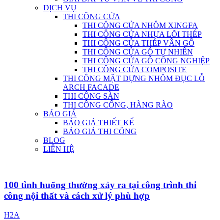
DỊCH VỤ
THI CÔNG CỬA
THI CÔNG CỬA NHÔM XINGFA
THI CÔNG CỬA NHỰA LÕI THÉP
THI CÔNG CỬA THÉP VÂN GỖ
THI CÔNG CỬA GỖ TỰ NHIÊN
THI CÔNG CỬA GỖ CÔNG NGHIỆP
THI CÔNG CỬA COMPOSITE
THI CÔNG MẶT DỰNG NHÔM ĐỤC LỖ
ARCH FACADE
THI CÔNG SÀN
THI CÔNG CỔNG, HÀNG RÀO
BÁO GIÁ
BÁO GIÁ THIẾT KẾ
BÁO GIÁ THI CÔNG
BLOG
LIÊN HỆ
100 tình huống thường xảy ra tại công trình thi
công nội thất và cách xử lý phù hợp
H2A