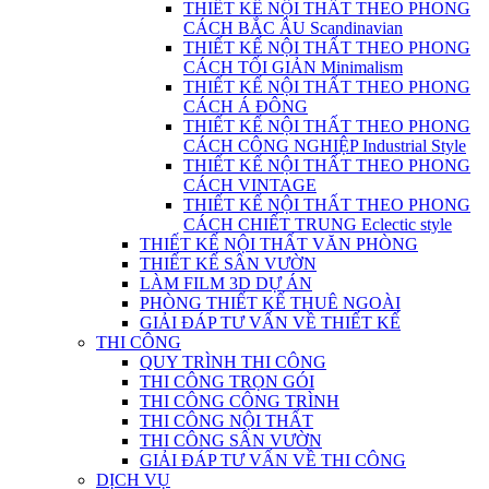
THIẾT KẾ NỘI THẤT THEO PHONG
CÁCH BẮC ÂU Scandinavian
THIẾT KẾ NỘI THẤT THEO PHONG
CÁCH TỐI GIẢN Minimalism
THIẾT KẾ NỘI THẤT THEO PHONG
CÁCH Á ĐÔNG
THIẾT KẾ NỘI THẤT THEO PHONG
CÁCH CÔNG NGHIỆP Industrial Style
THIẾT KẾ NỘI THẤT THEO PHONG
CÁCH VINTAGE
THIẾT KẾ NỘI THẤT THEO PHONG
CÁCH CHIẾT TRUNG Eclectic style
THIẾT KẾ NỘI THẤT VĂN PHÒNG
THIẾT KẾ SÂN VƯỜN
LÀM FILM 3D DỰ ÁN
PHÒNG THIẾT KẾ THUÊ NGOÀI
GIẢI ĐÁP TƯ VẤN VỀ THIẾT KẾ
THI CÔNG
QUY TRÌNH THI CÔNG
THI CÔNG TRỌN GÓI
THI CÔNG CÔNG TRÌNH
THI CÔNG NỘI THẤT
THI CÔNG SÂN VƯỜN
GIẢI ĐÁP TƯ VẤN VỀ THI CÔNG
DỊCH VỤ