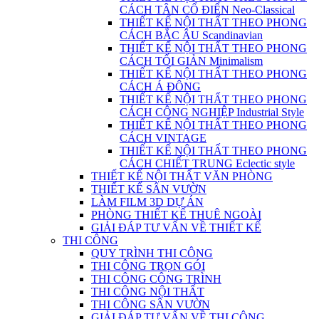
CÁCH TÂN CỔ ĐIỂN Neo-Classical
THIẾT KẾ NỘI THẤT THEO PHONG
CÁCH BẮC ÂU Scandinavian
THIẾT KẾ NỘI THẤT THEO PHONG
CÁCH TỐI GIẢN Minimalism
THIẾT KẾ NỘI THẤT THEO PHONG
CÁCH Á ĐÔNG
THIẾT KẾ NỘI THẤT THEO PHONG
CÁCH CÔNG NGHIỆP Industrial Style
THIẾT KẾ NỘI THẤT THEO PHONG
CÁCH VINTAGE
THIẾT KẾ NỘI THẤT THEO PHONG
CÁCH CHIẾT TRUNG Eclectic style
THIẾT KẾ NỘI THẤT VĂN PHÒNG
THIẾT KẾ SÂN VƯỜN
LÀM FILM 3D DỰ ÁN
PHÒNG THIẾT KẾ THUÊ NGOÀI
GIẢI ĐÁP TƯ VẤN VỀ THIẾT KẾ
THI CÔNG
QUY TRÌNH THI CÔNG
THI CÔNG TRỌN GÓI
THI CÔNG CÔNG TRÌNH
THI CÔNG NỘI THẤT
THI CÔNG SÂN VƯỜN
GIẢI ĐÁP TƯ VẤN VỀ THI CÔNG