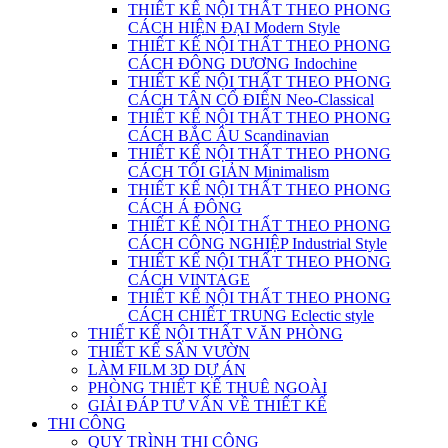
THIẾT KẾ NỘI THẤT THEO PHONG
CÁCH HIỆN ĐẠI Modern Style
THIẾT KẾ NỘI THẤT THEO PHONG
CÁCH ĐÔNG DƯƠNG Indochine
THIẾT KẾ NỘI THẤT THEO PHONG
CÁCH TÂN CỔ ĐIỂN Neo-Classical
THIẾT KẾ NỘI THẤT THEO PHONG
CÁCH BẮC ÂU Scandinavian
THIẾT KẾ NỘI THẤT THEO PHONG
CÁCH TỐI GIẢN Minimalism
THIẾT KẾ NỘI THẤT THEO PHONG
CÁCH Á ĐÔNG
THIẾT KẾ NỘI THẤT THEO PHONG
CÁCH CÔNG NGHIỆP Industrial Style
THIẾT KẾ NỘI THẤT THEO PHONG
CÁCH VINTAGE
THIẾT KẾ NỘI THẤT THEO PHONG
CÁCH CHIẾT TRUNG Eclectic style
THIẾT KẾ NỘI THẤT VĂN PHÒNG
THIẾT KẾ SÂN VƯỜN
LÀM FILM 3D DỰ ÁN
PHÒNG THIẾT KẾ THUÊ NGOÀI
GIẢI ĐÁP TƯ VẤN VỀ THIẾT KẾ
THI CÔNG
QUY TRÌNH THI CÔNG