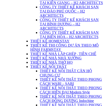
TẠI KIÊN GIANG – H2 ARCHITECTS
CÔNG TY THIẾT KẾ KHÁCH SẠN
TẠI ĐẢO PHÚ QUỐC – H2
ARCHITECTS
CÔNG TY THIẾT KẾ KHÁCH SẠN
TẠI BÌNH DƯƠNG – H2
ARCHITECTS
CÔNG TY THIẾT KẾ KHÁCH SẠN
TẠI BIÊN HÒA – H2 ARCHITECTS
THIẾT KẾ HOMESTAY
THIẾT KẾ THI CÔNG DỰ ÁN THEO MÔ
HÌNH FARMSTAY
THIẾT KẾ NHÀ LẮP GHÉP , TIỀN CHẾ
THIẾT KẾ NHÀ NHÀ XƯỞNG
THIẾT KẾ NHÀ THỜ HỌ
THIẾT KẾ NỘI THẤT
THIẾT KẾ NỘI THẤT CĂN HỘ
CHUNG CƯ
THIẾT KẾ NỘI THẤT THEO PHONG
CÁCH WABI – SABI
THIẾT KẾ NỘI THẤT THEO PHONG
CÁCH HIỆN ĐẠI Modern Style
THIẾT KẾ NỘI THẤT THEO PHONG
CÁCH ĐÔNG DƯƠNG Indochine
THIẾT KẾ NỘI THẤT THEO PHONG