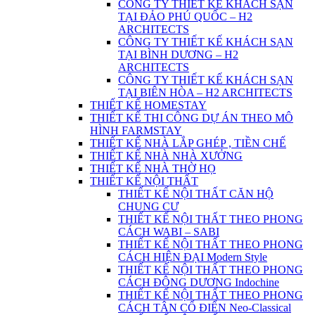
CÔNG TY THIẾT KẾ KHÁCH SẠN
TẠI ĐẢO PHÚ QUỐC – H2
ARCHITECTS
CÔNG TY THIẾT KẾ KHÁCH SẠN
TẠI BÌNH DƯƠNG – H2
ARCHITECTS
CÔNG TY THIẾT KẾ KHÁCH SẠN
TẠI BIÊN HÒA – H2 ARCHITECTS
THIẾT KẾ HOMESTAY
THIẾT KẾ THI CÔNG DỰ ÁN THEO MÔ
HÌNH FARMSTAY
THIẾT KẾ NHÀ LẮP GHÉP , TIỀN CHẾ
THIẾT KẾ NHÀ NHÀ XƯỞNG
THIẾT KẾ NHÀ THỜ HỌ
THIẾT KẾ NỘI THẤT
THIẾT KẾ NỘI THẤT CĂN HỘ
CHUNG CƯ
THIẾT KẾ NỘI THẤT THEO PHONG
CÁCH WABI – SABI
THIẾT KẾ NỘI THẤT THEO PHONG
CÁCH HIỆN ĐẠI Modern Style
THIẾT KẾ NỘI THẤT THEO PHONG
CÁCH ĐÔNG DƯƠNG Indochine
THIẾT KẾ NỘI THẤT THEO PHONG
CÁCH TÂN CỔ ĐIỂN Neo-Classical