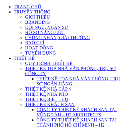
TRANG CHỦ
TRUYỀN THÔNG
GIỚI THIỆU
BRANDING
ĐỘI NGŨ, NHÂN SỰ
HỒ SƠ NĂNG LỰC
CHỨNG NHẬN, GIẢI THƯỞNG
BÁO CHÍ
HOẠT ĐỘNG
TUYỂN DỤNG
THIẾT KẾ
QUY TRÌNH THIẾT KẾ
THIẾT KẾ TÒA NHÀ VĂN PHÒNG, TRỤ SỞ
CÔNG TY
THIẾT KẾ TÒA NHÀ VĂN PHÒNG, TRỤ
SỞ NGÂN HÀNG
THIẾT KẾ NHÀ CẤP 4
THIẾT KẾ NHÀ PHỐ
THIẾT KẾ BIỆT THỰ
THIẾT KẾ KHÁCH SẠN
CÔNG TY THIẾT KẾ KHÁCH SẠN TẠI
VŨNG TÀU – H2 ARCHITECTS
CÔNG TY THIẾT KẾ KHÁCH SẠN TẠI
THÀNH PHỐ HỒ CHÍ MINH – H2