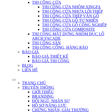
THI CÔNG CỬA
THI CÔNG CỬA NHÔM XINGFA
THI CÔNG CỬA NHỰA LÕI THÉP
THI CÔNG CỬA THÉP VÂN GỖ
THI CÔNG CỬA GỖ TỰ NHIÊN
THI CÔNG CỬA GỖ CÔNG NGHIỆP
THI CÔNG CỬA COMPOSITE
THI CÔNG MẶT DỰNG NHÔM ĐỤC LỖ
ARCH FACADE
THI CÔNG SÀN
THI CÔNG CỔNG, HÀNG RÀO
BÁO GIÁ
BÁO GIÁ THIẾT KẾ
BÁO GIÁ THI CÔNG
BLOG
LIÊN HỆ
TRANG CHỦ
TRUYỀN THÔNG
GIỚI THIỆU
BRANDING
ĐỘI NGŨ, NHÂN SỰ
HỒ SƠ NĂNG LỰC
CHỨNG NHẬN, GIẢI THƯỞNG