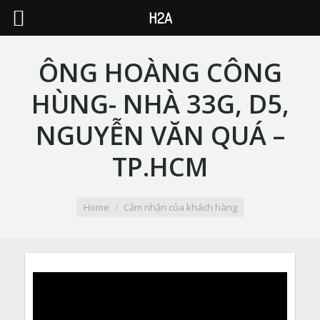
H2A
ÔNG HOÀNG CÔNG
HÙNG- NHÀ 33G, D5,
NGUYỄN VĂN QUÁ –
TP.HCM
You are here:
Home
Cảm nhận của khách hàng