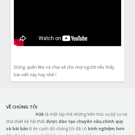
Đừng quên like và chia sẻ cho mọi người nếu thấy
bài viết này hay nhé !
VỀ CHÚNG TÔI
H2A
là một tập thể những kiến trúc sư,kỹ sư và
nhà thiết kế nội thất
đ
ượ
c
đà
o t
ạ
o chuy
ê
n s
â
u,ch
í
nh quy
v
à
b
à
i b
ả
n
.B ên cạnh đó chúng tôi đã có
kinh nghi
ệ
m h
ơ
n