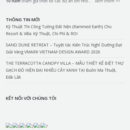
10 n
ă
m
tham gia thiết kế các dự án lớn nhỏ…
xem thêm >>
THÔNG TIN MỚI
Kỹ Thuật Thi Công Tường Đất Nện (Rammed Earth) Cho
Resort & Villa: Kỹ Thuật, Chi Phí & ROI
SAND DUNE RETREAT – Tuyệt tác Kiến Trúc Nghỉ Dưỡng Đạt
Giải Vàng VMARK VIETNAM DESIGN AWARD 2026
THE TERRACOTTA CANOPY VILLA – MẪU THIẾT KẾ BIỆT THỰ
GẠCH ĐỎ HIỆN ĐẠI NHIỀU CÂY XANH TẠI Buôn Ma Thuột,
Đắk Lắk
KẾT NỐI VỚI CHÚNG TÔI
Find us on: