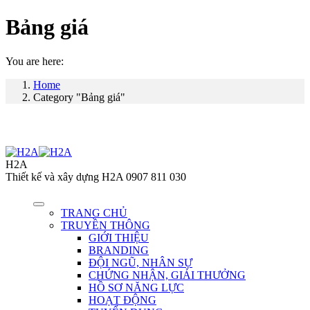
Bảng giá
You are here:
Home
Category "Bảng giá"
H2A
Thiết kế và xây dựng H2A 0907 811 030
TRANG CHỦ
TRUYỀN THÔNG
GIỚI THIỆU
BRANDING
ĐỘI NGŨ, NHÂN SỰ
CHỨNG NHẬN, GIẢI THƯỞNG
HỒ SƠ NĂNG LỰC
HOẠT ĐỘNG