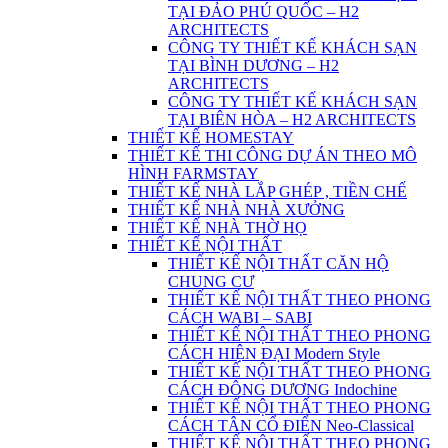
TẠI ĐẢO PHÚ QUỐC – H2
ARCHITECTS
CÔNG TY THIẾT KẾ KHÁCH SẠN
TẠI BÌNH DƯƠNG – H2
ARCHITECTS
CÔNG TY THIẾT KẾ KHÁCH SẠN
TẠI BIÊN HÒA – H2 ARCHITECTS
THIẾT KẾ HOMESTAY
THIẾT KẾ THI CÔNG DỰ ÁN THEO MÔ
HÌNH FARMSTAY
THIẾT KẾ NHÀ LẮP GHÉP , TIỀN CHẾ
THIẾT KẾ NHÀ NHÀ XƯỞNG
THIẾT KẾ NHÀ THỜ HỌ
THIẾT KẾ NỘI THẤT
THIẾT KẾ NỘI THẤT CĂN HỘ
CHUNG CƯ
THIẾT KẾ NỘI THẤT THEO PHONG
CÁCH WABI – SABI
THIẾT KẾ NỘI THẤT THEO PHONG
CÁCH HIỆN ĐẠI Modern Style
THIẾT KẾ NỘI THẤT THEO PHONG
CÁCH ĐÔNG DƯƠNG Indochine
THIẾT KẾ NỘI THẤT THEO PHONG
CÁCH TÂN CỔ ĐIỂN Neo-Classical
THIẾT KẾ NỘI THẤT THEO PHONG