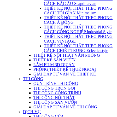
CÁCH BẮC ÂU Scandinavian
THIẾT KẾ NỘI THẤT THEO PHONG
CÁCH TỐI GIẢN Minimalism
THIẾT KẾ NỘI THẤT THEO PHONG
CÁCH Á ĐÔNG
THIẾT KẾ NỘI THẤT THEO PHONG
CÁCH CÔNG NGHIỆP Industrial Style
THIẾT KẾ NỘI THẤT THEO PHONG
CÁCH VINTAGE
THIẾT KẾ NỘI THẤT THEO PHONG
CÁCH CHIẾT TRUNG Eclectic style
THIẾT KẾ NỘI THẤT VĂN PHÒNG
THIẾT KẾ SÂN VƯỜN
LÀM FILM 3D DỰ ÁN
PHÒNG THIẾT KẾ THUÊ NGOÀI
GIẢI ĐÁP TƯ VẤN VỀ THIẾT KẾ
THI CÔNG
QUY TRÌNH THI CÔNG
THI CÔNG TRỌN GÓI
THI CÔNG CÔNG TRÌNH
THI CÔNG NỘI THẤT
THI CÔNG SÂN VƯỜN
GIẢI ĐÁP TƯ VẤN VỀ THI CÔNG
DỊCH VỤ
THI CÔNG CỬA