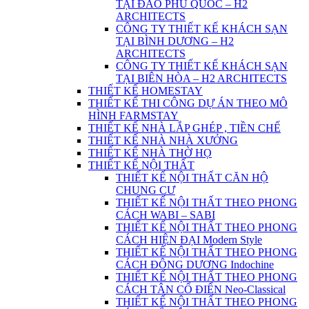
TẠI ĐẢO PHÚ QUỐC – H2
ARCHITECTS
CÔNG TY THIẾT KẾ KHÁCH SẠN
TẠI BÌNH DƯƠNG – H2
ARCHITECTS
CÔNG TY THIẾT KẾ KHÁCH SẠN
TẠI BIÊN HÒA – H2 ARCHITECTS
THIẾT KẾ HOMESTAY
THIẾT KẾ THI CÔNG DỰ ÁN THEO MÔ
HÌNH FARMSTAY
THIẾT KẾ NHÀ LẮP GHÉP , TIỀN CHẾ
THIẾT KẾ NHÀ NHÀ XƯỞNG
THIẾT KẾ NHÀ THỜ HỌ
THIẾT KẾ NỘI THẤT
THIẾT KẾ NỘI THẤT CĂN HỘ
CHUNG CƯ
THIẾT KẾ NỘI THẤT THEO PHONG
CÁCH WABI – SABI
THIẾT KẾ NỘI THẤT THEO PHONG
CÁCH HIỆN ĐẠI Modern Style
THIẾT KẾ NỘI THẤT THEO PHONG
CÁCH ĐÔNG DƯƠNG Indochine
THIẾT KẾ NỘI THẤT THEO PHONG
CÁCH TÂN CỔ ĐIỂN Neo-Classical
THIẾT KẾ NỘI THẤT THEO PHONG