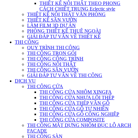
THIẾT KẾ NỘI THẤT THEO PHONG
CÁCH CHIẾT TRUNG Eclectic style
THIẾT KẾ NỘI THẤT VĂN PHÒNG
THIẾT KẾ SÂN VƯỜN
LÀM FILM 3D DỰ ÁN
PHÒNG THIẾT KẾ THUÊ NGOÀI
GIẢI ĐÁP TƯ VẤN VỀ THIẾT KẾ
THI CÔNG
QUY TRÌNH THI CÔNG
THI CÔNG TRỌN GÓI
THI CÔNG CÔNG TRÌNH
THI CÔNG NỘI THẤT
THI CÔNG SÂN VƯỜN
GIẢI ĐÁP TƯ VẤN VỀ THI CÔNG
DỊCH VỤ
THI CÔNG CỬA
THI CÔNG CỬA NHÔM XINGFA
THI CÔNG CỬA NHỰA LÕI THÉP
THI CÔNG CỬA THÉP VÂN GỖ
THI CÔNG CỬA GỖ TỰ NHIÊN
THI CÔNG CỬA GỖ CÔNG NGHIỆP
THI CÔNG CỬA COMPOSITE
THI CÔNG MẶT DỰNG NHÔM ĐỤC LỖ ARCH
FACADE
THI CÔNG SÀN