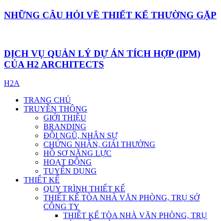
NHỮNG CÂU HỎI VỀ THIẾT KẾ THƯỜNG GẶP
DỊCH VỤ QUẢN LÝ DỰ ÁN TÍCH HỢP (IPM)
CỦA H2 ARCHITECTS
H2A
TRANG CHỦ
TRUYỀN THÔNG
GIỚI THIỆU
BRANDING
ĐỘI NGŨ, NHÂN SỰ
CHỨNG NHẬN, GIẢI THƯỞNG
HỒ SƠ NĂNG LỰC
HOẠT ĐỘNG
TUYỂN DỤNG
THIẾT KẾ
QUY TRÌNH THIẾT KẾ
THIẾT KẾ TÒA NHÀ VĂN PHÒNG, TRỤ SỞ
CÔNG TY
THIẾT KẾ TÒA NHÀ VĂN PHÒNG, TRỤ