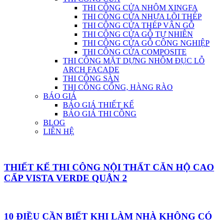
THI CÔNG CỬA NHÔM XINGFA
THI CÔNG CỬA NHỰA LÕI THÉP
THI CÔNG CỬA THÉP VÂN GỖ
THI CÔNG CỬA GỖ TỰ NHIÊN
THI CÔNG CỬA GỖ CÔNG NGHIỆP
THI CÔNG CỬA COMPOSITE
THI CÔNG MẶT DỰNG NHÔM ĐỤC LỖ
ARCH FACADE
THI CÔNG SÀN
THI CÔNG CỔNG, HÀNG RÀO
BÁO GIÁ
BÁO GIÁ THIẾT KẾ
BÁO GIÁ THI CÔNG
BLOG
LIÊN HỆ
THIẾT KẾ THI CÔNG NỘI THẤT CĂN HỘ CAO
CẤP VISTA VERDE QUẬN 2
10 ĐIỀU CẦN BIẾT KHI LÀM NHÀ KHÔNG CÓ