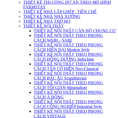
THIẾT KẾ THI CÔNG DỰ ÁN THEO MÔ HÌNH
FARMSTAY
THIẾT KẾ NHÀ LẮP GHÉP , TIỀN CHẾ
THIẾT KẾ NHÀ NHÀ XƯỞNG
THIẾT KẾ NHÀ THỜ HỌ
THIẾT KẾ NỘI THẤT
THIẾT KẾ NỘI THẤT CĂN HỘ CHUNG CƯ
THIẾT KẾ NỘI THẤT THEO PHONG
CÁCH WABI – SABI
THIẾT KẾ NỘI THẤT THEO PHONG
CÁCH HIỆN ĐẠI Modern Style
THIẾT KẾ NỘI THẤT THEO PHONG
CÁCH ĐÔNG DƯƠNG Indochine
THIẾT KẾ NỘI THẤT THEO PHONG
CÁCH TÂN CỔ ĐIỂN Neo-Classical
THIẾT KẾ NỘI THẤT THEO PHONG
CÁCH BẮC ÂU Scandinavian
THIẾT KẾ NỘI THẤT THEO PHONG
CÁCH TỐI GIẢN Minimalism
THIẾT KẾ NỘI THẤT THEO PHONG
CÁCH Á ĐÔNG
THIẾT KẾ NỘI THẤT THEO PHONG
CÁCH CÔNG NGHIỆP Industrial Style
THIẾT KẾ NỘI THẤT THEO PHONG
CÁCH VINTAGE