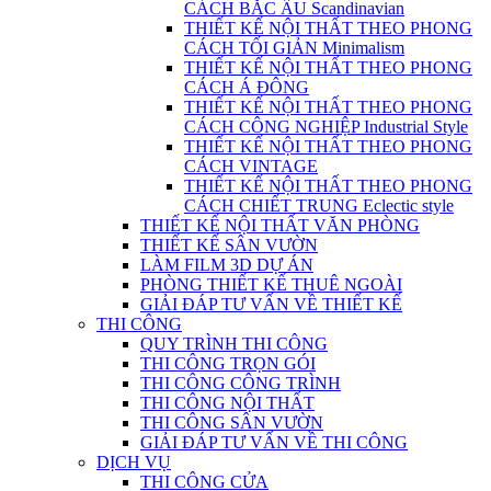
CÁCH BẮC ÂU Scandinavian
THIẾT KẾ NỘI THẤT THEO PHONG
CÁCH TỐI GIẢN Minimalism
THIẾT KẾ NỘI THẤT THEO PHONG
CÁCH Á ĐÔNG
THIẾT KẾ NỘI THẤT THEO PHONG
CÁCH CÔNG NGHIỆP Industrial Style
THIẾT KẾ NỘI THẤT THEO PHONG
CÁCH VINTAGE
THIẾT KẾ NỘI THẤT THEO PHONG
CÁCH CHIẾT TRUNG Eclectic style
THIẾT KẾ NỘI THẤT VĂN PHÒNG
THIẾT KẾ SÂN VƯỜN
LÀM FILM 3D DỰ ÁN
PHÒNG THIẾT KẾ THUÊ NGOÀI
GIẢI ĐÁP TƯ VẤN VỀ THIẾT KẾ
THI CÔNG
QUY TRÌNH THI CÔNG
THI CÔNG TRỌN GÓI
THI CÔNG CÔNG TRÌNH
THI CÔNG NỘI THẤT
THI CÔNG SÂN VƯỜN
GIẢI ĐÁP TƯ VẤN VỀ THI CÔNG
DỊCH VỤ
THI CÔNG CỬA