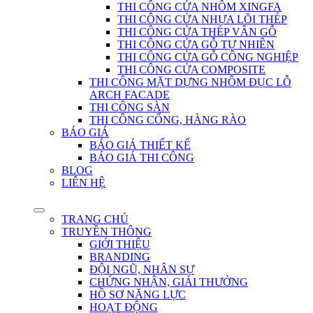
THI CÔNG CỬA NHÔM XINGFA
THI CÔNG CỬA NHỰA LÕI THÉP
THI CÔNG CỬA THÉP VÂN GỖ
THI CÔNG CỬA GỖ TỰ NHIÊN
THI CÔNG CỬA GỖ CÔNG NGHIỆP
THI CÔNG CỬA COMPOSITE
THI CÔNG MẶT DỰNG NHÔM ĐỤC LỖ
ARCH FACADE
THI CÔNG SÀN
THI CÔNG CỔNG, HÀNG RÀO
BÁO GIÁ
BÁO GIÁ THIẾT KẾ
BÁO GIÁ THI CÔNG
BLOG
LIÊN HỆ
TRANG CHỦ
TRUYỀN THÔNG
GIỚI THIỆU
BRANDING
ĐỘI NGŨ, NHÂN SỰ
CHỨNG NHẬN, GIẢI THƯỞNG
HỒ SƠ NĂNG LỰC
HOẠT ĐỘNG