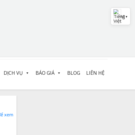
VI
▾
DỊCH VỤ
BÁO GIÁ
BLOG
LIÊN HỆ
để xem