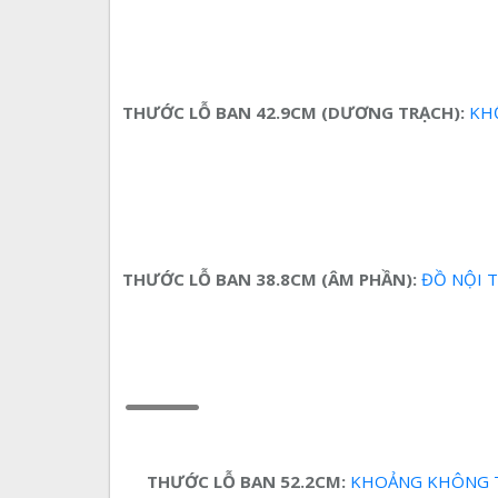
THƯỚC LỖ BAN 42.9CM (DƯƠNG TRẠCH):
KHỐI
THƯỚC LỖ BAN 38.8CM (ÂM PHẦN):
ĐỒ NỘI TH
THƯỚC LỖ BAN 52.2CM:
KHOẢNG KHÔNG TH