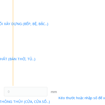
 XÂY DỰNG (BẾP, BỆ, BẬC...)
ẤT (BÀN THỜ, TỦ...)
mm
Kéo thước hoặc nhập số để 
ÔNG THỦY (CỬA, CỬA SỔ...)