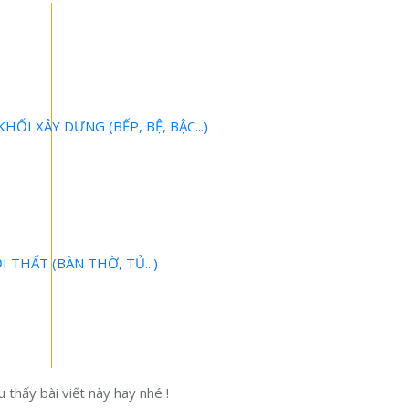
HỐI XÂY DỰNG (BẾP, BỆ, BẬC...)
 THẤT (BÀN THỜ, TỦ...)
 thấy bài viết này hay nhé !