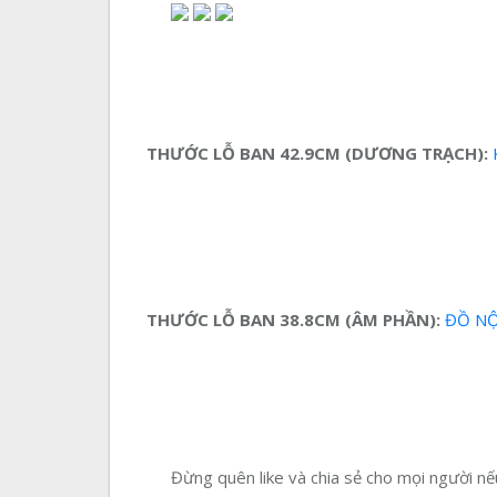
THƯỚC LỖ BAN 42.9CM (DƯƠNG TRẠCH):
K
THƯỚC LỖ BAN 38.8CM (ÂM PHẦN):
ĐỒ NỘI
Đừng quên like và chia sẻ cho mọi người nếu