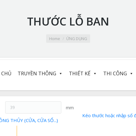
THƯỚC LỖ BAN
Home
ỨNG DỤNG
 CHỦ
TRUYỀN THÔNG
THIẾT KẾ
THI CÔNG
mm
Kéo thước hoặc nhập số 
 THỦY (CỬA, CỬA SỔ...)