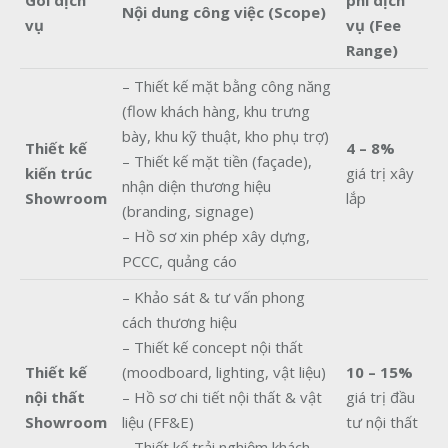
Gói dịch
phí dịch
Nội dung công việc (Scope)
vụ
vụ (Fee
Range)
– Thiết kế mặt bằng công năng
(flow khách hàng, khu trưng
bày, khu kỹ thuật, kho phụ trợ)
Thiết kế
4 – 8%
– Thiết kế mặt tiền (façade),
kiến trúc
giá trị xây
nhận diện thương hiệu
Showroom
lắp
(branding, signage)
– Hồ sơ xin phép xây dựng,
PCCC, quảng cáo
– Khảo sát & tư vấn phong
cách thương hiệu
– Thiết kế concept nội thất
Thiết kế
(moodboard, lighting, vật liệu)
10 – 15%
nội thất
– Hồ sơ chi tiết nội thất & vật
giá trị đầu
Showroom
liệu (FF&E)
tư nội thất
– Thiết kế trải nghiệm khách