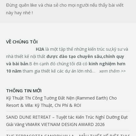
Đừng quên like và chia sẻ cho mọi người nếu thấy bài viết
này hay nhé !
VỀ CHÚNG TÔI
H2A
là một tập thể những kiến trúc sư,kỹ sư và
nhà thiết kế nội thất
đ
ượ
c
đà
o t
ạ
o chuy
ê
n s
â
u,ch
í
nh quy
v
à
b
à
i b
ả
n
.B ên cạnh đó chúng tôi đã có
kinh nghi
ệ
m h
ơ
n
10 n
ă
m
tham gia thiết kế các dự án lớn nhỏ…
xem thêm >>
THÔNG TIN MỚI
Kỹ Thuật Thi Công Tường Đất Nện (Rammed Earth) Cho
Resort & Villa: Kỹ Thuật, Chi Phí & ROI
SAND DUNE RETREAT – Tuyệt tác Kiến Trúc Nghỉ Dưỡng Đạt
Giải Vàng VMARK VIETNAM DESIGN AWARD 2026