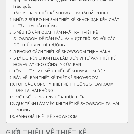
giúp bạn kiến tạo không gian kinh doanh độc đáo và
hiệu quả.
TẠI SAO NÊN THIẾT KẾ SHOWROOM TẠI HẢI PHÒNG
NHỮNG RỦI RO KHI SẢN THIẾT KẾ KHÁCH SẠN KÉM CHẤT
LƯỢNG TẠI HẢI PHÒNG
5 YẾU TỐ CẦN QUAN TÂM NHẤT KHI THIẾT KẾ
SHOWROOM ĐỂ DẪN ĐẦU VÀ VƯỢT TRỘI SO VỚI CÁC
ĐỐI THỦ TRÊN THỊ TRƯỜNG
5 PHONG CÁCH THIẾT KẾ SHOWROOM THỊNH HÀNH
5 LÝ DO NÊN CHỌN H2A LÀM ĐƠN VỊ TƯ VẤN THIẾT KẾ
HOMESTAY CHO CÔNG TY CỦA BẠN
TỔNG HỢP CÁC MẪU THIẾT KẾ SHOWROOM ĐẸP
BẢN VẼ, BẢN THIẾT KẾ THIẾT KẾ SHOWROOM
TOP CÁC CÔNG TY THIẾT KẾ THI CÔNG SHOWROOM
ĐẸP TẠI HẢI PHÒNG
MỘT SỐ CÔNG TRÌNH ĐÃ THỰC HIỆN
QUY TRÌNH LÀM VIỆC KHI THIẾT KẾ SHOWROOM TẠI HẢI
PHÒNG
BẢNG GIÁ THIẾT KẾ SHOWROOM
GIỚI THIỆU VỀ THIẾT KẾ