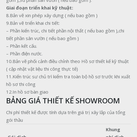
gồm ),3d phần sân vườn ( nếu bao gồm ).
Giai đoạn triển khai kỹ thuật:
8.Bản vẽ xin phép xây dựng ( nếu bao gồm )
9.Bản vẽ triển khai chi tiết:
– Phần kiến trúc, chi tiết phần nội thất ( nếu bao gồm ),chi
tiết phần sân vườn ( nếu bao gồm )
– Phần kết cấu.
– Phần điện nước.
10.Bản vẽ phối cảnh điều chỉnh theo Hồ sơ thiết kế kỹ thuật
( cập nhật vật liệu thi công thực tế)
11.Kiến trúc sư chủ trì kiểm tra toàn bộ hồ sơ trước khi xuất
hồ sơ thi công
12.In hồ sơ bàn giao
BẢNG GIÁ THIẾT KẾ SHOWROOM
Chi phí thiết kế được tính dựa trên giá trị xây lắp của tổng
gói thầu
Khung