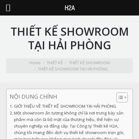
H2A
THIẾT KẾ SHOWROOM
TẠI HẢI PHÒNG
You are here:
Home
THIẾT KẾ
THIẾT KẾ SHOWROOM
THIẾT KẾ SHOWROOM TẠI HẢI PHÒNG
NỘI DUNG CHÍNH
GIỚI THIỆU VỀ THIẾT KẾ SHOWROOM TẠI HẢI PHÒNG
Một showroom ấn tượng không chỉ là nơi trưng bày sản
phẩm mà còn là bộ mặt của thương hiệu, thể hiện sự
chuyên nghiệp và đẳng cấp. Tại Công ty Thiết kế H2A,
chúng tôi mang đến dịch vụ thiết kế showroom trọn gói,