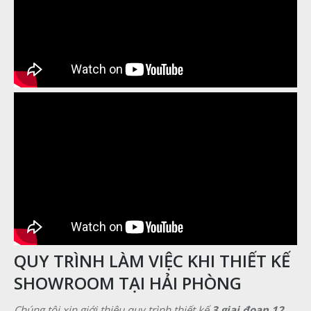
QUY TRÌNH LÀM VIỆC KHI THIẾT KẾ
SHOWROOM TẠI HẢI PHÒNG
Chúng
tôi
xin
giới
thiệu
quy
trình
thiết
kế
3 giai đoạn,12