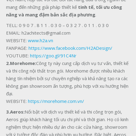
mang đến những giải pháp thiết kế
tinh tế, tối ưu công
năng và mang đậm bản sắc địa phương
.
TELL: 0 9 0 7 . 8 1 1 . 0 3 0 – 0 3 2 7 . 0 1 1 . 0 3 0
EMAIL: h2achitects@gmail.com
WEBSITE:
www.h2a.vn
FANPAGE:
https://www.facebook.com/H2ADesign/
YOUTUBE:
https://goo.gl/91C4Nr
2.Morehome:
Công ty này cung cấp dịch vụ tư vấn, thiết kế
và thi công nội thất trọn gói. Morehome được nhiều khách
hàng tín nhiệm bởi sự chuyên nghiệp và khả năng tạo ra các
không gian showroom ấn tượng, phù hợp với xu hướng hiện
đại.
WEBSITE:
https://morehome.com.vn/
3.Aeros:
Nổi bật với dịch vụ thiết kế và thi công trọn gói,
Aeros giúp khách hàng tối ưu chi phí và thời gian. Họ có kinh
nghiệm thực hiện nhiều dự án cho các cửa hàng, showroom
với ý tưởng độc đáo và phù hợp xu hướng. Đặc biệt, Aeros