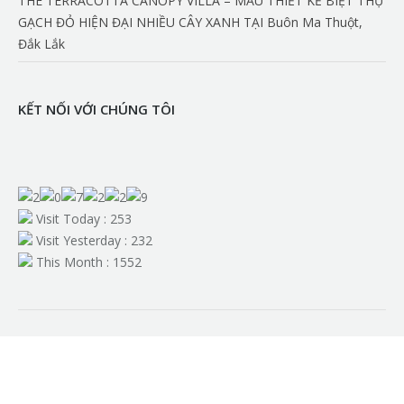
THE TERRACOTTA CANOPY VILLA – MẪU THIẾT KẾ BIỆT THỰ
GẠCH ĐỎ HIỆN ĐẠI NHIỀU CÂY XANH TẠI Buôn Ma Thuột,
Đắk Lắk
KẾT NỐI VỚI CHÚNG TÔI
Find us on:
Visit Today : 253
Visit Yesterday : 232
This Month : 1552