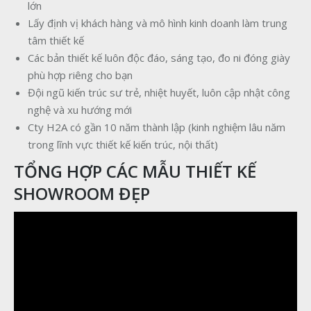
lớn
Lấy định vị khách hàng và mô hình kinh doanh làm trung
tâm thiết kế
Các bản thiết kế luôn độc đáo, sáng tạo, đo ni đóng giày
phù hợp riêng cho bạn
Đội ngũ kiến trúc sư trẻ, nhiệt huyết, luôn cập nhật công
nghệ và xu hướng mới
Cty H2A có gần 10 năm thành lập (kinh nghiệm lâu năm
trong lĩnh vực thiết kế kiến trúc, nội thất)
TỔNG HỢP CÁC MẪU THIẾT KẾ
SHOWROOM ĐẸP