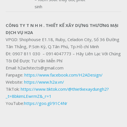
sinh
CÔNG TY T N H H . THIẾT KẾ XÂY DỰNG THƯƠNG MẠI
DỊCH VỤ H2A
VPGD: Shophouse E1.18, Ruby, Celadon City, Số 36 Đường
Tân Thắng, P.Sơn Kỳ, Q.Tân Phú, Tp.Hồ chí Minh
Đt: 0907 811 030 – 0914047773 – Hãy Liên Lạc Với Chúng
Tôi Để Được Tư Vấn Miễn Phí
Email: h2achitects@gmail.com
Fanpage:
https://www.facebook.com/H2ADesign/
Website:
https://www.h2a.vn/
TikTok:
https://www.tiktok.com/@thietkexaydungh2?
_t=8bkimLEwrmZ&_r=1
YouTube:
https://goo.gl/91C4Nr