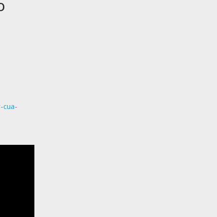
O
-cua-