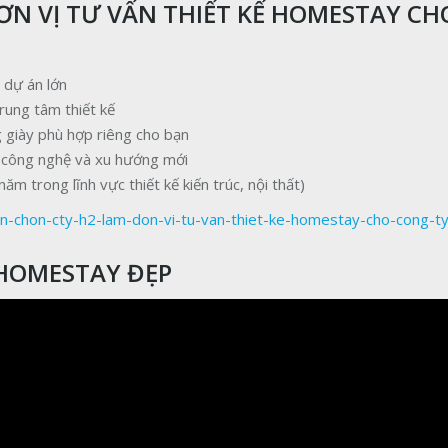
ƠN VỊ TƯ VẤN THIẾT KẾ HOMESTAY CH
u dự án lớn
rung tâm thiết kế
g giày phù hợp riêng cho bạn
ật công nghệ và xu hướng mới
m trong lĩnh vực thiết kế kiến trúc, nội thất)
en-chon-cty-h2-lam-don-vi-tu-van-thiet-ke-homestay-cho-cong-ty
 HOMESTAY ĐẸP