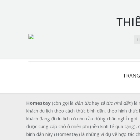
THI
You are here:
H
TRANG
Homestay
(còn gọi là
dân túc
hay
tá túc nhà dân
) là
khách du lịch theo cách thức bình dân, theo hình thức 
khách đang đi du lịch có nhu cầu dừng chân nghỉ ngơi
được cung cấp chỗ ở miễn phí (nền kinh tế quà tặng), đổi
bình dân này (Homestay) là những ví dụ về hợp tác chi 