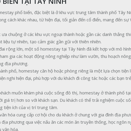
BIẾN TẠI TÂY NINH
omestay phổ biến, đặc biệt là ở khu vực trung tâm thành phố Tây Ni
 cách khác nhau, từ hiện đại, tối giản đến cổ điển, mang đến sự t
c ưa chuộng ở các khu vực ngoại thành hoặc gần các danh thắng thi
liệu tự nhiên, tạo cảm giác gần gũi với thiên nhiên.
t đai rộng lớn, một số homestay tại Tây Ninh đã kết hợp với mô hìn
tham gia các hoạt động nông nghiệp như làm vườn, thu hoạch nông
ống địa phương.
ành phố, homestay căn hộ hoặc phòng riêng là một lựa chọn tiện lợ
ện nghi hiện đại, phù hợp với du khách đi công tác hoặc các bạn t
khách muốn khám phá cuộc sống đô thị, homestay ở thành phố tại
i giá trị hơn so với khách sạn. Du khách có thể trải nghiệm cuộc số
iện ích của vị trí trung tâm.
ăn hóa cung cấp cơ hội cho du khách ở chung với gia đình địa ph
 địa phương qua việc nấu ăn các món ăn truyền thống, học ngôn n
u văn hóa.