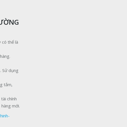
RƯỜNG
 có thể là
 hàng.
ả. Sử dụng
ng tắm,
tài chính
h hàng mới.
hinh-