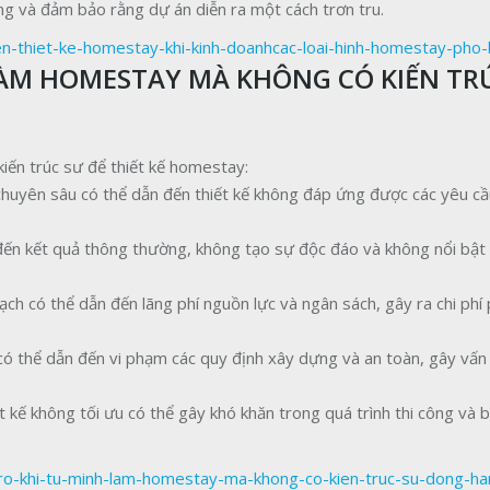
động và đảm bảo rằng dự án diễn ra một cách trơn tru.
nen-thiet-ke-homestay-khi-kinh-doanhcac-loai-hinh-homestay-pho-
LÀM HOMESTAY MÀ KHÔNG CÓ KIẾN TR
kiến trúc sư để thiết kế homestay:
 chuyên sâu có thể dẫn đến thiết kế không đáp ứng được các yêu c
n đến kết quả thông thường, không tạo sự độc đáo và không nổi bật 
oạch có thể dẫn đến lãng phí nguồn lực và ngân sách, gây ra chi phí 
 có thể dẫn đến vi phạm các quy định xây dựng và an toàn, gây vấn
ết kế không tối ưu có thể gây khó khăn trong quá trình thi công và b
-ro-khi-tu-minh-lam-homestay-ma-khong-co-kien-truc-su-dong-ha