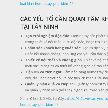
loai-hinh-homestay-pho-bien-2/
CÁC YẾU TỐ CẦN QUAN TÂM K
TẠI TÂY NINH
Tạo trải nghiệm độc đáo
: Homestay cần phải có 
trong thiết kế nội thất, vị trí độc đáo, hoặc trải 
Chăm sóc khách hàng xuất sắc
: Tạo ra dịch vụ
Phản hồi nhanh chóng, đáp ứng các yêu cầu đặc biệ
Thiết kế nội thất và không gian
: Thiết kế nội 
màu sắc, trang trí và thiết kế không gian để tạo cả
Tiện ích và tiện nghi
: Đảm bảo rằng homestay được
wifi, điều hòa nhiệt độ, và các tiện ích khác. Điều 
Quản lý hiệu quả và tiếp thị
: Quản lý homestay m
và quản lý nhân viên (nếu có). Ngoài ra, thực hiện
Xem rõ hơn bài viết tại đây :
https://h2a.vn/cac-yeu-t
homestay-pho-bien-4/