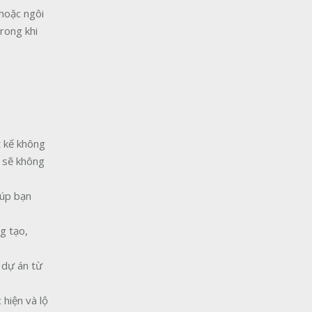
 hoặc ngôi
rong khi
t kế không
 sẽ không
iúp bạn
g tạo,
o dự án từ
 hiện và lộ