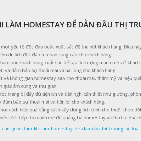
HI LÀM HOMESTAY ĐỂ DẪN ĐẦU THỊ T
một yếu tố độc đáo hoặc xuất sắc để thu hút khách hàng. Điều này
nghiệm du lịch độc đáo mà bạn cung cấp cho khách hàng.
 chăm sóc khách hàng xuất sắc để tạo ấn tượng mạnh mẽ với khách
t, và đảm bảo sự thoải mái và hài lòng cho khách hàng.
thất và không gian homestay sao cho thoải mái, thẩm mỹ và hiệu qu
m giác ấm cúng và thư giãn.
 trang bị đầy đủ tiện ích và tiện nghi cần thiết như giường, phò
này đảm bảo sự thoải mái và tiện lợi cho khách hàng.
ột cách hiệu quả bằng cách xây dựng lịch trình cho thuê, theo dõi 
 chiến lược tiếp thị mạnh mẽ để quảng bá homestay và thu hút khác
o-can-quan-tam-khi-lam-homestay-de-dan-dau-thi-truongcac-loai-