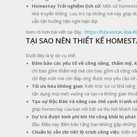
Homestay Trải nghiệm lịch sử:
Một số homestay đ
nhà truyền thống. Lưu trú tại những nơi này giúp d
vẫn tận hưởng tiện nghi hiện đại
Xem rõ hơn bài viết tại đây :
https://h2a.vn/cac-loai-
TẠI SAO NÊN THIẾT KẾ HOMEST
Dưới đây là lý do cụ thể:
Đảm bảo các yếu tố về công năng, thẩm mỹ, k
chỉ bao gồm thẩm mỹ mà còn bao gồm cả công năng
chỉ đẹp mắt mà còn đáp ứng được mọi yêu cầu về an
Tối ưu hóa không gian
: Kiến trúc sư có khả năng
tận dụng mọi mét vuông và tạo ra không gian thoả
Tạo sự Độc Đáo và nâng cao thế cạnh tranh về
giúp homestay của bạn nổi bật và thu hút khách hà
Dự trù được kinh phí khi thi công khỏi bị phát
đầu. Điều này đảm bảo rằng bạn không gặp những ch
Chuẩn bị sẵn chi tiết lộ trình công việc
: Kiến tr