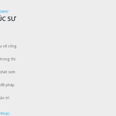
bien/
ÚC SƯ
ầu về công
trong thị
phát sinh
 đề pháp
ảo trì
nhcac-