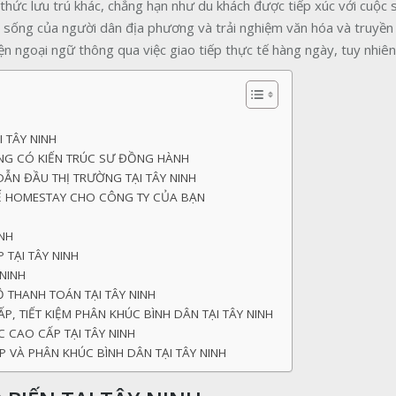
h thức lưu trú khác, chẳng hạn như du khách được tiếp xúc với cuộc
c sống của người dân địa phương và trải nghiệm văn hóa và truyền
iện ngoại ngữ thông qua việc giao tiếp thực tế hàng ngày, tuy nhiên
I TÂY NINH
NG CÓ KIẾN TRÚC SƯ ĐỒNG HÀNH
ẪN ĐẦU THỊ TRƯỜNG TẠI TÂY NINH
KẾ HOMESTAY CHO CÔNG TY CỦA BẠN
INH
 TẠI TÂY NINH
 NINH
Ộ THANH TOÁN TẠI TÂY NINH
P, TIẾT KIỆM PHÂN KHÚC BÌNH DÂN TẠI TÂY NINH
 CAO CẤP TẠI TÂY NINH
 VÀ PHÂN KHÚC BÌNH DÂN TẠI TÂY NINH