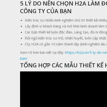
5 LÝ DO NÊN CHỌN H2A LÀM Đ
CÔNG TY CỦA BẠN
Kiến trúc sư nhiều kinh nghiệm chủ trì thiết kế nhiề
Lấy định vị khách hàng và mô hình kinh doanh làm t
Các bản thiết kế luôn độc đáo, sáng tạo, đo ni đón
Đội ngũ kiến trúc sư trẻ, nhiệt huyết, luôn cập nh
Cty H2A có gần 10 năm thành lập (kinh nghiệm lâu nă
Xem rõ hơn bài viết tại đây :
https://h2a.vn/5-ly-do-n
ban/
TỔNG HỢP CÁC MẪU THIẾT KẾ