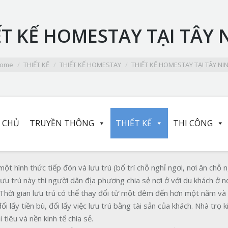
ẾT KẾ HOMESTAY TẠI TÂY 
ome
THIẾT KẾ
THIẾT KẾ HOMESTAY
THIẾT KẾ HOMESTAY TẠI TÂY NI
 CHỦ
TRUYỀN THÔNG
THIẾT KẾ
THI CÔNG
 một hình thức tiếp đón và lưu trú (bố trí chỗ nghỉ ngơi, nơi ăn chỗ 
lưu trú này thì người dân địa phương chia sẻ nơi ở với du khách ở n
. Thời gian lưu trú có thể thay đổi từ một đêm đến hơn một năm và
 lấy tiền bù, đổi lấy việc lưu trú bằng tài sản của khách. Nhà trọ k
tiêu và nền kinh tế chia sẻ.