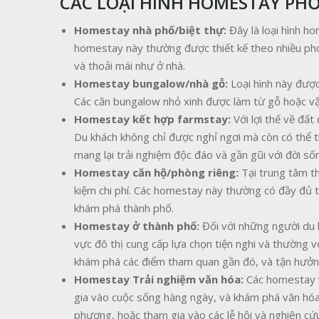
CÁC LOẠI HÌNH HOMESTAY PHỔ 
Homestay nhà phố/biệt thự:
Đây là loại hình h
homestay này thường được thiết kế theo nhiều phong
và thoải mái như ở nhà.
Homestay bungalow/nhà gỗ:
Loại hình này đượ
Các căn bungalow nhỏ xinh được làm từ gỗ hoặc vật 
Homestay kết hợp farmstay:
Với lợi thế về đấ
Du khách không chỉ được nghỉ ngơi mà còn có thể 
mang lại trải nghiệm độc đáo và gần gũi với đời s
Homestay căn hộ/phòng riêng:
Tại trung tâm th
kiệm chi phí. Các homestay này thường có đầy đủ ti
khám phá thành phố.
Homestay ở thành phố:
Đối với những người du 
vực đô thị cung cấp lựa chọn tiện nghi và thường vớ
khám phá các điểm tham quan gần đó, và tận hưởng t
Homestay Trải nghiệm văn hóa:
Các homestay v
gia vào cuộc sống hàng ngày, và khám phá văn hóa
phương, hoặc tham gia vào các lễ hội và nghiên cứ