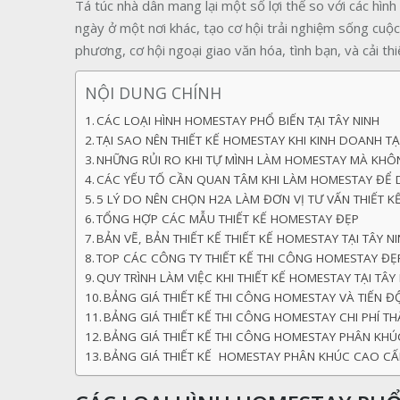
Tá túc nhà dân mang lại một số lợi thế so với các hìn
ngày ở một nơi khác, tạo cơ hội trải nghiệm sống cuộ
phương, cơ hội ngoại giao văn hóa, tình bạn, và cải th
NỘI DUNG CHÍNH
CÁC LOẠI HÌNH HOMESTAY PHỔ BIẾN TẠI TÂY NINH
TẠI SAO NÊN THIẾT KẾ HOMESTAY KHI KINH DOANH TẠ
NHỮNG RỦI RO KHI TỰ MÌNH LÀM HOMESTAY MÀ KHÔ
CÁC YẾU TỐ CẦN QUAN TÂM KHI LÀM HOMESTAY ĐỂ D
5 LÝ DO NÊN CHỌN H2A LÀM ĐƠN VỊ TƯ VẤN THIẾT 
TỔNG HỢP CÁC MẪU THIẾT KẾ HOMESTAY ĐẸP
BẢN VẼ, BẢN THIẾT KẾ THIẾT KẾ HOMESTAY TẠI TÂY N
TOP CÁC CÔNG TY THIẾT KẾ THI CÔNG HOMESTAY ĐẸP
QUY TRÌNH LÀM VIỆC KHI THIẾT KẾ HOMESTAY TẠI TÂY
BẢNG GIÁ THIẾT KẾ THI CÔNG HOMESTAY VÀ TIẾN Đ
BẢNG GIÁ THIẾT KẾ THI CÔNG HOMESTAY CHI PHÍ THẤ
BẢNG GIÁ THIẾT KẾ THI CÔNG HOMESTAY PHÂN KHÚC
BẢNG GIÁ THIẾT KẾ HOMESTAY PHÂN KHÚC CAO CẤP