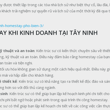
ược thiết lập trong các tòa nhà lịch sử như biệt thự cổ, lâu đài,
u khách trải nghiệm sự quyến rũ và lịch sử của một thời kỳ đã qua t
hinh-homestay-pho-bien-3/
AY KHI KINH DOANH TẠI TÂY NINH
ỹ thuật và an toàn
: Kiến trúc sư có kiến thức chuyên sâu về thiế
, kỹ thuật và an toàn. Điều này đảm bảo rằng homestay của bạn
 toàn và tiện nghi.
 tối ưu hóa không gian sử dụng một cách hiệu quả nhất. Điều này g
i mái và hấp dẫn cho khách hàng.
 thiết kế
: Kiến trúc sư có khả năng tạo ra thiết kế độc đáo và sán
ng hơn so với đối thủ cùng ngành.
 sinh
: Kiến trúc sư có thể giúp bạn lập kế hoạch kinh phí chi tiết ch
i phí bất ngờ hoặc phát sinh trong quá trình thi công homestay.
úc sư có thể giúp bạn lập kế hoạch chi tiết về các công việc cần thực