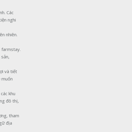
nh. Các
iện nghi
ên nhiên.
h farmstay.
 sản,
i và tiết
rẻ muốn
 các khu
ng đô thị,
ương, tham
gữ địa