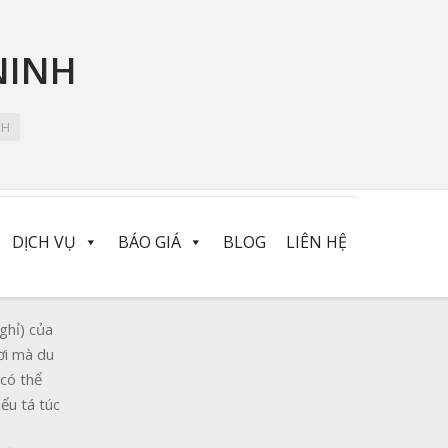
NINH
NH
DỊCH VỤ
BÁO GIÁ
BLOG
LIÊN HỆ
nghỉ) của
ơi mà du
 có thể
iểu tá túc