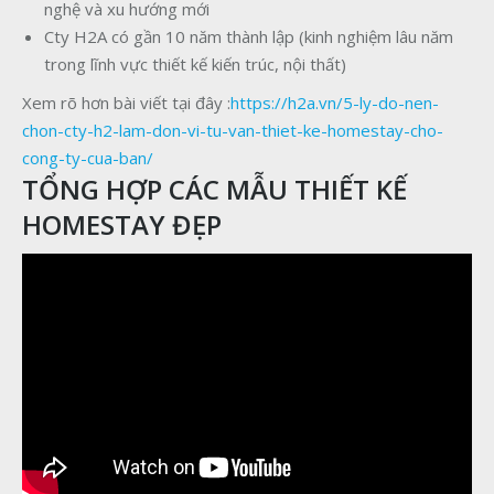
nghệ và xu hướng mới
Cty H2A có gần 10 năm thành lập (kinh nghiệm lâu năm
trong lĩnh vực thiết kế kiến trúc, nội thất)
Xem rõ hơn bài viết tại đây :
https://h2a.vn/5-ly-do-nen-
chon-cty-h2-lam-don-vi-tu-van-thiet-ke-homestay-cho-
cong-ty-cua-ban/
TỔNG HỢP CÁC MẪU THIẾT KẾ
HOMESTAY ĐẸP