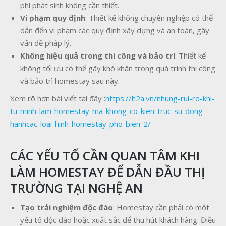
phí phát sinh không cần thiết.
Vi phạm quy định
: Thiết kế không chuyên nghiệp có thể
dẫn đến vi phạm các quy định xây dựng và an toàn, gây
vấn đề pháp lý.
Không hiệu quả trong thi công và bảo trì
: Thiết kế
không tối ưu có thể gây khó khăn trong quá trình thi công
và bảo trì homestay sau này.
Xem rõ hơn bài viết tại đây :
https://h2a.vn/nhung-rui-ro-khi-
tu-minh-lam-homestay-ma-khong-co-kien-truc-su-dong-
hanhcac-loai-hinh-homestay-pho-bien-2/
CÁC YẾU TỐ CẦN QUAN TÂM KHI
LÀM HOMESTAY ĐỂ DẪN ĐẦU THỊ
TRƯỜNG TẠI NGHỆ AN
Tạo trải nghiệm độc đáo
: Homestay cần phải có một
yếu tố độc đáo hoặc xuất sắc để thu hút khách hàng. Điều