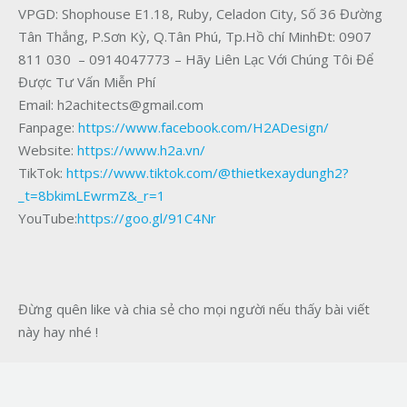
VPGD: Shophouse E1.18, Ruby, Celadon City, Số 36 Đường
Tân Thắng, P.Sơn Kỳ, Q.Tân Phú, Tp.Hồ chí MinhĐt: 0907
811 030 – 0914047773 – Hãy Liên Lạc Với Chúng Tôi Để
Được Tư Vấn Miễn Phí
Email: h2achitects@gmail.com
Fanpage:
https://www.facebook.com/H2ADesign/
Website:
https://www.h2a.vn/
TikTok:
https://www.tiktok.com/@thietkexaydungh2?
_t=8bkimLEwrmZ&_r=1
YouTube:
https://goo.gl/91C4Nr
Đừng quên like và chia sẻ cho mọi người nếu thấy bài viết
này hay nhé !