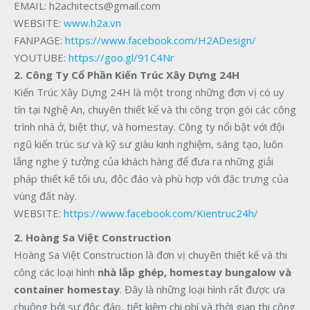
EMAIL: h2achitects@gmail.com
WEBSITE:
www.h2a.vn
FANPAGE:
https://www.facebook.com/H2ADesign/
YOUTUBE:
https://goo.gl/91C4Nr
2.
Công Ty Cổ Phần Kiến Trúc Xây Dựng 24H
Kiến Trúc Xây Dựng 24H là một trong những đơn vị có uy
tín tại Nghệ An, chuyên thiết kế và thi công trọn gói các công
trình nhà ở, biệt thự, và homestay. Công ty nổi bật với đội
ngũ kiến trúc sư và kỹ sư giàu kinh nghiệm, sáng tạo, luôn
lắng nghe ý tưởng của khách hàng để đưa ra những giải
pháp thiết kế tối ưu, độc đáo và phù hợp với đặc trưng của
vùng đất này.
WEBSITE:
https://www.facebook.com/Kientruc24h/
2. Hoàng Sa Việt Construction
Hoàng Sa Việt Construction là đơn vị chuyên thiết kế và thi
công các loại hình
nhà lắp ghép, homestay bungalow và
container homestay
. Đây là những loại hình rất được ưa
chuộng bởi sự độc đáo, tiết kiệm chi phí và thời gian thi công