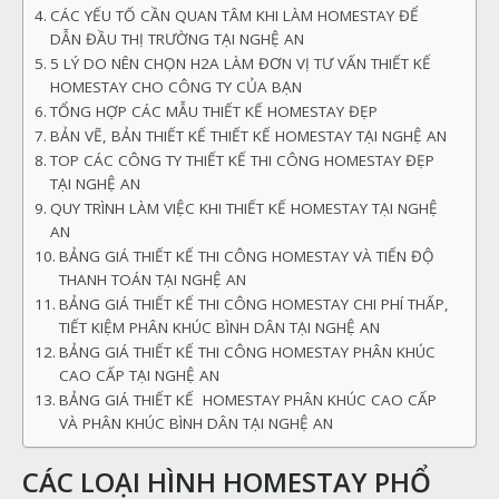
CÁC YẾU TỐ CẦN QUAN TÂM KHI LÀM HOMESTAY ĐỂ
DẪN ĐẦU THỊ TRƯỜNG TẠI NGHỆ AN
5 LÝ DO NÊN CHỌN H2A LÀM ĐƠN VỊ TƯ VẤN THIẾT KẾ
HOMESTAY CHO CÔNG TY CỦA BẠN
TỔNG HỢP CÁC MẪU THIẾT KẾ HOMESTAY ĐẸP
BẢN VẼ, BẢN THIẾT KẾ THIẾT KẾ HOMESTAY TẠI NGHỆ AN
TOP CÁC CÔNG TY THIẾT KẾ THI CÔNG HOMESTAY ĐẸP
TẠI NGHỆ AN
QUY TRÌNH LÀM VIỆC KHI THIẾT KẾ HOMESTAY TẠI NGHỆ
AN
BẢNG GIÁ THIẾT KẾ THI CÔNG HOMESTAY VÀ TIẾN ĐỘ
THANH TOÁN TẠI NGHỆ AN
BẢNG GIÁ THIẾT KẾ THI CÔNG HOMESTAY CHI PHÍ THẤP,
TIẾT KIỆM PHÂN KHÚC BÌNH DÂN TẠI NGHỆ AN
BẢNG GIÁ THIẾT KẾ THI CÔNG HOMESTAY PHÂN KHÚC
CAO CẤP TẠI NGHỆ AN
BẢNG GIÁ THIẾT KẾ HOMESTAY PHÂN KHÚC CAO CẤP
VÀ PHÂN KHÚC BÌNH DÂN TẠI NGHỆ AN
CÁC LOẠI HÌNH HOMESTAY PHỔ