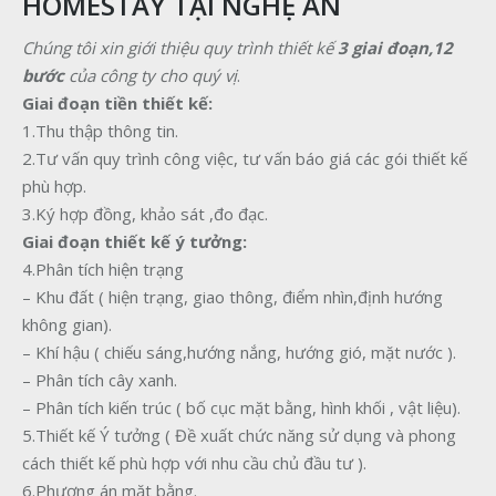
HOMESTAY TẠI NGHỆ AN
Chúng
tôi
xin
giới
thiệu
quy
trình
thiết
kế
3 giai đoạn,12
bước
của
công
ty
cho
quý vị
.
Giai đoạn tiền thiết kế:
1.Thu thập thông tin.
2.Tư vấn quy trình công việc, tư vấn báo giá các gói thiết kế
phù hợp.
3.Ký hợp đồng, khảo sát ,đo đạc.
Giai đoạn thiết kế ý tưởng:
4.Phân tích hiện trạng
– Khu đất ( hiện trạng, giao thông, điểm nhìn,định hướng
không gian).
– Khí hậu ( chiếu sáng,hướng nắng, hướng gió, mặt nước ).
– Phân tích cây xanh.
– Phân tích kiến trúc ( bố cục mặt bằng, hình khối , vật liệu).
5.Thiết kế Ý tưởng ( Đề xuất chức năng sử dụng và phong
cách thiết kế phù hợp với nhu cầu chủ đầu tư ).
6.Phương án mặt bằng.