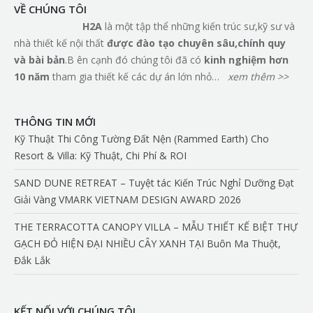
VỀ CHÚNG TÔI
H2A
là một tập thể những kiến trúc sư,kỹ sư và
nhà thiết kế nội thất
đ
ượ
c
đà
o t
ạ
o chuy
ê
n s
â
u,ch
í
nh quy
v
à
b
à
i b
ả
n
.B ên cạnh đó chúng tôi đã có
kinh nghi
ệ
m h
ơ
n
10 n
ă
m
tham gia thiết kế các dự án lớn nhỏ…
xem thêm >>
THÔNG TIN MỚI
Kỹ Thuật Thi Công Tường Đất Nện (Rammed Earth) Cho
Resort & Villa: Kỹ Thuật, Chi Phí & ROI
SAND DUNE RETREAT – Tuyệt tác Kiến Trúc Nghỉ Dưỡng Đạt
Giải Vàng VMARK VIETNAM DESIGN AWARD 2026
THE TERRACOTTA CANOPY VILLA – MẪU THIẾT KẾ BIỆT THỰ
GẠCH ĐỎ HIỆN ĐẠI NHIỀU CÂY XANH TẠI Buôn Ma Thuột,
Đắk Lắk
KẾT NỐI VỚI CHÚNG TÔI