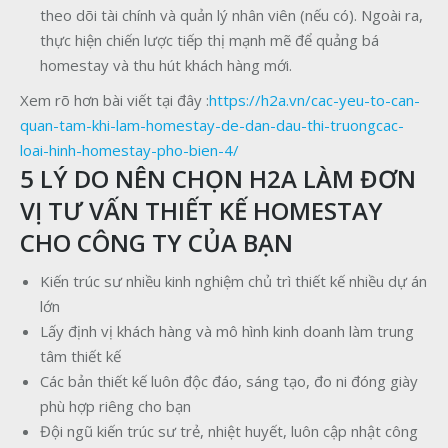
theo dõi tài chính và quản lý nhân viên (nếu có). Ngoài ra,
thực hiện chiến lược tiếp thị mạnh mẽ để quảng bá
homestay và thu hút khách hàng mới.
Xem rõ hơn bài viết tại đây :
https://h2a.vn/cac-yeu-to-can-
quan-tam-khi-lam-homestay-de-dan-dau-thi-truongcac-
loai-hinh-homestay-pho-bien-4/
5 LÝ DO NÊN CHỌN H2A LÀM ĐƠN
VỊ TƯ VẤN THIẾT KẾ HOMESTAY
CHO CÔNG TY CỦA BẠN
Kiến trúc sư nhiều kinh nghiệm chủ trì thiết kế nhiều dự án
lớn
Lấy định vị khách hàng và mô hình kinh doanh làm trung
tâm thiết kế
Các bản thiết kế luôn độc đáo, sáng tạo, đo ni đóng giày
phù hợp riêng cho bạn
Đội ngũ kiến trúc sư trẻ, nhiệt huyết, luôn cập nhật công