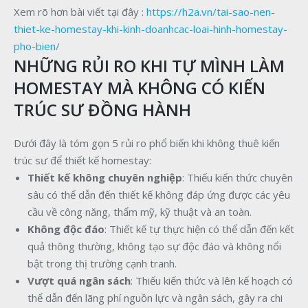
Xem rõ hơn bài viết tại đây :
https://h2a.vn/tai-sao-nen-
thiet-ke-homestay-khi-kinh-doanhcac-loai-hinh-homestay-
pho-bien/
NHỮNG RỦI RO KHI TỰ MÌNH LÀM
HOMESTAY MÀ KHÔNG CÓ KIẾN
TRÚC SƯ ĐỒNG HÀNH
Dưới đây là tóm gọn 5 rủi ro phổ biến khi không thuê kiến
trúc sư để thiết kế homestay:
Thiết kế không chuyên nghiệp
: Thiếu kiến thức chuyên
sâu có thể dẫn đến thiết kế không đáp ứng được các yêu
cầu về công năng, thẩm mỹ, kỹ thuật và an toàn.
Không độc đáo
: Thiết kế tự thực hiện có thể dẫn đến kết
quả thông thường, không tạo sự độc đáo và không nổi
bật trong thị trường cạnh tranh.
Vượt quá ngân sách
: Thiếu kiến thức và lên kế hoạch có
thể dẫn đến lãng phí nguồn lực và ngân sách, gây ra chi