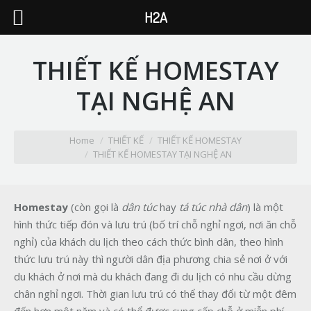
H2A
THIẾT KẾ HOMESTAY
TẠI NGHỆ AN
You are here:
Home
THIẾT KẾ
THIẾT KẾ HOMESTAY
THIẾT KẾ HOMESTAY TẠI NGHỆ AN
Homestay
(còn gọi là
dân túc
hay
tá túc nhà dân
) là một
hình thức tiếp đón và lưu trú (bố trí chỗ nghỉ ngơi, nơi ăn chỗ
nghỉ) của khách du lịch theo cách thức bình dân, theo hình
thức lưu trú này thì người dân địa phương chia sẻ nơi ở với
du khách ở nơi mà du khách đang đi du lịch có nhu cầu dừng
chân nghỉ ngơi. Thời gian lưu trú có thể thay đổi từ một đêm