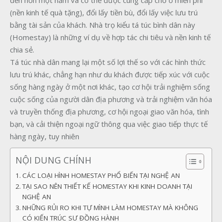
đến hơn một năm và có thể được cung cấp chỗ ở miễn phí
(nền kinh tế quà tặng), đổi lấy tiền bù, đổi lấy việc lưu trú
bằng tài sản của khách. Nhà trọ kiểu tá túc bình dân này
(Homestay) là những ví dụ về hợp tác chi tiêu và nền kinh tế
chia sẻ.
Tá túc nhà dân mang lại một số lợi thế so với các hình thức
lưu trú khác, chẳng hạn như du khách được tiếp xúc với cuộc
sống hàng ngày ở một nơi khác, tạo cơ hội trải nghiệm sống
cuộc sống của người dân địa phương và trải nghiệm văn hóa
và truyền thống địa phương, cơ hội ngoại giao văn hóa, tình
bạn, và cải thiện ngoại ngữ thông qua việc giao tiếp thực tế
hàng ngày, tuy nhiên
NỘI DUNG CHÍNH
CÁC LOẠI HÌNH HOMESTAY PHỔ BIẾN TẠI NGHỆ AN
TẠI SAO NÊN THIẾT KẾ HOMESTAY KHI KINH DOANH TẠI
NGHỆ AN
NHỮNG RỦI RO KHI TỰ MÌNH LÀM HOMESTAY MÀ KHÔNG
CÓ KIẾN TRÚC SƯ ĐỒNG HÀNH