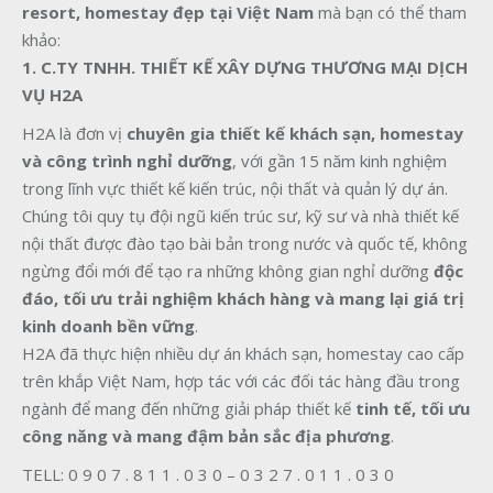
resort, homestay đẹp tại Việt Nam
mà bạn có thể tham
khảo:
1. C.TY TNHH. THIẾT KẾ XÂY DỰNG THƯƠNG MẠI DỊCH
VỤ H2A
H2A là đơn vị
chuyên gia thiết kế khách sạn, homestay
và công trình nghỉ dưỡng
, với gần 15 năm kinh nghiệm
trong lĩnh vực thiết kế kiến trúc, nội thất và quản lý dự án.
Chúng tôi quy tụ đội ngũ kiến trúc sư, kỹ sư và nhà thiết kế
nội thất được đào tạo bài bản trong nước và quốc tế, không
ngừng đổi mới để tạo ra những không gian nghỉ dưỡng
độc
đáo, tối ưu trải nghiệm khách hàng và mang lại giá trị
kinh doanh bền vững
.
H2A đã thực hiện nhiều dự án khách sạn, homestay cao cấp
trên khắp Việt Nam, hợp tác với các đối tác hàng đầu trong
ngành để mang đến những giải pháp thiết kế
tinh tế, tối ưu
công năng và mang đậm bản sắc địa phương
.
TELL: 0 9 0 7 . 8 1 1 . 0 3 0 – 0 3 2 7 . 0 1 1 . 0 3 0