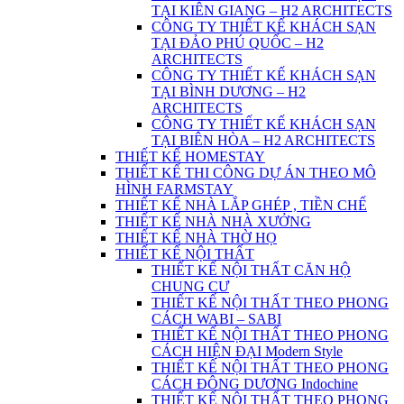
TẠI KIÊN GIANG – H2 ARCHITECTS
CÔNG TY THIẾT KẾ KHÁCH SẠN
TẠI ĐẢO PHÚ QUỐC – H2
ARCHITECTS
CÔNG TY THIẾT KẾ KHÁCH SẠN
TẠI BÌNH DƯƠNG – H2
ARCHITECTS
CÔNG TY THIẾT KẾ KHÁCH SẠN
TẠI BIÊN HÒA – H2 ARCHITECTS
THIẾT KẾ HOMESTAY
THIẾT KẾ THI CÔNG DỰ ÁN THEO MÔ
HÌNH FARMSTAY
THIẾT KẾ NHÀ LẮP GHÉP , TIỀN CHẾ
THIẾT KẾ NHÀ NHÀ XƯỞNG
THIẾT KẾ NHÀ THỜ HỌ
THIẾT KẾ NỘI THẤT
THIẾT KẾ NỘI THẤT CĂN HỘ
CHUNG CƯ
THIẾT KẾ NỘI THẤT THEO PHONG
CÁCH WABI – SABI
THIẾT KẾ NỘI THẤT THEO PHONG
CÁCH HIỆN ĐẠI Modern Style
THIẾT KẾ NỘI THẤT THEO PHONG
CÁCH ĐÔNG DƯƠNG Indochine
THIẾT KẾ NỘI THẤT THEO PHONG