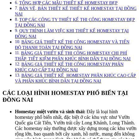
TỔNG HỢP CÁC MẪU THIẾT KẾ HOMESTAY ĐẸP
BẢN VẼ, BẢN THIẾT KẾ THIẾT KẾ HOMESTAY TẠI ĐỒNG
NAI
TOP CÁC CÔNG TY THIẾT KẾ THI CÔNG HOMESTAY ĐẸP
TẠI ĐỒNG NAI
QUY TRÌNH LÀM VIỆC KHI THIẾT KẾ HOMESTAY TẠI
ĐỒNG NAI
BẢNG GIÁ THIẾT KẾ THI CÔNG HOMESTAY VÀ TIẾN
ĐỘ THANH TOÁN TẠI ĐỒNG NAI
BẢNG GIÁ THIẾT KẾ THI CÔNG HOMESTAY CHI PHÍ
THẤP, TIẾT KIỆM PHÂN KHÚC BÌNH DÂN TẠI ĐỒNG NAI
BẢNG GIÁ THIẾT KẾ THI CÔNG HOMESTAY PHÂN
KHÚC CAO CẤP TẠI ĐỒNG NAI
BẢNG GIÁ THIẾT KẾ HOMESTAY PHÂN KHÚC CAO CẤP
VÀ PHÂN KHÚC BÌNH DÂN TẠI ĐỒNG NAI
CÁC LOẠI HÌNH HOMESTAY PHỔ BIẾN TẠI
ĐỒNG NAI
Homestay miệt vườn và sinh thái:
Đây là loại hình
homestay phổ biến nhất, đặc biệt ở các khu vực như Vườn
Quốc gia Cát Tiên, Vườn trái cây Long Khánh, Long Thành.
Các homestay này thường được xây dựng trong các khu vườn
rộng lớn, bao quanh bởi cây xanh, hồ nước, mang đến không