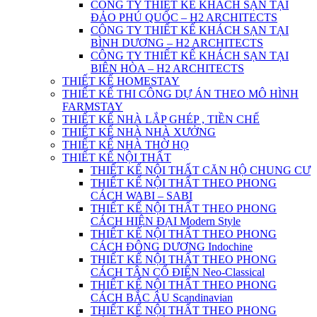
CÔNG TY THIẾT KẾ KHÁCH SẠN TẠI
ĐẢO PHÚ QUỐC – H2 ARCHITECTS
CÔNG TY THIẾT KẾ KHÁCH SẠN TẠI
BÌNH DƯƠNG – H2 ARCHITECTS
CÔNG TY THIẾT KẾ KHÁCH SẠN TẠI
BIÊN HÒA – H2 ARCHITECTS
THIẾT KẾ HOMESTAY
THIẾT KẾ THI CÔNG DỰ ÁN THEO MÔ HÌNH
FARMSTAY
THIẾT KẾ NHÀ LẮP GHÉP , TIỀN CHẾ
THIẾT KẾ NHÀ NHÀ XƯỞNG
THIẾT KẾ NHÀ THỜ HỌ
THIẾT KẾ NỘI THẤT
THIẾT KẾ NỘI THẤT CĂN HỘ CHUNG CƯ
THIẾT KẾ NỘI THẤT THEO PHONG
CÁCH WABI – SABI
THIẾT KẾ NỘI THẤT THEO PHONG
CÁCH HIỆN ĐẠI Modern Style
THIẾT KẾ NỘI THẤT THEO PHONG
CÁCH ĐÔNG DƯƠNG Indochine
THIẾT KẾ NỘI THẤT THEO PHONG
CÁCH TÂN CỔ ĐIỂN Neo-Classical
THIẾT KẾ NỘI THẤT THEO PHONG
CÁCH BẮC ÂU Scandinavian
THIẾT KẾ NỘI THẤT THEO PHONG