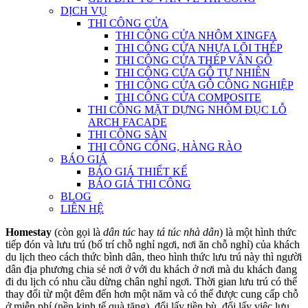
DỊCH VỤ
THI CÔNG CỬA
THI CÔNG CỬA NHÔM XINGFA
THI CÔNG CỬA NHỰA LÕI THÉP
THI CÔNG CỬA THÉP VÂN GỖ
THI CÔNG CỬA GỖ TỰ NHIÊN
THI CÔNG CỬA GỖ CÔNG NGHIỆP
THI CÔNG CỬA COMPOSITE
THI CÔNG MẶT DỰNG NHÔM ĐỤC LỖ
ARCH FACADE
THI CÔNG SÀN
THI CÔNG CỔNG, HÀNG RÀO
BÁO GIÁ
BÁO GIÁ THIẾT KẾ
BÁO GIÁ THI CÔNG
BLOG
LIÊN HỆ
Homestay
(còn gọi là
dân túc
hay
tá túc nhà dân
) là một hình thức
tiếp đón và lưu trú (bố trí chỗ nghỉ ngơi, nơi ăn chỗ nghỉ) của khách
du lịch theo cách thức bình dân, theo hình thức lưu trú này thì người
dân địa phương chia sẻ nơi ở với du khách ở nơi mà du khách đang
đi du lịch có nhu cầu dừng chân nghỉ ngơi. Thời gian lưu trú có thể
thay đổi từ một đêm đến hơn một năm và có thể được cung cấp chỗ
ở miễn phí (nền kinh tế quà tặng), đổi lấy tiền bù, đổi lấy việc lưu