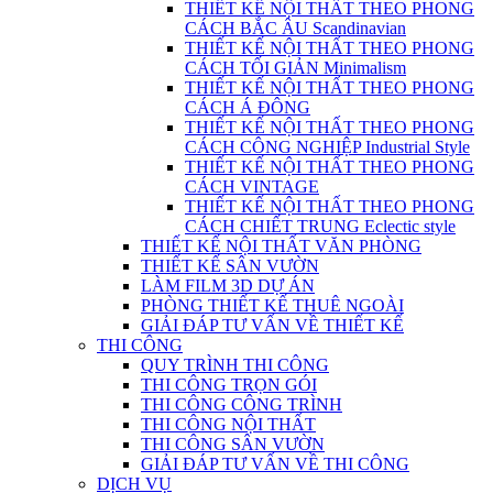
THIẾT KẾ NỘI THẤT THEO PHONG
CÁCH BẮC ÂU Scandinavian
THIẾT KẾ NỘI THẤT THEO PHONG
CÁCH TỐI GIẢN Minimalism
THIẾT KẾ NỘI THẤT THEO PHONG
CÁCH Á ĐÔNG
THIẾT KẾ NỘI THẤT THEO PHONG
CÁCH CÔNG NGHIỆP Industrial Style
THIẾT KẾ NỘI THẤT THEO PHONG
CÁCH VINTAGE
THIẾT KẾ NỘI THẤT THEO PHONG
CÁCH CHIẾT TRUNG Eclectic style
THIẾT KẾ NỘI THẤT VĂN PHÒNG
THIẾT KẾ SÂN VƯỜN
LÀM FILM 3D DỰ ÁN
PHÒNG THIẾT KẾ THUÊ NGOÀI
GIẢI ĐÁP TƯ VẤN VỀ THIẾT KẾ
THI CÔNG
QUY TRÌNH THI CÔNG
THI CÔNG TRỌN GÓI
THI CÔNG CÔNG TRÌNH
THI CÔNG NỘI THẤT
THI CÔNG SÂN VƯỜN
GIẢI ĐÁP TƯ VẤN VỀ THI CÔNG
DỊCH VỤ