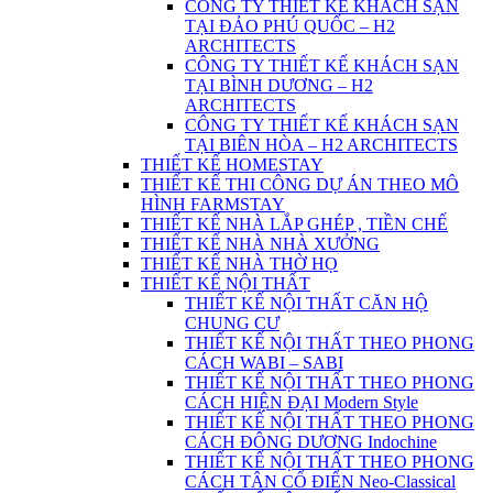
CÔNG TY THIẾT KẾ KHÁCH SẠN
TẠI ĐẢO PHÚ QUỐC – H2
ARCHITECTS
CÔNG TY THIẾT KẾ KHÁCH SẠN
TẠI BÌNH DƯƠNG – H2
ARCHITECTS
CÔNG TY THIẾT KẾ KHÁCH SẠN
TẠI BIÊN HÒA – H2 ARCHITECTS
THIẾT KẾ HOMESTAY
THIẾT KẾ THI CÔNG DỰ ÁN THEO MÔ
HÌNH FARMSTAY
THIẾT KẾ NHÀ LẮP GHÉP , TIỀN CHẾ
THIẾT KẾ NHÀ NHÀ XƯỞNG
THIẾT KẾ NHÀ THỜ HỌ
THIẾT KẾ NỘI THẤT
THIẾT KẾ NỘI THẤT CĂN HỘ
CHUNG CƯ
THIẾT KẾ NỘI THẤT THEO PHONG
CÁCH WABI – SABI
THIẾT KẾ NỘI THẤT THEO PHONG
CÁCH HIỆN ĐẠI Modern Style
THIẾT KẾ NỘI THẤT THEO PHONG
CÁCH ĐÔNG DƯƠNG Indochine
THIẾT KẾ NỘI THẤT THEO PHONG
CÁCH TÂN CỔ ĐIỂN Neo-Classical