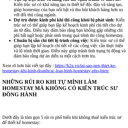
Kiến trúc sư có khả năng tạo ra thiết kế độc đáo và sáng tạo,
giúp homestay của bạn nổi bật và thu hút khách hàng hơn so
với đối thủ cùng ngành.
Dự trù được kinh phí khi thi công khỏi bị phát sinh
: Kiến
trúc sư có thể giúp bạn lập kế hoạch kinh phí chi tiết cho dự
án từ đầu. Điều này đảm bảo rằng bạn không gặp những chi
phí bất ngờ hoặc phát sinh trong quá trình thi công homestay.
Chuẩn bị sẵn chi tiết lộ trình công việc
: Kiến trúc sư có thể
giúp bạn lập kế hoạch chi tiết về các công việc cần thực hiện
và lộ trình thời gian. Điều này giúp tránh tình trạng bị động và
đảm bảo rằng dự án diễn ra một cách trơn tru.
Xem rõ hơn bài viết tại đây :
https://h2a.vn/tai-sao-nen-thiet-ke-
homestay-khi-kinh-doanhcac-loai-hinh-homestay-pho-bien/
NHỮNG RỦI RO KHI TỰ MÌNH LÀM
HOMESTAY MÀ KHÔNG CÓ KIẾN TRÚC SƯ
ĐỒNG HÀNH
Dưới đây là tóm gọn 5 rủi ro phổ biến khi không thuê kiến trúc sư
để thiết kế homestay: