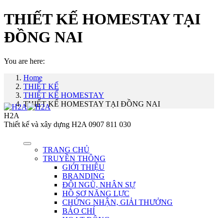
THIẾT KẾ HOMESTAY TẠI
ĐỒNG NAI
You are here:
Home
THIẾT KẾ
THIẾT KẾ HOMESTAY
THIẾT KẾ HOMESTAY TẠI ĐỒNG NAI
H2A
Thiết kế và xây dựng H2A 0907 811 030
TRANG CHỦ
TRUYỀN THÔNG
GIỚI THIỆU
BRANDING
ĐỘI NGŨ, NHÂN SỰ
HỒ SƠ NĂNG LỰC
CHỨNG NHẬN, GIẢI THƯỞNG
BÁO CHÍ