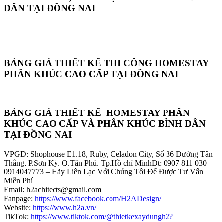
DÂN TẠI ĐỒNG NAI
BẢNG GIÁ THIẾT KẾ THI CÔNG HOMESTAY
PHÂN KHÚC CAO CẤP TẠI ĐỒNG NAI
BẢNG GIÁ THIẾT KẾ HOMESTAY PHÂN
KHÚC CAO CẤP VÀ PHÂN KHÚC BÌNH DÂN
TẠI ĐỒNG NAI
VPGD: Shophouse E1.18, Ruby, Celadon City, Số 36 Đường Tân
Thắng, P.Sơn Kỳ, Q.Tân Phú, Tp.Hồ chí MinhĐt: 0907 811 030 –
0914047773 – Hãy Liên Lạc Với Chúng Tôi Để Được Tư Vấn
Miễn Phí
Email: h2achitects@gmail.com
Fanpage:
https://www.facebook.com/H2ADesign/
Website:
https://www.h2a.vn/
TikTok:
https://www.tiktok.com/@thietkexaydungh2?