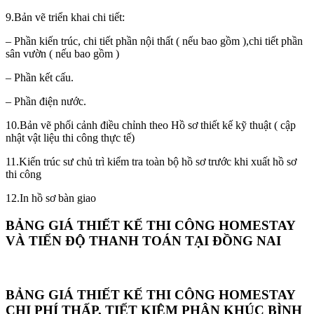
9.Bản vẽ triển khai chi tiết:
– Phần kiến trúc, chi tiết phần nội thất ( nếu bao gồm ),chi tiết phần
sân vườn ( nếu bao gồm )
– Phần kết cấu.
– Phần điện nước.
10.Bản vẽ phối cảnh điều chỉnh theo Hồ sơ thiết kế kỹ thuật ( cập
nhật vật liệu thi công thực tế)
11.Kiến trúc sư chủ trì kiểm tra toàn bộ hồ sơ trước khi xuất hồ sơ
thi công
12.In hồ sơ bàn giao
BẢNG GIÁ THIẾT KẾ THI CÔNG HOMESTAY
VÀ TIẾN ĐỘ THANH TOÁN TẠI ĐỒNG NAI
BẢNG GIÁ THIẾT KẾ THI CÔNG HOMESTAY
CHI PHÍ THẤP, TIẾT KIỆM PHÂN KHÚC BÌNH