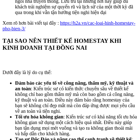
ngôi nhà truyền thống. Lưu trú tại những nơi này giúp du
khách trải nghiệm sự quyến rũ và lịch sử của một thời kỳ đã
qua trong khi vẫn tận hưởng tiện nghi hiện đại
Xem rõ hơn bài viết tại đây :
https://h2a.vn/cac-loai-hinh-homestay-
pho-bien-3/
TẠI SAO NÊN THIẾT KẾ HOMESTAY KHI
KINH DOANH TẠI ĐỒNG NAI
Dưới đây là lý do cụ thể:
Đảm bảo các yếu tố về công năng, thẩm mỹ, kỹ thuật và
an toàn
: Kiến trúc sư có kiến thức chuyên sâu về thiết kế
không chỉ bao gồm thẩm mỹ mà còn bao gồm cả công năng,
kỹ thuật và an toàn. Điều này đảm bảo rằng homestay của
bạn sẽ không chỉ đẹp mắt mà còn đáp ứng được mọi yêu cầu
về an toàn và tiện nghi.
Tối ưu hóa không gian
: Kiến trúc sư có khả năng tối ưu hóa
không gian sử dụng một cách hiệu quả nhất. Điều này giúp
bạn tận dụng mọi mét vuông và tạo ra không gian thoải mái
và hấp dẫn cho khách hàng.
Tạo sự Độc Đáo và nâng cao thế cạnh tranh về thiết kế
: