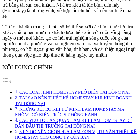
trú bằng tài sản của khách. Nhà trọ kiểu tá túc bình dân này
(Homestay) là những ví dụ về hợp tác chi tiêu và nền kinh tế chia
sẻ.
Tá túc nhà dân mang lại một số lợi thế so với các hình thức lưu trú
khác, chẳng hạn như du khách được tiếp xúc với cuộc sống hàng
ngày ở một nơi khác, tạo cơ hội trải nghiệm sống cuộc sống của
người dân địa phương và trải nghiệm văn hóa và truyền thống địa
phương, cơ hội ngoại giao văn hóa, tình bạn, và cải thiện ngoại ngữ
thông qua việc giao tiếp thực tế hàng ngày, tuy nhiên
NỘI DUNG CHÍNH
CÁC LOẠI HÌNH HOMESTAY PHỔ BIẾN TẠI ĐỒNG NAI
TẠI SAO NÊN THIẾT KẾ HOMESTAY KHI KINH DOANH
TẠI ĐỒNG NAI
NHỮNG RỦI RO KHI TỰ MÌNH LÀM HOMESTAY MÀ
KHÔNG CÓ KIẾN TRÚC SƯ ĐỒNG HÀNH
CÁC YẾU TỐ CẦN QUAN TÂM KHI LÀM HOMESTAY ĐỂ
DẪN ĐẦU THỊ TRƯỜNG TẠI ĐỒNG NAI
5 LÝ DO NÊN CHỌN H2A LÀM ĐƠN VỊ TƯ VẤN THIẾT KẾ
HOMESTAY CHO CÔNG TY CỦA BẠN