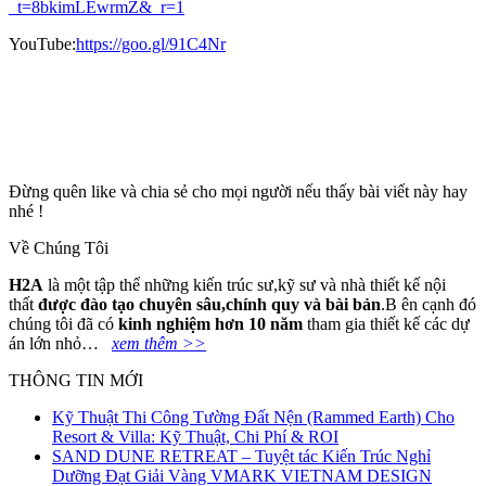
_t=8bkimLEwrmZ&_r=1
YouTube:
https://goo.gl/91C4Nr
Đừng quên like và chia sẻ cho mọi người nếu thấy bài viết này hay
nhé !
Về Chúng Tôi
H2A
là một tập thể những kiến trúc sư,kỹ sư và nhà thiết kế nội
thất
đ
ượ
c
đà
o t
ạ
o chuy
ê
n s
â
u,ch
í
nh quy v
à
b
à
i b
ả
n
.B ên cạnh đó
chúng tôi đã có
kinh nghi
ệ
m h
ơ
n 10 n
ă
m
tham gia thiết kế các dự
án lớn nhỏ…
xem thêm >>
THÔNG TIN MỚI
Kỹ Thuật Thi Công Tường Đất Nện (Rammed Earth) Cho
Resort & Villa: Kỹ Thuật, Chi Phí & ROI
SAND DUNE RETREAT – Tuyệt tác Kiến Trúc Nghỉ
Dưỡng Đạt Giải Vàng VMARK VIETNAM DESIGN