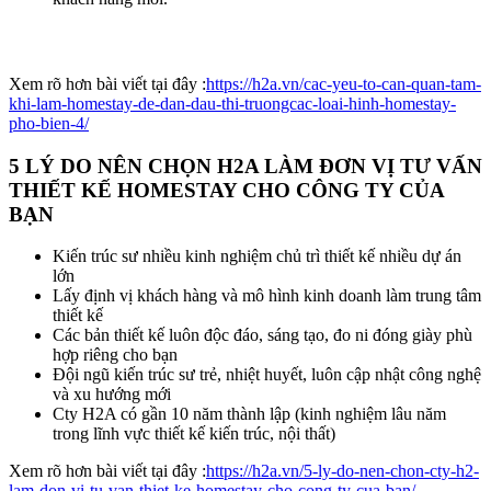
Xem rõ hơn bài viết tại đây :
https://h2a.vn/cac-yeu-to-can-quan-tam-
khi-lam-homestay-de-dan-dau-thi-truongcac-loai-hinh-homestay-
pho-bien-4/
5 LÝ DO NÊN CHỌN H2A LÀM ĐƠN VỊ TƯ VẤN
THIẾT KẾ HOMESTAY CHO CÔNG TY CỦA
BẠN
Kiến trúc sư nhiều kinh nghiệm chủ trì thiết kế nhiều dự án
lớn
Lấy định vị khách hàng và mô hình kinh doanh làm trung tâm
thiết kế
Các bản thiết kế luôn độc đáo, sáng tạo, đo ni đóng giày phù
hợp riêng cho bạn
Đội ngũ kiến trúc sư trẻ, nhiệt huyết, luôn cập nhật công nghệ
và xu hướng mới
Cty H2A có gần 10 năm thành lập (kinh nghiệm lâu năm
trong lĩnh vực thiết kế kiến trúc, nội thất)
Xem rõ hơn bài viết tại đây :
https://h2a.vn/5-ly-do-nen-chon-cty-h2-
lam-don-vi-tu-van-thiet-ke-homestay-cho-cong-ty-cua-ban/