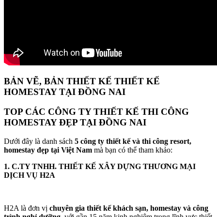
BẢN VẼ, BẢN THIẾT KẾ THIẾT KẾ
HOMESTAY TẠI ĐỒNG NAI
TOP CÁC CÔNG TY THIẾT KẾ THI CÔNG
HOMESTAY ĐẸP TẠI ĐỒNG NAI
Dưới đây là danh sách
5 công ty thiết kế và thi công resort,
homestay đẹp tại Việt Nam
mà bạn có thể tham khảo:
1. C.TY TNHH. THIẾT KẾ XÂY DỰNG THƯƠNG MẠI
DỊCH VỤ H2A
H2A là đơn vị
chuyên gia thiết kế khách sạn, homestay và công
trình nghỉ dưỡng
, với gần 15 năm kinh nghiệm trong lĩnh vực thiết