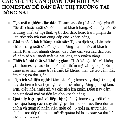
CÁC YẾU TỐ CẦN QUAN TÂM KHI LÀM
HOMESTAY ĐỂ DẪN ĐẦU THỊ TRƯỜNG TẠI
ĐỒNG NAI
Tạo trải nghiệm độc đáo
: Homestay cần phải có một yếu tố
độc đáo hoặc xuất sắc để thu hút khách hàng. Điều này có thể
là trong thiết kế nội thất, vị trí độc đáo, hoặc trải nghiệm du
lịch độc đáo mà bạn cung cấp cho khách hàng.
Chăm sóc khách hàng xuất sắc
: Tạo ra dịch vụ chăm sóc
khách hàng xuất sắc để tạo ấn tượng mạnh mẽ với khách
hàng. Phản hồi nhanh chóng, đáp ứng các yêu cầu đặc biệt,
và đảm bảo sự thoải mái và hài lòng cho khách hàng.
Thiết kế nội thất và không gian
: Thiết kế nội thất và không
gian homestay sao cho thoải mái, thẩm mỹ và hiệu quả. Sử
dụng màu sắc, trang trí và thiết kế không gian để tạo cảm giác
ấm cúng và thư giãn.
Tiện ích và tiện nghi
: Đảm bảo rằng homestay được trang bị
đầy đủ tiện ích và tiện nghi cần thiết như giường, phòng tắm,
wifi, điều hòa nhiệt độ, và các tiện ích khác. Điều này đảm
bảo sự thoải mái và tiện lợi cho khách hàng.
Quản lý hiệu quả và tiếp thị
: Quản lý homestay một cách
hiệu quả bằng cách xây dựng lịch trình cho thuê, theo dõi tài
chính và quản lý nhân viên (nếu có). Ngoài ra, thực hiện
chiến lược tiếp thị mạnh mẽ để quảng bá homestay và thu hút
khách hàng mới.