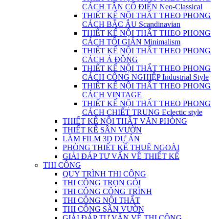
CÁCH TÂN CỔ ĐIỂN Neo-Classical
THIẾT KẾ NỘI THẤT THEO PHONG
CÁCH BẮC ÂU Scandinavian
THIẾT KẾ NỘI THẤT THEO PHONG
CÁCH TỐI GIẢN Minimalism
THIẾT KẾ NỘI THẤT THEO PHONG
CÁCH Á ĐÔNG
THIẾT KẾ NỘI THẤT THEO PHONG
CÁCH CÔNG NGHIỆP Industrial Style
THIẾT KẾ NỘI THẤT THEO PHONG
CÁCH VINTAGE
THIẾT KẾ NỘI THẤT THEO PHONG
CÁCH CHIẾT TRUNG Eclectic style
THIẾT KẾ NỘI THẤT VĂN PHÒNG
THIẾT KẾ SÂN VƯỜN
LÀM FILM 3D DỰ ÁN
PHÒNG THIẾT KẾ THUÊ NGOÀI
GIẢI ĐÁP TƯ VẤN VỀ THIẾT KẾ
THI CÔNG
QUY TRÌNH THI CÔNG
THI CÔNG TRỌN GÓI
THI CÔNG CÔNG TRÌNH
THI CÔNG NỘI THẤT
THI CÔNG SÂN VƯỜN
GIẢI ĐÁP TƯ VẤN VỀ THI CÔNG