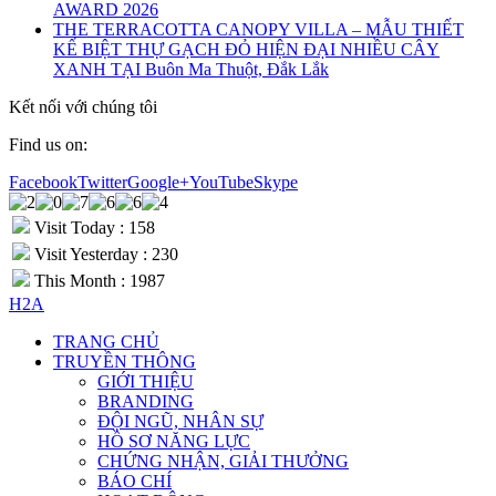
AWARD 2026
THE TERRACOTTA CANOPY VILLA – MẪU THIẾT
KẾ BIỆT THỰ GẠCH ĐỎ HIỆN ĐẠI NHIỀU CÂY
XANH TẠI Buôn Ma Thuột, Đắk Lắk
Kết nối với chúng tôi
Find us on:
Facebook
Twitter
Google+
YouTube
Skype
Visit Today : 158
Visit Yesterday : 230
This Month : 1987
H2A
TRANG CHỦ
TRUYỀN THÔNG
GIỚI THIỆU
BRANDING
ĐỘI NGŨ, NHÂN SỰ
HỒ SƠ NĂNG LỰC
CHỨNG NHẬN, GIẢI THƯỞNG
BÁO CHÍ