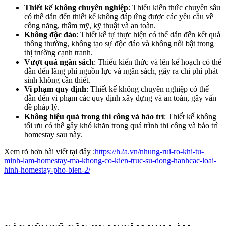
Thiết kế không chuyên nghiệp
: Thiếu kiến thức chuyên sâu
có thể dẫn đến thiết kế không đáp ứng được các yêu cầu về
công năng, thẩm mỹ, kỹ thuật và an toàn.
Không độc đáo
: Thiết kế tự thực hiện có thể dẫn đến kết quả
thông thường, không tạo sự độc đáo và không nổi bật trong
thị trường cạnh tranh.
Vượt quá ngân sách
: Thiếu kiến thức và lên kế hoạch có thể
dẫn đến lãng phí nguồn lực và ngân sách, gây ra chi phí phát
sinh không cần thiết.
Vi phạm quy định
: Thiết kế không chuyên nghiệp có thể
dẫn đến vi phạm các quy định xây dựng và an toàn, gây vấn
đề pháp lý.
Không hiệu quả trong thi công và bảo trì
: Thiết kế không
tối ưu có thể gây khó khăn trong quá trình thi công và bảo trì
homestay sau này.
Xem rõ hơn bài viết tại đây :
https://h2a.vn/nhung-rui-ro-khi-tu-
minh-lam-homestay-ma-khong-co-kien-truc-su-dong-hanhcac-loai-
hinh-homestay-pho-bien-2/