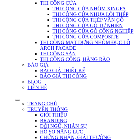
THI CÔNG CỬA
THI CÔNG CỬA NHÔM XINGFA
THI CÔNG CỬA NHỰA LÕI THÉP
THI CÔNG CỬA THÉP VÂN GỖ
THI CÔNG CỬA GỖ TỰ NHIÊN
THI CÔNG CỬA GỖ CÔNG NGHIỆP
THI CÔNG CỬA COMPOSITE
THI CÔNG MẶT DỰNG NHÔM ĐỤC LỖ
ARCH FACADE
THI CÔNG SÀN
THI CÔNG CỔNG, HÀNG RÀO
BÁO GIÁ
BÁO GIÁ THIẾT KẾ
BÁO GIÁ THI CÔNG
BLOG
LIÊN HỆ
TRANG CHỦ
TRUYỀN THÔNG
GIỚI THIỆU
BRANDING
ĐỘI NGŨ, NHÂN SỰ
HỒ SƠ NĂNG LỰC
CHỨNG NHẬN, GIẢI THƯỞNG