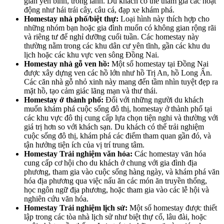
gian yên bình, trong lành. Du khách có thể tham gia các hoạt
động như hái trái cây, câu cá, đạp xe khám phá.
Homestay nhà phố/biệt thự:
Loại hình này thích hợp cho
những nhóm bạn hoặc gia đình muốn có không gian rộng rãi
và riêng tư để nghỉ dưỡng cuối tuần. Các homestay này
thường nằm trong các khu dân cư yên tĩnh, gần các khu du
lịch hoặc các khu vực ven sông Đồng Nai.
Homestay nhà gỗ ven hồ:
Một số homestay tại Đồng Nai
được xây dựng ven các hồ lớn như hồ Trị An, hồ Long Ẩn.
Các căn nhà gỗ nhỏ xinh này mang đến tầm nhìn tuyệt đẹp ra
mặt hồ, tạo cảm giác lãng mạn và thư thái.
Homestay ở thành phố:
Đối với những người du khách
muốn khám phá cuộc sống đô thị, homestay ở thành phố tại
các khu vực đô thị cung cấp lựa chọn tiện nghi và thường với
giá trị hơn so với khách sạn. Du khách có thể trải nghiệm
cuộc sống đô thị, khám phá các điểm tham quan gần đó, và
tận hưởng tiện ích của vị trí trung tâm.
Homestay Trải nghiệm văn hóa:
Các homestay văn hóa
cung cấp cơ hội cho du khách ở chung với gia đình địa
phương, tham gia vào cuộc sống hàng ngày, và khám phá văn
hóa địa phương qua việc nấu ăn các món ăn truyền thống,
học ngôn ngữ địa phương, hoặc tham gia vào các lễ hội và
nghiên cứu văn hóa.
Homestay Trải nghiệm lịch sử:
Một số homestay được thiết
lập trong các tòa nhà lịch sử như biệt thự cổ, lâu đài, hoặc