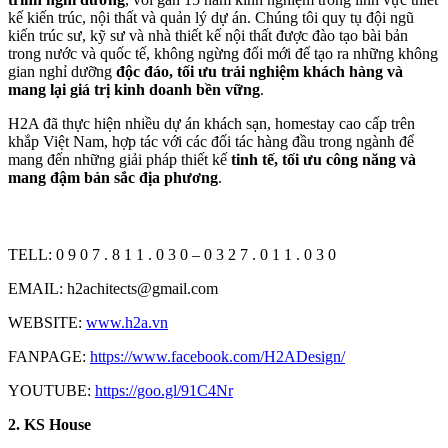
kế kiến trúc, nội thất và quản lý dự án. Chúng tôi quy tụ đội ngũ
kiến trúc sư, kỹ sư và nhà thiết kế nội thất được đào tạo bài bản
trong nước và quốc tế, không ngừng đổi mới để tạo ra những không
gian nghỉ dưỡng
độc đáo, tối ưu trải nghiệm khách hàng và
mang lại giá trị kinh doanh bền vững
.
H2A đã thực hiện nhiều dự án khách sạn, homestay cao cấp trên
khắp Việt Nam, hợp tác với các đối tác hàng đầu trong ngành để
mang đến những giải pháp thiết kế
tinh tế, tối ưu công năng và
mang đậm bản sắc địa phương
.
TELL: 0 9 0 7 . 8 1 1 . 0 3 0 – 0 3 2 7 . 0 1 1 . 0 3 0
EMAIL: h2achitects@gmail.com
WEBSITE:
www.h2a.vn
FANPAGE:
https://www.facebook.com/H2ADesign/
YOUTUBE:
https://goo.gl/91C4Nr
2.
KS House