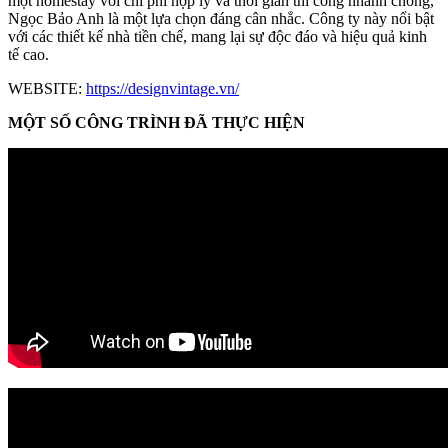
một homestay với chi phí hợp lý và thời gian thi công nhanh chóng,
Ngọc Bảo Anh là một lựa chọn đáng cân nhắc. Công ty này nổi bật
với các thiết kế nhà tiền chế, mang lại sự độc đáo và hiệu quả kinh
tế cao.
WEBSITE:
https://designvintage.vn/
MỘT SỐ CÔNG TRÌNH ĐÃ THỰC HIỆN