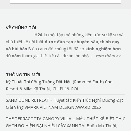
VỀ CHÚNG TÔI
H2A
là một tập thể những kiến trúc sư,kỹ sư và
nhà thiết kế nội thất
đ
ượ
c
đà
o t
ạ
o chuy
ê
n s
â
u,ch
í
nh quy
v
à
b
à
i b
ả
n
.B ên cạnh đó chúng tôi đã có
kinh nghi
ệ
m h
ơ
n
10 n
ă
m
tham gia thiết kế các dự án lớn nhỏ…
xem thêm >>
THÔNG TIN MỚI
Kỹ Thuật Thi Công Tường Đất Nện (Rammed Earth) Cho
Resort & Villa: Kỹ Thuật, Chi Phí & ROI
SAND DUNE RETREAT – Tuyệt tác Kiến Trúc Nghỉ Dưỡng Đạt
Giải Vàng VMARK VIETNAM DESIGN AWARD 2026
THE TERRACOTTA CANOPY VILLA – MẪU THIẾT KẾ BIỆT THỰ
GẠCH ĐỎ HIỆN ĐẠI NHIỀU CÂY XANH TẠI Buôn Ma Thuột,