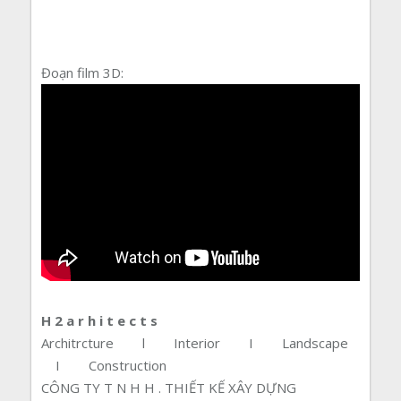
Đoạn film 3D:
H 2 a r h i t e c t s
Architrcture l Interior I Landscape
I Construction
CÔNG TY T N H H . THIẾT KẾ
XÂY
DỰNG