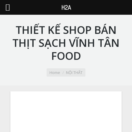
H2A
THIẾT KẾ SHOP BÁN
THỊT SẠCH VĨNH TÂN
FOOD
You are here:
Home
NỘI THẤT