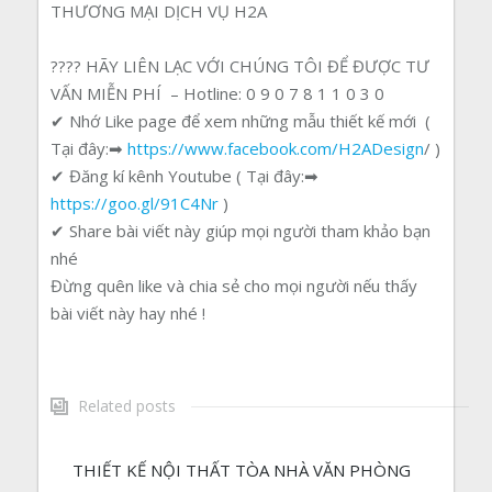
THƯƠNG MẠI DỊCH VỤ H2A
????
HÃY LIÊN LẠC VỚI CHÚNG TÔI ĐỂ ĐƯỢC TƯ
VẤN MIỄN PHÍ
– Hotline: 0 9 0 7 8 1 1 0 3 0
✔ Nhớ Like page để xem những mẫu thiết kế mới (
Tại đây:
➡
https://www.facebook.com/H2ADesign
/ )
✔ Đăng kí kênh Youtube ( Tại đây:
➡
https://goo.gl/91C4Nr
)
✔ Share bài viết này giúp mọi người tham khảo bạn
nhé
Đừng quên like và chia sẻ cho mọi người nếu thấy
bài viết này hay nhé !
Related posts
THIẾT KẾ NỘI THẤT TÒA NHÀ VĂN PHÒNG