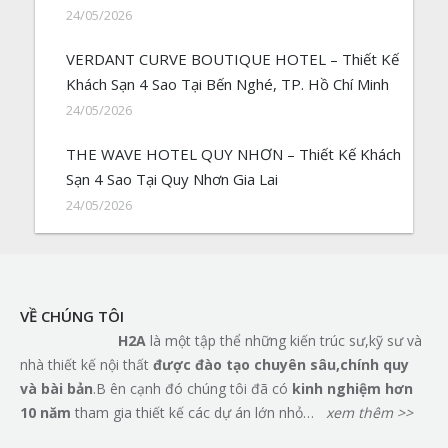
24/05/2026
VERDANT CURVE BOUTIQUE HOTEL – Thiết Kế
Khách Sạn 4 Sao Tại Bến Nghé, TP. Hồ Chí Minh
24/05/2026
THE WAVE HOTEL QUY NHƠN – Thiết Kế Khách
Sạn 4 Sao Tại Quy Nhơn Gia Lai
24/05/2026
VỀ CHÚNG TÔI
H2A
là một tập thể những kiến trúc sư,kỹ sư và
nhà thiết kế nội thất
đ
ượ
c
đà
o t
ạ
o chuy
ê
n s
â
u,ch
í
nh quy
v
à
b
à
i b
ả
n
.B ên cạnh đó chúng tôi đã có
kinh nghi
ệ
m h
ơ
n
10 n
ă
m
tham gia thiết kế các dự án lớn nhỏ…
xem thêm >>