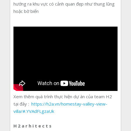
hướng ra khu vực có cảnh quan đẹp như thung lũng
hoặc bờ biển
Xem thêm quá trình thực hiện dự án của team H2
tại đây :
https://h2a.vn/homestay-valley-view-
villa/#.YVAdFLgzaUk
H 2 a r h i t e c t s