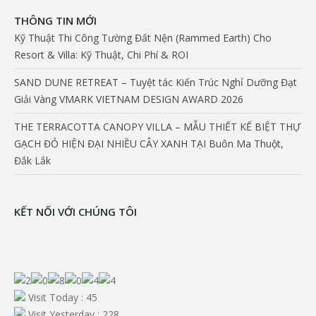
THÔNG TIN MỚI
Kỹ Thuật Thi Công Tường Đất Nện (Rammed Earth) Cho
Resort & Villa: Kỹ Thuật, Chi Phí & ROI
SAND DUNE RETREAT – Tuyệt tác Kiến Trúc Nghỉ Dưỡng Đạt
Giải Vàng VMARK VIETNAM DESIGN AWARD 2026
THE TERRACOTTA CANOPY VILLA – MẪU THIẾT KẾ BIỆT THỰ
GẠCH ĐỎ HIỆN ĐẠI NHIỀU CÂY XANH TẠI Buôn Ma Thuột,
Đắk Lắk
KẾT NỐI VỚI CHÚNG TÔI
Find us on:
Visit Today : 45
Visit Yesterday : 228