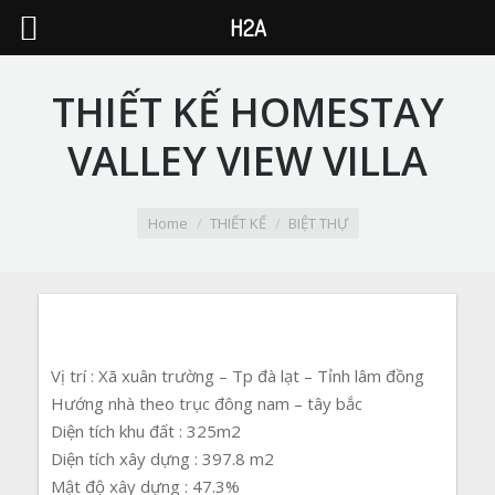
H2A
THIẾT KẾ HOMESTAY
VALLEY VIEW VILLA
You are here:
Home
THIẾT KẾ
BIỆT THỰ
Vị trí : Xã xuân trường – Tp đà lạt – Tỉnh lâm đồng
Hướng nhà theo trục đông nam – tây bắc
Diện tích khu đất : 325m2
Diện tích xây dựng : 397.8 m2
Mật độ xây dựng : 47.3%