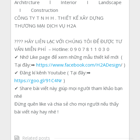
Architrcture l Interior I Landscape
I Construction
CÔNG TY T N H H . THIẾT KẾ
XÂY
DỰNG
THƯƠNG MẠI DỊCH VỤ H2A
????
HÃY LIÊN LẠC VỚI CHÚNG TÔI ĐỂ ĐƯỢC TƯ
VẤN MIỄN PHÍ
– Hotline: 0 9 0 7 8 1 1 0 3 0
✔ Nhớ Like page để xem những mẫu thiết kế mới (
Tại đây:
➡
https://www.facebook.com/H2ADesign
/ )
✔ Đăng kí kênh Youtube ( Tại đây:
➡
https://goo.gl/91C4Nr
)
✔ Share bài viết này giúp mọi người tham khảo bạn
nhé
Đừng quên like và chia sẻ cho mọi người nếu thấy
bài viết này hay nhé !
Related posts