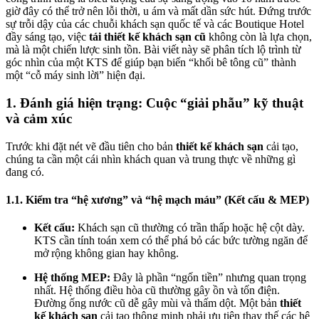
giờ đây có thể trở nên lỗi thời, u ám và mất dần sức hút. Đứng trước
sự trỗi dậy của các chuỗi khách sạn quốc tế và các Boutique Hotel
đầy sáng tạo, việc
tái thiết kế khách sạn cũ
không còn là lựa chọn,
mà là một chiến lược sinh tồn. Bài viết này sẽ phân tích lộ trình từ
góc nhìn của một KTS để giúp bạn biến “khối bê tông cũ” thành
một “cỗ máy sinh lời” hiện đại.
1. Đánh giá hiện trạng: Cuộc “giải phẫu” kỹ thuật
và cảm xúc
Trước khi đặt nét vẽ đầu tiên cho bản
thiết kế khách sạn
cải tạo,
chúng ta cần một cái nhìn khách quan và trung thực về những gì
đang có.
1.1. Kiểm tra “hệ xương” và “hệ mạch máu” (Kết cấu & MEP)
Kết cấu:
Khách sạn cũ thường có trần thấp hoặc hệ cột dày.
KTS cần tính toán xem có thể phá bỏ các bức tường ngăn để
mở rộng không gian hay không.
Hệ thống MEP:
Đây là phần “ngốn tiền” nhưng quan trọng
nhất. Hệ thống điều hòa cũ thường gây ồn và tốn điện.
Đường ống nước cũ dễ gây mùi và thấm dột. Một bản
thiết
kế khách sạn
cải tạo thông minh phải ưu tiên thay thế các hệ