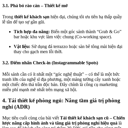
3.1. Phá bỏ rào cản – Thiết kế mở
Trong
thiết kế khách sạn
hiện đại, chúng tôi ưu tiên hạ thấp quầy
lễ tân để tạo sự gần gũi.
Tích hợp đa năng:
Biến một góc sảnh thành “Grab & Go”
bar hoặc khu vực làm việc chung (Co-working space).
Vật liệu:
Sử dụng đá terrazzo hoặc sàn bê tông mài hiện đại
thay cho gạch men lỗi thời.
3.2. Điểm nhấn Check-in (Instagrammable Spots)
Mỗi sảnh cần có ít nhất một “góc nghệ thuật” – có thể là một bức
tranh lớn của nghệ sĩ địa phương, một mảng tường cây xanh hoặc
một chiếc đèn thả trần độc bản. Đây chính là công cụ marketing
miễn phí mạnh mẽ nhất trên mạng xã hội.
4. Tái thiết kế phòng ngủ: Nâng tầm giá trị phòng
nghỉ (ADR)
Mục tiêu cuối cùng của bài viết
Tái thiết kế khách sạn cũ – Chiến
lược nâng cấp hình ảnh và tăng giá trị phòng nghỉ hiệu quả
là