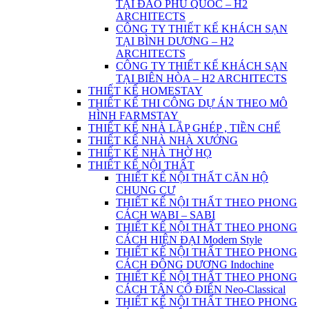
TẠI ĐẢO PHÚ QUỐC – H2
ARCHITECTS
CÔNG TY THIẾT KẾ KHÁCH SẠN
TẠI BÌNH DƯƠNG – H2
ARCHITECTS
CÔNG TY THIẾT KẾ KHÁCH SẠN
TẠI BIÊN HÒA – H2 ARCHITECTS
THIẾT KẾ HOMESTAY
THIẾT KẾ THI CÔNG DỰ ÁN THEO MÔ
HÌNH FARMSTAY
THIẾT KẾ NHÀ LẮP GHÉP , TIỀN CHẾ
THIẾT KẾ NHÀ NHÀ XƯỞNG
THIẾT KẾ NHÀ THỜ HỌ
THIẾT KẾ NỘI THẤT
THIẾT KẾ NỘI THẤT CĂN HỘ
CHUNG CƯ
THIẾT KẾ NỘI THẤT THEO PHONG
CÁCH WABI – SABI
THIẾT KẾ NỘI THẤT THEO PHONG
CÁCH HIỆN ĐẠI Modern Style
THIẾT KẾ NỘI THẤT THEO PHONG
CÁCH ĐÔNG DƯƠNG Indochine
THIẾT KẾ NỘI THẤT THEO PHONG
CÁCH TÂN CỔ ĐIỂN Neo-Classical
THIẾT KẾ NỘI THẤT THEO PHONG