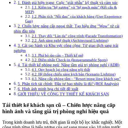
1. Đánh giá hiện trạng: Cuộc “giải phẫu” kỹ thuật và cảm xúc
1.1. Kiểm tra “hệ xương” và “hệ mạch máu” (Kết cấu &
MEP)
1.2. Phân tích “Nỗi đau” của khách hàng (User Experience
Gap)
2. Chiến lược nâng cấp ngoại thất: Tạo hiệu ứng “Wow” từ cái
nhìn đầu tiên
2.1. Thay đổi “Làn da” công trình (Facade Transformation)
2.2. Ánh sáng nghệ thuật (Architectural Lighting)
3. Cải tạo Sảnh và Khu vực công cộng: Từ giao dịch sang trải
nghiệm
3.1. Phá bỏ rào cản – Thiết kế mở
3.2. Điểm nhấn Check-in (Instagrammable Spots)
4. Tái thiết kế phòng ngủ: Nâng tầm giá trị phòng nghỉ (ADR)
4.1. Quy hoạch lại công năng nội thất
4.2. Hệ thống chiếu sáng kịch bản (Scenario Lighting)
4.3. Nâng cấp phòng tắm – “Resort trong lòng khách sạn”
5. Phân tích tài chính: Đầu tư bao nhiêu là đủ? (ROI Analysis)
6. Hình ảnh minh họa chi tiết đề xuất
GIỚI THIỆU VỀ CÔNG TY THIẾT KẾ KHÁCH SẠN
Tái thiết kế khách sạn cũ – Chiến lược nâng cấp
hình ảnh và tăng giá trị phòng nghỉ hiệu quả
Trong kinh doanh lưu trú, thời gian là một bộ lọc khắc nghiệt. Một
công trình từng là biểu tượng của sự sang trọng vào 10 năm trước