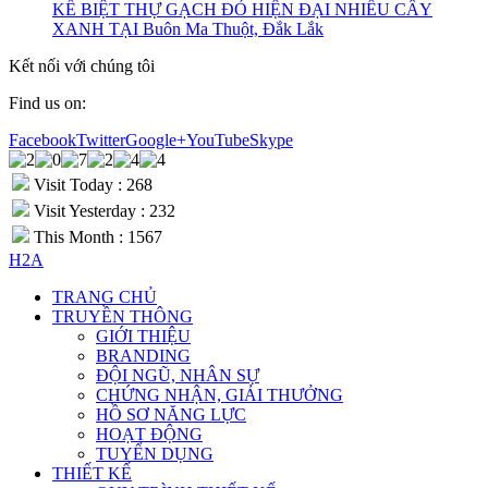
KẾ BIỆT THỰ GẠCH ĐỎ HIỆN ĐẠI NHIỀU CÂY
XANH TẠI Buôn Ma Thuột, Đắk Lắk
Kết nối với chúng tôi
Find us on:
Facebook
Twitter
Google+
YouTube
Skype
Visit Today : 268
Visit Yesterday : 232
This Month : 1567
H2A
TRANG CHỦ
TRUYỀN THÔNG
GIỚI THIỆU
BRANDING
ĐỘI NGŨ, NHÂN SỰ
CHỨNG NHẬN, GIẢI THƯỞNG
HỒ SƠ NĂNG LỰC
HOẠT ĐỘNG
TUYỂN DỤNG
THIẾT KẾ