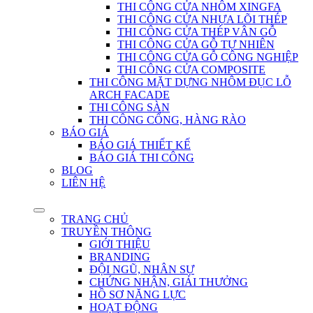
THI CÔNG CỬA NHÔM XINGFA
THI CÔNG CỬA NHỰA LÕI THÉP
THI CÔNG CỬA THÉP VÂN GỖ
THI CÔNG CỬA GỖ TỰ NHIÊN
THI CÔNG CỬA GỖ CÔNG NGHIỆP
THI CÔNG CỬA COMPOSITE
THI CÔNG MẶT DỰNG NHÔM ĐỤC LỖ
ARCH FACADE
THI CÔNG SÀN
THI CÔNG CỔNG, HÀNG RÀO
BÁO GIÁ
BÁO GIÁ THIẾT KẾ
BÁO GIÁ THI CÔNG
BLOG
LIÊN HỆ
TRANG CHỦ
TRUYỀN THÔNG
GIỚI THIỆU
BRANDING
ĐỘI NGŨ, NHÂN SỰ
CHỨNG NHẬN, GIẢI THƯỞNG
HỒ SƠ NĂNG LỰC
HOẠT ĐỘNG