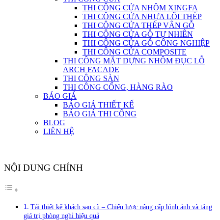
THI CÔNG CỬA NHÔM XINGFA
THI CÔNG CỬA NHỰA LÕI THÉP
THI CÔNG CỬA THÉP VÂN GỖ
THI CÔNG CỬA GỖ TỰ NHIÊN
THI CÔNG CỬA GỖ CÔNG NGHIỆP
THI CÔNG CỬA COMPOSITE
THI CÔNG MẶT DỰNG NHÔM ĐỤC LỖ
ARCH FACADE
THI CÔNG SÀN
THI CÔNG CỔNG, HÀNG RÀO
BÁO GIÁ
BÁO GIÁ THIẾT KẾ
BÁO GIÁ THI CÔNG
BLOG
LIÊN HỆ
NỘI DUNG CHÍNH
Tái thiết kế khách sạn cũ – Chiến lược nâng cấp hình ảnh và tăng
giá trị phòng nghỉ hiệu quả