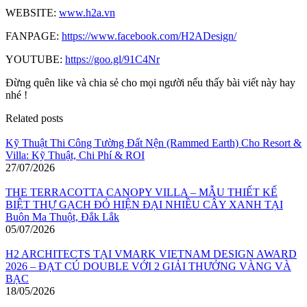
WEBSITE:
www.h2a.vn
FANPAGE:
https://www.facebook.com/H2ADesign/
YOUTUBE:
https://goo.gl/91C4Nr
Đừng quên like và chia sẻ cho mọi người nếu thấy bài viết này hay
nhé !
Related posts
Kỹ Thuật Thi Công Tường Đất Nện (Rammed Earth) Cho Resort &
Villa: Kỹ Thuật, Chi Phí & ROI
27/07/2026
THE TERRACOTTA CANOPY VILLA – MẪU THIẾT KẾ
BIỆT THỰ GẠCH ĐỎ HIỆN ĐẠI NHIỀU CÂY XANH TẠI
Buôn Ma Thuột, Đắk Lắk
05/07/2026
H2 ARCHITECTS TẠI VMARK VIETNAM DESIGN AWARD
2026 – ĐẠT CÚ DOUBLE VỚI 2 GIẢI THƯỞNG VÀNG VÀ
BẠC
18/05/2026