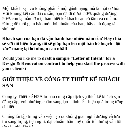
Một khách sạn cũ không phải là một gánh nặng, mà là một cơ hội.
Với khung kết cấu đã có sẵn, bạn đã đi được 50% quãng đường.
50% còn lại nằm ở một bản thiết kế khách sạn có tâm và có tầm.
Đừng để thời gian bào mòn lợi nhuận của bạn, hãy chủ động tái
sinh nó.
Khách sạn của bạn đã vận hành bao nhiêu năm rồi? Hãy chia
sẻ với tôi hiện trạng, tôi sẽ giúp bạn lên một bản kế hoạch “lột
xác” mang lại lợi nhuận cao nhất!
Would you like me to
draft a sample “Letter of Intent” for a
Design & Renovation contract to help you start the process with
your clients?
GIỚI THIỆU VỀ CÔNG TY THIẾT KẾ KHÁCH
SẠN
Công ty Thiết kế H2A tự hào cung cấp dịch vụ thiết kế khách sạn
đẳng cấp, với phương châm sáng tạo – tinh tế – hiệu quả trong từng
chi tiết.
Chúng tôi tập trung vào việc tạo ra không gian nghỉ dưỡng và lưu
trú sang trọng, tiện nghi, đạt chuẩn thầm mỹ quốc tế nhưng vẫn tối
ưu chi phí dầu tư.