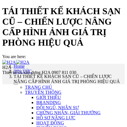
TÁI THIẾT KẾ KHÁCH SẠN
CŨ – CHIẾN LƯỢC NÂNG
CẤP HÌNH ẢNH GIÁ TRỊ
PHÒNG HIỆU QUẢ
You are here:
Home
H2A
TIN TỨC
Thiết kế và xây dựng H2A 0907 811 030
TÁI THIẾT KẾ KHÁCH SẠN CŨ – CHIẾN LƯỢC
NÂNG CẤP HÌNH ẢNH GIÁ TRỊ PHÒNG HIỆU QUẢ
TRANG CHỦ
TRUYỀN THÔNG
GIỚI THIỆU
BRANDING
ĐỘI NGŨ, NHÂN SỰ
CHỨNG NHẬN, GIẢI THƯỞNG
HỒ SƠ NĂNG LỰC
HOẠT ĐỘNG