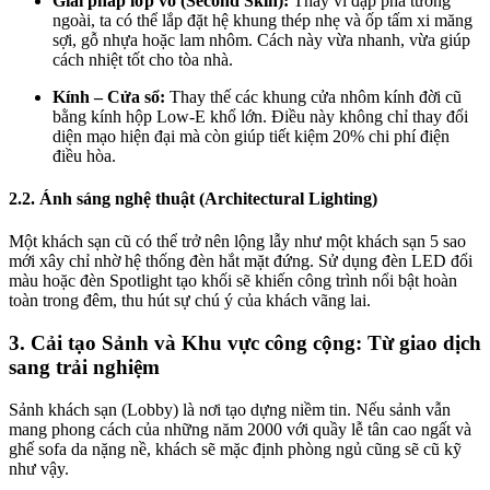
Giải pháp lớp vỏ (Second Skin):
Thay vì đập phá tường
ngoài, ta có thể lắp đặt hệ khung thép nhẹ và ốp tấm xi măng
sợi, gỗ nhựa hoặc lam nhôm. Cách này vừa nhanh, vừa giúp
cách nhiệt tốt cho tòa nhà.
Kính – Cửa sổ:
Thay thế các khung cửa nhôm kính đời cũ
bằng kính hộp Low-E khổ lớn. Điều này không chỉ thay đổi
diện mạo hiện đại mà còn giúp tiết kiệm 20% chi phí điện
điều hòa.
2.2. Ánh sáng nghệ thuật (Architectural Lighting)
Một khách sạn cũ có thể trở nên lộng lẫy như một khách sạn 5 sao
mới xây chỉ nhờ hệ thống đèn hắt mặt đứng. Sử dụng đèn LED đổi
màu hoặc đèn Spotlight tạo khối sẽ khiến công trình nổi bật hoàn
toàn trong đêm, thu hút sự chú ý của khách vãng lai.
3. Cải tạo Sảnh và Khu vực công cộng: Từ giao dịch
sang trải nghiệm
Sảnh khách sạn (Lobby) là nơi tạo dựng niềm tin. Nếu sảnh vẫn
mang phong cách của những năm 2000 với quầy lễ tân cao ngất và
ghế sofa da nặng nề, khách sẽ mặc định phòng ngủ cũng sẽ cũ kỹ
như vậy.