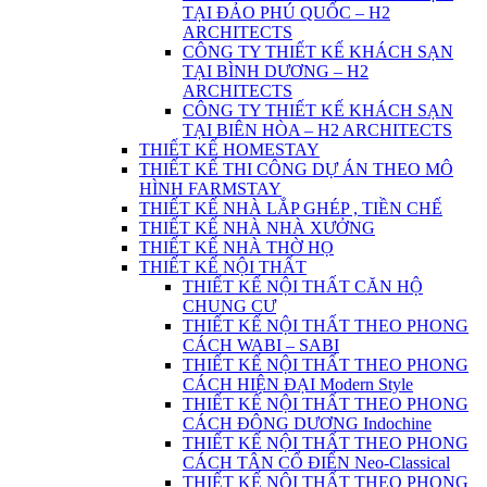
TẠI ĐẢO PHÚ QUỐC – H2
ARCHITECTS
CÔNG TY THIẾT KẾ KHÁCH SẠN
TẠI BÌNH DƯƠNG – H2
ARCHITECTS
CÔNG TY THIẾT KẾ KHÁCH SẠN
TẠI BIÊN HÒA – H2 ARCHITECTS
THIẾT KẾ HOMESTAY
THIẾT KẾ THI CÔNG DỰ ÁN THEO MÔ
HÌNH FARMSTAY
THIẾT KẾ NHÀ LẮP GHÉP , TIỀN CHẾ
THIẾT KẾ NHÀ NHÀ XƯỞNG
THIẾT KẾ NHÀ THỜ HỌ
THIẾT KẾ NỘI THẤT
THIẾT KẾ NỘI THẤT CĂN HỘ
CHUNG CƯ
THIẾT KẾ NỘI THẤT THEO PHONG
CÁCH WABI – SABI
THIẾT KẾ NỘI THẤT THEO PHONG
CÁCH HIỆN ĐẠI Modern Style
THIẾT KẾ NỘI THẤT THEO PHONG
CÁCH ĐÔNG DƯƠNG Indochine
THIẾT KẾ NỘI THẤT THEO PHONG
CÁCH TÂN CỔ ĐIỂN Neo-Classical
THIẾT KẾ NỘI THẤT THEO PHONG