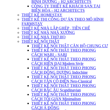
BÌNH DƯƠNG – H2 ARCHITECTS
CÔNG TY THIẾT KẾ KHÁCH SẠN TẠI
BIÊN HÒA – H2 ARCHITECTS
THIẾT KẾ HOMESTAY
THIẾT KẾ THI CÔNG DỰ ÁN THEO MÔ HÌNH
FARMSTAY
THIẾT KẾ NHÀ LẮP GHÉP , TIỀN CHẾ
THIẾT KẾ NHÀ NHÀ XƯỞNG
THIẾT KẾ NHÀ THỜ HỌ
THIẾT KẾ NỘI THẤT
THIẾT KẾ NỘI THẤT CĂN HỘ CHUNG CƯ
THIẾT KẾ NỘI THẤT THEO PHONG
CÁCH WABI – SABI
THIẾT KẾ NỘI THẤT THEO PHONG
CÁCH HIỆN ĐẠI Modern Style
THIẾT KẾ NỘI THẤT THEO PHONG
CÁCH ĐÔNG DƯƠNG Indochine
THIẾT KẾ NỘI THẤT THEO PHONG
CÁCH TÂN CỔ ĐIỂN Neo-Classical
THIẾT KẾ NỘI THẤT THEO PHONG
CÁCH BẮC ÂU Scandinavian
THIẾT KẾ NỘI THẤT THEO PHONG
CÁCH TỐI GIẢN Minimalism
THIẾT KẾ NỘI THẤT THEO PHONG
CÁCH Á ĐÔNG