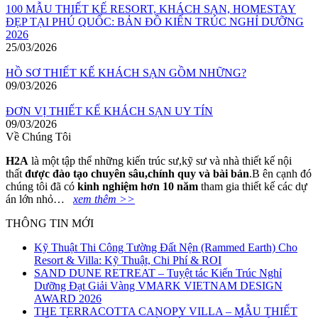
100 MẪU THIẾT KẾ RESORT, KHÁCH SẠN, HOMESTAY
ĐẸP TẠI PHÚ QUỐC: BẢN ĐỒ KIẾN TRÚC NGHỈ DƯỠNG
2026
25/03/2026
HỒ SƠ THIẾT KẾ KHÁCH SẠN GỒM NHỮNG?
09/03/2026
ĐƠN VỊ THIẾT KẾ KHÁCH SẠN UY TÍN
09/03/2026
Về Chúng Tôi
H2A
là một tập thể những kiến trúc sư,kỹ sư và nhà thiết kế nội
thất
đ
ượ
c
đà
o t
ạ
o chuy
ê
n s
â
u,ch
í
nh quy v
à
b
à
i b
ả
n
.B ên cạnh đó
chúng tôi đã có
kinh nghi
ệ
m h
ơ
n 10 n
ă
m
tham gia thiết kế các dự
án lớn nhỏ…
xem thêm >>
THÔNG TIN MỚI
Kỹ Thuật Thi Công Tường Đất Nện (Rammed Earth) Cho
Resort & Villa: Kỹ Thuật, Chi Phí & ROI
SAND DUNE RETREAT – Tuyệt tác Kiến Trúc Nghỉ
Dưỡng Đạt Giải Vàng VMARK VIETNAM DESIGN
AWARD 2026
THE TERRACOTTA CANOPY VILLA – MẪU THIẾT