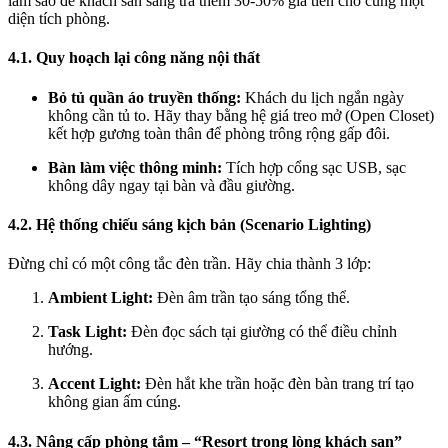
làm sao để khách sẵn sàng trả thêm 30-50% giá tiền cho cùng một
diện tích phòng.
4.1. Quy hoạch lại công năng nội thất
Bỏ tủ quần áo truyền thống:
Khách du lịch ngắn ngày
không cần tủ to. Hãy thay bằng hệ giá treo mở (Open Closet)
kết hợp gương toàn thân để phòng trông rộng gấp đôi.
Bàn làm việc thông minh:
Tích hợp cổng sạc USB, sạc
không dây ngay tại bàn và đầu giường.
4.2. Hệ thống chiếu sáng kịch bản (Scenario Lighting)
Đừng chỉ có một công tắc đèn trần. Hãy chia thành 3 lớp:
Ambient Light:
Đèn âm trần tạo sáng tổng thể.
Task Light:
Đèn đọc sách tại giường có thể điều chỉnh
hướng.
Accent Light:
Đèn hắt khe trần hoặc đèn bàn trang trí tạo
không gian ấm cúng.
4.3. Nâng cấp phòng tắm – “Resort trong lòng khách sạn”