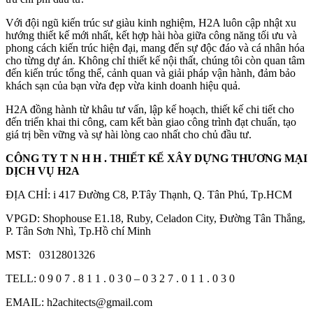
Với đội ngũ kiến trúc sư giàu kinh nghiệm, H2A luôn cập nhật xu
hướng thiết kế mới nhất, kết hợp hài hòa giữa công năng tối ưu và
phong cách kiến trúc hiện đại, mang đến sự độc đáo và cá nhân hóa
cho từng dự án. Không chỉ thiết kế nội thất, chúng tôi còn quan tâm
đến kiến trúc tổng thể, cảnh quan và giải pháp vận hành, đảm bảo
khách sạn của bạn vừa đẹp vừa kinh doanh hiệu quả.
H2A đồng hành từ khâu tư vấn, lập kế hoạch, thiết kế chi tiết cho
đến triển khai thi công, cam kết bàn giao công trình đạt chuẩn, tạo
giá trị bền vững và sự hài lòng cao nhất cho chủ đầu tư.
CÔNG TY T N H H . THIẾT KẾ XÂY DỰNG THƯƠNG MẠI
DỊCH VỤ H2A
ĐỊA CHỈ: i 417 Đường C8, P.Tây Thạnh, Q. Tân Phú, Tp.HCM
VPGD: Shophouse E1.18, Ruby, Celadon City, Đường Tân Thắng,
P. Tân Sơn Nhì, Tp.Hồ chí Minh
MST: 0312801326
TELL: 0 9 0 7 . 8 1 1 . 0 3 0 – 0 3 2 7 . 0 1 1 . 0 3 0
EMAIL: h2achitects@gmail.com