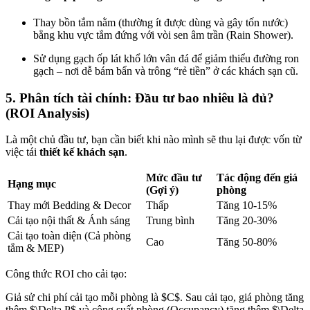
Thay bồn tắm nằm (thường ít được dùng và gây tốn nước)
bằng khu vực tắm đứng với vòi sen âm trần (Rain Shower).
Sử dụng gạch ốp lát khổ lớn vân đá để giảm thiểu đường ron
gạch – nơi dễ bám bẩn và trông “rẻ tiền” ở các khách sạn cũ.
5. Phân tích tài chính: Đầu tư bao nhiêu là đủ?
(ROI Analysis)
Là một chủ đầu tư, bạn cần biết khi nào mình sẽ thu lại được vốn từ
việc tái
thiết kế khách sạn
.
Mức đầu tư
Tác động đến giá
Hạng mục
(Gợi ý)
phòng
Thay mới Bedding & Decor
Thấp
Tăng 10-15%
Cải tạo nội thất & Ánh sáng
Trung bình
Tăng 20-30%
Cải tạo toàn diện (Cả phòng
Cao
Tăng 50-80%
tắm & MEP)
Công thức ROI cho cải tạo:
Giả sử chi phí cải tạo mỗi phòng là $C$. Sau cải tạo, giá phòng tăng
thêm $\Delta P$ và công suất phòng (Occupancy) tăng thêm $\Delta