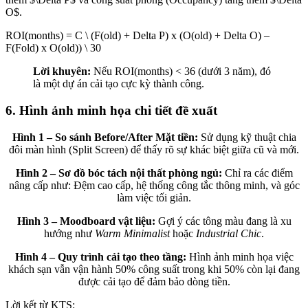
O$.
ROI(months) = C \ (F(old) + Delta P) x (O(old) + Delta O) –
F(Fold) x O(old)) \ 30
Lời khuyên:
Nếu ROI(months)
< 36
(dưới 3 năm), đó
là một dự án cải tạo cực kỳ thành công.
6. Hình ảnh minh họa chi tiết đề xuất
Hình 1 – So sánh Before/After Mặt tiền:
Sử dụng kỹ thuật chia
đôi màn hình (Split Screen) để thấy rõ sự khác biệt giữa cũ và mới.
Hình 2 – Sơ đồ bóc tách nội thất phòng ngủ:
Chỉ ra các điểm
nâng cấp như: Đệm cao cấp, hệ thống công tắc thông minh, và góc
làm việc tối giản.
Hình 3 – Moodboard vật liệu:
Gợi ý các tông màu đang là xu
hướng như
Warm Minimalist
hoặc
Industrial Chic
.
Hình 4 – Quy trình cải tạo theo tầng:
Hình ảnh minh họa việc
khách sạn vẫn vận hành 50% công suất trong khi 50% còn lại đang
được cải tạo để đảm bảo dòng tiền.
Lời kết từ KTS: