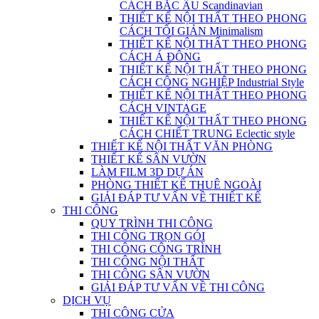
CÁCH BẮC ÂU Scandinavian
THIẾT KẾ NỘI THẤT THEO PHONG
CÁCH TỐI GIẢN Minimalism
THIẾT KẾ NỘI THẤT THEO PHONG
CÁCH Á ĐÔNG
THIẾT KẾ NỘI THẤT THEO PHONG
CÁCH CÔNG NGHIỆP Industrial Style
THIẾT KẾ NỘI THẤT THEO PHONG
CÁCH VINTAGE
THIẾT KẾ NỘI THẤT THEO PHONG
CÁCH CHIẾT TRUNG Eclectic style
THIẾT KẾ NỘI THẤT VĂN PHÒNG
THIẾT KẾ SÂN VƯỜN
LÀM FILM 3D DỰ ÁN
PHÒNG THIẾT KẾ THUÊ NGOÀI
GIẢI ĐÁP TƯ VẤN VỀ THIẾT KẾ
THI CÔNG
QUY TRÌNH THI CÔNG
THI CÔNG TRỌN GÓI
THI CÔNG CÔNG TRÌNH
THI CÔNG NỘI THẤT
THI CÔNG SÂN VƯỜN
GIẢI ĐÁP TƯ VẤN VỀ THI CÔNG
DỊCH VỤ
THI CÔNG CỬA