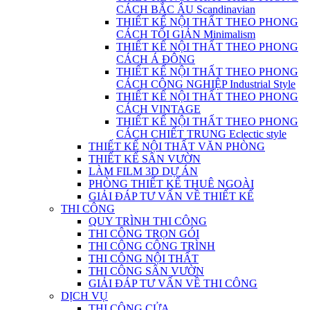
CÁCH BẮC ÂU Scandinavian
THIẾT KẾ NỘI THẤT THEO PHONG
CÁCH TỐI GIẢN Minimalism
THIẾT KẾ NỘI THẤT THEO PHONG
CÁCH Á ĐÔNG
THIẾT KẾ NỘI THẤT THEO PHONG
CÁCH CÔNG NGHIỆP Industrial Style
THIẾT KẾ NỘI THẤT THEO PHONG
CÁCH VINTAGE
THIẾT KẾ NỘI THẤT THEO PHONG
CÁCH CHIẾT TRUNG Eclectic style
THIẾT KẾ NỘI THẤT VĂN PHÒNG
THIẾT KẾ SÂN VƯỜN
LÀM FILM 3D DỰ ÁN
PHÒNG THIẾT KẾ THUÊ NGOÀI
GIẢI ĐÁP TƯ VẤN VỀ THIẾT KẾ
THI CÔNG
QUY TRÌNH THI CÔNG
THI CÔNG TRỌN GÓI
THI CÔNG CÔNG TRÌNH
THI CÔNG NỘI THẤT
THI CÔNG SÂN VƯỜN
GIẢI ĐÁP TƯ VẤN VỀ THI CÔNG
DỊCH VỤ
THI CÔNG CỬA