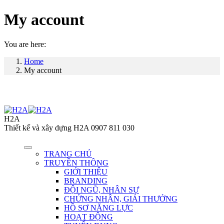
My account
You are here:
Home
My account
H2A
Thiết kế và xây dựng H2A 0907 811 030
TRANG CHỦ
TRUYỀN THÔNG
GIỚI THIỆU
BRANDING
ĐỘI NGŨ, NHÂN SỰ
CHỨNG NHẬN, GIẢI THƯỞNG
HỒ SƠ NĂNG LỰC
HOẠT ĐỘNG