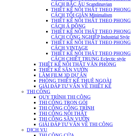
CÁCH BẮC ÂU Scandinavian
THIẾT KẾ NỘI THẤT THEO PHONG
CÁCH TỐI GIẢN Minimalism
THIẾT KẾ NỘI THẤT THEO PHONG
CÁCH Á ĐÔNG
THIẾT KẾ NỘI THẤT THEO PHONG
CÁCH CÔNG NGHIỆP Industrial Style
THIẾT KẾ NỘI THẤT THEO PHONG
CÁCH VINTAGE
THIẾT KẾ NỘI THẤT THEO PHONG
CÁCH CHIẾT TRUNG Eclectic style
THIẾT KẾ NỘI THẤT VĂN PHÒNG
THIẾT KẾ SÂN VƯỜN
LÀM FILM 3D DỰ ÁN
PHÒNG THIẾT KẾ THUÊ NGOÀI
GIẢI ĐÁP TƯ VẤN VỀ THIẾT KẾ
THI CÔNG
QUY TRÌNH THI CÔNG
THI CÔNG TRỌN GÓI
THI CÔNG CÔNG TRÌNH
THI CÔNG NỘI THẤT
THI CÔNG SÂN VƯỜN
GIẢI ĐÁP TƯ VẤN VỀ THI CÔNG
DỊCH VỤ
THI CÔNG CỬA