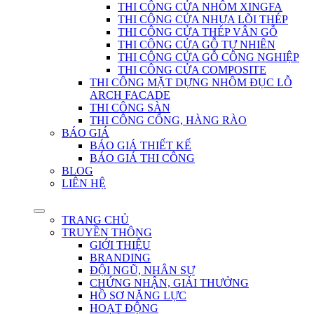
THI CÔNG CỬA NHÔM XINGFA
THI CÔNG CỬA NHỰA LÕI THÉP
THI CÔNG CỬA THÉP VÂN GỖ
THI CÔNG CỬA GỖ TỰ NHIÊN
THI CÔNG CỬA GỖ CÔNG NGHIỆP
THI CÔNG CỬA COMPOSITE
THI CÔNG MẶT DỰNG NHÔM ĐỤC LỖ
ARCH FACADE
THI CÔNG SÀN
THI CÔNG CỔNG, HÀNG RÀO
BÁO GIÁ
BÁO GIÁ THIẾT KẾ
BÁO GIÁ THI CÔNG
BLOG
LIÊN HỆ
TRANG CHỦ
TRUYỀN THÔNG
GIỚI THIỆU
BRANDING
ĐỘI NGŨ, NHÂN SỰ
CHỨNG NHẬN, GIẢI THƯỞNG
HỒ SƠ NĂNG LỰC
HOẠT ĐỘNG