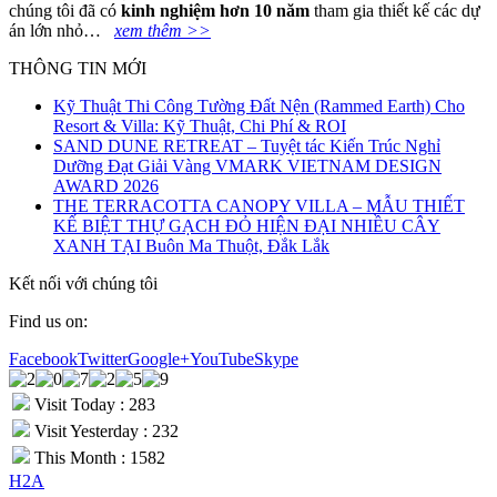
chúng tôi đã có
kinh nghi
ệ
m h
ơ
n 10 n
ă
m
tham gia thiết kế các dự
án lớn nhỏ…
xem thêm >>
THÔNG TIN MỚI
Kỹ Thuật Thi Công Tường Đất Nện (Rammed Earth) Cho
Resort & Villa: Kỹ Thuật, Chi Phí & ROI
SAND DUNE RETREAT – Tuyệt tác Kiến Trúc Nghỉ
Dưỡng Đạt Giải Vàng VMARK VIETNAM DESIGN
AWARD 2026
THE TERRACOTTA CANOPY VILLA – MẪU THIẾT
KẾ BIỆT THỰ GẠCH ĐỎ HIỆN ĐẠI NHIỀU CÂY
XANH TẠI Buôn Ma Thuột, Đắk Lắk
Kết nối với chúng tôi
Find us on:
Facebook
Twitter
Google+
YouTube
Skype
Visit Today : 283
Visit Yesterday : 232
This Month : 1582
H2A