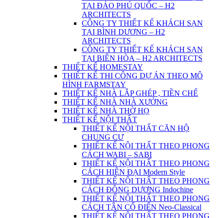
TẠI ĐẢO PHÚ QUỐC – H2
ARCHITECTS
CÔNG TY THIẾT KẾ KHÁCH SẠN
TẠI BÌNH DƯƠNG – H2
ARCHITECTS
CÔNG TY THIẾT KẾ KHÁCH SẠN
TẠI BIÊN HÒA – H2 ARCHITECTS
THIẾT KẾ HOMESTAY
THIẾT KẾ THI CÔNG DỰ ÁN THEO MÔ
HÌNH FARMSTAY
THIẾT KẾ NHÀ LẮP GHÉP , TIỀN CHẾ
THIẾT KẾ NHÀ NHÀ XƯỞNG
THIẾT KẾ NHÀ THỜ HỌ
THIẾT KẾ NỘI THẤT
THIẾT KẾ NỘI THẤT CĂN HỘ
CHUNG CƯ
THIẾT KẾ NỘI THẤT THEO PHONG
CÁCH WABI – SABI
THIẾT KẾ NỘI THẤT THEO PHONG
CÁCH HIỆN ĐẠI Modern Style
THIẾT KẾ NỘI THẤT THEO PHONG
CÁCH ĐÔNG DƯƠNG Indochine
THIẾT KẾ NỘI THẤT THEO PHONG
CÁCH TÂN CỔ ĐIỂN Neo-Classical
THIẾT KẾ NỘI THẤT THEO PHONG