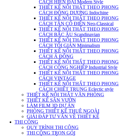
CÁCH HIỆN ĐẠI Modern Style
THIẾT KẾ NỘI THẤT THEO PHONG
CÁCH ĐÔNG DƯƠNG Indochine
THIẾT KẾ NỘI THẤT THEO PHONG
CÁCH TÂN CỔ ĐIỂN Neo-Classical
THIẾT KẾ NỘI THẤT THEO PHONG
CÁCH BẮC ÂU Scandinavian
THIẾT KẾ NỘI THẤT THEO PHONG
CÁCH TỐI GIẢN Minimalism
THIẾT KẾ NỘI THẤT THEO PHONG
CÁCH Á ĐÔNG
THIẾT KẾ NỘI THẤT THEO PHONG
CÁCH CÔNG NGHIỆP Industrial Style
THIẾT KẾ NỘI THẤT THEO PHONG
CÁCH VINTAGE
THIẾT KẾ NỘI THẤT THEO PHONG
CÁCH CHIẾT TRUNG Eclectic style
THIẾT KẾ NỘI THẤT VĂN PHÒNG
THIẾT KẾ SÂN VƯỜN
LÀM FILM 3D DỰ ÁN
PHÒNG THIẾT KẾ THUÊ NGOÀI
GIẢI ĐÁP TƯ VẤN VỀ THIẾT KẾ
THI CÔNG
QUY TRÌNH THI CÔNG
THI CÔNG TRỌN GÓI