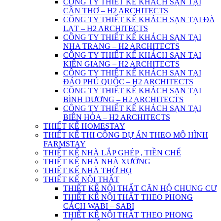
CÔNG TY THIẾT KẾ KHÁCH SẠN TẠI
CẦN THƠ – H2 ARCHITECTS
CÔNG TY THIẾT KẾ KHÁCH SẠN TẠI ĐÀ
LẠT – H2 ARCHITECTS
CÔNG TY THIẾT KẾ KHÁCH SẠN TẠI
NHA TRANG – H2 ARCHITECTS
CÔNG TY THIẾT KẾ KHÁCH SẠN TẠI
KIÊN GIANG – H2 ARCHITECTS
CÔNG TY THIẾT KẾ KHÁCH SẠN TẠI
ĐẢO PHÚ QUỐC – H2 ARCHITECTS
CÔNG TY THIẾT KẾ KHÁCH SẠN TẠI
BÌNH DƯƠNG – H2 ARCHITECTS
CÔNG TY THIẾT KẾ KHÁCH SẠN TẠI
BIÊN HÒA – H2 ARCHITECTS
THIẾT KẾ HOMESTAY
THIẾT KẾ THI CÔNG DỰ ÁN THEO MÔ HÌNH
FARMSTAY
THIẾT KẾ NHÀ LẮP GHÉP , TIỀN CHẾ
THIẾT KẾ NHÀ NHÀ XƯỞNG
THIẾT KẾ NHÀ THỜ HỌ
THIẾT KẾ NỘI THẤT
THIẾT KẾ NỘI THẤT CĂN HỘ CHUNG CƯ
THIẾT KẾ NỘI THẤT THEO PHONG
CÁCH WABI – SABI
THIẾT KẾ NỘI THẤT THEO PHONG