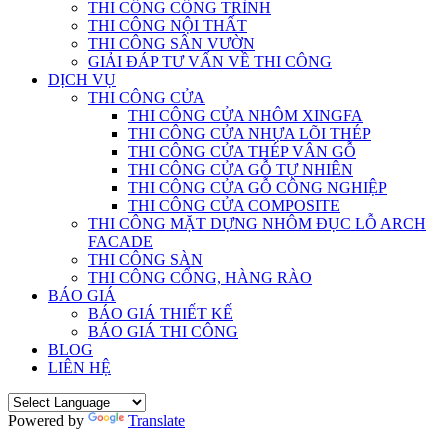
THI CÔNG CÔNG TRÌNH
THI CÔNG NỘI THẤT
THI CÔNG SÂN VƯỜN
GIẢI ĐÁP TƯ VẤN VỀ THI CÔNG
DỊCH VỤ
THI CÔNG CỬA
THI CÔNG CỬA NHÔM XINGFA
THI CÔNG CỬA NHỰA LÕI THÉP
THI CÔNG CỬA THÉP VÂN GỖ
THI CÔNG CỬA GỖ TỰ NHIÊN
THI CÔNG CỬA GỖ CÔNG NGHIỆP
THI CÔNG CỬA COMPOSITE
THI CÔNG MẶT DỰNG NHÔM ĐỤC LỖ ARCH
FACADE
THI CÔNG SÀN
THI CÔNG CỔNG, HÀNG RÀO
BÁO GIÁ
BÁO GIÁ THIẾT KẾ
BÁO GIÁ THI CÔNG
BLOG
LIÊN HỆ
Powered by
Translate