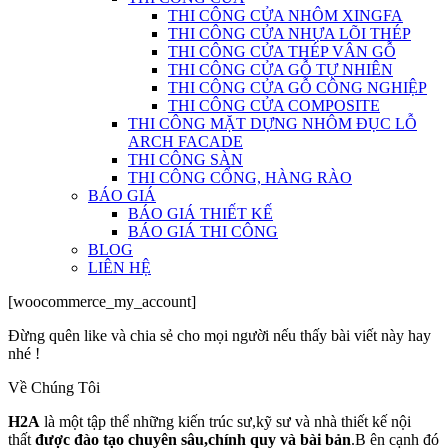
THI CÔNG CỬA NHÔM XINGFA
THI CÔNG CỬA NHỰA LÕI THÉP
THI CÔNG CỬA THÉP VÂN GỖ
THI CÔNG CỬA GỖ TỰ NHIÊN
THI CÔNG CỬA GỖ CÔNG NGHIỆP
THI CÔNG CỬA COMPOSITE
THI CÔNG MẶT DỰNG NHÔM ĐỤC LỖ
ARCH FACADE
THI CÔNG SÀN
THI CÔNG CỔNG, HÀNG RÀO
BÁO GIÁ
BÁO GIÁ THIẾT KẾ
BÁO GIÁ THI CÔNG
BLOG
LIÊN HỆ
[woocommerce_my_account]
Đừng quên like và chia sẻ cho mọi người nếu thấy bài viết này hay
nhé !
Về Chúng Tôi
H2A
là một tập thể những kiến trúc sư,kỹ sư và nhà thiết kế nội
thất
đ
ượ
c
đà
o t
ạ
o chuy
ê
n s
â
u,ch
í
nh quy v
à
b
à
i b
ả
n
.B ên cạnh đó