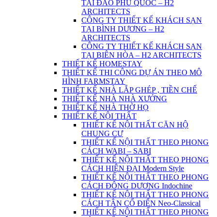
TẠI ĐẢO PHÚ QUỐC – H2
ARCHITECTS
CÔNG TY THIẾT KẾ KHÁCH SẠN
TẠI BÌNH DƯƠNG – H2
ARCHITECTS
CÔNG TY THIẾT KẾ KHÁCH SẠN
TẠI BIÊN HÒA – H2 ARCHITECTS
THIẾT KẾ HOMESTAY
THIẾT KẾ THI CÔNG DỰ ÁN THEO MÔ
HÌNH FARMSTAY
THIẾT KẾ NHÀ LẮP GHÉP , TIỀN CHẾ
THIẾT KẾ NHÀ NHÀ XƯỞNG
THIẾT KẾ NHÀ THỜ HỌ
THIẾT KẾ NỘI THẤT
THIẾT KẾ NỘI THẤT CĂN HỘ
CHUNG CƯ
THIẾT KẾ NỘI THẤT THEO PHONG
CÁCH WABI – SABI
THIẾT KẾ NỘI THẤT THEO PHONG
CÁCH HIỆN ĐẠI Modern Style
THIẾT KẾ NỘI THẤT THEO PHONG
CÁCH ĐÔNG DƯƠNG Indochine
THIẾT KẾ NỘI THẤT THEO PHONG
CÁCH TÂN CỔ ĐIỂN Neo-Classical
THIẾT KẾ NỘI THẤT THEO PHONG