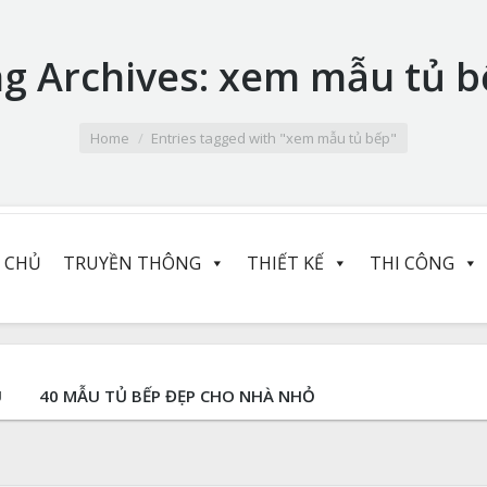
g Archives:
xem mẫu tủ b
Home
Entries tagged with "xem mẫu tủ bếp"
 CHỦ
TRUYỀN THÔNG
THIẾT KẾ
THI CÔNG
U
40 MẪU TỦ BẾP ĐẸP CHO NHÀ NHỎ