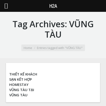
H2A
Tag Archives:
VŨNG
TÀU
You are here:
Home
Entries tagged with "VŨNG TÀU"
THIẾT KẾ KHÁCH
SẠN KẾT HỢP
HOMESTAY
VŨNG TÀU TẠI
VŨNG TÀU