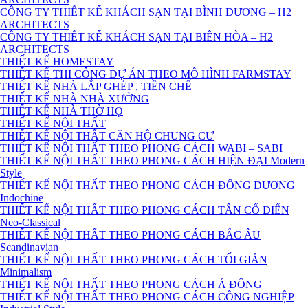
CÔNG TY THIẾT KẾ KHÁCH SẠN TẠI BÌNH DƯƠNG – H2
ARCHITECTS
CÔNG TY THIẾT KẾ KHÁCH SẠN TẠI BIÊN HÒA – H2
ARCHITECTS
THIẾT KẾ HOMESTAY
THIẾT KẾ THI CÔNG DỰ ÁN THEO MÔ HÌNH FARMSTAY
THIẾT KẾ NHÀ LẮP GHÉP , TIỀN CHẾ
THIẾT KẾ NHÀ NHÀ XƯỞNG
THIẾT KẾ NHÀ THỜ HỌ
THIẾT KẾ NỘI THẤT
THIẾT KẾ NỘI THẤT CĂN HỘ CHUNG CƯ
THIẾT KẾ NỘI THẤT THEO PHONG CÁCH WABI – SABI
THIẾT KẾ NỘI THẤT THEO PHONG CÁCH HIỆN ĐẠI Modern
Style
THIẾT KẾ NỘI THẤT THEO PHONG CÁCH ĐÔNG DƯƠNG
Indochine
THIẾT KẾ NỘI THẤT THEO PHONG CÁCH TÂN CỔ ĐIỂN
Neo-Classical
THIẾT KẾ NỘI THẤT THEO PHONG CÁCH BẮC ÂU
Scandinavian
THIẾT KẾ NỘI THẤT THEO PHONG CÁCH TỐI GIẢN
Minimalism
THIẾT KẾ NỘI THẤT THEO PHONG CÁCH Á ĐÔNG
THIẾT KẾ NỘI THẤT THEO PHONG CÁCH CÔNG NGHIỆP