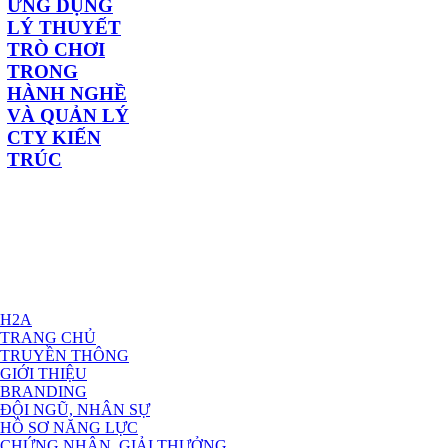
ỨNG DỤNG
LÝ THUYẾT
TRÒ CHƠI
TRONG
HÀNH NGHỀ
VÀ QUẢN LÝ
CTY KIẾN
TRÚC
H2A
TRANG CHỦ
TRUYỀN THÔNG
GIỚI THIỆU
BRANDING
ĐỘI NGŨ, NHÂN SỰ
HỒ SƠ NĂNG LỰC
CHỨNG NHẬN, GIẢI THƯỞNG