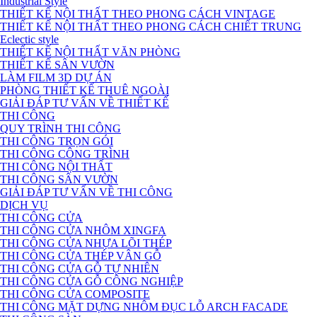
Industrial Style
THIẾT KẾ NỘI THẤT THEO PHONG CÁCH VINTAGE
THIẾT KẾ NỘI THẤT THEO PHONG CÁCH CHIẾT TRUNG
Eclectic style
THIẾT KẾ NỘI THẤT VĂN PHÒNG
THIẾT KẾ SÂN VƯỜN
LÀM FILM 3D DỰ ÁN
PHÒNG THIẾT KẾ THUÊ NGOÀI
GIẢI ĐÁP TƯ VẤN VỀ THIẾT KẾ
THI CÔNG
QUY TRÌNH THI CÔNG
THI CÔNG TRỌN GÓI
THI CÔNG CÔNG TRÌNH
THI CÔNG NỘI THẤT
THI CÔNG SÂN VƯỜN
GIẢI ĐÁP TƯ VẤN VỀ THI CÔNG
DỊCH VỤ
THI CÔNG CỬA
THI CÔNG CỬA NHÔM XINGFA
THI CÔNG CỬA NHỰA LÕI THÉP
THI CÔNG CỬA THÉP VÂN GỖ
THI CÔNG CỬA GỖ TỰ NHIÊN
THI CÔNG CỬA GỖ CÔNG NGHIỆP
THI CÔNG CỬA COMPOSITE
THI CÔNG MẶT DỰNG NHÔM ĐỤC LỖ ARCH FACADE