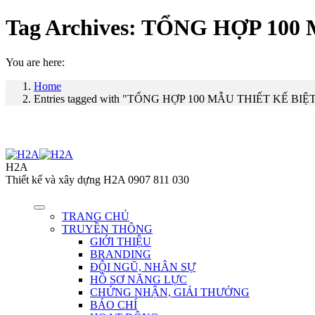
Tag Archives:
TỔNG HỢP 100 
You are here:
Home
Entries tagged with "TỔNG HỢP 100 MẪU THIẾT KẾ BI
H2A
Thiết kế và xây dựng H2A 0907 811 030
TRANG CHỦ
TRUYỀN THÔNG
GIỚI THIỆU
BRANDING
ĐỘI NGŨ, NHÂN SỰ
HỒ SƠ NĂNG LỰC
CHỨNG NHẬN, GIẢI THƯỞNG
BÁO CHÍ