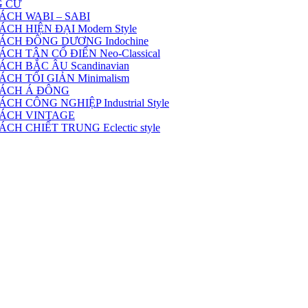
G CƯ
ÁCH WABI – SABI
H HIỆN ĐẠI Modern Style
ÁCH ĐÔNG DƯƠNG Indochine
H TÂN CỔ ĐIỂN Neo-Classical
CH BẮC ÂU Scandinavian
CH TỐI GIẢN Minimalism
CÁCH Á ĐÔNG
 CÔNG NGHIỆP Industrial Style
CÁCH VINTAGE
H CHIẾT TRUNG Eclectic style