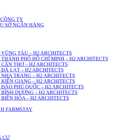
 CÔNG TY
RỤ SỞ NGÂN HÀNG
 VŨNG TÀU – H2 ARCHITECTS
 THÀNH PHỐ HỒ CHÍ MINH – H2 ARCHITECTS
 CẦN THƠ – H2 ARCHITECTS
 ĐÀ LẠT – H2 ARCHITECTS
 NHA TRANG – H2 ARCHITECTS
 KIÊN GIANG – H2 ARCHITECTS
 ĐẢO PHÚ QUỐC – H2 ARCHITECTS
 BÌNH DƯƠNG – H2 ARCHITECTS
 BIÊN HÒA – H2 ARCHITECTS
ÌNH FARMSTAY
G CƯ