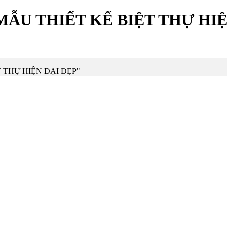
MẪU THIẾT KẾ BIỆT THỰ HIỆ
ỆT THỰ HIỆN ĐẠI ĐẸP"