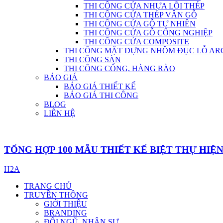
THI CÔNG CỬA NHỰA LÕI THÉP
THI CÔNG CỬA THÉP VÂN GỖ
THI CÔNG CỬA GỖ TỰ NHIÊN
THI CÔNG CỬA GỖ CÔNG NGHIỆP
THI CÔNG CỬA COMPOSITE
THI CÔNG MẶT DỰNG NHÔM ĐỤC LỖ AR
THI CÔNG SÀN
THI CÔNG CỔNG, HÀNG RÀO
BÁO GIÁ
BÁO GIÁ THIẾT KẾ
BÁO GIÁ THI CÔNG
BLOG
LIÊN HỆ
TỔNG HỢP 100 MẪU THIẾT KẾ BIỆT THỰ HIỆN
H2A
TRANG CHỦ
TRUYỀN THÔNG
GIỚI THIỆU
BRANDING
ĐỘI NGŨ, NHÂN SỰ