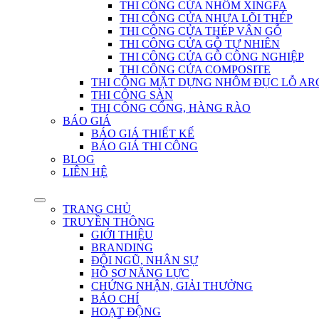
THI CÔNG CỬA NHÔM XINGFA
THI CÔNG CỬA NHỰA LÕI THÉP
THI CÔNG CỬA THÉP VÂN GỖ
THI CÔNG CỬA GỖ TỰ NHIÊN
THI CÔNG CỬA GỖ CÔNG NGHIỆP
THI CÔNG CỬA COMPOSITE
THI CÔNG MẶT DỰNG NHÔM ĐỤC LỖ AR
THI CÔNG SÀN
THI CÔNG CỔNG, HÀNG RÀO
BÁO GIÁ
BÁO GIÁ THIẾT KẾ
BÁO GIÁ THI CÔNG
BLOG
LIÊN HỆ
TRANG CHỦ
TRUYỀN THÔNG
GIỚI THIỆU
BRANDING
ĐỘI NGŨ, NHÂN SỰ
HỒ SƠ NĂNG LỰC
CHỨNG NHẬN, GIẢI THƯỞNG
BÁO CHÍ
HOẠT ĐỘNG