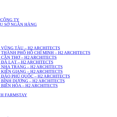
 CÔNG TY
RỤ SỞ NGÂN HÀNG
 VŨNG TÀU – H2 ARCHITECTS
 THÀNH PHỐ HỒ CHÍ MINH – H2 ARCHITECTS
 CẦN THƠ – H2 ARCHITECTS
 ĐÀ LẠT – H2 ARCHITECTS
 NHA TRANG – H2 ARCHITECTS
 KIÊN GIANG – H2 ARCHITECTS
 ĐẢO PHÚ QUỐC – H2 ARCHITECTS
 BÌNH DƯƠNG – H2 ARCHITECTS
 BIÊN HÒA – H2 ARCHITECTS
ÌNH FARMSTAY