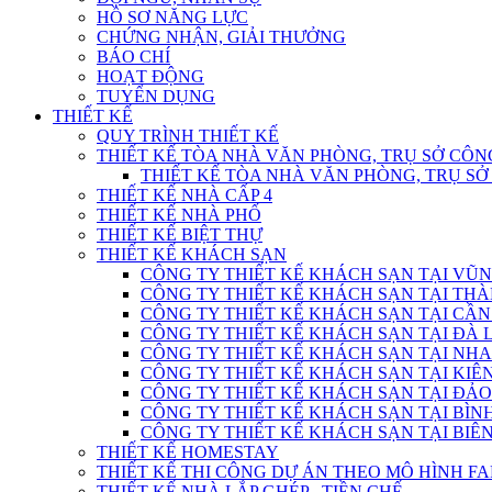
HỒ SƠ NĂNG LỰC
CHỨNG NHẬN, GIẢI THƯỞNG
BÁO CHÍ
HOẠT ĐỘNG
TUYỂN DỤNG
THIẾT KẾ
QUY TRÌNH THIẾT KẾ
THIẾT KẾ TÒA NHÀ VĂN PHÒNG, TRỤ SỞ CÔN
THIẾT KẾ TÒA NHÀ VĂN PHÒNG, TRỤ S
THIẾT KẾ NHÀ CẤP 4
THIẾT KẾ NHÀ PHỐ
THIẾT KẾ BIỆT THỰ
THIẾT KẾ KHÁCH SẠN
CÔNG TY THIẾT KẾ KHÁCH SẠN TẠI VŨN
CÔNG TY THIẾT KẾ KHÁCH SẠN TẠI THÀ
CÔNG TY THIẾT KẾ KHÁCH SẠN TẠI CẦN
CÔNG TY THIẾT KẾ KHÁCH SẠN TẠI ĐÀ L
CÔNG TY THIẾT KẾ KHÁCH SẠN TẠI NHA
CÔNG TY THIẾT KẾ KHÁCH SẠN TẠI KIÊN
CÔNG TY THIẾT KẾ KHÁCH SẠN TẠI ĐẢO
CÔNG TY THIẾT KẾ KHÁCH SẠN TẠI BÌN
CÔNG TY THIẾT KẾ KHÁCH SẠN TẠI BIÊN
THIẾT KẾ HOMESTAY
THIẾT KẾ THI CÔNG DỰ ÁN THEO MÔ HÌNH F
THIẾT KẾ NHÀ LẮP GHÉP , TIỀN CHẾ