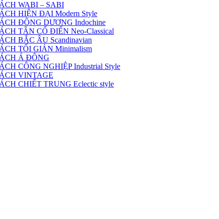
ÁCH WABI – SABI
H HIỆN ĐẠI Modern Style
ÁCH ĐÔNG DƯƠNG Indochine
H TÂN CỔ ĐIỂN Neo-Classical
CH BẮC ÂU Scandinavian
CH TỐI GIẢN Minimalism
CÁCH Á ĐÔNG
 CÔNG NGHIỆP Industrial Style
CÁCH VINTAGE
H CHIẾT TRUNG Eclectic style