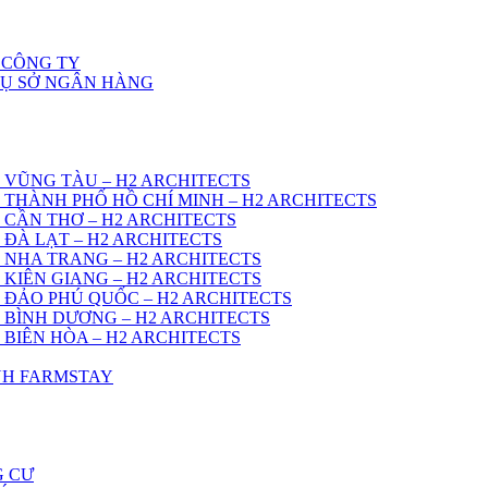
 CÔNG TY
RỤ SỞ NGÂN HÀNG
 VŨNG TÀU – H2 ARCHITECTS
 THÀNH PHỐ HỒ CHÍ MINH – H2 ARCHITECTS
 CẦN THƠ – H2 ARCHITECTS
 ĐÀ LẠT – H2 ARCHITECTS
 NHA TRANG – H2 ARCHITECTS
 KIÊN GIANG – H2 ARCHITECTS
 ĐẢO PHÚ QUỐC – H2 ARCHITECTS
 BÌNH DƯƠNG – H2 ARCHITECTS
 BIÊN HÒA – H2 ARCHITECTS
ÌNH FARMSTAY
G CƯ