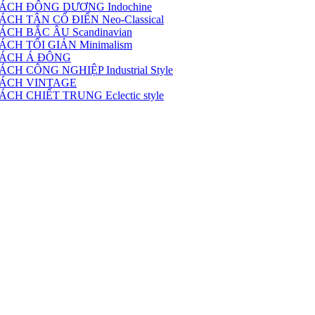
ÁCH ĐÔNG DƯƠNG Indochine
H TÂN CỔ ĐIỂN Neo-Classical
CH BẮC ÂU Scandinavian
CH TỐI GIẢN Minimalism
CÁCH Á ĐÔNG
 CÔNG NGHIỆP Industrial Style
CÁCH VINTAGE
H CHIẾT TRUNG Eclectic style