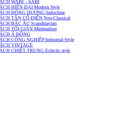
ÁCH WABI – SABI
H HIỆN ĐẠI Modern Style
ÁCH ĐÔNG DƯƠNG Indochine
H TÂN CỔ ĐIỂN Neo-Classical
CH BẮC ÂU Scandinavian
CH TỐI GIẢN Minimalism
CÁCH Á ĐÔNG
 CÔNG NGHIỆP Industrial Style
CÁCH VINTAGE
H CHIẾT TRUNG Eclectic style