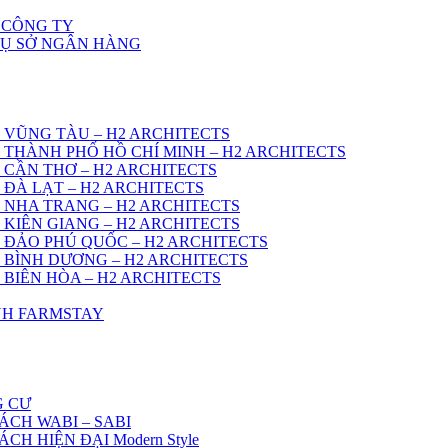
 CÔNG TY
RỤ SỞ NGÂN HÀNG
 VŨNG TÀU – H2 ARCHITECTS
 THÀNH PHỐ HỒ CHÍ MINH – H2 ARCHITECTS
 CẦN THƠ – H2 ARCHITECTS
 ĐÀ LẠT – H2 ARCHITECTS
 NHA TRANG – H2 ARCHITECTS
 KIÊN GIANG – H2 ARCHITECTS
 ĐẢO PHÚ QUỐC – H2 ARCHITECTS
 BÌNH DƯƠNG – H2 ARCHITECTS
 BIÊN HÒA – H2 ARCHITECTS
ÌNH FARMSTAY
G CƯ
ÁCH WABI – SABI
H HIỆN ĐẠI Modern Style