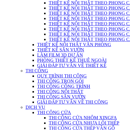
THIẾT KẾ NỘI THẤT THEO PHONG C
THIẾT KẾ NỘI THẤT THEO PHONG CÁC
THIẾT KẾ NỘI THẤT THEO PHONG CÁ
THIẾT KẾ NỘI THẤT THEO PHONG CÁ
THIẾT KẾ NỘI THẤT THEO PHONG 
THIẾT KẾ NỘI THẤT THEO PHONG CÁCH
THIẾT KẾ NỘI THẤT THEO PHONG 
THIẾT KẾ NỘI THẤT THEO PHONG CÁC
THIẾT KẾ NỘI THẤT VĂN PHÒNG
THIẾT KẾ SÂN VƯỜN
LÀM FILM 3D DỰ ÁN
PHÒNG THIẾT KẾ THUÊ NGOÀI
GIẢI ĐÁP TƯ VẤN VỀ THIẾT KẾ
THI CÔNG
QUY TRÌNH THI CÔNG
THI CÔNG TRỌN GÓI
THI CÔNG CÔNG TRÌNH
THI CÔNG NỘI THẤT
THI CÔNG SÂN VƯỜN
GIẢI ĐÁP TƯ VẤN VỀ THI CÔNG
DỊCH VỤ
THI CÔNG CỬA
THI CÔNG CỬA NHÔM XINGFA
THI CÔNG CỬA NHỰA LÕI THÉP
THI CÔNG CỬA THÉP VÂN GỖ