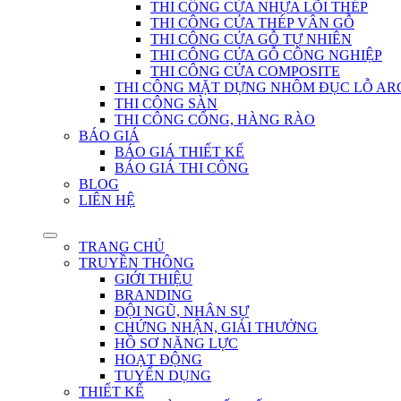
THI CÔNG CỬA NHỰA LÕI THÉP
THI CÔNG CỬA THÉP VÂN GỖ
THI CÔNG CỬA GỖ TỰ NHIÊN
THI CÔNG CỬA GỖ CÔNG NGHIỆP
THI CÔNG CỬA COMPOSITE
THI CÔNG MẶT DỰNG NHÔM ĐỤC LỖ AR
THI CÔNG SÀN
THI CÔNG CỔNG, HÀNG RÀO
BÁO GIÁ
BÁO GIÁ THIẾT KẾ
BÁO GIÁ THI CÔNG
BLOG
LIÊN HỆ
TRANG CHỦ
TRUYỀN THÔNG
GIỚI THIỆU
BRANDING
ĐỘI NGŨ, NHÂN SỰ
CHỨNG NHẬN, GIẢI THƯỞNG
HỒ SƠ NĂNG LỰC
HOẠT ĐỘNG
TUYỂN DỤNG
THIẾT KẾ