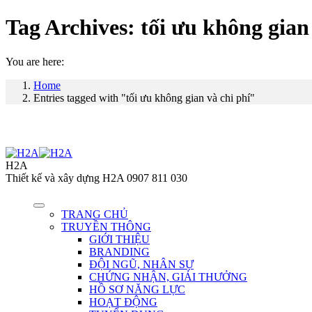
Tag Archives:
tối ưu không gian
You are here:
Home
Entries tagged with "tối ưu không gian và chi phí"
H2A
Thiết kế và xây dựng H2A 0907 811 030
TRANG CHỦ
TRUYỀN THÔNG
GIỚI THIỆU
BRANDING
ĐỘI NGŨ, NHÂN SỰ
CHỨNG NHẬN, GIẢI THƯỞNG
HỒ SƠ NĂNG LỰC
HOẠT ĐỘNG