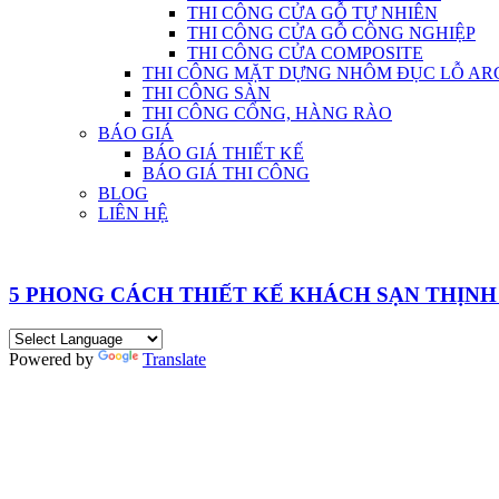
THI CÔNG CỬA GỖ TỰ NHIÊN
THI CÔNG CỬA GỖ CÔNG NGHIỆP
THI CÔNG CỬA COMPOSITE
THI CÔNG MẶT DỰNG NHÔM ĐỤC LỖ AR
THI CÔNG SÀN
THI CÔNG CỔNG, HÀNG RÀO
BÁO GIÁ
BÁO GIÁ THIẾT KẾ
BÁO GIÁ THI CÔNG
BLOG
LIÊN HỆ
5 PHONG CÁCH THIẾT KẾ KHÁCH SẠN THỊNH 
Powered by
Translate