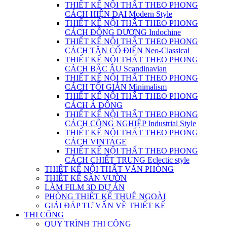
THIẾT KẾ NỘI THẤT THEO PHONG
CÁCH HIỆN ĐẠI Modern Style
THIẾT KẾ NỘI THẤT THEO PHONG
CÁCH ĐÔNG DƯƠNG Indochine
THIẾT KẾ NỘI THẤT THEO PHONG
CÁCH TÂN CỔ ĐIỂN Neo-Classical
THIẾT KẾ NỘI THẤT THEO PHONG
CÁCH BẮC ÂU Scandinavian
THIẾT KẾ NỘI THẤT THEO PHONG
CÁCH TỐI GIẢN Minimalism
THIẾT KẾ NỘI THẤT THEO PHONG
CÁCH Á ĐÔNG
THIẾT KẾ NỘI THẤT THEO PHONG
CÁCH CÔNG NGHIỆP Industrial Style
THIẾT KẾ NỘI THẤT THEO PHONG
CÁCH VINTAGE
THIẾT KẾ NỘI THẤT THEO PHONG
CÁCH CHIẾT TRUNG Eclectic style
THIẾT KẾ NỘI THẤT VĂN PHÒNG
THIẾT KẾ SÂN VƯỜN
LÀM FILM 3D DỰ ÁN
PHÒNG THIẾT KẾ THUÊ NGOÀI
GIẢI ĐÁP TƯ VẤN VỀ THIẾT KẾ
THI CÔNG
QUY TRÌNH THI CÔNG