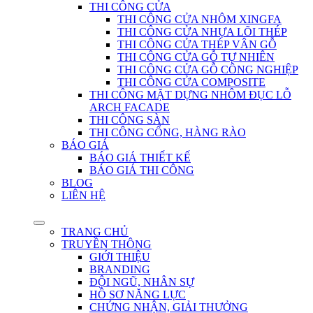
THI CÔNG CỬA
THI CÔNG CỬA NHÔM XINGFA
THI CÔNG CỬA NHỰA LÕI THÉP
THI CÔNG CỬA THÉP VÂN GỖ
THI CÔNG CỬA GỖ TỰ NHIÊN
THI CÔNG CỬA GỖ CÔNG NGHIỆP
THI CÔNG CỬA COMPOSITE
THI CÔNG MẶT DỰNG NHÔM ĐỤC LỖ
ARCH FACADE
THI CÔNG SÀN
THI CÔNG CỔNG, HÀNG RÀO
BÁO GIÁ
BÁO GIÁ THIẾT KẾ
BÁO GIÁ THI CÔNG
BLOG
LIÊN HỆ
TRANG CHỦ
TRUYỀN THÔNG
GIỚI THIỆU
BRANDING
ĐỘI NGŨ, NHÂN SỰ
HỒ SƠ NĂNG LỰC
CHỨNG NHẬN, GIẢI THƯỞNG