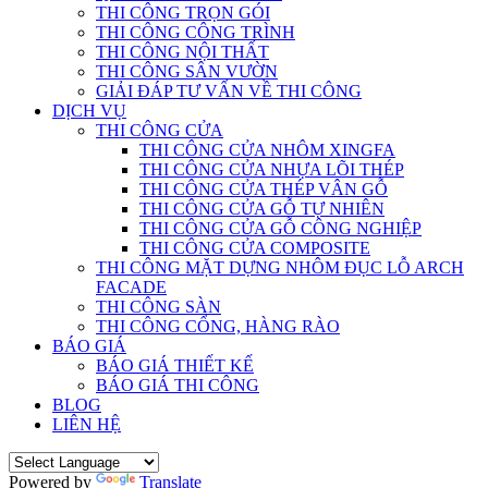
THI CÔNG TRỌN GÓI
THI CÔNG CÔNG TRÌNH
THI CÔNG NỘI THẤT
THI CÔNG SÂN VƯỜN
GIẢI ĐÁP TƯ VẤN VỀ THI CÔNG
DỊCH VỤ
THI CÔNG CỬA
THI CÔNG CỬA NHÔM XINGFA
THI CÔNG CỬA NHỰA LÕI THÉP
THI CÔNG CỬA THÉP VÂN GỖ
THI CÔNG CỬA GỖ TỰ NHIÊN
THI CÔNG CỬA GỖ CÔNG NGHIỆP
THI CÔNG CỬA COMPOSITE
THI CÔNG MẶT DỰNG NHÔM ĐỤC LỖ ARCH
FACADE
THI CÔNG SÀN
THI CÔNG CỔNG, HÀNG RÀO
BÁO GIÁ
BÁO GIÁ THIẾT KẾ
BÁO GIÁ THI CÔNG
BLOG
LIÊN HỆ
Powered by
Translate