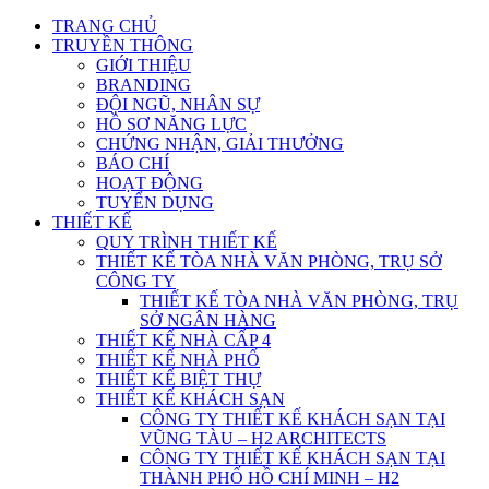
TRANG CHỦ
TRUYỀN THÔNG
GIỚI THIỆU
BRANDING
ĐỘI NGŨ, NHÂN SỰ
HỒ SƠ NĂNG LỰC
CHỨNG NHẬN, GIẢI THƯỞNG
BÁO CHÍ
HOẠT ĐỘNG
TUYỂN DỤNG
THIẾT KẾ
QUY TRÌNH THIẾT KẾ
THIẾT KẾ TÒA NHÀ VĂN PHÒNG, TRỤ SỞ
CÔNG TY
THIẾT KẾ TÒA NHÀ VĂN PHÒNG, TRỤ
SỞ NGÂN HÀNG
THIẾT KẾ NHÀ CẤP 4
THIẾT KẾ NHÀ PHỐ
THIẾT KẾ BIỆT THỰ
THIẾT KẾ KHÁCH SẠN
CÔNG TY THIẾT KẾ KHÁCH SẠN TẠI
VŨNG TÀU – H2 ARCHITECTS
CÔNG TY THIẾT KẾ KHÁCH SẠN TẠI
THÀNH PHỐ HỒ CHÍ MINH – H2