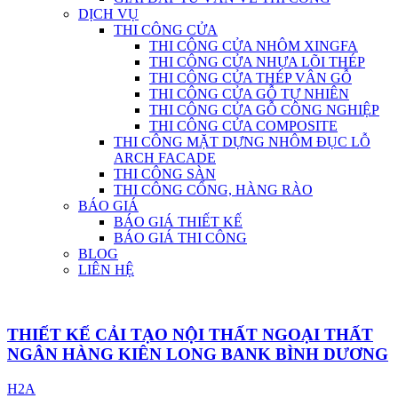
DỊCH VỤ
THI CÔNG CỬA
THI CÔNG CỬA NHÔM XINGFA
THI CÔNG CỬA NHỰA LÕI THÉP
THI CÔNG CỬA THÉP VÂN GỖ
THI CÔNG CỬA GỖ TỰ NHIÊN
THI CÔNG CỬA GỖ CÔNG NGHIỆP
THI CÔNG CỬA COMPOSITE
THI CÔNG MẶT DỰNG NHÔM ĐỤC LỖ
ARCH FACADE
THI CÔNG SÀN
THI CÔNG CỔNG, HÀNG RÀO
BÁO GIÁ
BÁO GIÁ THIẾT KẾ
BÁO GIÁ THI CÔNG
BLOG
LIÊN HỆ
THIẾT KẾ CẢI TẠO NỘI THẤT NGOẠI THẤT
NGÂN HÀNG KIÊN LONG BANK BÌNH DƯƠNG
H2A