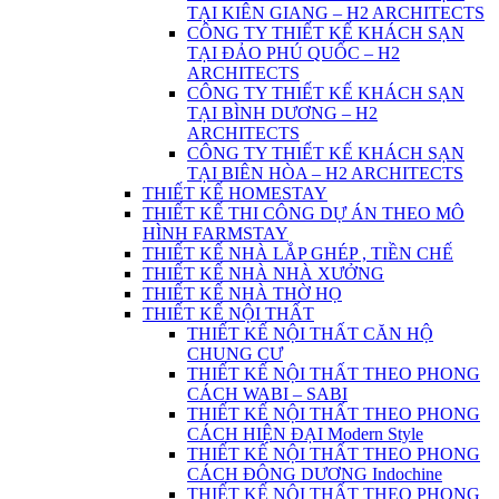
TẠI KIÊN GIANG – H2 ARCHITECTS
CÔNG TY THIẾT KẾ KHÁCH SẠN
TẠI ĐẢO PHÚ QUỐC – H2
ARCHITECTS
CÔNG TY THIẾT KẾ KHÁCH SẠN
TẠI BÌNH DƯƠNG – H2
ARCHITECTS
CÔNG TY THIẾT KẾ KHÁCH SẠN
TẠI BIÊN HÒA – H2 ARCHITECTS
THIẾT KẾ HOMESTAY
THIẾT KẾ THI CÔNG DỰ ÁN THEO MÔ
HÌNH FARMSTAY
THIẾT KẾ NHÀ LẮP GHÉP , TIỀN CHẾ
THIẾT KẾ NHÀ NHÀ XƯỞNG
THIẾT KẾ NHÀ THỜ HỌ
THIẾT KẾ NỘI THẤT
THIẾT KẾ NỘI THẤT CĂN HỘ
CHUNG CƯ
THIẾT KẾ NỘI THẤT THEO PHONG
CÁCH WABI – SABI
THIẾT KẾ NỘI THẤT THEO PHONG
CÁCH HIỆN ĐẠI Modern Style
THIẾT KẾ NỘI THẤT THEO PHONG
CÁCH ĐÔNG DƯƠNG Indochine
THIẾT KẾ NỘI THẤT THEO PHONG