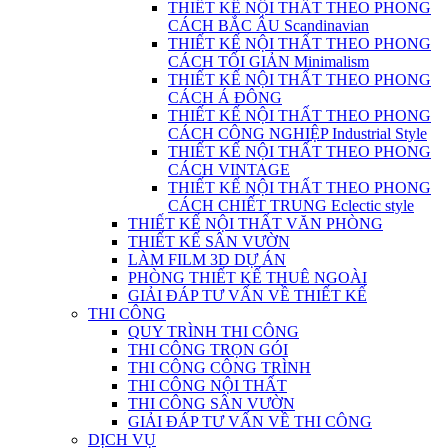
THIẾT KẾ NỘI THẤT THEO PHONG
CÁCH BẮC ÂU Scandinavian
THIẾT KẾ NỘI THẤT THEO PHONG
CÁCH TỐI GIẢN Minimalism
THIẾT KẾ NỘI THẤT THEO PHONG
CÁCH Á ĐÔNG
THIẾT KẾ NỘI THẤT THEO PHONG
CÁCH CÔNG NGHIỆP Industrial Style
THIẾT KẾ NỘI THẤT THEO PHONG
CÁCH VINTAGE
THIẾT KẾ NỘI THẤT THEO PHONG
CÁCH CHIẾT TRUNG Eclectic style
THIẾT KẾ NỘI THẤT VĂN PHÒNG
THIẾT KẾ SÂN VƯỜN
LÀM FILM 3D DỰ ÁN
PHÒNG THIẾT KẾ THUÊ NGOÀI
GIẢI ĐÁP TƯ VẤN VỀ THIẾT KẾ
THI CÔNG
QUY TRÌNH THI CÔNG
THI CÔNG TRỌN GÓI
THI CÔNG CÔNG TRÌNH
THI CÔNG NỘI THẤT
THI CÔNG SÂN VƯỜN
GIẢI ĐÁP TƯ VẤN VỀ THI CÔNG
DỊCH VỤ