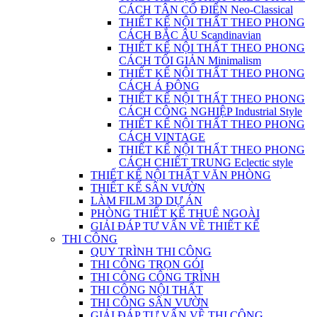
CÁCH TÂN CỔ ĐIỂN Neo-Classical
THIẾT KẾ NỘI THẤT THEO PHONG
CÁCH BẮC ÂU Scandinavian
THIẾT KẾ NỘI THẤT THEO PHONG
CÁCH TỐI GIẢN Minimalism
THIẾT KẾ NỘI THẤT THEO PHONG
CÁCH Á ĐÔNG
THIẾT KẾ NỘI THẤT THEO PHONG
CÁCH CÔNG NGHIỆP Industrial Style
THIẾT KẾ NỘI THẤT THEO PHONG
CÁCH VINTAGE
THIẾT KẾ NỘI THẤT THEO PHONG
CÁCH CHIẾT TRUNG Eclectic style
THIẾT KẾ NỘI THẤT VĂN PHÒNG
THIẾT KẾ SÂN VƯỜN
LÀM FILM 3D DỰ ÁN
PHÒNG THIẾT KẾ THUÊ NGOÀI
GIẢI ĐÁP TƯ VẤN VỀ THIẾT KẾ
THI CÔNG
QUY TRÌNH THI CÔNG
THI CÔNG TRỌN GÓI
THI CÔNG CÔNG TRÌNH
THI CÔNG NỘI THẤT
THI CÔNG SÂN VƯỜN
GIẢI ĐÁP TƯ VẤN VỀ THI CÔNG