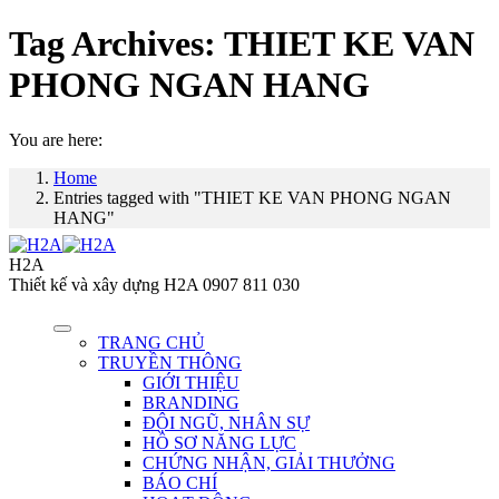
Tag Archives:
THIET KE VAN
PHONG NGAN HANG
You are here:
Home
Entries tagged with "THIET KE VAN PHONG NGAN
HANG"
H2A
Thiết kế và xây dựng H2A 0907 811 030
TRANG CHỦ
TRUYỀN THÔNG
GIỚI THIỆU
BRANDING
ĐỘI NGŨ, NHÂN SỰ
HỒ SƠ NĂNG LỰC
CHỨNG NHẬN, GIẢI THƯỞNG
BÁO CHÍ