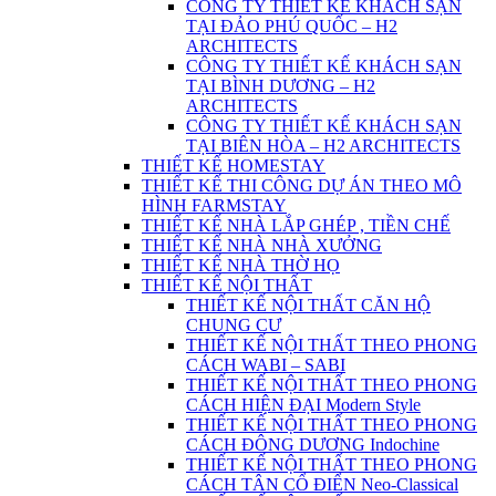
CÔNG TY THIẾT KẾ KHÁCH SẠN
TẠI ĐẢO PHÚ QUỐC – H2
ARCHITECTS
CÔNG TY THIẾT KẾ KHÁCH SẠN
TẠI BÌNH DƯƠNG – H2
ARCHITECTS
CÔNG TY THIẾT KẾ KHÁCH SẠN
TẠI BIÊN HÒA – H2 ARCHITECTS
THIẾT KẾ HOMESTAY
THIẾT KẾ THI CÔNG DỰ ÁN THEO MÔ
HÌNH FARMSTAY
THIẾT KẾ NHÀ LẮP GHÉP , TIỀN CHẾ
THIẾT KẾ NHÀ NHÀ XƯỞNG
THIẾT KẾ NHÀ THỜ HỌ
THIẾT KẾ NỘI THẤT
THIẾT KẾ NỘI THẤT CĂN HỘ
CHUNG CƯ
THIẾT KẾ NỘI THẤT THEO PHONG
CÁCH WABI – SABI
THIẾT KẾ NỘI THẤT THEO PHONG
CÁCH HIỆN ĐẠI Modern Style
THIẾT KẾ NỘI THẤT THEO PHONG
CÁCH ĐÔNG DƯƠNG Indochine
THIẾT KẾ NỘI THẤT THEO PHONG
CÁCH TÂN CỔ ĐIỂN Neo-Classical