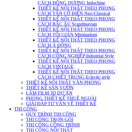
CÁCH ĐÔNG DƯƠNG Indochine
THIẾT KẾ NỘI THẤT THEO PHONG
CÁCH TÂN CỔ ĐIỂN Neo-Classical
THIẾT KẾ NỘI THẤT THEO PHONG
CÁCH BẮC ÂU Scandinavian
THIẾT KẾ NỘI THẤT THEO PHONG
CÁCH TỐI GIẢN Minimalism
THIẾT KẾ NỘI THẤT THEO PHONG
CÁCH Á ĐÔNG
THIẾT KẾ NỘI THẤT THEO PHONG
CÁCH CÔNG NGHIỆP Industrial Style
THIẾT KẾ NỘI THẤT THEO PHONG
CÁCH VINTAGE
THIẾT KẾ NỘI THẤT THEO PHONG
CÁCH CHIẾT TRUNG Eclectic style
THIẾT KẾ NỘI THẤT VĂN PHÒNG
THIẾT KẾ SÂN VƯỜN
LÀM FILM 3D DỰ ÁN
PHÒNG THIẾT KẾ THUÊ NGOÀI
GIẢI ĐÁP TƯ VẤN VỀ THIẾT KẾ
THI CÔNG
QUY TRÌNH THI CÔNG
THI CÔNG TRỌN GÓI
THI CÔNG CÔNG TRÌNH
THI CÔNG NỘI THẤT