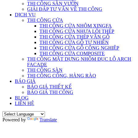
THI CÔNG SÂN VƯỜN
GIẢI ĐÁP TƯ VẤN VỀ THI CÔNG
DỊCH VỤ
THI CÔNG CỬA
THI CÔNG CỬA NHÔM XINGFA
THI CÔNG CỬA NHỰA LÕI THÉP
THI CÔNG CỬA THÉP VÂN GỖ
THI CÔNG CỬA GỖ TỰ NHIÊN
THI CÔNG CỬA GỖ CÔNG NGHIỆP
THI CÔNG CỬA COMPOSITE
THI CÔNG MẶT DỰNG NHÔM ĐỤC LỖ ARCH
FACADE
THI CÔNG SÀN
THI CÔNG CỔNG, HÀNG RÀO
BÁO GIÁ
BÁO GIÁ THIẾT KẾ
BÁO GIÁ THI CÔNG
BLOG
LIÊN HỆ
Powered by
Translate