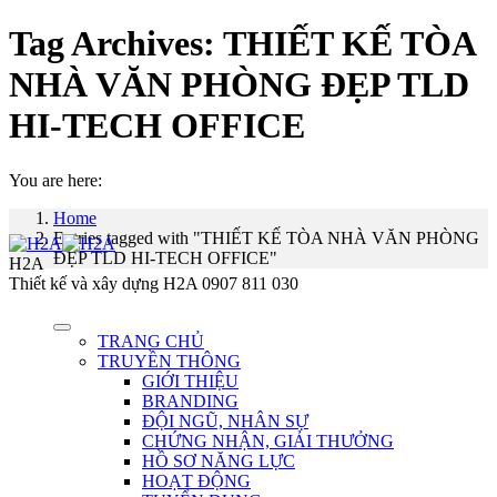
Tag Archives:
THIẾT KẾ TÒA
NHÀ VĂN PHÒNG ĐẸP TLD
HI-TECH OFFICE
You are here:
Home
Entries tagged with "THIẾT KẾ TÒA NHÀ VĂN PHÒNG
ĐẸP TLD HI-TECH OFFICE"
H2A
Thiết kế và xây dựng H2A 0907 811 030
TRANG CHỦ
TRUYỀN THÔNG
GIỚI THIỆU
BRANDING
ĐỘI NGŨ, NHÂN SỰ
CHỨNG NHẬN, GIẢI THƯỞNG
HỒ SƠ NĂNG LỰC
HOẠT ĐỘNG