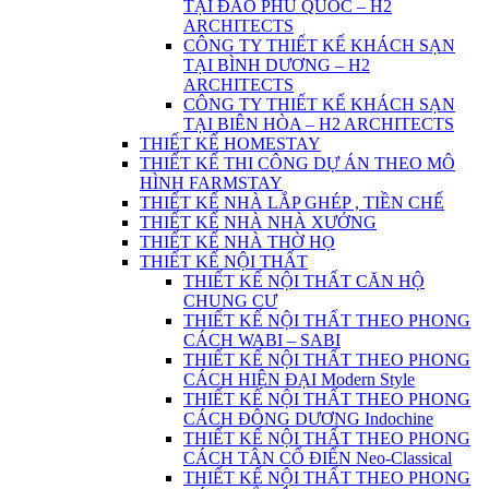
TẠI ĐẢO PHÚ QUỐC – H2
ARCHITECTS
CÔNG TY THIẾT KẾ KHÁCH SẠN
TẠI BÌNH DƯƠNG – H2
ARCHITECTS
CÔNG TY THIẾT KẾ KHÁCH SẠN
TẠI BIÊN HÒA – H2 ARCHITECTS
THIẾT KẾ HOMESTAY
THIẾT KẾ THI CÔNG DỰ ÁN THEO MÔ
HÌNH FARMSTAY
THIẾT KẾ NHÀ LẮP GHÉP , TIỀN CHẾ
THIẾT KẾ NHÀ NHÀ XƯỞNG
THIẾT KẾ NHÀ THỜ HỌ
THIẾT KẾ NỘI THẤT
THIẾT KẾ NỘI THẤT CĂN HỘ
CHUNG CƯ
THIẾT KẾ NỘI THẤT THEO PHONG
CÁCH WABI – SABI
THIẾT KẾ NỘI THẤT THEO PHONG
CÁCH HIỆN ĐẠI Modern Style
THIẾT KẾ NỘI THẤT THEO PHONG
CÁCH ĐÔNG DƯƠNG Indochine
THIẾT KẾ NỘI THẤT THEO PHONG
CÁCH TÂN CỔ ĐIỂN Neo-Classical
THIẾT KẾ NỘI THẤT THEO PHONG