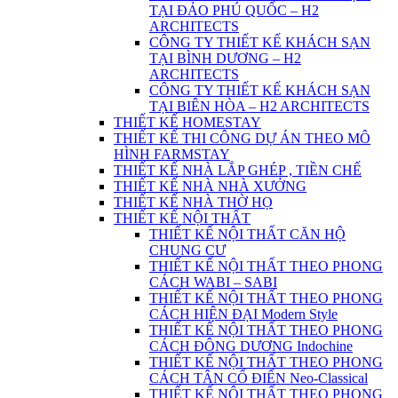
TẠI ĐẢO PHÚ QUỐC – H2
ARCHITECTS
CÔNG TY THIẾT KẾ KHÁCH SẠN
TẠI BÌNH DƯƠNG – H2
ARCHITECTS
CÔNG TY THIẾT KẾ KHÁCH SẠN
TẠI BIÊN HÒA – H2 ARCHITECTS
THIẾT KẾ HOMESTAY
THIẾT KẾ THI CÔNG DỰ ÁN THEO MÔ
HÌNH FARMSTAY
THIẾT KẾ NHÀ LẮP GHÉP , TIỀN CHẾ
THIẾT KẾ NHÀ NHÀ XƯỞNG
THIẾT KẾ NHÀ THỜ HỌ
THIẾT KẾ NỘI THẤT
THIẾT KẾ NỘI THẤT CĂN HỘ
CHUNG CƯ
THIẾT KẾ NỘI THẤT THEO PHONG
CÁCH WABI – SABI
THIẾT KẾ NỘI THẤT THEO PHONG
CÁCH HIỆN ĐẠI Modern Style
THIẾT KẾ NỘI THẤT THEO PHONG
CÁCH ĐÔNG DƯƠNG Indochine
THIẾT KẾ NỘI THẤT THEO PHONG
CÁCH TÂN CỔ ĐIỂN Neo-Classical
THIẾT KẾ NỘI THẤT THEO PHONG