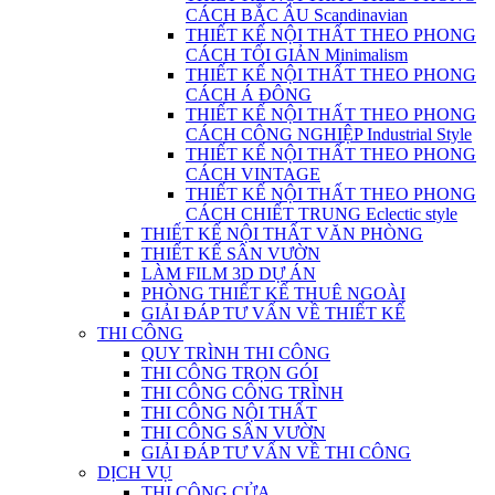
CÁCH BẮC ÂU Scandinavian
THIẾT KẾ NỘI THẤT THEO PHONG
CÁCH TỐI GIẢN Minimalism
THIẾT KẾ NỘI THẤT THEO PHONG
CÁCH Á ĐÔNG
THIẾT KẾ NỘI THẤT THEO PHONG
CÁCH CÔNG NGHIỆP Industrial Style
THIẾT KẾ NỘI THẤT THEO PHONG
CÁCH VINTAGE
THIẾT KẾ NỘI THẤT THEO PHONG
CÁCH CHIẾT TRUNG Eclectic style
THIẾT KẾ NỘI THẤT VĂN PHÒNG
THIẾT KẾ SÂN VƯỜN
LÀM FILM 3D DỰ ÁN
PHÒNG THIẾT KẾ THUÊ NGOÀI
GIẢI ĐÁP TƯ VẤN VỀ THIẾT KẾ
THI CÔNG
QUY TRÌNH THI CÔNG
THI CÔNG TRỌN GÓI
THI CÔNG CÔNG TRÌNH
THI CÔNG NỘI THẤT
THI CÔNG SÂN VƯỜN
GIẢI ĐÁP TƯ VẤN VỀ THI CÔNG
DỊCH VỤ
THI CÔNG CỬA