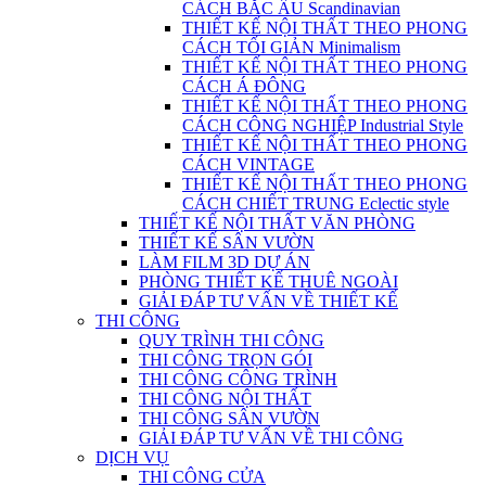
CÁCH BẮC ÂU Scandinavian
THIẾT KẾ NỘI THẤT THEO PHONG
CÁCH TỐI GIẢN Minimalism
THIẾT KẾ NỘI THẤT THEO PHONG
CÁCH Á ĐÔNG
THIẾT KẾ NỘI THẤT THEO PHONG
CÁCH CÔNG NGHIỆP Industrial Style
THIẾT KẾ NỘI THẤT THEO PHONG
CÁCH VINTAGE
THIẾT KẾ NỘI THẤT THEO PHONG
CÁCH CHIẾT TRUNG Eclectic style
THIẾT KẾ NỘI THẤT VĂN PHÒNG
THIẾT KẾ SÂN VƯỜN
LÀM FILM 3D DỰ ÁN
PHÒNG THIẾT KẾ THUÊ NGOÀI
GIẢI ĐÁP TƯ VẤN VỀ THIẾT KẾ
THI CÔNG
QUY TRÌNH THI CÔNG
THI CÔNG TRỌN GÓI
THI CÔNG CÔNG TRÌNH
THI CÔNG NỘI THẤT
THI CÔNG SÂN VƯỜN
GIẢI ĐÁP TƯ VẤN VỀ THI CÔNG
DỊCH VỤ
THI CÔNG CỬA