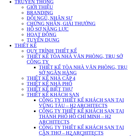
TRUYỀN THÔNG
GIỚI THIỆU
BRANDING
ĐỘI NGŨ, NHÂN SỰ
CHỨNG NHẬN, GIẢI THƯỞNG
HỒ SƠ NĂNG LỰC
HOẠT ĐỘNG
TUYỂN DỤNG
THIẾT KẾ
QUY TRÌNH THIẾT KẾ
THIẾT KẾ TÒA NHÀ VĂN PHÒNG, TRỤ SỞ
CÔNG TY
THIẾT KẾ TÒA NHÀ VĂN PHÒNG, TRỤ
SỞ NGÂN HÀNG
THIẾT KẾ NHÀ CẤP 4
THIẾT KẾ NHÀ PHỐ
THIẾT KẾ BIỆT THỰ
THIẾT KẾ KHÁCH SẠN
CÔNG TY THIẾT KẾ KHÁCH SẠN TẠI
VŨNG TÀU – H2 ARCHITECTS
CÔNG TY THIẾT KẾ KHÁCH SẠN TẠI
THÀNH PHỐ HỒ CHÍ MINH – H2
ARCHITECTS
CÔNG TY THIẾT KẾ KHÁCH SẠN TẠI
CẦN THƠ – H2 ARCHITECTS