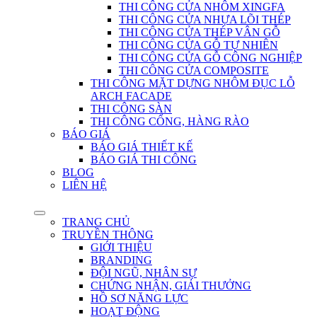
THI CÔNG CỬA NHÔM XINGFA
THI CÔNG CỬA NHỰA LÕI THÉP
THI CÔNG CỬA THÉP VÂN GỖ
THI CÔNG CỬA GỖ TỰ NHIÊN
THI CÔNG CỬA GỖ CÔNG NGHIỆP
THI CÔNG CỬA COMPOSITE
THI CÔNG MẶT DỰNG NHÔM ĐỤC LỖ
ARCH FACADE
THI CÔNG SÀN
THI CÔNG CỔNG, HÀNG RÀO
BÁO GIÁ
BÁO GIÁ THIẾT KẾ
BÁO GIÁ THI CÔNG
BLOG
LIÊN HỆ
TRANG CHỦ
TRUYỀN THÔNG
GIỚI THIỆU
BRANDING
ĐỘI NGŨ, NHÂN SỰ
CHỨNG NHẬN, GIẢI THƯỞNG
HỒ SƠ NĂNG LỰC
HOẠT ĐỘNG