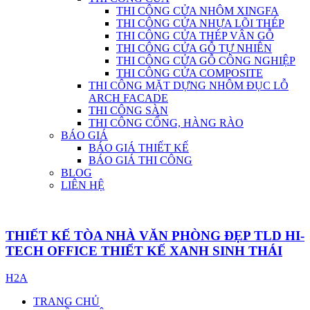
THI CÔNG CỬA NHÔM XINGFA
THI CÔNG CỬA NHỰA LÕI THÉP
THI CÔNG CỬA THÉP VÂN GỖ
THI CÔNG CỬA GỖ TỰ NHIÊN
THI CÔNG CỬA GỖ CÔNG NGHIỆP
THI CÔNG CỬA COMPOSITE
THI CÔNG MẶT DỰNG NHÔM ĐỤC LỖ
ARCH FACADE
THI CÔNG SÀN
THI CÔNG CỔNG, HÀNG RÀO
BÁO GIÁ
BÁO GIÁ THIẾT KẾ
BÁO GIÁ THI CÔNG
BLOG
LIÊN HỆ
THIẾT KẾ TÒA NHÀ VĂN PHÒNG ĐẸP TLD HI-
TECH OFFICE THIẾT KẾ XANH SINH THÁI
H2A
TRANG CHỦ