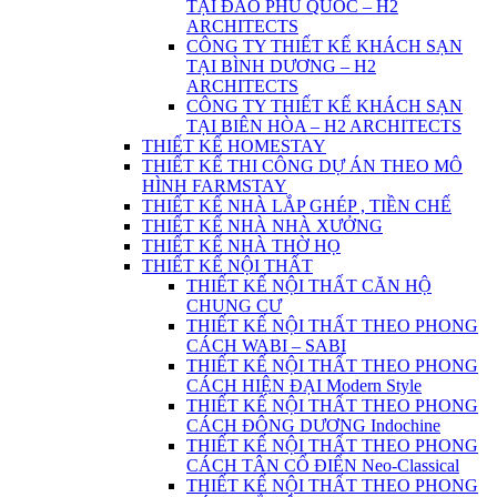
TẠI ĐẢO PHÚ QUỐC – H2
ARCHITECTS
CÔNG TY THIẾT KẾ KHÁCH SẠN
TẠI BÌNH DƯƠNG – H2
ARCHITECTS
CÔNG TY THIẾT KẾ KHÁCH SẠN
TẠI BIÊN HÒA – H2 ARCHITECTS
THIẾT KẾ HOMESTAY
THIẾT KẾ THI CÔNG DỰ ÁN THEO MÔ
HÌNH FARMSTAY
THIẾT KẾ NHÀ LẮP GHÉP , TIỀN CHẾ
THIẾT KẾ NHÀ NHÀ XƯỞNG
THIẾT KẾ NHÀ THỜ HỌ
THIẾT KẾ NỘI THẤT
THIẾT KẾ NỘI THẤT CĂN HỘ
CHUNG CƯ
THIẾT KẾ NỘI THẤT THEO PHONG
CÁCH WABI – SABI
THIẾT KẾ NỘI THẤT THEO PHONG
CÁCH HIỆN ĐẠI Modern Style
THIẾT KẾ NỘI THẤT THEO PHONG
CÁCH ĐÔNG DƯƠNG Indochine
THIẾT KẾ NỘI THẤT THEO PHONG
CÁCH TÂN CỔ ĐIỂN Neo-Classical
THIẾT KẾ NỘI THẤT THEO PHONG