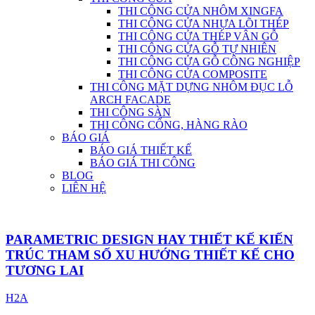
THI CÔNG CỬA NHÔM XINGFA
THI CÔNG CỬA NHỰA LÕI THÉP
THI CÔNG CỬA THÉP VÂN GỖ
THI CÔNG CỬA GỖ TỰ NHIÊN
THI CÔNG CỬA GỖ CÔNG NGHIỆP
THI CÔNG CỬA COMPOSITE
THI CÔNG MẶT DỰNG NHÔM ĐỤC LỖ
ARCH FACADE
THI CÔNG SÀN
THI CÔNG CỔNG, HÀNG RÀO
BÁO GIÁ
BÁO GIÁ THIẾT KẾ
BÁO GIÁ THI CÔNG
BLOG
LIÊN HỆ
PARAMETRIC DESIGN HAY THIẾT KẾ KIẾN
TRÚC THAM SỐ XU HƯỚNG THIẾT KẾ CHO
TƯƠNG LAI
H2A