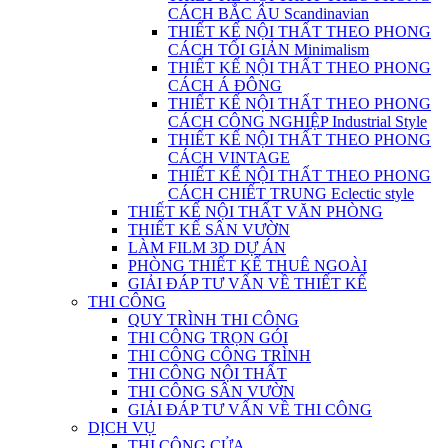
CÁCH BẮC ÂU Scandinavian
THIẾT KẾ NỘI THẤT THEO PHONG
CÁCH TỐI GIẢN Minimalism
THIẾT KẾ NỘI THẤT THEO PHONG
CÁCH Á ĐÔNG
THIẾT KẾ NỘI THẤT THEO PHONG
CÁCH CÔNG NGHIỆP Industrial Style
THIẾT KẾ NỘI THẤT THEO PHONG
CÁCH VINTAGE
THIẾT KẾ NỘI THẤT THEO PHONG
CÁCH CHIẾT TRUNG Eclectic style
THIẾT KẾ NỘI THẤT VĂN PHÒNG
THIẾT KẾ SÂN VƯỜN
LÀM FILM 3D DỰ ÁN
PHÒNG THIẾT KẾ THUÊ NGOÀI
GIẢI ĐÁP TƯ VẤN VỀ THIẾT KẾ
THI CÔNG
QUY TRÌNH THI CÔNG
THI CÔNG TRỌN GÓI
THI CÔNG CÔNG TRÌNH
THI CÔNG NỘI THẤT
THI CÔNG SÂN VƯỜN
GIẢI ĐÁP TƯ VẤN VỀ THI CÔNG
DỊCH VỤ
THI CÔNG CỬA