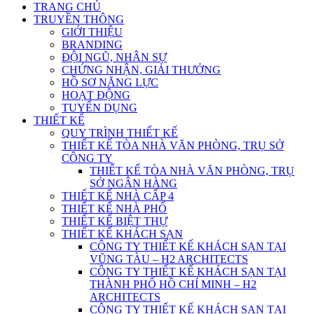
TRANG CHỦ
TRUYỀN THÔNG
GIỚI THIỆU
BRANDING
ĐỘI NGŨ, NHÂN SỰ
CHỨNG NHẬN, GIẢI THƯỞNG
HỒ SƠ NĂNG LỰC
HOẠT ĐỘNG
TUYỂN DỤNG
THIẾT KẾ
QUY TRÌNH THIẾT KẾ
THIẾT KẾ TÒA NHÀ VĂN PHÒNG, TRỤ SỞ
CÔNG TY
THIẾT KẾ TÒA NHÀ VĂN PHÒNG, TRỤ
SỞ NGÂN HÀNG
THIẾT KẾ NHÀ CẤP 4
THIẾT KẾ NHÀ PHỐ
THIẾT KẾ BIỆT THỰ
THIẾT KẾ KHÁCH SẠN
CÔNG TY THIẾT KẾ KHÁCH SẠN TẠI
VŨNG TÀU – H2 ARCHITECTS
CÔNG TY THIẾT KẾ KHÁCH SẠN TẠI
THÀNH PHỐ HỒ CHÍ MINH – H2
ARCHITECTS
CÔNG TY THIẾT KẾ KHÁCH SẠN TẠI