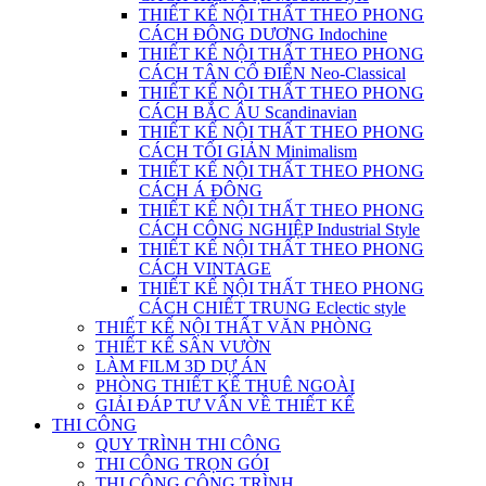
THIẾT KẾ NỘI THẤT THEO PHONG
CÁCH ĐÔNG DƯƠNG Indochine
THIẾT KẾ NỘI THẤT THEO PHONG
CÁCH TÂN CỔ ĐIỂN Neo-Classical
THIẾT KẾ NỘI THẤT THEO PHONG
CÁCH BẮC ÂU Scandinavian
THIẾT KẾ NỘI THẤT THEO PHONG
CÁCH TỐI GIẢN Minimalism
THIẾT KẾ NỘI THẤT THEO PHONG
CÁCH Á ĐÔNG
THIẾT KẾ NỘI THẤT THEO PHONG
CÁCH CÔNG NGHIỆP Industrial Style
THIẾT KẾ NỘI THẤT THEO PHONG
CÁCH VINTAGE
THIẾT KẾ NỘI THẤT THEO PHONG
CÁCH CHIẾT TRUNG Eclectic style
THIẾT KẾ NỘI THẤT VĂN PHÒNG
THIẾT KẾ SÂN VƯỜN
LÀM FILM 3D DỰ ÁN
PHÒNG THIẾT KẾ THUÊ NGOÀI
GIẢI ĐÁP TƯ VẤN VỀ THIẾT KẾ
THI CÔNG
QUY TRÌNH THI CÔNG
THI CÔNG TRỌN GÓI
THI CÔNG CÔNG TRÌNH