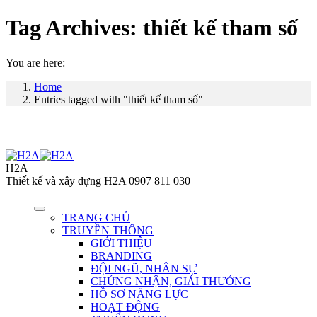
Tag Archives:
thiết kế tham số
You are here:
Home
Entries tagged with "thiết kế tham số"
H2A
Thiết kế và xây dựng H2A 0907 811 030
TRANG CHỦ
TRUYỀN THÔNG
GIỚI THIỆU
BRANDING
ĐỘI NGŨ, NHÂN SỰ
CHỨNG NHẬN, GIẢI THƯỞNG
HỒ SƠ NĂNG LỰC
HOẠT ĐỘNG