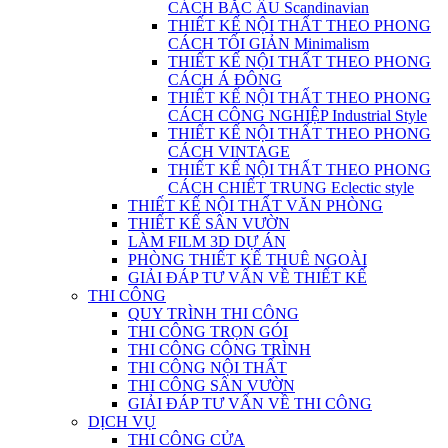
CÁCH BẮC ÂU Scandinavian
THIẾT KẾ NỘI THẤT THEO PHONG
CÁCH TỐI GIẢN Minimalism
THIẾT KẾ NỘI THẤT THEO PHONG
CÁCH Á ĐÔNG
THIẾT KẾ NỘI THẤT THEO PHONG
CÁCH CÔNG NGHIỆP Industrial Style
THIẾT KẾ NỘI THẤT THEO PHONG
CÁCH VINTAGE
THIẾT KẾ NỘI THẤT THEO PHONG
CÁCH CHIẾT TRUNG Eclectic style
THIẾT KẾ NỘI THẤT VĂN PHÒNG
THIẾT KẾ SÂN VƯỜN
LÀM FILM 3D DỰ ÁN
PHÒNG THIẾT KẾ THUÊ NGOÀI
GIẢI ĐÁP TƯ VẤN VỀ THIẾT KẾ
THI CÔNG
QUY TRÌNH THI CÔNG
THI CÔNG TRỌN GÓI
THI CÔNG CÔNG TRÌNH
THI CÔNG NỘI THẤT
THI CÔNG SÂN VƯỜN
GIẢI ĐÁP TƯ VẤN VỀ THI CÔNG
DỊCH VỤ
THI CÔNG CỬA