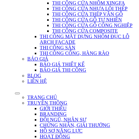
THI CÔNG CỬA NHÔM XINGFA
THI CÔNG CỬA NHỰA LÕI THÉP
THI CÔNG CỬA THÉP VÂN GỖ
THI CÔNG CỬA GỖ TỰ NHIÊN
THI CÔNG CỬA GỖ CÔNG NGHIỆP
THI CÔNG CỬA COMPOSITE
THI CÔNG MẶT DỰNG NHÔM ĐỤC LỖ
ARCH FACADE
THI CÔNG SÀN
THI CÔNG CỔNG, HÀNG RÀO
BÁO GIÁ
BÁO GIÁ THIẾT KẾ
BÁO GIÁ THI CÔNG
BLOG
LIÊN HỆ
TRANG CHỦ
TRUYỀN THÔNG
GIỚI THIỆU
BRANDING
ĐỘI NGŨ, NHÂN SỰ
CHỨNG NHẬN, GIẢI THƯỞNG
HỒ SƠ NĂNG LỰC
HOẠT ĐỘNG