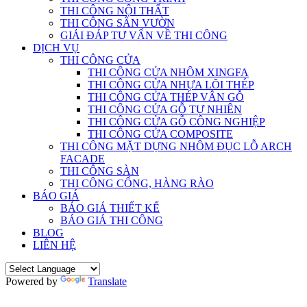
THI CÔNG NỘI THẤT
THI CÔNG SÂN VƯỜN
GIẢI ĐÁP TƯ VẤN VỀ THI CÔNG
DỊCH VỤ
THI CÔNG CỬA
THI CÔNG CỬA NHÔM XINGFA
THI CÔNG CỬA NHỰA LÕI THÉP
THI CÔNG CỬA THÉP VÂN GỖ
THI CÔNG CỬA GỖ TỰ NHIÊN
THI CÔNG CỬA GỖ CÔNG NGHIỆP
THI CÔNG CỬA COMPOSITE
THI CÔNG MẶT DỰNG NHÔM ĐỤC LỖ ARCH
FACADE
THI CÔNG SÀN
THI CÔNG CỔNG, HÀNG RÀO
BÁO GIÁ
BÁO GIÁ THIẾT KẾ
BÁO GIÁ THI CÔNG
BLOG
LIÊN HỆ
Powered by
Translate