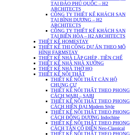
TẠI ĐẢO PHÚ QUỐC – H2
ARCHITECTS
CÔNG TY THIẾT KẾ KHÁCH SẠN
TẠI BÌNH DƯƠNG – H2
ARCHITECTS
CÔNG TY THIẾT KẾ KHÁCH SẠN
TẠI BIÊN HÒA – H2 ARCHITECTS
THIẾT KẾ HOMESTAY
THIẾT KẾ THI CÔNG DỰ ÁN THEO MÔ
HÌNH FARMSTAY
THIẾT KẾ NHÀ LẮP GHÉP , TIỀN CHẾ
THIẾT KẾ NHÀ NHÀ XƯỞNG
THIẾT KẾ NHÀ THỜ HỌ
THIẾT KẾ NỘI THẤT
THIẾT KẾ NỘI THẤT CĂN HỘ
CHUNG CƯ
THIẾT KẾ NỘI THẤT THEO PHONG
CÁCH WABI – SABI
THIẾT KẾ NỘI THẤT THEO PHONG
CÁCH HIỆN ĐẠI Modern Style
THIẾT KẾ NỘI THẤT THEO PHONG
CÁCH ĐÔNG DƯƠNG Indochine
THIẾT KẾ NỘI THẤT THEO PHONG
CÁCH TÂN CỔ ĐIỂN Neo-Classical
THIẾT KẾ NỘI THẤT THEO PHONG