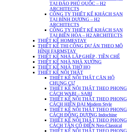
TẠI ĐẢO PHÚ QUỐC – H2
ARCHITECTS
CÔNG TY THIẾT KẾ KHÁCH SẠN
TẠI BÌNH DƯƠNG – H2
ARCHITECTS
CÔNG TY THIẾT KẾ KHÁCH SẠN
TẠI BIÊN HÒA – H2 ARCHITECTS
THIẾT KẾ HOMESTAY
THIẾT KẾ THI CÔNG DỰ ÁN THEO MÔ
HÌNH FARMSTAY
THIẾT KẾ NHÀ LẮP GHÉP , TIỀN CHẾ
THIẾT KẾ NHÀ NHÀ XƯỞNG
THIẾT KẾ NHÀ THỜ HỌ
THIẾT KẾ NỘI THẤT
THIẾT KẾ NỘI THẤT CĂN HỘ
CHUNG CƯ
THIẾT KẾ NỘI THẤT THEO PHONG
CÁCH WABI – SABI
THIẾT KẾ NỘI THẤT THEO PHONG
CÁCH HIỆN ĐẠI Modern Style
THIẾT KẾ NỘI THẤT THEO PHONG
CÁCH ĐÔNG DƯƠNG Indochine
THIẾT KẾ NỘI THẤT THEO PHONG
CÁCH TÂN CỔ ĐIỂN Neo-Classical
THIẾT KẾ NỘI THẤT THEO PHONG