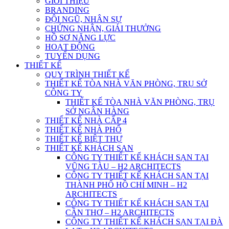
GIỚI THIỆU
BRANDING
ĐỘI NGŨ, NHÂN SỰ
CHỨNG NHẬN, GIẢI THƯỞNG
HỒ SƠ NĂNG LỰC
HOẠT ĐỘNG
TUYỂN DỤNG
THIẾT KẾ
QUY TRÌNH THIẾT KẾ
THIẾT KẾ TÒA NHÀ VĂN PHÒNG, TRỤ SỞ
CÔNG TY
THIẾT KẾ TÒA NHÀ VĂN PHÒNG, TRỤ
SỞ NGÂN HÀNG
THIẾT KẾ NHÀ CẤP 4
THIẾT KẾ NHÀ PHỐ
THIẾT KẾ BIỆT THỰ
THIẾT KẾ KHÁCH SẠN
CÔNG TY THIẾT KẾ KHÁCH SẠN TẠI
VŨNG TÀU – H2 ARCHITECTS
CÔNG TY THIẾT KẾ KHÁCH SẠN TẠI
THÀNH PHỐ HỒ CHÍ MINH – H2
ARCHITECTS
CÔNG TY THIẾT KẾ KHÁCH SẠN TẠI
CẦN THƠ – H2 ARCHITECTS
CÔNG TY THIẾT KẾ KHÁCH SẠN TẠI ĐÀ