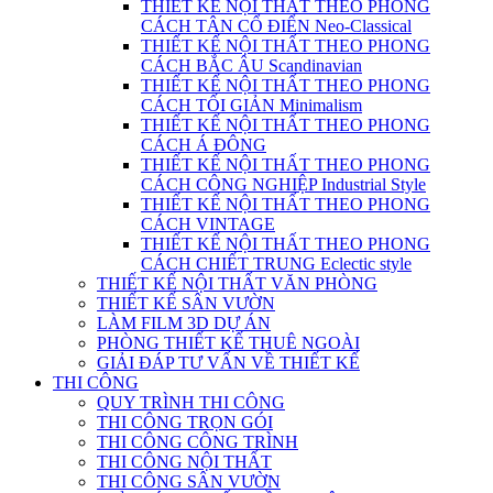
THIẾT KẾ NỘI THẤT THEO PHONG
CÁCH TÂN CỔ ĐIỂN Neo-Classical
THIẾT KẾ NỘI THẤT THEO PHONG
CÁCH BẮC ÂU Scandinavian
THIẾT KẾ NỘI THẤT THEO PHONG
CÁCH TỐI GIẢN Minimalism
THIẾT KẾ NỘI THẤT THEO PHONG
CÁCH Á ĐÔNG
THIẾT KẾ NỘI THẤT THEO PHONG
CÁCH CÔNG NGHIỆP Industrial Style
THIẾT KẾ NỘI THẤT THEO PHONG
CÁCH VINTAGE
THIẾT KẾ NỘI THẤT THEO PHONG
CÁCH CHIẾT TRUNG Eclectic style
THIẾT KẾ NỘI THẤT VĂN PHÒNG
THIẾT KẾ SÂN VƯỜN
LÀM FILM 3D DỰ ÁN
PHÒNG THIẾT KẾ THUÊ NGOÀI
GIẢI ĐÁP TƯ VẤN VỀ THIẾT KẾ
THI CÔNG
QUY TRÌNH THI CÔNG
THI CÔNG TRỌN GÓI
THI CÔNG CÔNG TRÌNH
THI CÔNG NỘI THẤT
THI CÔNG SÂN VƯỜN