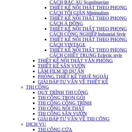
CÁCH BẮC ÂU Scandinavian
THIẾT KẾ NỘI THẤT THEO PHONG
CÁCH TỐI GIẢN Minimalism
THIẾT KẾ NỘI THẤT THEO PHONG
CÁCH Á ĐÔNG
THIẾT KẾ NỘI THẤT THEO PHONG
CÁCH CÔNG NGHIỆP Industrial Style
THIẾT KẾ NỘI THẤT THEO PHONG
CÁCH VINTAGE
THIẾT KẾ NỘI THẤT THEO PHONG
CÁCH CHIẾT TRUNG Eclectic style
THIẾT KẾ NỘI THẤT VĂN PHÒNG
THIẾT KẾ SÂN VƯỜN
LÀM FILM 3D DỰ ÁN
PHÒNG THIẾT KẾ THUÊ NGOÀI
GIẢI ĐÁP TƯ VẤN VỀ THIẾT KẾ
THI CÔNG
QUY TRÌNH THI CÔNG
THI CÔNG TRỌN GÓI
THI CÔNG CÔNG TRÌNH
THI CÔNG NỘI THẤT
THI CÔNG SÂN VƯỜN
GIẢI ĐÁP TƯ VẤN VỀ THI CÔNG
DỊCH VỤ
THI CÔNG CỬA