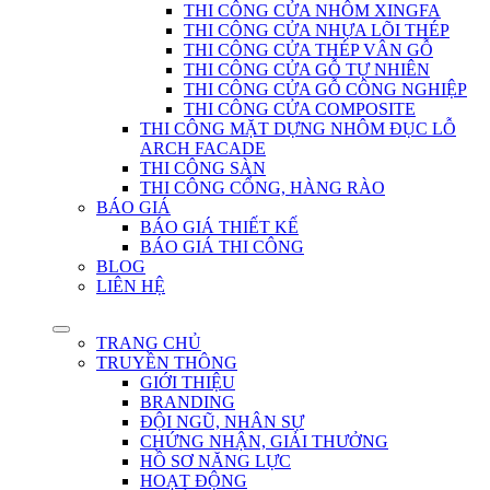
THI CÔNG CỬA NHÔM XINGFA
THI CÔNG CỬA NHỰA LÕI THÉP
THI CÔNG CỬA THÉP VÂN GỖ
THI CÔNG CỬA GỖ TỰ NHIÊN
THI CÔNG CỬA GỖ CÔNG NGHIỆP
THI CÔNG CỬA COMPOSITE
THI CÔNG MẶT DỰNG NHÔM ĐỤC LỖ
ARCH FACADE
THI CÔNG SÀN
THI CÔNG CỔNG, HÀNG RÀO
BÁO GIÁ
BÁO GIÁ THIẾT KẾ
BÁO GIÁ THI CÔNG
BLOG
LIÊN HỆ
TRANG CHỦ
TRUYỀN THÔNG
GIỚI THIỆU
BRANDING
ĐỘI NGŨ, NHÂN SỰ
CHỨNG NHẬN, GIẢI THƯỞNG
HỒ SƠ NĂNG LỰC
HOẠT ĐỘNG