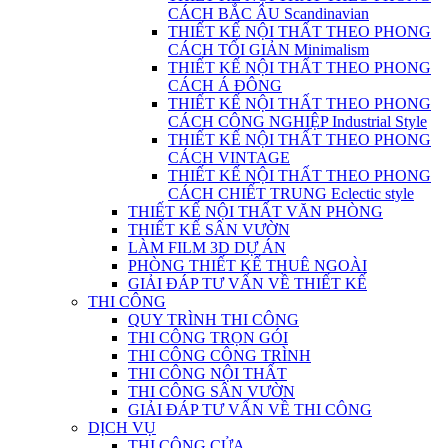
CÁCH BẮC ÂU Scandinavian
THIẾT KẾ NỘI THẤT THEO PHONG
CÁCH TỐI GIẢN Minimalism
THIẾT KẾ NỘI THẤT THEO PHONG
CÁCH Á ĐÔNG
THIẾT KẾ NỘI THẤT THEO PHONG
CÁCH CÔNG NGHIỆP Industrial Style
THIẾT KẾ NỘI THẤT THEO PHONG
CÁCH VINTAGE
THIẾT KẾ NỘI THẤT THEO PHONG
CÁCH CHIẾT TRUNG Eclectic style
THIẾT KẾ NỘI THẤT VĂN PHÒNG
THIẾT KẾ SÂN VƯỜN
LÀM FILM 3D DỰ ÁN
PHÒNG THIẾT KẾ THUÊ NGOÀI
GIẢI ĐÁP TƯ VẤN VỀ THIẾT KẾ
THI CÔNG
QUY TRÌNH THI CÔNG
THI CÔNG TRỌN GÓI
THI CÔNG CÔNG TRÌNH
THI CÔNG NỘI THẤT
THI CÔNG SÂN VƯỜN
GIẢI ĐÁP TƯ VẤN VỀ THI CÔNG
DỊCH VỤ
THI CÔNG CỬA