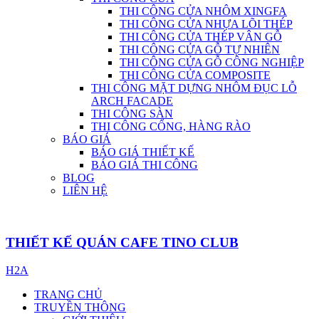
THI CÔNG CỬA NHÔM XINGFA
THI CÔNG CỬA NHỰA LÕI THÉP
THI CÔNG CỬA THÉP VÂN GỖ
THI CÔNG CỬA GỖ TỰ NHIÊN
THI CÔNG CỬA GỖ CÔNG NGHIỆP
THI CÔNG CỬA COMPOSITE
THI CÔNG MẶT DỰNG NHÔM ĐỤC LỖ
ARCH FACADE
THI CÔNG SÀN
THI CÔNG CỔNG, HÀNG RÀO
BÁO GIÁ
BÁO GIÁ THIẾT KẾ
BÁO GIÁ THI CÔNG
BLOG
LIÊN HỆ
THIẾT KẾ QUÁN CAFE TINO CLUB
H2A
TRANG CHỦ
TRUYỀN THÔNG