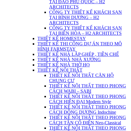
TẠI ĐẢO PHÚ QUỐC – H2
ARCHITECTS
CÔNG TY THIẾT KẾ KHÁCH SẠN
TẠI BÌNH DƯƠNG – H2
ARCHITECTS
CÔNG TY THIẾT KẾ KHÁCH SẠN
TẠI BIÊN HÒA – H2 ARCHITECTS
THIẾT KẾ HOMESTAY
THIẾT KẾ THI CÔNG DỰ ÁN THEO MÔ
HÌNH FARMSTAY
THIẾT KẾ NHÀ LẮP GHÉP , TIỀN CHẾ
THIẾT KẾ NHÀ NHÀ XƯỞNG
THIẾT KẾ NHÀ THỜ HỌ
THIẾT KẾ NỘI THẤT
THIẾT KẾ NỘI THẤT CĂN HỘ
CHUNG CƯ
THIẾT KẾ NỘI THẤT THEO PHONG
CÁCH WABI – SABI
THIẾT KẾ NỘI THẤT THEO PHONG
CÁCH HIỆN ĐẠI Modern Style
THIẾT KẾ NỘI THẤT THEO PHONG
CÁCH ĐÔNG DƯƠNG Indochine
THIẾT KẾ NỘI THẤT THEO PHONG
CÁCH TÂN CỔ ĐIỂN Neo-Classical
THIẾT KẾ NỘI THẤT THEO PHONG