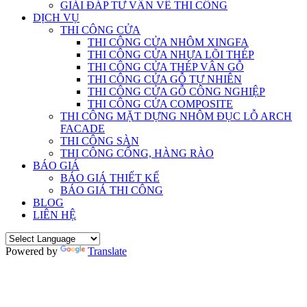
GIẢI ĐÁP TƯ VẤN VỀ THI CÔNG
DỊCH VỤ
THI CÔNG CỬA
THI CÔNG CỬA NHÔM XINGFA
THI CÔNG CỬA NHỰA LÕI THÉP
THI CÔNG CỬA THÉP VÂN GỖ
THI CÔNG CỬA GỖ TỰ NHIÊN
THI CÔNG CỬA GỖ CÔNG NGHIỆP
THI CÔNG CỬA COMPOSITE
THI CÔNG MẶT DỰNG NHÔM ĐỤC LỖ ARCH
FACADE
THI CÔNG SÀN
THI CÔNG CỔNG, HÀNG RÀO
BÁO GIÁ
BÁO GIÁ THIẾT KẾ
BÁO GIÁ THI CÔNG
BLOG
LIÊN HỆ
Powered by
Translate