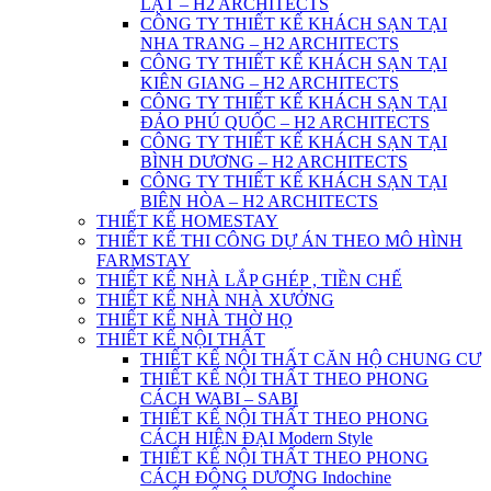
LẠT – H2 ARCHITECTS
CÔNG TY THIẾT KẾ KHÁCH SẠN TẠI
NHA TRANG – H2 ARCHITECTS
CÔNG TY THIẾT KẾ KHÁCH SẠN TẠI
KIÊN GIANG – H2 ARCHITECTS
CÔNG TY THIẾT KẾ KHÁCH SẠN TẠI
ĐẢO PHÚ QUỐC – H2 ARCHITECTS
CÔNG TY THIẾT KẾ KHÁCH SẠN TẠI
BÌNH DƯƠNG – H2 ARCHITECTS
CÔNG TY THIẾT KẾ KHÁCH SẠN TẠI
BIÊN HÒA – H2 ARCHITECTS
THIẾT KẾ HOMESTAY
THIẾT KẾ THI CÔNG DỰ ÁN THEO MÔ HÌNH
FARMSTAY
THIẾT KẾ NHÀ LẮP GHÉP , TIỀN CHẾ
THIẾT KẾ NHÀ NHÀ XƯỞNG
THIẾT KẾ NHÀ THỜ HỌ
THIẾT KẾ NỘI THẤT
THIẾT KẾ NỘI THẤT CĂN HỘ CHUNG CƯ
THIẾT KẾ NỘI THẤT THEO PHONG
CÁCH WABI – SABI
THIẾT KẾ NỘI THẤT THEO PHONG
CÁCH HIỆN ĐẠI Modern Style
THIẾT KẾ NỘI THẤT THEO PHONG
CÁCH ĐÔNG DƯƠNG Indochine