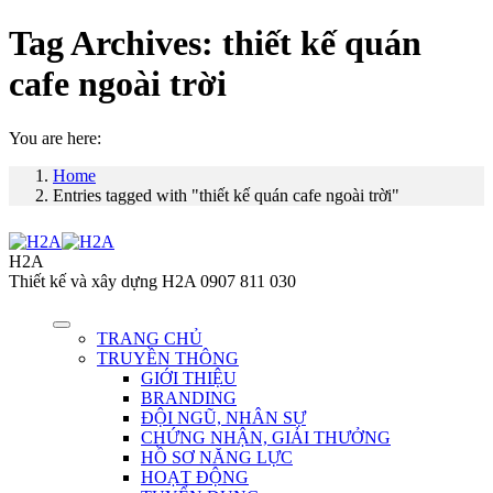
Tag Archives:
thiết kế quán
cafe ngoài trời
You are here:
Home
Entries tagged with "thiết kế quán cafe ngoài trời"
H2A
Thiết kế và xây dựng H2A 0907 811 030
TRANG CHỦ
TRUYỀN THÔNG
GIỚI THIỆU
BRANDING
ĐỘI NGŨ, NHÂN SỰ
CHỨNG NHẬN, GIẢI THƯỞNG
HỒ SƠ NĂNG LỰC
HOẠT ĐỘNG