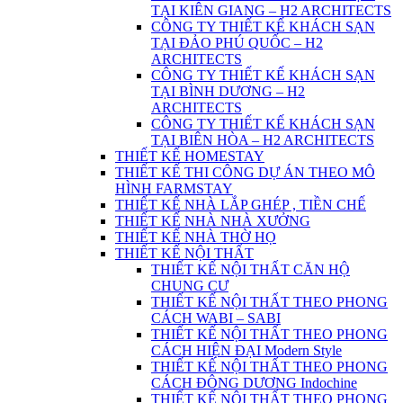
TẠI KIÊN GIANG – H2 ARCHITECTS
CÔNG TY THIẾT KẾ KHÁCH SẠN
TẠI ĐẢO PHÚ QUỐC – H2
ARCHITECTS
CÔNG TY THIẾT KẾ KHÁCH SẠN
TẠI BÌNH DƯƠNG – H2
ARCHITECTS
CÔNG TY THIẾT KẾ KHÁCH SẠN
TẠI BIÊN HÒA – H2 ARCHITECTS
THIẾT KẾ HOMESTAY
THIẾT KẾ THI CÔNG DỰ ÁN THEO MÔ
HÌNH FARMSTAY
THIẾT KẾ NHÀ LẮP GHÉP , TIỀN CHẾ
THIẾT KẾ NHÀ NHÀ XƯỞNG
THIẾT KẾ NHÀ THỜ HỌ
THIẾT KẾ NỘI THẤT
THIẾT KẾ NỘI THẤT CĂN HỘ
CHUNG CƯ
THIẾT KẾ NỘI THẤT THEO PHONG
CÁCH WABI – SABI
THIẾT KẾ NỘI THẤT THEO PHONG
CÁCH HIỆN ĐẠI Modern Style
THIẾT KẾ NỘI THẤT THEO PHONG
CÁCH ĐÔNG DƯƠNG Indochine
THIẾT KẾ NỘI THẤT THEO PHONG