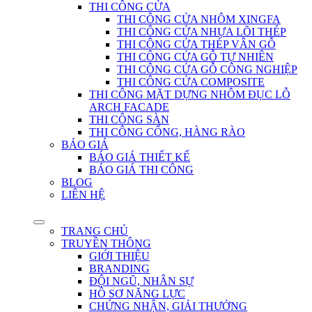
THI CÔNG CỬA
THI CÔNG CỬA NHÔM XINGFA
THI CÔNG CỬA NHỰA LÕI THÉP
THI CÔNG CỬA THÉP VÂN GỖ
THI CÔNG CỬA GỖ TỰ NHIÊN
THI CÔNG CỬA GỖ CÔNG NGHIỆP
THI CÔNG CỬA COMPOSITE
THI CÔNG MẶT DỰNG NHÔM ĐỤC LỖ
ARCH FACADE
THI CÔNG SÀN
THI CÔNG CỔNG, HÀNG RÀO
BÁO GIÁ
BÁO GIÁ THIẾT KẾ
BÁO GIÁ THI CÔNG
BLOG
LIÊN HỆ
TRANG CHỦ
TRUYỀN THÔNG
GIỚI THIỆU
BRANDING
ĐỘI NGŨ, NHÂN SỰ
HỒ SƠ NĂNG LỰC
CHỨNG NHẬN, GIẢI THƯỞNG