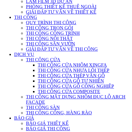
LÀM FILM 3D DỰ ÁN
PHÒNG THIẾT KẾ THUÊ NGOÀI
GIẢI ĐÁP TƯ VẤN VỀ THIẾT KẾ
THI CÔNG
QUY TRÌNH THI CÔNG
THI CÔNG TRỌN GÓI
THI CÔNG CÔNG TRÌNH
THI CÔNG NỘI THẤT
THI CÔNG SÂN VƯỜN
GIẢI ĐÁP TƯ VẤN VỀ THI CÔNG
DỊCH VỤ
THI CÔNG CỬA
THI CÔNG CỬA NHÔM XINGFA
THI CÔNG CỬA NHỰA LÕI THÉP
THI CÔNG CỬA THÉP VÂN GỖ
THI CÔNG CỬA GỖ TỰ NHIÊN
THI CÔNG CỬA GỖ CÔNG NGHIỆP
THI CÔNG CỬA COMPOSITE
THI CÔNG MẶT DỰNG NHÔM ĐỤC LỖ ARCH
FACADE
THI CÔNG SÀN
THI CÔNG CỔNG, HÀNG RÀO
BÁO GIÁ
BÁO GIÁ THIẾT KẾ
BÁO GIÁ THI CÔNG