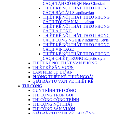
CÁCH TÂN CỔ ĐIỂN Neo-Classical
THIẾT KẾ NỘI THẤT THEO PHONG
CÁCH BẮC ÂU Scandinavian
THIẾT KẾ NỘI THẤT THEO PHONG
CÁCH TỐI GIẢN Minimalism
THIẾT KẾ NỘI THẤT THEO PHONG
CÁCH Á ĐÔNG
THIẾT KẾ NỘI THẤT THEO PHONG
CÁCH CÔNG NGHIỆP Industrial Style
THIẾT KẾ NỘI THẤT THEO PHONG
CÁCH VINTAGE
THIẾT KẾ NỘI THẤT THEO PHONG
CÁCH CHIẾT TRUNG Eclectic style
THIẾT KẾ NỘI THẤT VĂN PHÒNG
THIẾT KẾ SÂN VƯỜN
LÀM FILM 3D DỰ ÁN
PHÒNG THIẾT KẾ THUÊ NGOÀI
GIẢI ĐÁP TƯ VẤN VỀ THIẾT KẾ
THI CÔNG
QUY TRÌNH THI CÔNG
THI CÔNG TRỌN GÓI
THI CÔNG CÔNG TRÌNH
THI CÔNG NỘI THẤT
THI CÔNG SÂN VƯỜN
GIẢI ĐÁP TƯ VẤN VỀ THI CÔNG