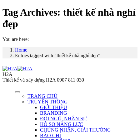
Tag Archives:
thiết kế nhà nghỉ
đẹp
You are here:
Home
Entries tagged with "thiết kế nhà nghỉ đẹp"
H2A
Thiết kế và xây dựng H2A 0907 811 030
TRANG CHỦ
TRUYỀN THÔNG
GIỚI THIỆU
BRANDING
ĐỘI NGŨ, NHÂN SỰ
HỒ SƠ NĂNG LỰC
CHỨNG NHẬN, GIẢI THƯỞNG
BÁO CHÍ