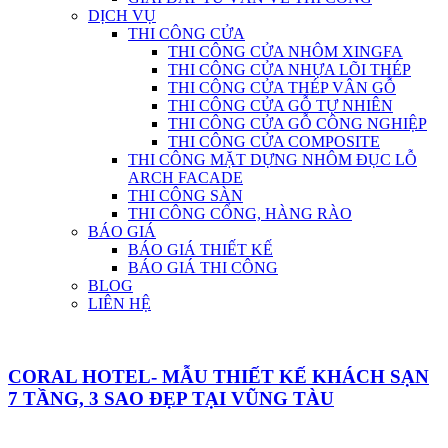
DỊCH VỤ
THI CÔNG CỬA
THI CÔNG CỬA NHÔM XINGFA
THI CÔNG CỬA NHỰA LÕI THÉP
THI CÔNG CỬA THÉP VÂN GỖ
THI CÔNG CỬA GỖ TỰ NHIÊN
THI CÔNG CỬA GỖ CÔNG NGHIỆP
THI CÔNG CỬA COMPOSITE
THI CÔNG MẶT DỰNG NHÔM ĐỤC LỖ
ARCH FACADE
THI CÔNG SÀN
THI CÔNG CỔNG, HÀNG RÀO
BÁO GIÁ
BÁO GIÁ THIẾT KẾ
BÁO GIÁ THI CÔNG
BLOG
LIÊN HỆ
CORAL HOTEL- MẪU THIẾT KẾ KHÁCH SẠN
7 TẦNG, 3 SAO ĐẸP TẠI VŨNG TÀU