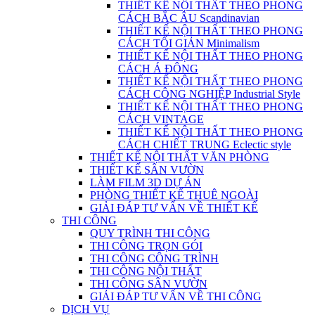
THIẾT KẾ NỘI THẤT THEO PHONG
CÁCH BẮC ÂU Scandinavian
THIẾT KẾ NỘI THẤT THEO PHONG
CÁCH TỐI GIẢN Minimalism
THIẾT KẾ NỘI THẤT THEO PHONG
CÁCH Á ĐÔNG
THIẾT KẾ NỘI THẤT THEO PHONG
CÁCH CÔNG NGHIỆP Industrial Style
THIẾT KẾ NỘI THẤT THEO PHONG
CÁCH VINTAGE
THIẾT KẾ NỘI THẤT THEO PHONG
CÁCH CHIẾT TRUNG Eclectic style
THIẾT KẾ NỘI THẤT VĂN PHÒNG
THIẾT KẾ SÂN VƯỜN
LÀM FILM 3D DỰ ÁN
PHÒNG THIẾT KẾ THUÊ NGOÀI
GIẢI ĐÁP TƯ VẤN VỀ THIẾT KẾ
THI CÔNG
QUY TRÌNH THI CÔNG
THI CÔNG TRỌN GÓI
THI CÔNG CÔNG TRÌNH
THI CÔNG NỘI THẤT
THI CÔNG SÂN VƯỜN
GIẢI ĐÁP TƯ VẤN VỀ THI CÔNG
DỊCH VỤ