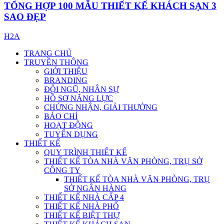
TỔNG HỢP 100 MẪU THIẾT KẾ KHÁCH SẠN 3
SAO ĐẸP
H2A
TRANG CHỦ
TRUYỀN THÔNG
GIỚI THIỆU
BRANDING
ĐỘI NGŨ, NHÂN SỰ
HỒ SƠ NĂNG LỰC
CHỨNG NHẬN, GIẢI THƯỞNG
BÁO CHÍ
HOẠT ĐỘNG
TUYỂN DỤNG
THIẾT KẾ
QUY TRÌNH THIẾT KẾ
THIẾT KẾ TÒA NHÀ VĂN PHÒNG, TRỤ SỞ
CÔNG TY
THIẾT KẾ TÒA NHÀ VĂN PHÒNG, TRỤ
SỞ NGÂN HÀNG
THIẾT KẾ NHÀ CẤP 4
THIẾT KẾ NHÀ PHỐ
THIẾT KẾ BIỆT THỰ