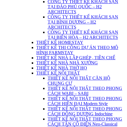
CÔNG TY THIẾT KẾ KHÁCH SẠN
TẠI ĐẢO PHÚ QUỐC – H2
ARCHITECTS
CÔNG TY THIẾT KẾ KHÁCH SẠN
TẠI BÌNH DƯƠNG – H2
ARCHITECTS
CÔNG TY THIẾT KẾ KHÁCH SẠN
TẠI BIÊN HÒA – H2 ARCHITECTS
THIẾT KẾ HOMESTAY
THIẾT KẾ THI CÔNG DỰ ÁN THEO MÔ
HÌNH FARMSTAY
THIẾT KẾ NHÀ LẮP GHÉP , TIỀN CHẾ
THIẾT KẾ NHÀ NHÀ XƯỞNG
THIẾT KẾ NHÀ THỜ HỌ
THIẾT KẾ NỘI THẤT
THIẾT KẾ NỘI THẤT CĂN HỘ
CHUNG CƯ
THIẾT KẾ NỘI THẤT THEO PHONG
CÁCH WABI – SABI
THIẾT KẾ NỘI THẤT THEO PHONG
CÁCH HIỆN ĐẠI Modern Style
THIẾT KẾ NỘI THẤT THEO PHONG
CÁCH ĐÔNG DƯƠNG Indochine
THIẾT KẾ NỘI THẤT THEO PHONG
CÁCH TÂN CỔ ĐIỂN Neo-Classical