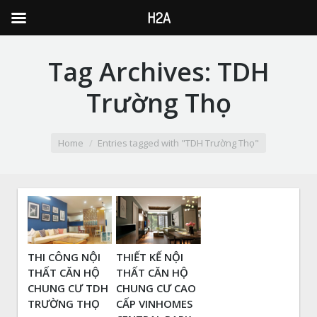
H2A
Tag Archives:
TDH
Trường Thọ
You are here:
Home
Entries tagged with "TDH Trường Thọ"
THI CÔNG NỘI
THIẾT KẾ NỘI
THẤT CĂN HỘ
THẤT CĂN HỘ
CHUNG CƯ TDH
CHUNG CƯ CAO
TRƯỜNG THỌ
CẤP VINHOMES