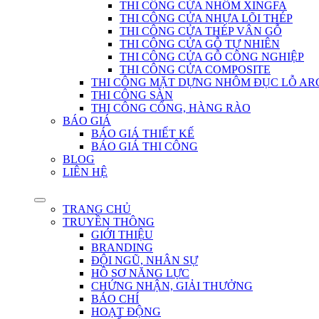
THI CÔNG CỬA NHÔM XINGFA
THI CÔNG CỬA NHỰA LÕI THÉP
THI CÔNG CỬA THÉP VÂN GỖ
THI CÔNG CỬA GỖ TỰ NHIÊN
THI CÔNG CỬA GỖ CÔNG NGHIỆP
THI CÔNG CỬA COMPOSITE
THI CÔNG MẶT DỰNG NHÔM ĐỤC LỖ AR
THI CÔNG SÀN
THI CÔNG CỔNG, HÀNG RÀO
BÁO GIÁ
BÁO GIÁ THIẾT KẾ
BÁO GIÁ THI CÔNG
BLOG
LIÊN HỆ
TRANG CHỦ
TRUYỀN THÔNG
GIỚI THIỆU
BRANDING
ĐỘI NGŨ, NHÂN SỰ
HỒ SƠ NĂNG LỰC
CHỨNG NHẬN, GIẢI THƯỞNG
BÁO CHÍ
HOẠT ĐỘNG