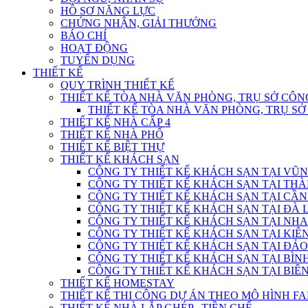
HỒ SƠ NĂNG LỰC
CHỨNG NHẬN, GIẢI THƯỞNG
BÁO CHÍ
HOẠT ĐỘNG
TUYỂN DỤNG
THIẾT KẾ
QUY TRÌNH THIẾT KẾ
THIẾT KẾ TÒA NHÀ VĂN PHÒNG, TRỤ SỞ CÔN
THIẾT KẾ TÒA NHÀ VĂN PHÒNG, TRỤ S
THIẾT KẾ NHÀ CẤP 4
THIẾT KẾ NHÀ PHỐ
THIẾT KẾ BIỆT THỰ
THIẾT KẾ KHÁCH SẠN
CÔNG TY THIẾT KẾ KHÁCH SẠN TẠI VŨN
CÔNG TY THIẾT KẾ KHÁCH SẠN TẠI THÀ
CÔNG TY THIẾT KẾ KHÁCH SẠN TẠI CẦN
CÔNG TY THIẾT KẾ KHÁCH SẠN TẠI ĐÀ L
CÔNG TY THIẾT KẾ KHÁCH SẠN TẠI NHA
CÔNG TY THIẾT KẾ KHÁCH SẠN TẠI KIÊN
CÔNG TY THIẾT KẾ KHÁCH SẠN TẠI ĐẢO
CÔNG TY THIẾT KẾ KHÁCH SẠN TẠI BÌN
CÔNG TY THIẾT KẾ KHÁCH SẠN TẠI BIÊN
THIẾT KẾ HOMESTAY
THIẾT KẾ THI CÔNG DỰ ÁN THEO MÔ HÌNH F
THIẾT KẾ NHÀ LẮP GHÉP , TIỀN CHẾ