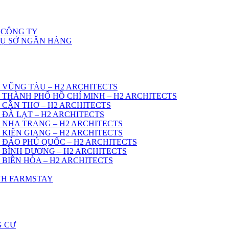
 CÔNG TY
RỤ SỞ NGÂN HÀNG
 VŨNG TÀU – H2 ARCHITECTS
 THÀNH PHỐ HỒ CHÍ MINH – H2 ARCHITECTS
 CẦN THƠ – H2 ARCHITECTS
 ĐÀ LẠT – H2 ARCHITECTS
 NHA TRANG – H2 ARCHITECTS
 KIÊN GIANG – H2 ARCHITECTS
 ĐẢO PHÚ QUỐC – H2 ARCHITECTS
 BÌNH DƯƠNG – H2 ARCHITECTS
 BIÊN HÒA – H2 ARCHITECTS
ÌNH FARMSTAY
G CƯ