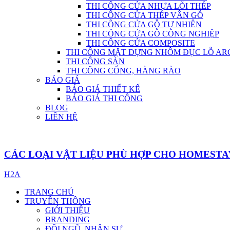
THI CÔNG CỬA NHỰA LÕI THÉP
THI CÔNG CỬA THÉP VÂN GỖ
THI CÔNG CỬA GỖ TỰ NHIÊN
THI CÔNG CỬA GỖ CÔNG NGHIỆP
THI CÔNG CỬA COMPOSITE
THI CÔNG MẶT DỰNG NHÔM ĐỤC LỖ AR
THI CÔNG SÀN
THI CÔNG CỔNG, HÀNG RÀO
BÁO GIÁ
BÁO GIÁ THIẾT KẾ
BÁO GIÁ THI CÔNG
BLOG
LIÊN HỆ
CÁC LOẠI VẬT LIỆU PHÙ HỢP CHO HOMESTAY
H2A
TRANG CHỦ
TRUYỀN THÔNG
GIỚI THIỆU
BRANDING
ĐỘI NGŨ, NHÂN SỰ