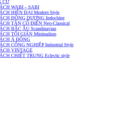
G CƯ
ÁCH WABI – SABI
H HIỆN ĐẠI Modern Style
ÁCH ĐÔNG DƯƠNG Indochine
H TÂN CỔ ĐIỂN Neo-Classical
CH BẮC ÂU Scandinavian
CH TỐI GIẢN Minimalism
CÁCH Á ĐÔNG
 CÔNG NGHIỆP Industrial Style
CÁCH VINTAGE
H CHIẾT TRUNG Eclectic style