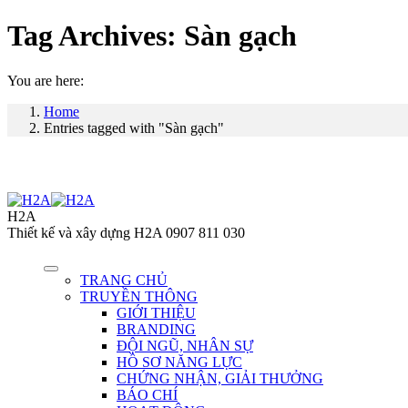
Tag Archives:
Sàn gạch
You are here:
Home
Entries tagged with "Sàn gạch"
H2A
Thiết kế và xây dựng H2A 0907 811 030
TRANG CHỦ
TRUYỀN THÔNG
GIỚI THIỆU
BRANDING
ĐỘI NGŨ, NHÂN SỰ
HỒ SƠ NĂNG LỰC
CHỨNG NHẬN, GIẢI THƯỞNG
BÁO CHÍ