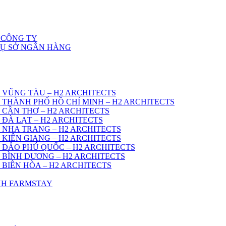
 CÔNG TY
RỤ SỞ NGÂN HÀNG
 VŨNG TÀU – H2 ARCHITECTS
 THÀNH PHỐ HỒ CHÍ MINH – H2 ARCHITECTS
 CẦN THƠ – H2 ARCHITECTS
 ĐÀ LẠT – H2 ARCHITECTS
 NHA TRANG – H2 ARCHITECTS
 KIÊN GIANG – H2 ARCHITECTS
 ĐẢO PHÚ QUỐC – H2 ARCHITECTS
 BÌNH DƯƠNG – H2 ARCHITECTS
 BIÊN HÒA – H2 ARCHITECTS
ÌNH FARMSTAY