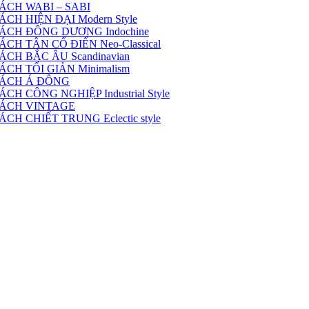
ÁCH WABI – SABI
H HIỆN ĐẠI Modern Style
ÁCH ĐÔNG DƯƠNG Indochine
H TÂN CỔ ĐIỂN Neo-Classical
CH BẮC ÂU Scandinavian
CH TỐI GIẢN Minimalism
CÁCH Á ĐÔNG
 CÔNG NGHIỆP Industrial Style
CÁCH VINTAGE
H CHIẾT TRUNG Eclectic style