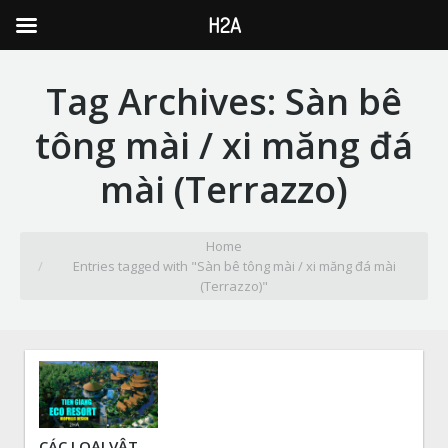
H2A
Tag Archives:
Sàn bê
tông mài / xi măng đá
mài (Terrazzo)
You are here:
Home
Entries tagged with "Sàn bê tông mài / xi măng đá mài
(Terrazzo)"
CÁC LOẠI VẬT