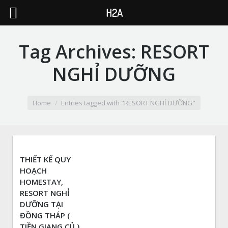
H2A
Tag Archives:
RESORT
NGHỈ DƯỠNG
You are here:
Home
Entries tagged with "RESORT NGHỈ DƯỠNG"
THIẾT KẾ QUY
HOẠCH
HOMESTAY,
RESORT NGHỈ
DƯỠNG TẠI
ĐỒNG THÁP (
TIỀN GIANG CỦ )