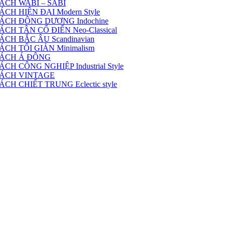
ÁCH WABI – SABI
H HIỆN ĐẠI Modern Style
ÁCH ĐÔNG DƯƠNG Indochine
H TÂN CỔ ĐIỂN Neo-Classical
CH BẮC ÂU Scandinavian
CH TỐI GIẢN Minimalism
CÁCH Á ĐÔNG
 CÔNG NGHIỆP Industrial Style
CÁCH VINTAGE
H CHIẾT TRUNG Eclectic style