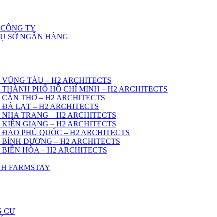
 CÔNG TY
RỤ SỞ NGÂN HÀNG
 VŨNG TÀU – H2 ARCHITECTS
 THÀNH PHỐ HỒ CHÍ MINH – H2 ARCHITECTS
 CẦN THƠ – H2 ARCHITECTS
 ĐÀ LẠT – H2 ARCHITECTS
 NHA TRANG – H2 ARCHITECTS
 KIÊN GIANG – H2 ARCHITECTS
 ĐẢO PHÚ QUỐC – H2 ARCHITECTS
 BÌNH DƯƠNG – H2 ARCHITECTS
 BIÊN HÒA – H2 ARCHITECTS
ÌNH FARMSTAY
G CƯ