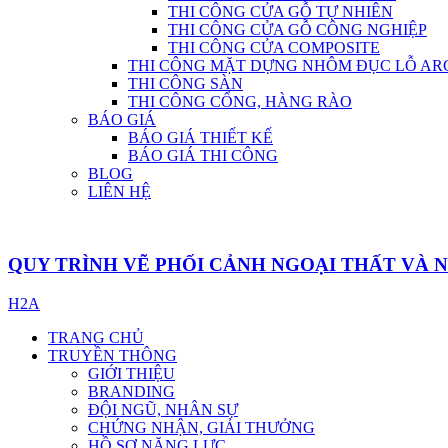
THI CÔNG CỬA GỖ TỰ NHIÊN
THI CÔNG CỬA GỖ CÔNG NGHIỆP
THI CÔNG CỬA COMPOSITE
THI CÔNG MẶT DỰNG NHÔM ĐỤC LỖ AR
THI CÔNG SÀN
THI CÔNG CỔNG, HÀNG RÀO
BÁO GIÁ
BÁO GIÁ THIẾT KẾ
BÁO GIÁ THI CÔNG
BLOG
LIÊN HỆ
QUY TRÌNH VẼ PHỐI CẢNH NGOẠI THẤT VÀ 
H2A
TRANG CHỦ
TRUYỀN THÔNG
GIỚI THIỆU
BRANDING
ĐỘI NGŨ, NHÂN SỰ
CHỨNG NHẬN, GIẢI THƯỞNG
HỒ SƠ NĂNG LỰC