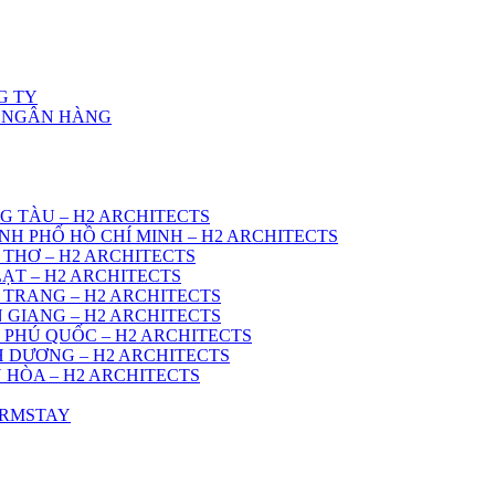
G TY
Ở NGÂN HÀNG
G TÀU – H2 ARCHITECTS
NH PHỐ HỒ CHÍ MINH – H2 ARCHITECTS
 THƠ – H2 ARCHITECTS
ẠT – H2 ARCHITECTS
 TRANG – H2 ARCHITECTS
 GIANG – H2 ARCHITECTS
 PHÚ QUỐC – H2 ARCHITECTS
H DƯƠNG – H2 ARCHITECTS
 HÒA – H2 ARCHITECTS
ARMSTAY