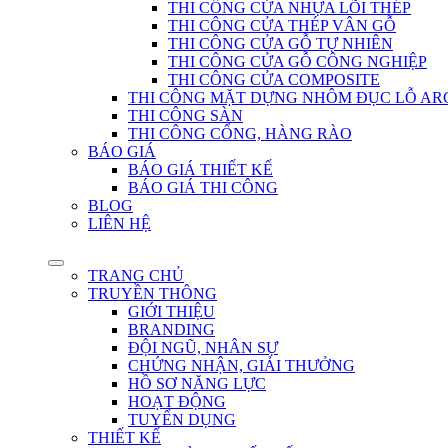
THI CÔNG CỬA NHỰA LÕI THÉP
THI CÔNG CỬA THÉP VÂN GỖ
THI CÔNG CỬA GỖ TỰ NHIÊN
THI CÔNG CỬA GỖ CÔNG NGHIỆP
THI CÔNG CỬA COMPOSITE
THI CÔNG MẶT DỰNG NHÔM ĐỤC LỖ AR
THI CÔNG SÀN
THI CÔNG CỔNG, HÀNG RÀO
BÁO GIÁ
BÁO GIÁ THIẾT KẾ
BÁO GIÁ THI CÔNG
BLOG
LIÊN HỆ
TRANG CHỦ
TRUYỀN THÔNG
GIỚI THIỆU
BRANDING
ĐỘI NGŨ, NHÂN SỰ
CHỨNG NHẬN, GIẢI THƯỞNG
HỒ SƠ NĂNG LỰC
HOẠT ĐỘNG
TUYỂN DỤNG
THIẾT KẾ