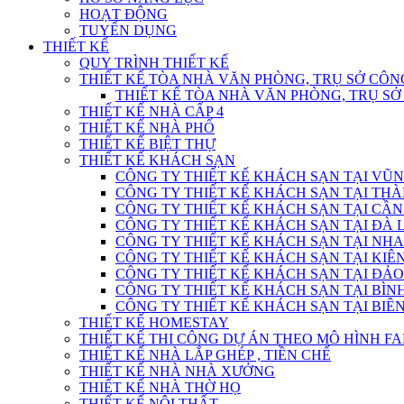
HOẠT ĐỘNG
TUYỂN DỤNG
THIẾT KẾ
QUY TRÌNH THIẾT KẾ
THIẾT KẾ TÒA NHÀ VĂN PHÒNG, TRỤ SỞ CÔN
THIẾT KẾ TÒA NHÀ VĂN PHÒNG, TRỤ S
THIẾT KẾ NHÀ CẤP 4
THIẾT KẾ NHÀ PHỐ
THIẾT KẾ BIỆT THỰ
THIẾT KẾ KHÁCH SẠN
CÔNG TY THIẾT KẾ KHÁCH SẠN TẠI VŨN
CÔNG TY THIẾT KẾ KHÁCH SẠN TẠI THÀ
CÔNG TY THIẾT KẾ KHÁCH SẠN TẠI CẦN
CÔNG TY THIẾT KẾ KHÁCH SẠN TẠI ĐÀ L
CÔNG TY THIẾT KẾ KHÁCH SẠN TẠI NHA
CÔNG TY THIẾT KẾ KHÁCH SẠN TẠI KIÊN
CÔNG TY THIẾT KẾ KHÁCH SẠN TẠI ĐẢO
CÔNG TY THIẾT KẾ KHÁCH SẠN TẠI BÌN
CÔNG TY THIẾT KẾ KHÁCH SẠN TẠI BIÊN
THIẾT KẾ HOMESTAY
THIẾT KẾ THI CÔNG DỰ ÁN THEO MÔ HÌNH F
THIẾT KẾ NHÀ LẮP GHÉP , TIỀN CHẾ
THIẾT KẾ NHÀ NHÀ XƯỞNG
THIẾT KẾ NHÀ THỜ HỌ
THIẾT KẾ NỘI THẤT