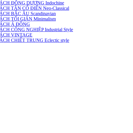
ÁCH ĐÔNG DƯƠNG Indochine
H TÂN CỔ ĐIỂN Neo-Classical
CH BẮC ÂU Scandinavian
CH TỐI GIẢN Minimalism
CÁCH Á ĐÔNG
 CÔNG NGHIỆP Industrial Style
CÁCH VINTAGE
H CHIẾT TRUNG Eclectic style