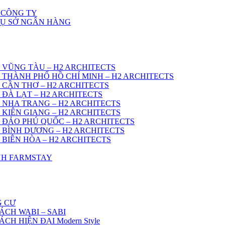
 CÔNG TY
RỤ SỞ NGÂN HÀNG
 VŨNG TÀU – H2 ARCHITECTS
 THÀNH PHỐ HỒ CHÍ MINH – H2 ARCHITECTS
 CẦN THƠ – H2 ARCHITECTS
 ĐÀ LẠT – H2 ARCHITECTS
 NHA TRANG – H2 ARCHITECTS
 KIÊN GIANG – H2 ARCHITECTS
 ĐẢO PHÚ QUỐC – H2 ARCHITECTS
 BÌNH DƯƠNG – H2 ARCHITECTS
 BIÊN HÒA – H2 ARCHITECTS
ÌNH FARMSTAY
G CƯ
ÁCH WABI – SABI
H HIỆN ĐẠI Modern Style