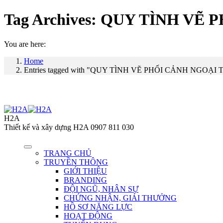
Tag Archives:
QUY TÌNH VẼ P
You are here:
Home
Entries tagged with "QUY TÌNH VẼ PHỐI CẢNH NGOẠ
H2A
Thiết kế và xây dựng H2A 0907 811 030
TRANG CHỦ
TRUYỀN THÔNG
GIỚI THIỆU
BRANDING
ĐỘI NGŨ, NHÂN SỰ
CHỨNG NHẬN, GIẢI THƯỞNG
HỒ SƠ NĂNG LỰC
HOẠT ĐỘNG