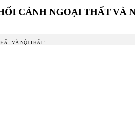
HỐI CẢNH NGOẠI THẤT VÀ 
I THẤT VÀ NỘI THẤT"