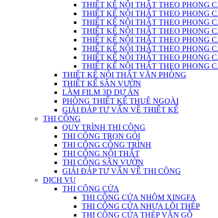
THIẾT KẾ NỘI THẤT THEO PHONG C
THIẾT KẾ NỘI THẤT THEO PHONG CÁC
THIẾT KẾ NỘI THẤT THEO PHONG CÁ
THIẾT KẾ NỘI THẤT THEO PHONG CÁ
THIẾT KẾ NỘI THẤT THEO PHONG 
THIẾT KẾ NỘI THẤT THEO PHONG CÁCH
THIẾT KẾ NỘI THẤT THEO PHONG 
THIẾT KẾ NỘI THẤT THEO PHONG CÁC
THIẾT KẾ NỘI THẤT VĂN PHÒNG
THIẾT KẾ SÂN VƯỜN
LÀM FILM 3D DỰ ÁN
PHÒNG THIẾT KẾ THUÊ NGOÀI
GIẢI ĐÁP TƯ VẤN VỀ THIẾT KẾ
THI CÔNG
QUY TRÌNH THI CÔNG
THI CÔNG TRỌN GÓI
THI CÔNG CÔNG TRÌNH
THI CÔNG NỘI THẤT
THI CÔNG SÂN VƯỜN
GIẢI ĐÁP TƯ VẤN VỀ THI CÔNG
DỊCH VỤ
THI CÔNG CỬA
THI CÔNG CỬA NHÔM XINGFA
THI CÔNG CỬA NHỰA LÕI THÉP
THI CÔNG CỬA THÉP VÂN GỖ