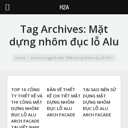
H2A
Tag Archives:
Mặt
dựng nhôm đục lỗ Alu
You are here:
Home
Entries tagged with "Mặt dựng nhôm đục lỗ Alu"
TOP 10 CÔNG
BẢN VẼ THIẾT
TẠI SAO NÊN SỬ
TY THIẾT KẾ VÀ
KẾ CHI TIẾT MẶT
DỤNG MẶT
THI CÔNG MẶT
DỰNG NHÔM
DỰNG NHÔM
DỰNG NHÔM
ĐỤC LỖ ALU
ĐỤC LỖ ALU
ĐỤC LỖ ALU
ARCH FACADE
ARCH FACADE
ARCH FACADE
TẠI VIỆT NAM