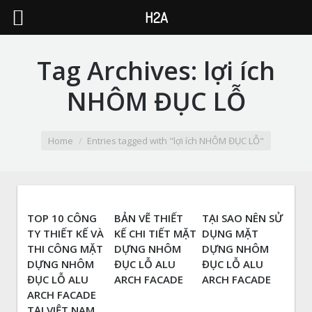
H2A
Tag Archives:
lợi ích
NHÔM ĐỤC LỖ
You are here:
Home
Entries tagged with "lợi ích NHÔM ĐỤC LỖ"
TOP 10 CÔNG
BẢN VẼ THIẾT
TẠI SAO NÊN SỬ
TY THIẾT KẾ VÀ
KẾ CHI TIẾT MẶT
DỤNG MẶT
THI CÔNG MẶT
DỰNG NHÔM
DỰNG NHÔM
DỰNG NHÔM
ĐỤC LỖ ALU
ĐỤC LỖ ALU
ĐỤC LỖ ALU
ARCH FACADE
ARCH FACADE
ARCH FACADE
TẠI VIỆT NAM