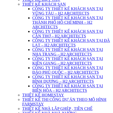
THIẾT KẾ KHÁCH SẠN
CÔNG TY THIẾT KẾ KHÁCH SẠN TẠI
VŨNG TÀU – H2 ARCHITECTS
CÔNG TY THIẾT KẾ KHÁCH SẠN TẠI
THÀNH PHỐ HỒ CHÍ MINH – H2
ARCHITECTS
CÔNG TY THIẾT KẾ KHÁCH SẠN TẠI
CẦN THƠ – H2 ARCHITECTS
CÔNG TY THIẾT KẾ KHÁCH SẠN TẠI ĐÀ
LẠT – H2 ARCHITECTS
CÔNG TY THIẾT KẾ KHÁCH SẠN TẠI
NHA TRANG – H2 ARCHITECTS
CÔNG TY THIẾT KẾ KHÁCH SẠN TẠI
KIÊN GIANG – H2 ARCHITECTS
CÔNG TY THIẾT KẾ KHÁCH SẠN TẠI
ĐẢO PHÚ QUỐC – H2 ARCHITECTS
CÔNG TY THIẾT KẾ KHÁCH SẠN TẠI
BÌNH DƯƠNG – H2 ARCHITECTS
CÔNG TY THIẾT KẾ KHÁCH SẠN TẠI
BIÊN HÒA – H2 ARCHITECTS
THIẾT KẾ HOMESTAY
THIẾT KẾ THI CÔNG DỰ ÁN THEO MÔ HÌNH
FARMSTAY
THIẾT KẾ NHÀ LẮP GHÉP , TIỀN CHẾ