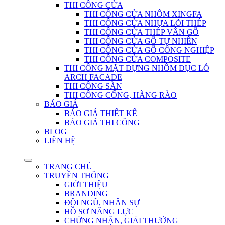
THI CÔNG CỬA
THI CÔNG CỬA NHÔM XINGFA
THI CÔNG CỬA NHỰA LÕI THÉP
THI CÔNG CỬA THÉP VÂN GỖ
THI CÔNG CỬA GỖ TỰ NHIÊN
THI CÔNG CỬA GỖ CÔNG NGHIỆP
THI CÔNG CỬA COMPOSITE
THI CÔNG MẶT DỰNG NHÔM ĐỤC LỖ
ARCH FACADE
THI CÔNG SÀN
THI CÔNG CỔNG, HÀNG RÀO
BÁO GIÁ
BÁO GIÁ THIẾT KẾ
BÁO GIÁ THI CÔNG
BLOG
LIÊN HỆ
TRANG CHỦ
TRUYỀN THÔNG
GIỚI THIỆU
BRANDING
ĐỘI NGŨ, NHÂN SỰ
HỒ SƠ NĂNG LỰC
CHỨNG NHẬN, GIẢI THƯỞNG