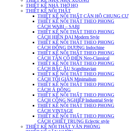
THIẾT KẾ NHÀ NHÀ XƯỞNG
THIẾT KẾ NHÀ THỜ HỌ
THIẾT KẾ NỘI THẤT
THIẾT KẾ NỘI THẤT CĂN HỘ CHUNG CƯ
THIẾT KẾ NỘI THẤT THEO PHONG
CÁCH WABI – SABI
THIẾT KẾ NỘI THẤT THEO PHONG
CÁCH HIỆN ĐẠI Modern Style
THIẾT KẾ NỘI THẤT THEO PHONG
CÁCH ĐÔNG DƯƠNG Indochine
THIẾT KẾ NỘI THẤT THEO PHONG
CÁCH TÂN CỔ ĐIỂN Neo-Classical
THIẾT KẾ NỘI THẤT THEO PHONG
CÁCH BẮC ÂU Scandinavian
THIẾT KẾ NỘI THẤT THEO PHONG
CÁCH TỐI GIẢN Minimalism
THIẾT KẾ NỘI THẤT THEO PHONG
CÁCH Á ĐÔNG
THIẾT KẾ NỘI THẤT THEO PHONG
CÁCH CÔNG NGHIỆP Industrial Style
THIẾT KẾ NỘI THẤT THEO PHONG
CÁCH VINTAGE
THIẾT KẾ NỘI THẤT THEO PHONG
CÁCH CHIẾT TRUNG Eclectic style
THIẾT KẾ NỘI THẤT VĂN PHÒNG