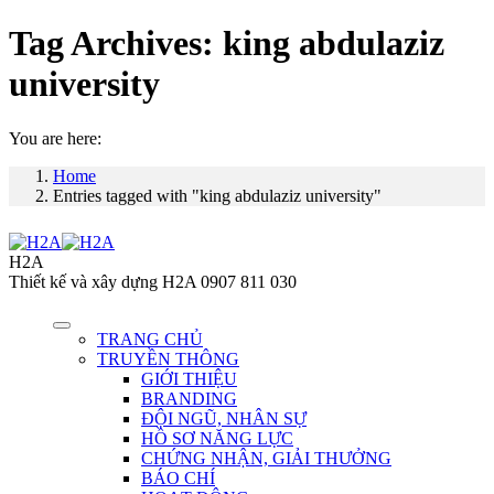
Tag Archives:
king abdulaziz
university
You are here:
Home
Entries tagged with "king abdulaziz university"
H2A
Thiết kế và xây dựng H2A 0907 811 030
TRANG CHỦ
TRUYỀN THÔNG
GIỚI THIỆU
BRANDING
ĐỘI NGŨ, NHÂN SỰ
HỒ SƠ NĂNG LỰC
CHỨNG NHẬN, GIẢI THƯỞNG
BÁO CHÍ