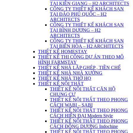
TẠI KIÊN GIANG – H2 ARCHITECTS
CÔNG TY THIẾT KẾ KHÁCH SẠN
TẠI ĐẢO PHÚ QUỐC – H2
ARCHITECTS
CÔNG TY THIẾT KẾ KHÁCH SẠN
TẠI BÌNH DƯƠNG – H2
ARCHITECTS
CÔNG TY THIẾT KẾ KHÁCH SẠN
TẠI BIÊN HÒA – H2 ARCHITECTS
THIẾT KẾ HOMESTAY
THIẾT KẾ THI CÔNG DỰ ÁN THEO MÔ
HÌNH FARMSTAY
THIẾT KẾ NHÀ LẮP GHÉP , TIỀN CHẾ
THIẾT KẾ NHÀ NHÀ XƯỞNG
THIẾT KẾ NHÀ THỜ HỌ
THIẾT KẾ NỘI THẤT
THIẾT KẾ NỘI THẤT CĂN HỘ
CHUNG CƯ
THIẾT KẾ NỘI THẤT THEO PHONG
CÁCH WABI – SABI
THIẾT KẾ NỘI THẤT THEO PHONG
CÁCH HIỆN ĐẠI Modern Style
THIẾT KẾ NỘI THẤT THEO PHONG
CÁCH ĐÔNG DƯƠNG Indochine
THIẾT KẾ NỘI THẤT THEO PHONG