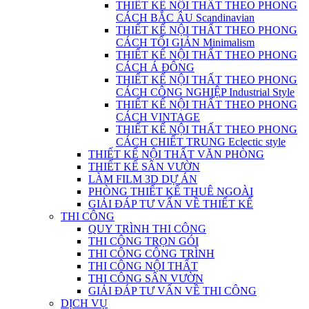
THIẾT KẾ NỘI THẤT THEO PHONG
CÁCH BẮC ÂU Scandinavian
THIẾT KẾ NỘI THẤT THEO PHONG
CÁCH TỐI GIẢN Minimalism
THIẾT KẾ NỘI THẤT THEO PHONG
CÁCH Á ĐÔNG
THIẾT KẾ NỘI THẤT THEO PHONG
CÁCH CÔNG NGHIỆP Industrial Style
THIẾT KẾ NỘI THẤT THEO PHONG
CÁCH VINTAGE
THIẾT KẾ NỘI THẤT THEO PHONG
CÁCH CHIẾT TRUNG Eclectic style
THIẾT KẾ NỘI THẤT VĂN PHÒNG
THIẾT KẾ SÂN VƯỜN
LÀM FILM 3D DỰ ÁN
PHÒNG THIẾT KẾ THUÊ NGOÀI
GIẢI ĐÁP TƯ VẤN VỀ THIẾT KẾ
THI CÔNG
QUY TRÌNH THI CÔNG
THI CÔNG TRỌN GÓI
THI CÔNG CÔNG TRÌNH
THI CÔNG NỘI THẤT
THI CÔNG SÂN VƯỜN
GIẢI ĐÁP TƯ VẤN VỀ THI CÔNG
DỊCH VỤ