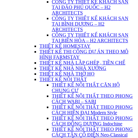
CÔNG TY THIẾT KẾ KHÁCH SẠN
TẠI ĐẢO PHÚ QUỐC – H2
ARCHITECTS
CÔNG TY THIẾT KẾ KHÁCH SẠN
TẠI BÌNH DƯƠNG – H2
ARCHITECTS
CÔNG TY THIẾT KẾ KHÁCH SẠN
TẠI BIÊN HÒA – H2 ARCHITECTS
THIẾT KẾ HOMESTAY
THIẾT KẾ THI CÔNG DỰ ÁN THEO MÔ
HÌNH FARMSTAY
THIẾT KẾ NHÀ LẮP GHÉP , TIỀN CHẾ
THIẾT KẾ NHÀ NHÀ XƯỞNG
THIẾT KẾ NHÀ THỜ HỌ
THIẾT KẾ NỘI THẤT
THIẾT KẾ NỘI THẤT CĂN HỘ
CHUNG CƯ
THIẾT KẾ NỘI THẤT THEO PHONG
CÁCH WABI – SABI
THIẾT KẾ NỘI THẤT THEO PHONG
CÁCH HIỆN ĐẠI Modern Style
THIẾT KẾ NỘI THẤT THEO PHONG
CÁCH ĐÔNG DƯƠNG Indochine
THIẾT KẾ NỘI THẤT THEO PHONG
CÁCH TÂN CỔ ĐIỂN Neo-Classical