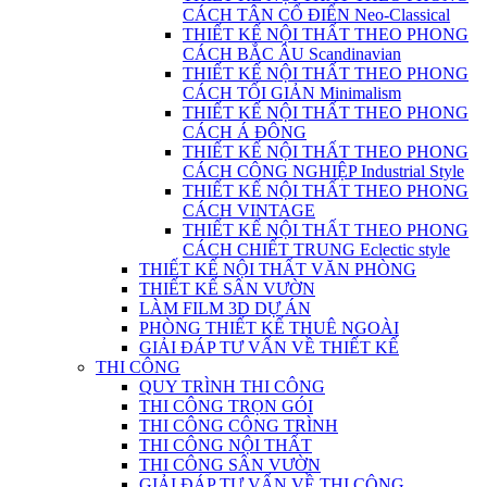
CÁCH TÂN CỔ ĐIỂN Neo-Classical
THIẾT KẾ NỘI THẤT THEO PHONG
CÁCH BẮC ÂU Scandinavian
THIẾT KẾ NỘI THẤT THEO PHONG
CÁCH TỐI GIẢN Minimalism
THIẾT KẾ NỘI THẤT THEO PHONG
CÁCH Á ĐÔNG
THIẾT KẾ NỘI THẤT THEO PHONG
CÁCH CÔNG NGHIỆP Industrial Style
THIẾT KẾ NỘI THẤT THEO PHONG
CÁCH VINTAGE
THIẾT KẾ NỘI THẤT THEO PHONG
CÁCH CHIẾT TRUNG Eclectic style
THIẾT KẾ NỘI THẤT VĂN PHÒNG
THIẾT KẾ SÂN VƯỜN
LÀM FILM 3D DỰ ÁN
PHÒNG THIẾT KẾ THUÊ NGOÀI
GIẢI ĐÁP TƯ VẤN VỀ THIẾT KẾ
THI CÔNG
QUY TRÌNH THI CÔNG
THI CÔNG TRỌN GÓI
THI CÔNG CÔNG TRÌNH
THI CÔNG NỘI THẤT
THI CÔNG SÂN VƯỜN
GIẢI ĐÁP TƯ VẤN VỀ THI CÔNG