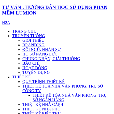
TƯ VẤN : HƯỚNG DẪN HỌC SỬ DỤNG PHẦN
MỀM LUMION
H2A
TRANG CHỦ
TRUYỀN THÔNG
GIỚI THIỆU
BRANDING
ĐỘI NGŨ, NHÂN SỰ
HỒ SƠ NĂNG LỰC
CHỨNG NHẬN, GIẢI THƯỞNG
BÁO CHÍ
HOẠT ĐỘNG
TUYỂN DỤNG
THIẾT KẾ
QUY TRÌNH THIẾT KẾ
THIẾT KẾ TÒA NHÀ VĂN PHÒNG, TRỤ SỞ
CÔNG TY
THIẾT KẾ TÒA NHÀ VĂN PHÒNG, TRỤ
SỞ NGÂN HÀNG
THIẾT KẾ NHÀ CẤP 4
THIẾT KẾ NHÀ PHỐ
THIẾT KẾ BIỆT THỰ