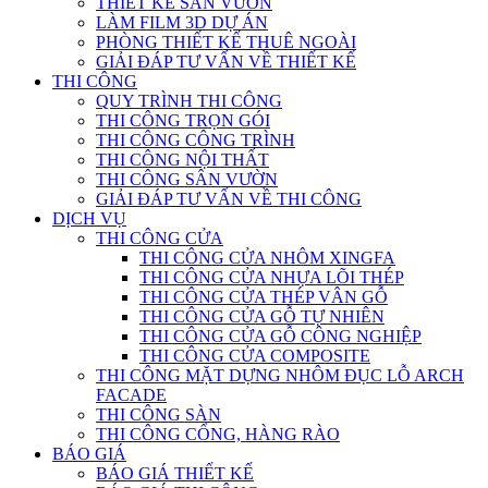
THIẾT KẾ SÂN VƯỜN
LÀM FILM 3D DỰ ÁN
PHÒNG THIẾT KẾ THUÊ NGOÀI
GIẢI ĐÁP TƯ VẤN VỀ THIẾT KẾ
THI CÔNG
QUY TRÌNH THI CÔNG
THI CÔNG TRỌN GÓI
THI CÔNG CÔNG TRÌNH
THI CÔNG NỘI THẤT
THI CÔNG SÂN VƯỜN
GIẢI ĐÁP TƯ VẤN VỀ THI CÔNG
DỊCH VỤ
THI CÔNG CỬA
THI CÔNG CỬA NHÔM XINGFA
THI CÔNG CỬA NHỰA LÕI THÉP
THI CÔNG CỬA THÉP VÂN GỖ
THI CÔNG CỬA GỖ TỰ NHIÊN
THI CÔNG CỬA GỖ CÔNG NGHIỆP
THI CÔNG CỬA COMPOSITE
THI CÔNG MẶT DỰNG NHÔM ĐỤC LỖ ARCH
FACADE
THI CÔNG SÀN
THI CÔNG CỔNG, HÀNG RÀO
BÁO GIÁ
BÁO GIÁ THIẾT KẾ