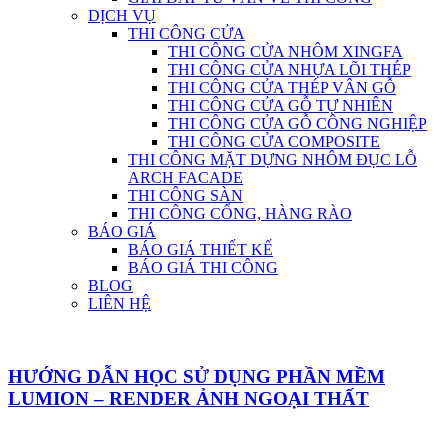
DỊCH VỤ
THI CÔNG CỬA
THI CÔNG CỬA NHÔM XINGFA
THI CÔNG CỬA NHỰA LÕI THÉP
THI CÔNG CỬA THÉP VÂN GỖ
THI CÔNG CỬA GỖ TỰ NHIÊN
THI CÔNG CỬA GỖ CÔNG NGHIỆP
THI CÔNG CỬA COMPOSITE
THI CÔNG MẶT DỰNG NHÔM ĐỤC LỖ
ARCH FACADE
THI CÔNG SÀN
THI CÔNG CỔNG, HÀNG RÀO
BÁO GIÁ
BÁO GIÁ THIẾT KẾ
BÁO GIÁ THI CÔNG
BLOG
LIÊN HỆ
HƯỚNG DẪN HỌC SỬ DỤNG PHẦN MỀM
LUMION – RENDER ẢNH NGOẠI THẤT