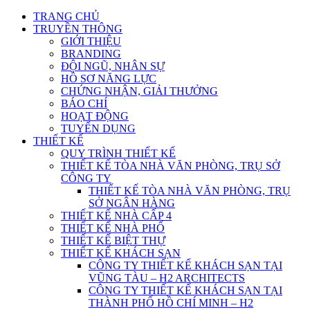
TRANG CHỦ
TRUYỀN THÔNG
GIỚI THIỆU
BRANDING
ĐỘI NGŨ, NHÂN SỰ
HỒ SƠ NĂNG LỰC
CHỨNG NHẬN, GIẢI THƯỞNG
BÁO CHÍ
HOẠT ĐỘNG
TUYỂN DỤNG
THIẾT KẾ
QUY TRÌNH THIẾT KẾ
THIẾT KẾ TÒA NHÀ VĂN PHÒNG, TRỤ SỞ
CÔNG TY
THIẾT KẾ TÒA NHÀ VĂN PHÒNG, TRỤ
SỞ NGÂN HÀNG
THIẾT KẾ NHÀ CẤP 4
THIẾT KẾ NHÀ PHỐ
THIẾT KẾ BIỆT THỰ
THIẾT KẾ KHÁCH SẠN
CÔNG TY THIẾT KẾ KHÁCH SẠN TẠI
VŨNG TÀU – H2 ARCHITECTS
CÔNG TY THIẾT KẾ KHÁCH SẠN TẠI
THÀNH PHỐ HỒ CHÍ MINH – H2