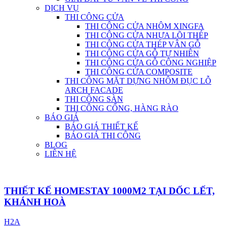
DỊCH VỤ
THI CÔNG CỬA
THI CÔNG CỬA NHÔM XINGFA
THI CÔNG CỬA NHỰA LÕI THÉP
THI CÔNG CỬA THÉP VÂN GỖ
THI CÔNG CỬA GỖ TỰ NHIÊN
THI CÔNG CỬA GỖ CÔNG NGHIỆP
THI CÔNG CỬA COMPOSITE
THI CÔNG MẶT DỰNG NHÔM ĐỤC LỖ
ARCH FACADE
THI CÔNG SÀN
THI CÔNG CỔNG, HÀNG RÀO
BÁO GIÁ
BÁO GIÁ THIẾT KẾ
BÁO GIÁ THI CÔNG
BLOG
LIÊN HỆ
THIẾT KẾ HOMESTAY 1000M2 TẠI DỐC LẾT,
KHÁNH HOÀ
H2A