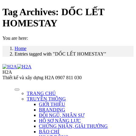
Tag Archives:
DỐC LẾT
HOMESTAY
You are here:
Home
Entries tagged with "DỐC LẾT HOMESTAY"
H2A
Thiết kế và xây dựng H2A 0907 811 030
TRANG CHỦ
TRUYỀN THÔNG
GIỚI THIỆU
BRANDING
ĐỘI NGŨ, NHÂN SỰ
HỒ SƠ NĂNG LỰC
CHỨNG NHẬN, GIẢI THƯỞNG
BÁO CHÍ