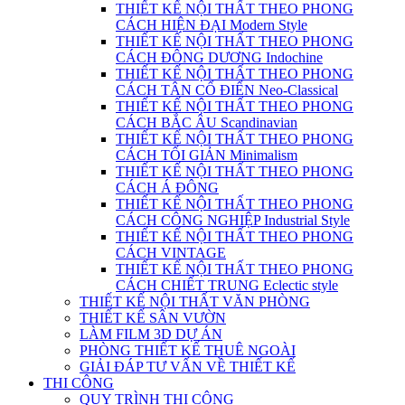
THIẾT KẾ NỘI THẤT THEO PHONG
CÁCH HIỆN ĐẠI Modern Style
THIẾT KẾ NỘI THẤT THEO PHONG
CÁCH ĐÔNG DƯƠNG Indochine
THIẾT KẾ NỘI THẤT THEO PHONG
CÁCH TÂN CỔ ĐIỂN Neo-Classical
THIẾT KẾ NỘI THẤT THEO PHONG
CÁCH BẮC ÂU Scandinavian
THIẾT KẾ NỘI THẤT THEO PHONG
CÁCH TỐI GIẢN Minimalism
THIẾT KẾ NỘI THẤT THEO PHONG
CÁCH Á ĐÔNG
THIẾT KẾ NỘI THẤT THEO PHONG
CÁCH CÔNG NGHIỆP Industrial Style
THIẾT KẾ NỘI THẤT THEO PHONG
CÁCH VINTAGE
THIẾT KẾ NỘI THẤT THEO PHONG
CÁCH CHIẾT TRUNG Eclectic style
THIẾT KẾ NỘI THẤT VĂN PHÒNG
THIẾT KẾ SÂN VƯỜN
LÀM FILM 3D DỰ ÁN
PHÒNG THIẾT KẾ THUÊ NGOÀI
GIẢI ĐÁP TƯ VẤN VỀ THIẾT KẾ
THI CÔNG
QUY TRÌNH THI CÔNG