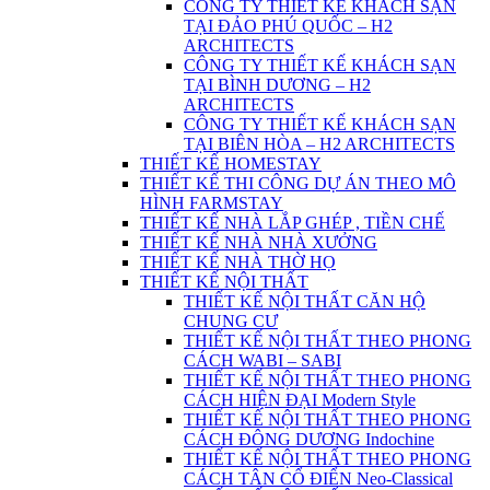
CÔNG TY THIẾT KẾ KHÁCH SẠN
TẠI ĐẢO PHÚ QUỐC – H2
ARCHITECTS
CÔNG TY THIẾT KẾ KHÁCH SẠN
TẠI BÌNH DƯƠNG – H2
ARCHITECTS
CÔNG TY THIẾT KẾ KHÁCH SẠN
TẠI BIÊN HÒA – H2 ARCHITECTS
THIẾT KẾ HOMESTAY
THIẾT KẾ THI CÔNG DỰ ÁN THEO MÔ
HÌNH FARMSTAY
THIẾT KẾ NHÀ LẮP GHÉP , TIỀN CHẾ
THIẾT KẾ NHÀ NHÀ XƯỞNG
THIẾT KẾ NHÀ THỜ HỌ
THIẾT KẾ NỘI THẤT
THIẾT KẾ NỘI THẤT CĂN HỘ
CHUNG CƯ
THIẾT KẾ NỘI THẤT THEO PHONG
CÁCH WABI – SABI
THIẾT KẾ NỘI THẤT THEO PHONG
CÁCH HIỆN ĐẠI Modern Style
THIẾT KẾ NỘI THẤT THEO PHONG
CÁCH ĐÔNG DƯƠNG Indochine
THIẾT KẾ NỘI THẤT THEO PHONG
CÁCH TÂN CỔ ĐIỂN Neo-Classical