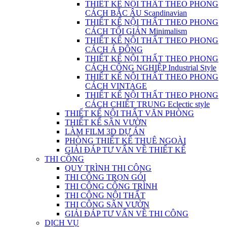
THIẾT KẾ NỘI THẤT THEO PHONG
CÁCH BẮC ÂU Scandinavian
THIẾT KẾ NỘI THẤT THEO PHONG
CÁCH TỐI GIẢN Minimalism
THIẾT KẾ NỘI THẤT THEO PHONG
CÁCH Á ĐÔNG
THIẾT KẾ NỘI THẤT THEO PHONG
CÁCH CÔNG NGHIỆP Industrial Style
THIẾT KẾ NỘI THẤT THEO PHONG
CÁCH VINTAGE
THIẾT KẾ NỘI THẤT THEO PHONG
CÁCH CHIẾT TRUNG Eclectic style
THIẾT KẾ NỘI THẤT VĂN PHÒNG
THIẾT KẾ SÂN VƯỜN
LÀM FILM 3D DỰ ÁN
PHÒNG THIẾT KẾ THUÊ NGOÀI
GIẢI ĐÁP TƯ VẤN VỀ THIẾT KẾ
THI CÔNG
QUY TRÌNH THI CÔNG
THI CÔNG TRỌN GÓI
THI CÔNG CÔNG TRÌNH
THI CÔNG NỘI THẤT
THI CÔNG SÂN VƯỜN
GIẢI ĐÁP TƯ VẤN VỀ THI CÔNG
DỊCH VỤ