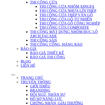
THI CÔNG CỬA
THI CÔNG CỬA NHÔM XINGFA
THI CÔNG CỬA NHỰA LÕI THÉP
THI CÔNG CỬA THÉP VÂN GỖ
THI CÔNG CỬA GỖ TỰ NHIÊN
THI CÔNG CỬA GỖ CÔNG NGHIỆP
THI CÔNG CỬA COMPOSITE
THI CÔNG MẶT DỰNG NHÔM ĐỤC LỖ
ARCH FACADE
THI CÔNG SÀN
THI CÔNG CỔNG, HÀNG RÀO
BÁO GIÁ
BÁO GIÁ THIẾT KẾ
BÁO GIÁ THI CÔNG
BLOG
LIÊN HỆ
TRANG CHỦ
TRUYỀN THÔNG
GIỚI THIỆU
BRANDING
ĐỘI NGŨ, NHÂN SỰ
HỒ SƠ NĂNG LỰC
CHỨNG NHẬN, GIẢI THƯỞNG