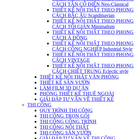
CÁCH TÂN CỔ ĐIỂN Neo-Classical
THIẾT KẾ NỘI THẤT THEO PHONG
CÁCH BẮC ÂU Scandinavian
THIẾT KẾ NỘI THẤT THEO PHONG
CÁCH TỐI GIẢN Minimalism
THIẾT KẾ NỘI THẤT THEO PHONG
CÁCH Á ĐÔNG
THIẾT KẾ NỘI THẤT THEO PHONG
CÁCH CÔNG NGHIỆP Industrial Style
THIẾT KẾ NỘI THẤT THEO PHONG
CÁCH VINTAGE
THIẾT KẾ NỘI THẤT THEO PHONG
CÁCH CHIẾT TRUNG Eclectic style
THIẾT KẾ NỘI THẤT VĂN PHÒNG
THIẾT KẾ SÂN VƯỜN
LÀM FILM 3D DỰ ÁN
PHÒNG THIẾT KẾ THUÊ NGOÀI
GIẢI ĐÁP TƯ VẤN VỀ THIẾT KẾ
THI CÔNG
QUY TRÌNH THI CÔNG
THI CÔNG TRỌN GÓI
THI CÔNG CÔNG TRÌNH
THI CÔNG NỘI THẤT
THI CÔNG SÂN VƯỜN
GIẢI ĐÁP TƯ VẤN VỀ THI CÔNG