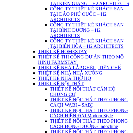
TẠI KIÊN GIANG – H2 ARCHITECTS
CÔNG TY THIẾT KẾ KHÁCH SẠN
TẠI ĐẢO PHÚ QUỐC – H2
ARCHITECTS
CÔNG TY THIẾT KẾ KHÁCH SẠN
TẠI BÌNH DƯƠNG – H2
ARCHITECTS
CÔNG TY THIẾT KẾ KHÁCH SẠN
TẠI BIÊN HÒA – H2 ARCHITECTS
THIẾT KẾ HOMESTAY
THIẾT KẾ THI CÔNG DỰ ÁN THEO MÔ
HÌNH FARMSTAY
THIẾT KẾ NHÀ LẮP GHÉP , TIỀN CHẾ
THIẾT KẾ NHÀ NHÀ XƯỞNG
THIẾT KẾ NHÀ THỜ HỌ
THIẾT KẾ NỘI THẤT
THIẾT KẾ NỘI THẤT CĂN HỘ
CHUNG CƯ
THIẾT KẾ NỘI THẤT THEO PHONG
CÁCH WABI – SABI
THIẾT KẾ NỘI THẤT THEO PHONG
CÁCH HIỆN ĐẠI Modern Style
THIẾT KẾ NỘI THẤT THEO PHONG
CÁCH ĐÔNG DƯƠNG Indochine
THIẾT KẾ NỘI THẤT THEO PHONG