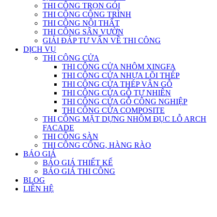
THI CÔNG TRỌN GÓI
THI CÔNG CÔNG TRÌNH
THI CÔNG NỘI THẤT
THI CÔNG SÂN VƯỜN
GIẢI ĐÁP TƯ VẤN VỀ THI CÔNG
DỊCH VỤ
THI CÔNG CỬA
THI CÔNG CỬA NHÔM XINGFA
THI CÔNG CỬA NHỰA LÕI THÉP
THI CÔNG CỬA THÉP VÂN GỖ
THI CÔNG CỬA GỖ TỰ NHIÊN
THI CÔNG CỬA GỖ CÔNG NGHIỆP
THI CÔNG CỬA COMPOSITE
THI CÔNG MẶT DỰNG NHÔM ĐỤC LỖ ARCH
FACADE
THI CÔNG SÀN
THI CÔNG CỔNG, HÀNG RÀO
BÁO GIÁ
BÁO GIÁ THIẾT KẾ
BÁO GIÁ THI CÔNG
BLOG
LIÊN HỆ