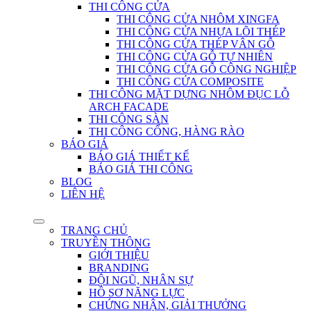
THI CÔNG CỬA
THI CÔNG CỬA NHÔM XINGFA
THI CÔNG CỬA NHỰA LÕI THÉP
THI CÔNG CỬA THÉP VÂN GỖ
THI CÔNG CỬA GỖ TỰ NHIÊN
THI CÔNG CỬA GỖ CÔNG NGHIỆP
THI CÔNG CỬA COMPOSITE
THI CÔNG MẶT DỰNG NHÔM ĐỤC LỖ
ARCH FACADE
THI CÔNG SÀN
THI CÔNG CỔNG, HÀNG RÀO
BÁO GIÁ
BÁO GIÁ THIẾT KẾ
BÁO GIÁ THI CÔNG
BLOG
LIÊN HỆ
TRANG CHỦ
TRUYỀN THÔNG
GIỚI THIỆU
BRANDING
ĐỘI NGŨ, NHÂN SỰ
HỒ SƠ NĂNG LỰC
CHỨNG NHẬN, GIẢI THƯỞNG