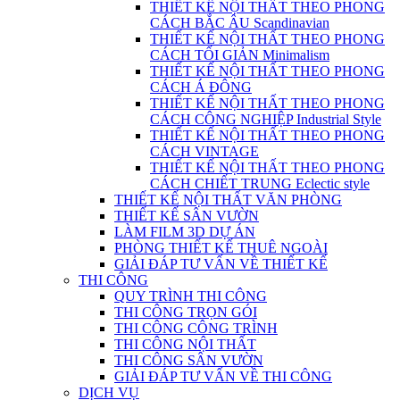
THIẾT KẾ NỘI THẤT THEO PHONG
CÁCH BẮC ÂU Scandinavian
THIẾT KẾ NỘI THẤT THEO PHONG
CÁCH TỐI GIẢN Minimalism
THIẾT KẾ NỘI THẤT THEO PHONG
CÁCH Á ĐÔNG
THIẾT KẾ NỘI THẤT THEO PHONG
CÁCH CÔNG NGHIỆP Industrial Style
THIẾT KẾ NỘI THẤT THEO PHONG
CÁCH VINTAGE
THIẾT KẾ NỘI THẤT THEO PHONG
CÁCH CHIẾT TRUNG Eclectic style
THIẾT KẾ NỘI THẤT VĂN PHÒNG
THIẾT KẾ SÂN VƯỜN
LÀM FILM 3D DỰ ÁN
PHÒNG THIẾT KẾ THUÊ NGOÀI
GIẢI ĐÁP TƯ VẤN VỀ THIẾT KẾ
THI CÔNG
QUY TRÌNH THI CÔNG
THI CÔNG TRỌN GÓI
THI CÔNG CÔNG TRÌNH
THI CÔNG NỘI THẤT
THI CÔNG SÂN VƯỜN
GIẢI ĐÁP TƯ VẤN VỀ THI CÔNG
DỊCH VỤ