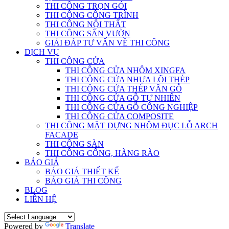
THI CÔNG TRỌN GÓI
THI CÔNG CÔNG TRÌNH
THI CÔNG NỘI THẤT
THI CÔNG SÂN VƯỜN
GIẢI ĐÁP TƯ VẤN VỀ THI CÔNG
DỊCH VỤ
THI CÔNG CỬA
THI CÔNG CỬA NHÔM XINGFA
THI CÔNG CỬA NHỰA LÕI THÉP
THI CÔNG CỬA THÉP VÂN GỖ
THI CÔNG CỬA GỖ TỰ NHIÊN
THI CÔNG CỬA GỖ CÔNG NGHIỆP
THI CÔNG CỬA COMPOSITE
THI CÔNG MẶT DỰNG NHÔM ĐỤC LỖ ARCH
FACADE
THI CÔNG SÀN
THI CÔNG CỔNG, HÀNG RÀO
BÁO GIÁ
BÁO GIÁ THIẾT KẾ
BÁO GIÁ THI CÔNG
BLOG
LIÊN HỆ
Powered by
Translate