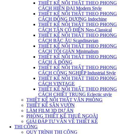
THIẾT KẾ NỘI THẤT THEO PHONG
CÁCH HIỆN ĐẠI Modern Style
THIẾT KẾ NỘI THẤT THEO PHONG
CÁCH ĐÔNG DƯƠNG Indochine
THIẾT KẾ NỘI THẤT THEO PHONG
CÁCH TÂN CỔ ĐIỂN Neo-Classical
THIẾT KẾ NỘI THẤT THEO PHONG
CÁCH BẮC ÂU Scandinavian
THIẾT KẾ NỘI THẤT THEO PHONG
CÁCH TỐI GIẢN Minimalism
THIẾT KẾ NỘI THẤT THEO PHONG
CÁCH Á ĐÔNG
THIẾT KẾ NỘI THẤT THEO PHONG
CÁCH CÔNG NGHIỆP Industrial Style
THIẾT KẾ NỘI THẤT THEO PHONG
CÁCH VINTAGE
THIẾT KẾ NỘI THẤT THEO PHONG
CÁCH CHIẾT TRUNG Eclectic style
THIẾT KẾ NỘI THẤT VĂN PHÒNG
THIẾT KẾ SÂN VƯỜN
LÀM FILM 3D DỰ ÁN
PHÒNG THIẾT KẾ THUÊ NGOÀI
GIẢI ĐÁP TƯ VẤN VỀ THIẾT KẾ
THI CÔNG
QUY TRÌNH THI CÔNG