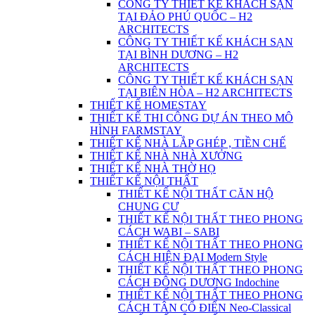
CÔNG TY THIẾT KẾ KHÁCH SẠN
TẠI ĐẢO PHÚ QUỐC – H2
ARCHITECTS
CÔNG TY THIẾT KẾ KHÁCH SẠN
TẠI BÌNH DƯƠNG – H2
ARCHITECTS
CÔNG TY THIẾT KẾ KHÁCH SẠN
TẠI BIÊN HÒA – H2 ARCHITECTS
THIẾT KẾ HOMESTAY
THIẾT KẾ THI CÔNG DỰ ÁN THEO MÔ
HÌNH FARMSTAY
THIẾT KẾ NHÀ LẮP GHÉP , TIỀN CHẾ
THIẾT KẾ NHÀ NHÀ XƯỞNG
THIẾT KẾ NHÀ THỜ HỌ
THIẾT KẾ NỘI THẤT
THIẾT KẾ NỘI THẤT CĂN HỘ
CHUNG CƯ
THIẾT KẾ NỘI THẤT THEO PHONG
CÁCH WABI – SABI
THIẾT KẾ NỘI THẤT THEO PHONG
CÁCH HIỆN ĐẠI Modern Style
THIẾT KẾ NỘI THẤT THEO PHONG
CÁCH ĐÔNG DƯƠNG Indochine
THIẾT KẾ NỘI THẤT THEO PHONG
CÁCH TÂN CỔ ĐIỂN Neo-Classical