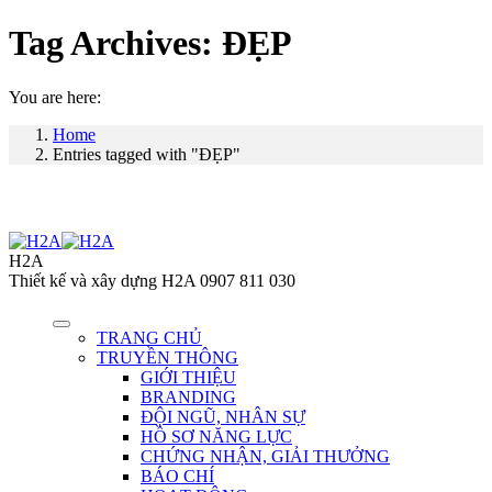
Tag Archives:
ĐẸP
You are here:
Home
Entries tagged with "ĐẸP"
H2A
Thiết kế và xây dựng H2A 0907 811 030
TRANG CHỦ
TRUYỀN THÔNG
GIỚI THIỆU
BRANDING
ĐỘI NGŨ, NHÂN SỰ
HỒ SƠ NĂNG LỰC
CHỨNG NHẬN, GIẢI THƯỞNG
BÁO CHÍ