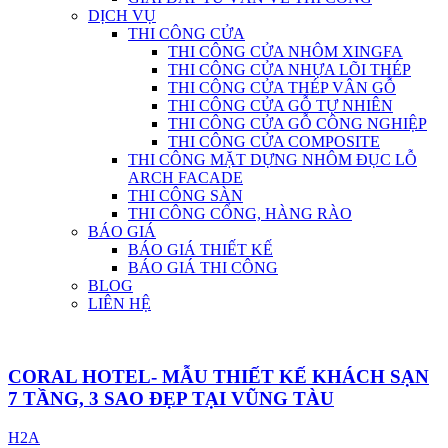
DỊCH VỤ
THI CÔNG CỬA
THI CÔNG CỬA NHÔM XINGFA
THI CÔNG CỬA NHỰA LÕI THÉP
THI CÔNG CỬA THÉP VÂN GỖ
THI CÔNG CỬA GỖ TỰ NHIÊN
THI CÔNG CỬA GỖ CÔNG NGHIỆP
THI CÔNG CỬA COMPOSITE
THI CÔNG MẶT DỰNG NHÔM ĐỤC LỖ
ARCH FACADE
THI CÔNG SÀN
THI CÔNG CỔNG, HÀNG RÀO
BÁO GIÁ
BÁO GIÁ THIẾT KẾ
BÁO GIÁ THI CÔNG
BLOG
LIÊN HỆ
CORAL HOTEL- MẪU THIẾT KẾ KHÁCH SẠN
7 TẦNG, 3 SAO ĐẸP TẠI VŨNG TÀU
H2A