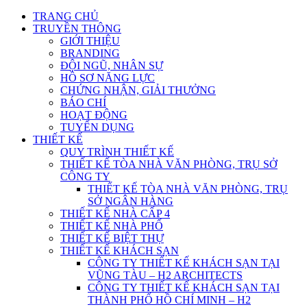
TRANG CHỦ
TRUYỀN THÔNG
GIỚI THIỆU
BRANDING
ĐỘI NGŨ, NHÂN SỰ
HỒ SƠ NĂNG LỰC
CHỨNG NHẬN, GIẢI THƯỞNG
BÁO CHÍ
HOẠT ĐỘNG
TUYỂN DỤNG
THIẾT KẾ
QUY TRÌNH THIẾT KẾ
THIẾT KẾ TÒA NHÀ VĂN PHÒNG, TRỤ SỞ
CÔNG TY
THIẾT KẾ TÒA NHÀ VĂN PHÒNG, TRỤ
SỞ NGÂN HÀNG
THIẾT KẾ NHÀ CẤP 4
THIẾT KẾ NHÀ PHỐ
THIẾT KẾ BIỆT THỰ
THIẾT KẾ KHÁCH SẠN
CÔNG TY THIẾT KẾ KHÁCH SẠN TẠI
VŨNG TÀU – H2 ARCHITECTS
CÔNG TY THIẾT KẾ KHÁCH SẠN TẠI
THÀNH PHỐ HỒ CHÍ MINH – H2