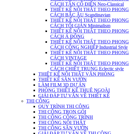
CÁCH TÂN CỔ ĐIỂN Neo-Classical
THIẾT KẾ NỘI THẤT THEO PHONG
CÁCH BẮC ÂU Scandinavian
THIẾT KẾ NỘI THẤT THEO PHONG
CÁCH TỐI GIẢN Minimalism
THIẾT KẾ NỘI THẤT THEO PHONG
CÁCH Á ĐÔNG
THIẾT KẾ NỘI THẤT THEO PHONG
CÁCH CÔNG NGHIỆP Industrial Style
THIẾT KẾ NỘI THẤT THEO PHONG
CÁCH VINTAGE
THIẾT KẾ NỘI THẤT THEO PHONG
CÁCH CHIẾT TRUNG Eclectic style
THIẾT KẾ NỘI THẤT VĂN PHÒNG
THIẾT KẾ SÂN VƯỜN
LÀM FILM 3D DỰ ÁN
PHÒNG THIẾT KẾ THUÊ NGOÀI
GIẢI ĐÁP TƯ VẤN VỀ THIẾT KẾ
THI CÔNG
QUY TRÌNH THI CÔNG
THI CÔNG TRỌN GÓI
THI CÔNG CÔNG TRÌNH
THI CÔNG NỘI THẤT
THI CÔNG SÂN VƯỜN
GIẢI ĐÁP TƯ VẤN VỀ THI CÔNG