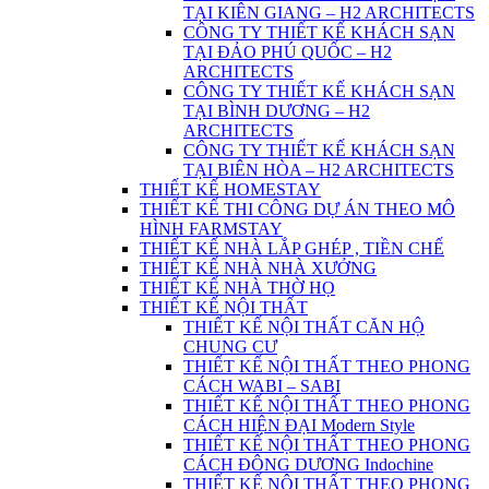
TẠI KIÊN GIANG – H2 ARCHITECTS
CÔNG TY THIẾT KẾ KHÁCH SẠN
TẠI ĐẢO PHÚ QUỐC – H2
ARCHITECTS
CÔNG TY THIẾT KẾ KHÁCH SẠN
TẠI BÌNH DƯƠNG – H2
ARCHITECTS
CÔNG TY THIẾT KẾ KHÁCH SẠN
TẠI BIÊN HÒA – H2 ARCHITECTS
THIẾT KẾ HOMESTAY
THIẾT KẾ THI CÔNG DỰ ÁN THEO MÔ
HÌNH FARMSTAY
THIẾT KẾ NHÀ LẮP GHÉP , TIỀN CHẾ
THIẾT KẾ NHÀ NHÀ XƯỞNG
THIẾT KẾ NHÀ THỜ HỌ
THIẾT KẾ NỘI THẤT
THIẾT KẾ NỘI THẤT CĂN HỘ
CHUNG CƯ
THIẾT KẾ NỘI THẤT THEO PHONG
CÁCH WABI – SABI
THIẾT KẾ NỘI THẤT THEO PHONG
CÁCH HIỆN ĐẠI Modern Style
THIẾT KẾ NỘI THẤT THEO PHONG
CÁCH ĐÔNG DƯƠNG Indochine
THIẾT KẾ NỘI THẤT THEO PHONG