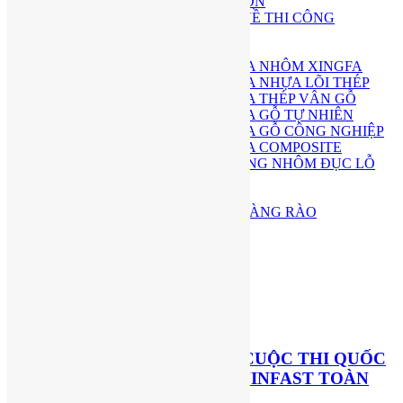
THI CÔNG SÂN VƯỜN
GIẢI ĐÁP TƯ VẤN VỀ THI CÔNG
DỊCH VỤ
THI CÔNG CỬA
THI CÔNG CỬA NHÔM XINGFA
THI CÔNG CỬA NHỰA LÕI THÉP
THI CÔNG CỬA THÉP VÂN GỖ
THI CÔNG CỬA GỖ TỰ NHIÊN
THI CÔNG CỬA GỖ CÔNG NGHIỆP
THI CÔNG CỬA COMPOSITE
THI CÔNG MẶT DỰNG NHÔM ĐỤC LỖ
ARCH FACADE
THI CÔNG SÀN
THI CÔNG CỔNG, HÀNG RÀO
BÁO GIÁ
BÁO GIÁ THIẾT KẾ
BÁO GIÁ THI CÔNG
BLOG
LIÊN HỆ
CTY H2 ĐẠT GIẢI THƯỞNG CUỘC THI QUỐC
TẾ THIẾT KẾ SHOWROOM VINFAST TOÀN
CẦU