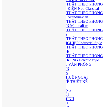
THIẾT KẾ NỘI THẤT THEO PHONG
CÁCH TÂN CỔ ĐIỂN Neo-Classical
THIẾT KẾ NỘI THẤT THEO PHONG
CÁCH BẮC ÂU Scandinavian
THIẾT KẾ NỘI THẤT THEO PHONG
CÁCH TỐI GIẢN Minimalism
THIẾT KẾ NỘI THẤT THEO PHONG
CÁCH Á ĐÔNG
THIẾT KẾ NỘI THẤT THEO PHONG
CÁCH CÔNG NGHIỆP Industrial Style
THIẾT KẾ NỘI THẤT THEO PHONG
CÁCH VINTAGE
THIẾT KẾ NỘI THẤT THEO PHONG
CÁCH CHIẾT TRUNG Eclectic style
THIẾT KẾ NỘI THẤT VĂN PHÒNG
THIẾT KẾ SÂN VƯỜN
LÀM FILM 3D DỰ ÁN
PHÒNG THIẾT KẾ THUÊ NGOÀI
GIẢI ĐÁP TƯ VẤN VỀ THIẾT KẾ
THI CÔNG
QUY TRÌNH THI CÔNG
THI CÔNG TRỌN GÓI
THI CÔNG CÔNG TRÌNH
THI CÔNG NỘI THẤT