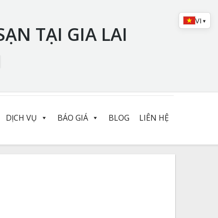
VI
▾
ẠN TẠI GIA LAI
DỊCH VỤ
BÁO GIÁ
BLOG
LIÊN HỆ