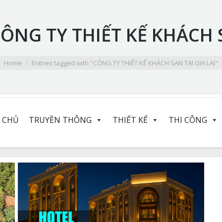
ÔNG TY THIẾT KẾ KHÁCH S
Home
Entries tagged with "CÔNG TY THIẾT KẾ KHÁCH SẠN TẠI GIA LAI"
 CHỦ
TRUYỀN THÔNG
THIẾT KẾ
THI CÔNG