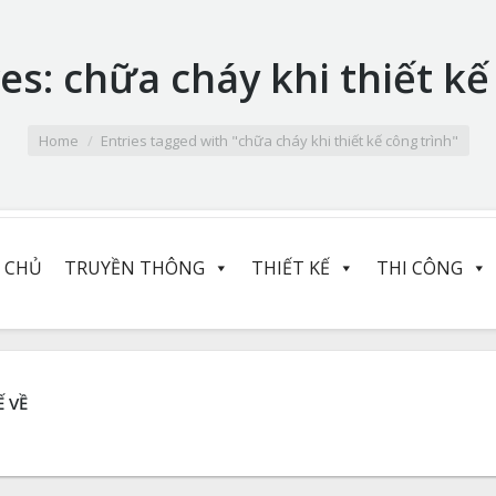
ves:
chữa cháy khi thiết kế
Home
Entries tagged with "chữa cháy khi thiết kế công trình"
 CHỦ
TRUYỀN THÔNG
THIẾT KẾ
THI CÔNG
 VỀ