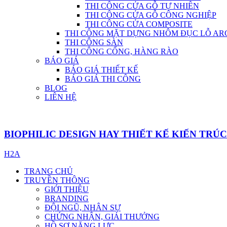
THI CÔNG CỬA GỖ TỰ NHIÊN
THI CÔNG CỬA GỖ CÔNG NGHIỆP
THI CÔNG CỬA COMPOSITE
THI CÔNG MẶT DỰNG NHÔM ĐỤC LỖ AR
THI CÔNG SÀN
THI CÔNG CỔNG, HÀNG RÀO
BÁO GIÁ
BÁO GIÁ THIẾT KẾ
BÁO GIÁ THI CÔNG
BLOG
LIÊN HỆ
BIOPHILIC DESIGN HAY THIẾT KẾ KIẾN TRÚ
H2A
TRANG CHỦ
TRUYỀN THÔNG
GIỚI THIỆU
BRANDING
ĐỘI NGŨ, NHÂN SỰ
CHỨNG NHẬN, GIẢI THƯỞNG
HỒ SƠ NĂNG LỰC