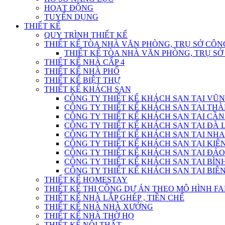
HOẠT ĐỘNG
TUYỂN DỤNG
THIẾT KẾ
QUY TRÌNH THIẾT KẾ
THIẾT KẾ TÒA NHÀ VĂN PHÒNG, TRỤ SỞ CÔN
THIẾT KẾ TÒA NHÀ VĂN PHÒNG, TRỤ S
THIẾT KẾ NHÀ CẤP 4
THIẾT KẾ NHÀ PHỐ
THIẾT KẾ BIỆT THỰ
THIẾT KẾ KHÁCH SẠN
CÔNG TY THIẾT KẾ KHÁCH SẠN TẠI VŨN
CÔNG TY THIẾT KẾ KHÁCH SẠN TẠI THÀ
CÔNG TY THIẾT KẾ KHÁCH SẠN TẠI CẦN
CÔNG TY THIẾT KẾ KHÁCH SẠN TẠI ĐÀ L
CÔNG TY THIẾT KẾ KHÁCH SẠN TẠI NHA
CÔNG TY THIẾT KẾ KHÁCH SẠN TẠI KIÊN
CÔNG TY THIẾT KẾ KHÁCH SẠN TẠI ĐẢO
CÔNG TY THIẾT KẾ KHÁCH SẠN TẠI BÌN
CÔNG TY THIẾT KẾ KHÁCH SẠN TẠI BIÊN
THIẾT KẾ HOMESTAY
THIẾT KẾ THI CÔNG DỰ ÁN THEO MÔ HÌNH F
THIẾT KẾ NHÀ LẮP GHÉP , TIỀN CHẾ
THIẾT KẾ NHÀ NHÀ XƯỞNG
THIẾT KẾ NHÀ THỜ HỌ
THIẾT KẾ NỘI THẤT