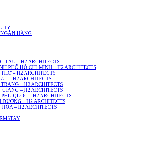
G TY
Ở NGÂN HÀNG
G TÀU – H2 ARCHITECTS
NH PHỐ HỒ CHÍ MINH – H2 ARCHITECTS
 THƠ – H2 ARCHITECTS
ẠT – H2 ARCHITECTS
 TRANG – H2 ARCHITECTS
 GIANG – H2 ARCHITECTS
 PHÚ QUỐC – H2 ARCHITECTS
H DƯƠNG – H2 ARCHITECTS
 HÒA – H2 ARCHITECTS
ARMSTAY