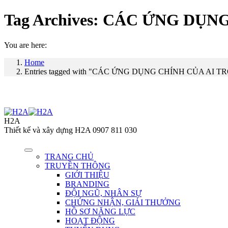
Tag Archives:
CÁC ỨNG DỤNG
You are here:
Home
Entries tagged with "CÁC ỨNG DỤNG CHÍNH CỦA AI 
H2A
Thiết kế và xây dựng H2A 0907 811 030
TRANG CHỦ
TRUYỀN THÔNG
GIỚI THIỆU
BRANDING
ĐỘI NGŨ, NHÂN SỰ
CHỨNG NHẬN, GIẢI THƯỞNG
HỒ SƠ NĂNG LỰC
HOẠT ĐỘNG