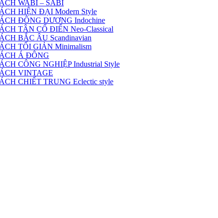
ÁCH WABI – SABI
H HIỆN ĐẠI Modern Style
ÁCH ĐÔNG DƯƠNG Indochine
H TÂN CỔ ĐIỂN Neo-Classical
CH BẮC ÂU Scandinavian
CH TỐI GIẢN Minimalism
CÁCH Á ĐÔNG
 CÔNG NGHIỆP Industrial Style
CÁCH VINTAGE
H CHIẾT TRUNG Eclectic style