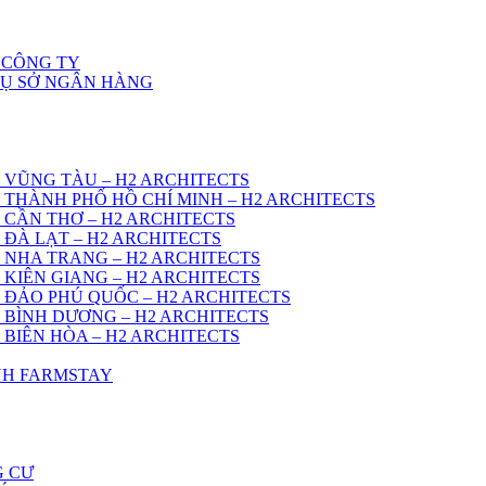
 CÔNG TY
RỤ SỞ NGÂN HÀNG
 VŨNG TÀU – H2 ARCHITECTS
 THÀNH PHỐ HỒ CHÍ MINH – H2 ARCHITECTS
 CẦN THƠ – H2 ARCHITECTS
 ĐÀ LẠT – H2 ARCHITECTS
 NHA TRANG – H2 ARCHITECTS
 KIÊN GIANG – H2 ARCHITECTS
 ĐẢO PHÚ QUỐC – H2 ARCHITECTS
 BÌNH DƯƠNG – H2 ARCHITECTS
 BIÊN HÒA – H2 ARCHITECTS
ÌNH FARMSTAY
G CƯ