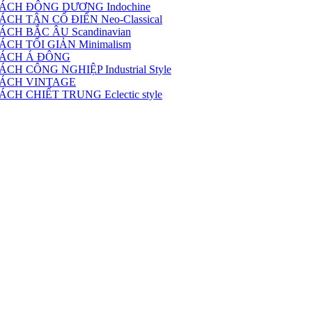
ÁCH ĐÔNG DƯƠNG Indochine
H TÂN CỔ ĐIỂN Neo-Classical
CH BẮC ÂU Scandinavian
CH TỐI GIẢN Minimalism
CÁCH Á ĐÔNG
 CÔNG NGHIỆP Industrial Style
CÁCH VINTAGE
H CHIẾT TRUNG Eclectic style