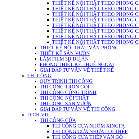
THIẾT KẾ NỘI THẤT THEO PHONG C
THIẾT KẾ NỘI THẤT THEO PHONG CÁC
THIẾT KẾ NỘI THẤT THEO PHONG CÁ
THIẾT KẾ NỘI THẤT THEO PHONG CÁ
THIẾT KẾ NỘI THẤT THEO PHONG 
THIẾT KẾ NỘI THẤT THEO PHONG CÁCH
THIẾT KẾ NỘI THẤT THEO PHONG 
THIẾT KẾ NỘI THẤT THEO PHONG CÁC
THIẾT KẾ NỘI THẤT VĂN PHÒNG
THIẾT KẾ SÂN VƯỜN
LÀM FILM 3D DỰ ÁN
PHÒNG THIẾT KẾ THUÊ NGOÀI
GIẢI ĐÁP TƯ VẤN VỀ THIẾT KẾ
THI CÔNG
QUY TRÌNH THI CÔNG
THI CÔNG TRỌN GÓI
THI CÔNG CÔNG TRÌNH
THI CÔNG NỘI THẤT
THI CÔNG SÂN VƯỜN
GIẢI ĐÁP TƯ VẤN VỀ THI CÔNG
DỊCH VỤ
THI CÔNG CỬA
THI CÔNG CỬA NHÔM XINGFA
THI CÔNG CỬA NHỰA LÕI THÉP
THI CÔNG CỬA THÉP VÂN GỖ