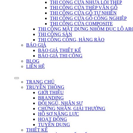
THI CÔNG CỬA NHỰA LÕI THÉP
THI CÔNG CỬA THÉP VÂN GỖ
THI CÔNG CỬA GỖ TỰ NHIÊN
THI CÔNG CỬA GỖ CÔNG NGHIỆP
THI CÔNG CỬA COMPOSITE
THI CÔNG MẶT DỰNG NHÔM ĐỤC LỖ AR
THI CÔNG SÀN
THI CÔNG CỔNG, HÀNG RÀO
BÁO GIÁ
BÁO GIÁ THIẾT KẾ
BÁO GIÁ THI CÔNG
BLOG
LIÊN HỆ
TRANG CHỦ
TRUYỀN THÔNG
GIỚI THIỆU
BRANDING
ĐỘI NGŨ, NHÂN SỰ
CHỨNG NHẬN, GIẢI THƯỞNG
HỒ SƠ NĂNG LỰC
HOẠT ĐỘNG
TUYỂN DỤNG
THIẾT KẾ