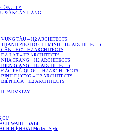
 CÔNG TY
RỤ SỞ NGÂN HÀNG
 VŨNG TÀU – H2 ARCHITECTS
 THÀNH PHỐ HỒ CHÍ MINH – H2 ARCHITECTS
 CẦN THƠ – H2 ARCHITECTS
 ĐÀ LẠT – H2 ARCHITECTS
 NHA TRANG – H2 ARCHITECTS
 KIÊN GIANG – H2 ARCHITECTS
 ĐẢO PHÚ QUỐC – H2 ARCHITECTS
 BÌNH DƯƠNG – H2 ARCHITECTS
 BIÊN HÒA – H2 ARCHITECTS
ÌNH FARMSTAY
G CƯ
ÁCH WABI – SABI
H HIỆN ĐẠI Modern Style