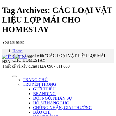
Tag Archives:
CÁC LOẠI VẬT
LIỆU LỢP MÁI CHO
HOMESTAY
You are here:
Home
Entries tagged with "CÁC LOẠI VẬT LIỆU LỢP MÁI
CHO HOMESTAY"
H2A
Thiết kế và xây dựng H2A 0907 811 030
TRANG CHỦ
TRUYỀN THÔNG
GIỚI THIỆU
BRANDING
ĐỘI NGŨ, NHÂN SỰ
HỒ SƠ NĂNG LỰC
CHỨNG NHẬN, GIẢI THƯỞNG
BÁO CHÍ