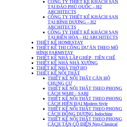
CÔNG TY THIẾT KẾ KHÁCH SẠN
TẠI ĐẢO PHÚ QUỐC – H2
ARCHITECTS
CÔNG TY THIẾT KẾ KHÁCH SẠN
TẠI BÌNH DƯƠNG – H2
ARCHITECTS
CÔNG TY THIẾT KẾ KHÁCH SẠN
TẠI BIÊN HÒA – H2 ARCHITECTS
THIẾT KẾ HOMESTAY
THIẾT KẾ THI CÔNG DỰ ÁN THEO MÔ
HÌNH FARMSTAY
THIẾT KẾ NHÀ LẮP GHÉP , TIỀN CHẾ
THIẾT KẾ NHÀ NHÀ XƯỞNG
THIẾT KẾ NHÀ THỜ HỌ
THIẾT KẾ NỘI THẤT
THIẾT KẾ NỘI THẤT CĂN HỘ
CHUNG CƯ
THIẾT KẾ NỘI THẤT THEO PHONG
CÁCH WABI – SABI
THIẾT KẾ NỘI THẤT THEO PHONG
CÁCH HIỆN ĐẠI Modern Style
THIẾT KẾ NỘI THẤT THEO PHONG
CÁCH ĐÔNG DƯƠNG Indochine
THIẾT KẾ NỘI THẤT THEO PHONG
CÁCH TÂN CỔ ĐIỂN Neo-Classical