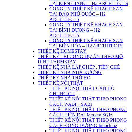
TẠI KIÊN GIANG – H2 ARCHITECTS
CÔNG TY THIẾT KẾ KHÁCH SẠN
TẠI ĐẢO PHÚ QUỐC – H2
ARCHITECTS
CÔNG TY THIẾT KẾ KHÁCH SẠN
TẠI BÌNH DƯƠNG – H2
ARCHITECTS
CÔNG TY THIẾT KẾ KHÁCH SẠN
TẠI BIÊN HÒA – H2 ARCHITECTS
THIẾT KẾ HOMESTAY
THIẾT KẾ THI CÔNG DỰ ÁN THEO MÔ
HÌNH FARMSTAY
THIẾT KẾ NHÀ LẮP GHÉP , TIỀN CHẾ
THIẾT KẾ NHÀ NHÀ XƯỞNG
THIẾT KẾ NHÀ THỜ HỌ
THIẾT KẾ NỘI THẤT
THIẾT KẾ NỘI THẤT CĂN HỘ
CHUNG CƯ
THIẾT KẾ NỘI THẤT THEO PHONG
CÁCH WABI – SABI
THIẾT KẾ NỘI THẤT THEO PHONG
CÁCH HIỆN ĐẠI Modern Style
THIẾT KẾ NỘI THẤT THEO PHONG
CÁCH ĐÔNG DƯƠNG Indochine
THIẾT KẾ NỘI THẤT THEO PHONG