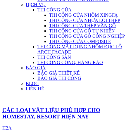
DỊCH VỤ
THI CÔNG CỬA
THI CÔNG CỬA NHÔM XINGFA
THI CÔNG CỬA NHỰA LÕI THÉP
THI CÔNG CỬA THÉP VÂN GỖ
THI CÔNG CỬA GỖ TỰ NHIÊN
THI CÔNG CỬA GỖ CÔNG NGHIỆP
THI CÔNG CỬA COMPOSITE
THI CÔNG MẶT DỰNG NHÔM ĐỤC LỖ
ARCH FACADE
THI CÔNG SÀN
THI CÔNG CỔNG, HÀNG RÀO
BÁO GIÁ
BÁO GIÁ THIẾT KẾ
BÁO GIÁ THI CÔNG
BLOG
LIÊN HỆ
CÁC LOẠI VẬT LIỆU PHÙ HỢP CHO
HOMESTAY, RESORT HIỆN NAY
H2A