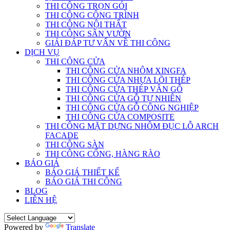
THI CÔNG TRỌN GÓI
THI CÔNG CÔNG TRÌNH
THI CÔNG NỘI THẤT
THI CÔNG SÂN VƯỜN
GIẢI ĐÁP TƯ VẤN VỀ THI CÔNG
DỊCH VỤ
THI CÔNG CỬA
THI CÔNG CỬA NHÔM XINGFA
THI CÔNG CỬA NHỰA LÕI THÉP
THI CÔNG CỬA THÉP VÂN GỖ
THI CÔNG CỬA GỖ TỰ NHIÊN
THI CÔNG CỬA GỖ CÔNG NGHIỆP
THI CÔNG CỬA COMPOSITE
THI CÔNG MẶT DỰNG NHÔM ĐỤC LỖ ARCH
FACADE
THI CÔNG SÀN
THI CÔNG CỔNG, HÀNG RÀO
BÁO GIÁ
BÁO GIÁ THIẾT KẾ
BÁO GIÁ THI CÔNG
BLOG
LIÊN HỆ
Powered by
Translate