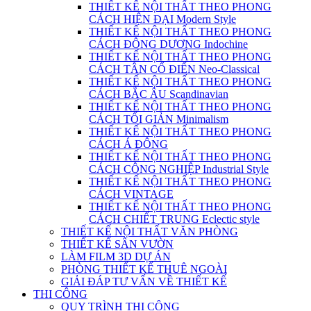
THIẾT KẾ NỘI THẤT THEO PHONG
CÁCH HIỆN ĐẠI Modern Style
THIẾT KẾ NỘI THẤT THEO PHONG
CÁCH ĐÔNG DƯƠNG Indochine
THIẾT KẾ NỘI THẤT THEO PHONG
CÁCH TÂN CỔ ĐIỂN Neo-Classical
THIẾT KẾ NỘI THẤT THEO PHONG
CÁCH BẮC ÂU Scandinavian
THIẾT KẾ NỘI THẤT THEO PHONG
CÁCH TỐI GIẢN Minimalism
THIẾT KẾ NỘI THẤT THEO PHONG
CÁCH Á ĐÔNG
THIẾT KẾ NỘI THẤT THEO PHONG
CÁCH CÔNG NGHIỆP Industrial Style
THIẾT KẾ NỘI THẤT THEO PHONG
CÁCH VINTAGE
THIẾT KẾ NỘI THẤT THEO PHONG
CÁCH CHIẾT TRUNG Eclectic style
THIẾT KẾ NỘI THẤT VĂN PHÒNG
THIẾT KẾ SÂN VƯỜN
LÀM FILM 3D DỰ ÁN
PHÒNG THIẾT KẾ THUÊ NGOÀI
GIẢI ĐÁP TƯ VẤN VỀ THIẾT KẾ
THI CÔNG
QUY TRÌNH THI CÔNG