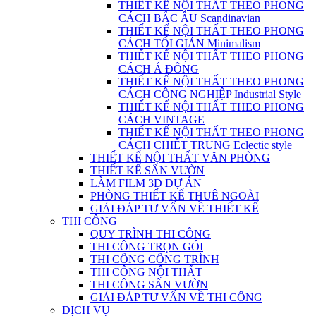
THIẾT KẾ NỘI THẤT THEO PHONG
CÁCH BẮC ÂU Scandinavian
THIẾT KẾ NỘI THẤT THEO PHONG
CÁCH TỐI GIẢN Minimalism
THIẾT KẾ NỘI THẤT THEO PHONG
CÁCH Á ĐÔNG
THIẾT KẾ NỘI THẤT THEO PHONG
CÁCH CÔNG NGHIỆP Industrial Style
THIẾT KẾ NỘI THẤT THEO PHONG
CÁCH VINTAGE
THIẾT KẾ NỘI THẤT THEO PHONG
CÁCH CHIẾT TRUNG Eclectic style
THIẾT KẾ NỘI THẤT VĂN PHÒNG
THIẾT KẾ SÂN VƯỜN
LÀM FILM 3D DỰ ÁN
PHÒNG THIẾT KẾ THUÊ NGOÀI
GIẢI ĐÁP TƯ VẤN VỀ THIẾT KẾ
THI CÔNG
QUY TRÌNH THI CÔNG
THI CÔNG TRỌN GÓI
THI CÔNG CÔNG TRÌNH
THI CÔNG NỘI THẤT
THI CÔNG SÂN VƯỜN
GIẢI ĐÁP TƯ VẤN VỀ THI CÔNG
DỊCH VỤ