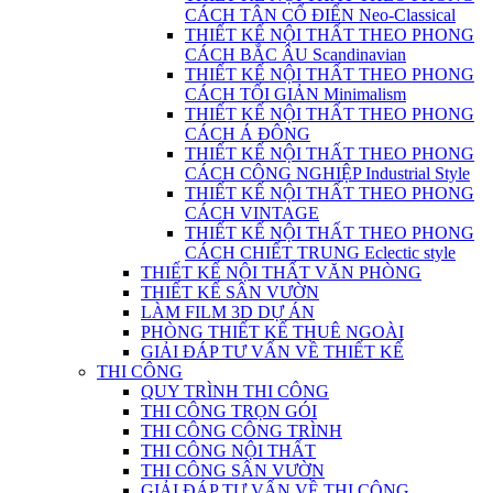
CÁCH TÂN CỔ ĐIỂN Neo-Classical
THIẾT KẾ NỘI THẤT THEO PHONG
CÁCH BẮC ÂU Scandinavian
THIẾT KẾ NỘI THẤT THEO PHONG
CÁCH TỐI GIẢN Minimalism
THIẾT KẾ NỘI THẤT THEO PHONG
CÁCH Á ĐÔNG
THIẾT KẾ NỘI THẤT THEO PHONG
CÁCH CÔNG NGHIỆP Industrial Style
THIẾT KẾ NỘI THẤT THEO PHONG
CÁCH VINTAGE
THIẾT KẾ NỘI THẤT THEO PHONG
CÁCH CHIẾT TRUNG Eclectic style
THIẾT KẾ NỘI THẤT VĂN PHÒNG
THIẾT KẾ SÂN VƯỜN
LÀM FILM 3D DỰ ÁN
PHÒNG THIẾT KẾ THUÊ NGOÀI
GIẢI ĐÁP TƯ VẤN VỀ THIẾT KẾ
THI CÔNG
QUY TRÌNH THI CÔNG
THI CÔNG TRỌN GÓI
THI CÔNG CÔNG TRÌNH
THI CÔNG NỘI THẤT
THI CÔNG SÂN VƯỜN
GIẢI ĐÁP TƯ VẤN VỀ THI CÔNG