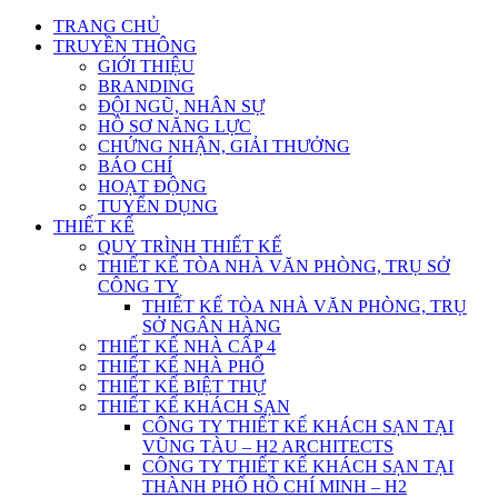
TRANG CHỦ
TRUYỀN THÔNG
GIỚI THIỆU
BRANDING
ĐỘI NGŨ, NHÂN SỰ
HỒ SƠ NĂNG LỰC
CHỨNG NHẬN, GIẢI THƯỞNG
BÁO CHÍ
HOẠT ĐỘNG
TUYỂN DỤNG
THIẾT KẾ
QUY TRÌNH THIẾT KẾ
THIẾT KẾ TÒA NHÀ VĂN PHÒNG, TRỤ SỞ
CÔNG TY
THIẾT KẾ TÒA NHÀ VĂN PHÒNG, TRỤ
SỞ NGÂN HÀNG
THIẾT KẾ NHÀ CẤP 4
THIẾT KẾ NHÀ PHỐ
THIẾT KẾ BIỆT THỰ
THIẾT KẾ KHÁCH SẠN
CÔNG TY THIẾT KẾ KHÁCH SẠN TẠI
VŨNG TÀU – H2 ARCHITECTS
CÔNG TY THIẾT KẾ KHÁCH SẠN TẠI
THÀNH PHỐ HỒ CHÍ MINH – H2