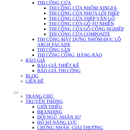
THI CÔNG CỬA
THI CÔNG CỬA NHÔM XINGFA
THI CÔNG CỬA NHỰA LÕI THÉP
THI CÔNG CỬA THÉP VÂN GỖ
THI CÔNG CỬA GỖ TỰ NHIÊN
THI CÔNG CỬA GỖ CÔNG NGHIỆP
THI CÔNG CỬA COMPOSITE
THI CÔNG MẶT DỰNG NHÔM ĐỤC LỖ
ARCH FACADE
THI CÔNG SÀN
THI CÔNG CỔNG, HÀNG RÀO
BÁO GIÁ
BÁO GIÁ THIẾT KẾ
BÁO GIÁ THI CÔNG
BLOG
LIÊN HỆ
TRANG CHỦ
TRUYỀN THÔNG
GIỚI THIỆU
BRANDING
ĐỘI NGŨ, NHÂN SỰ
HỒ SƠ NĂNG LỰC
CHỨNG NHẬN, GIẢI THƯỞNG