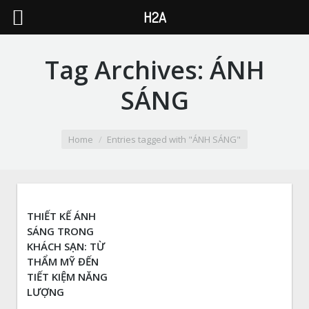
H2A
Tag Archives:
ÁNH
SÁNG
You are here:
Home
Entries tagged with "ÁNH SÁNG"
THIẾT KẾ ÁNH
SÁNG TRONG
KHÁCH SẠN: TỪ
THẨM MỸ ĐẾN
TIẾT KIỆM NĂNG
LƯỢNG